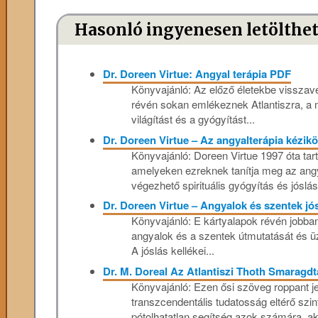
Hasonló ingyenesen letölthe
Dr. Doreen Virtue: Angyal terápia PDF
Könyvajánló: Az előző életekbe visszav
révén sokan emlékeznek Atlantiszra, a m
világítást és a gyógyítást...
Dr. Doreen Virtue – Az angyalterápia kézik
Könyvajánló: Doreen Virtue 1997 óta tar
amelyeken ezreknek tanítja meg az ang
végezhető spirituális gyógyítás és jóslá
Dr. Doreen Virtue – Angyalok és szentek j
Könyvajánló: E kártyalapok révén jobb
angyalok és a szentek útmutatását és ü
A jóslás kellékei...
Dr. M. Doreal Az Atlantiszi Thoth Smaragdt
Könyvajánló: Ezen ősi szöveg roppant je
transzcendentális tudatosság el­térő szin
pótolhatatlan segítség azok számára, akik