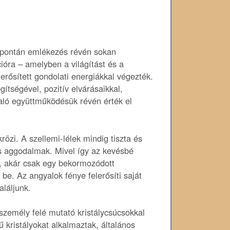
 spontán emlékezés révén sokan
cióra – amelyben a világítást és a
lerősített gondolati energiákkal végezték.
gítségével, pozitív elvárásaikkal,
való együttműködésük révén érték el
özi. A szellemi-lélek mindig tiszta és
s aggodalmak. Mivel így az kevésbé
k, akár csak egy bekormozódott
 be. Az angyalok fénye felerősíti saját
aláljunk.
személy felé mutató kristálycsúcsokkal
 kristályokat alkalmaztak, általános