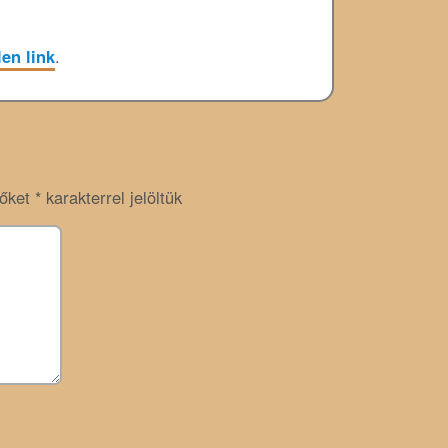
en link
.
zőket
*
karakterrel jelöltük