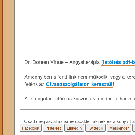
Dr. Doreen Virtue – Angyalterápia
(letöltés pdf-
Amennyiben a fenti link nem működik, vagy a keres
felénk az
Olvasószolgálaton keresztül
!
A támogatást előre is köszönjük minden felhaszn
Oszd meg azzal az ismerősöddel, akinek ez a könyv ha
Facebook
Pinterest
LinkedIn
Twitter/X
Messenger