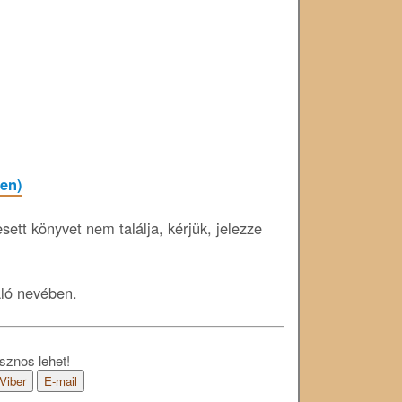
ben)
ett könyvet nem találja, kérjük, jelezze
áló nevében.
sznos lehet!
Viber
E-mail