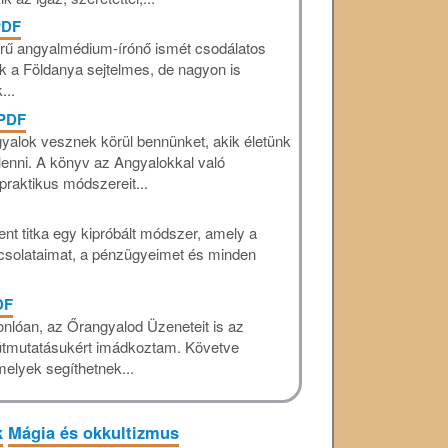
PDF
hírű angyalmédium-írónő ismét csodálatos
ek a Földanya sejtelmes, de nagyon is
...
 PDF
yalok vesznek körül bennünket, akik életünk
lenni. A könyv az Angyalokkal való
raktikus módszereit...
nt titka egy kipróbált módszer, amely a
csolataimat, a pénzügyeimet és minden
DF
nlóan, az Őrangyalod Üzeneteit is az
 útmutatásukért imádkoztam. Követve
elyek segíthetnek...
k
Mágia és okkultizmus