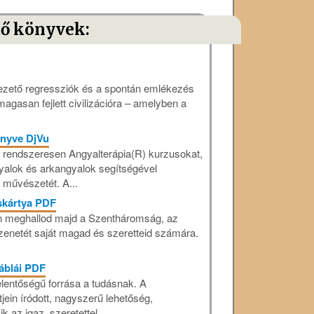
tő könyvek:
ezető regressziók és a spontán emlékezés
agasan fejlett civilizációra – amelyben a
önyve DjVu
t rendszeresen Angyalterápia(R) kurzusokat,
yalok és arkangyalok segítségével
s művészetét. A...
óskártya PDF
an meghallod majd a Szentháromság, az
zenetét saját magad és szeretteid számára.
áblái PDF
lentőségű forrása a tudásnak. A
tjein íródott, nagyszerű lehetőség,
 az igaz, szeretettel,...