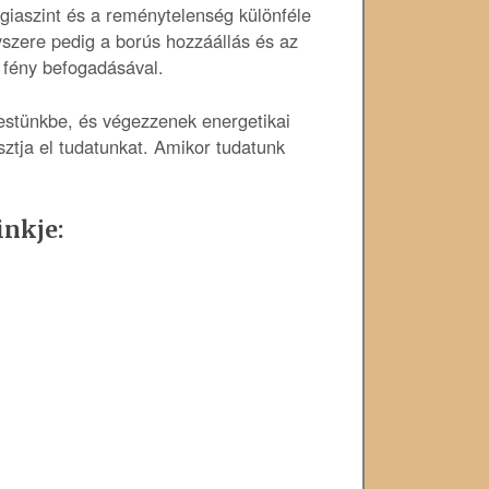
rgiaszint és a reménytelenség különféle
szere pedig a borús hozzáállás és az
ó fény befogadásával.
testünkbe, és végezzenek energetikai
asztja el tudatunkat. Amikor tudatunk
inkje: