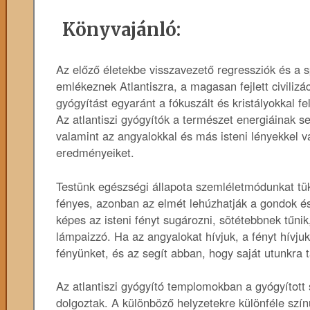
Könyvajánló:
Az előző életekbe visszavezető regressziók és a
emlékeznek Atlantiszra, a magasan fejlett civilizá
gyógyítást egyaránt a fókuszált és kristályokkal fe
Az atlantiszi gyógyítók a természet energiáinak se
valamint az angyalokkal és más isteni lényekkel 
eredményeiket.
Testünk egészségi állapota szemléletmódunkat tükr
fényes, azonban az elmét lehúzhatják a gondok é
képes az isteni fényt sugározni, sötétebbnek tűni
lámpaizzó. Ha az angyalokat hívjuk, a fényt hívjuk
fényünket, és az segít abban, hogy saját utunkra t
Az atlantiszi gyógyító templomokban a gyógyított 
dolgoztak. A különböző helyzetekre különféle színű