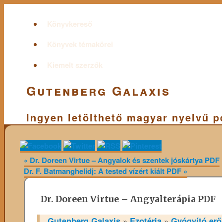
Könyvkereső
Könyvek témakörei
Kiemelt szerzők
Gutenberg Galaxis
Ingyen letölthető magyar nyelvű 
«
Dr. Doreen Virtue – Angyalok és szentek jóskártya PDF
Dr. F. Batmanghelidj: A tested vízért kiált PDF
»
Dr. Doreen Virtue – Angyalterápia PDF
Gutenberg Galaxis
»
Ezotéria
»
Gyógyító er