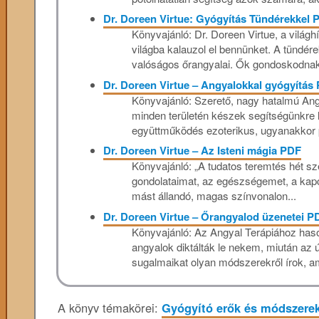
Dr. Doreen Virtue: Gyógyítás Tündérekkel 
Könyvajánló: Dr. Doreen Virtue, a világ
világba kalauzol el bennünket. A tündér
valóságos őrangyalai. Ők gondoskodnak
Dr. Doreen Virtue – Angyalokkal gyógyítás
Könyvajánló: Szerető, nagy hatalmú Ang
minden területén készek segítségünkre 
együttműködés ezoterikus, ugyanakkor p
Dr. Doreen Virtue – Az Isteni mágia PDF
Könyvajánló: „A tudatos teremtés hét sze
gondolataimat, az egészségemet, a kap
mást állandó, magas színvonalon...
Dr. Doreen Virtue – Őrangyalod üzenetei P
Könyvajánló: Az Angyal Terápiához haso
angyalok diktálták le nekem, miután az
sugalmaikat olyan módszerekről írok, am
A könyv témakörei:
Gyógyító erők és módszere