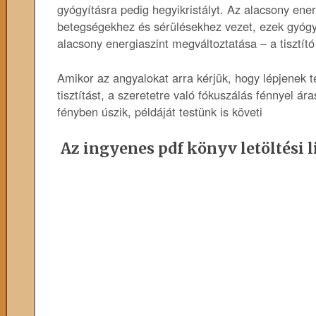
gyógyításra pedig hegyikristályt. Az alacsony ene
betegségekhez és sérülésekhez vezet, ezek gyógy
alacsony energiaszint megváltoztatása – a tisztít
Amikor az angyalokat arra kérjük, hogy lépjenek 
tisztítást, a szeretetre való fókuszálás fénnyel ár
fényben úszik, példáját testünk is követi
Az ingyenes pdf könyv letöltési l