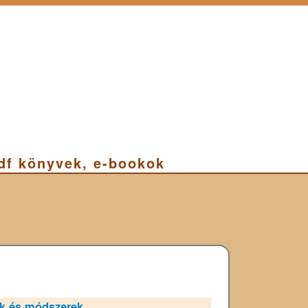
pdf könyvek, e-bookok
ők és módszerek