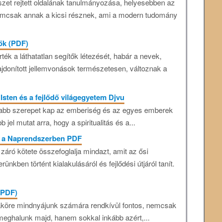
zet rejtett oldalának tanulmányozása, helyesebben az
mcsak annak a kicsi résznek, ami a modern tudomány
tők (PDF)
ték a láthatatlan segítők létezését, habár a nevek,
lajdonított jellemvonások természetesen, változnak a
 Isten és a fejlődő világegyetem Djvu
sabb szerepet kap az emberiség és az egyes emberek
jel mutat arra, hogy a spiritualitás és a...
se a Naprendszerben PDF
 záró kötete összefoglalja mindazt, amit az ősi
kben történt kialakulásáról és fejlődési útjáról tanít.
 (PDF)
maköre mindnyájunk számára rendkívül fontos, nemcsak
 meghalunk majd, hanem sokkal inkább azért,...