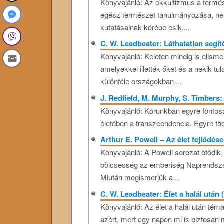
Könyvajánló: Az okkultizmus a termés
egész természet tanulmányozása, ne
kutatásainak körébe esik....
C. W. Leadbeater: Láthatatlan segí
Könyvajánló: Keleten mindig is elismer
amelyekkel illették őket és a nekik tu
különféle országokban....
J. Redfield, M. Murphy, S. Timbers:
Könyvajánló: Korunkban egyre fonto
életében a transzcendencia. Egyre több 
Arthur E. Powell – Az élet fejlődé
Könyvajánló: A Powell sorozat ötödik,
bölcsesség az emberiség Naprendszerün
Miután megismerjük a...
C. W. Leadbeater: Élet a halál után
Könyvajánló: Az élet a halál után té
azért, mert egy napon mi is biztosan