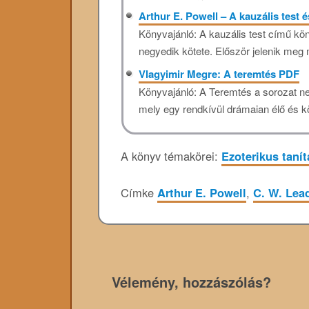
Arthur E. Powell – A kauzális test 
Könyvajánló: A kauzális test című kön
negyedik kötete. Először jelenik meg 
Vlagyimir Megre: A teremtés PDF
Könyvajánló: A Teremtés a sorozat n
mely egy rendkívül drámaian élő és kö
A könyv témakörei:
Ezoterikus taní
Címke
Arthur E. Powell
,
C. W. Lea
Vélemény, hozzászólás?