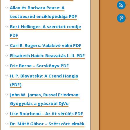
Allan és Barbara Pease: A
testbeszéd enciklopédiája PDF
Bert Hellinger: A ​szeretet rendje
PDF
Carl R. Rogers: Valakivé válni PDF
Elisabeth Haich: Beavatás I.-II. PDF
Eric Berne – Sorskönyv PDF
H. P. Blavatsky: A Csend Hangja
(PDF)
John W. James, Russel Friedman:
Gyógyulás a gyászból DjVu
Lise Bourbeau – Az öt sérülés PDF
Dr. Máté Gábor – Szétszórt elmék