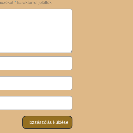
mezőket
*
karakterrel jelöltük