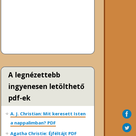
A legnézettebb
ingyenesen letölthető
pdf-ek
A. J. Christian: Mit keresett Isten
a nappalimban? PDF
Agatha Christie: Éjféltájt PDF