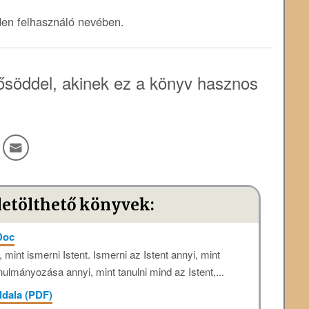
den felhasználó nevében.
söddel, akinek ez a könyv hasznos
letölthető könyvek:
 Doc
mint ismerni Istent. Ismerni az Istent annyi, mint
ulmányozása annyi, mint tanulni mind az Istent,...
oldala (PDF)