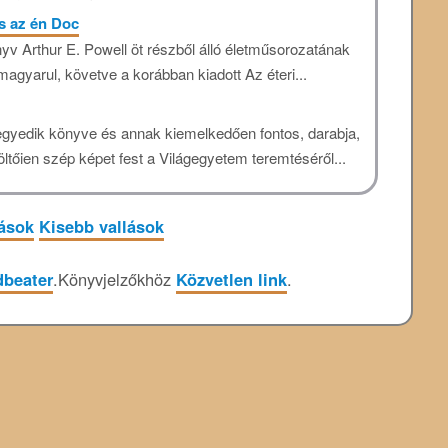
és az én Doc
yv Arthur E. Powell öt részből álló életműsorozatának
magyarul, követve a korábban kiadott Az éteri...
egyedik könyve és annak kiemelkedően fontos, darabja,
ltőien szép képet fest a Világegyetem teremtéséről...
tások
Kisebb vallások
dbeater
.
Könyvjelzőkhöz
Közvetlen link
.