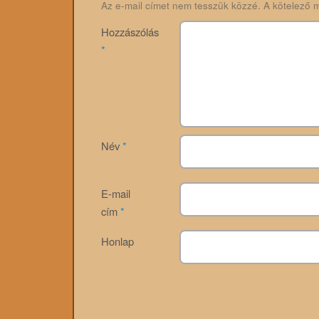
Az e-mail címet nem tesszük közzé.
A kötelező 
Hozzászólás
*
Név
*
E-mail
cím
*
Honlap