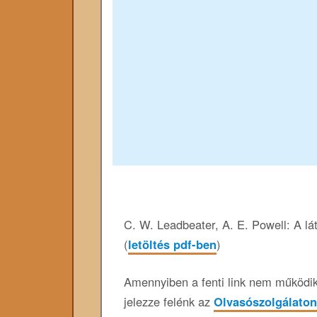
C. W. Leadbeater, A. E. Powell: A láth
(
letöltés pdf-ben
)
Amennyiben a fenti link nem működik,
jelezze felénk az
Olvasószolgálaton