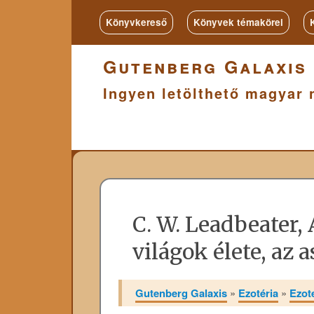
Könyvkereső
Könyvek témakörei
Gutenberg Galaxis
Ingyen letölthető magyar 
C. W. Leadbeater, 
világok élete, az 
Gutenberg Galaxis
»
Ezotéria
»
Ezot