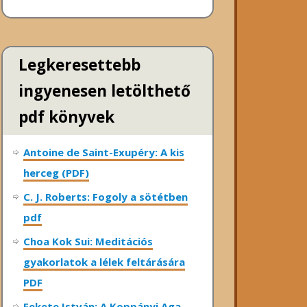
Legkeresettebb
ingyenesen letölthető
pdf könyvek
Antoine de Saint-Exupéry: A kis
herceg (PDF)
C. J. Roberts: Fogoly a sötétben
pdf
Choa Kok Sui: Meditációs
gyakorlatok a lélek feltárására
PDF
Fekete István: A Koppányi Aga