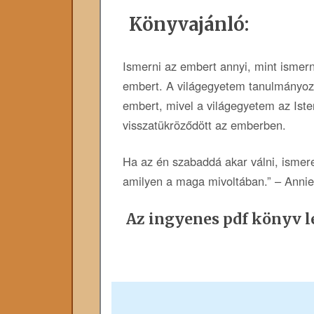
Könyvajánló:
Ismerni az embert annyi, mint ismerni
embert. A világegyetem tanulmányozás
embert, mivel a világegyetem az Iste
visszatükröződött az emberben.
Ha az én szabaddá akar válni, isme
amilyen a maga mivoltában.” – Anni
Az ingyenes pdf könyv le