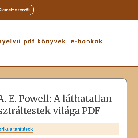
Kiemelt szerzők
nyelvű pdf könyvek, e-bookok
A. E. Powell: A láthatatlan
asztráltestek világa PDF
erikus tanítások