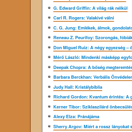
G. Edward Griffin: A világ rák nélkül
Carl R. Rogers: Valakivé válni
C. G. Jung: Emlékek, álmok, gondolat
Reneau Z. Peurifoy: Szorongás, fóbiák
Don Miguel Ruiz: A négy egyezség – 
Mérő László: Mindenki másképp egyf
Deepak Chopra: A bőség megteremté
Barbara Berckhan: Verbális Önvédel
Judy Hall: Kristálybiblia
Richard Gordon: Kvantum érintés: A 
Kerner Tibor: Sziklaszilárd önbecsülé
Alexy Elza: Pránájáma
Sherry Argov: Miért a rossz lányokat s