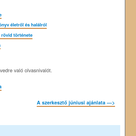
e
nyv életről és halálról
rövid története
s
edre való olvasnivalót.
a
A szerkesztő júniusi ajánlata —>