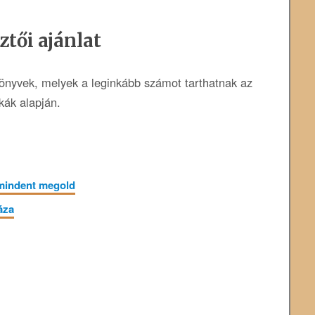
ztői ajánlat
könyvek, melyek a leginkább számot tarthatnak az
ikák alapján.
 mindent megold
áza