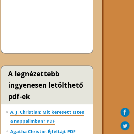
A legnézettebb
ingyenesen letölthető
pdf-ek
A. J. Christian: Mit keresett Isten
a nappalimban? PDF
Agatha Christie: Éjféltájt PDF