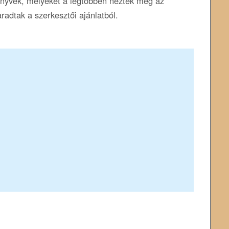
könyvek, melyeket a legtöbben néztek meg az
radtak a szerkesztői ajánlatból.