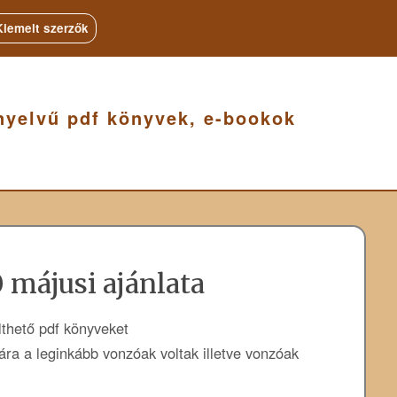
Kiemelt szerzők
nyelvű pdf könyvek, e-bookok
 májusi ajánlata
lthető pdf könyveket
ra a leginkább vonzóak voltak illetve vonzóak