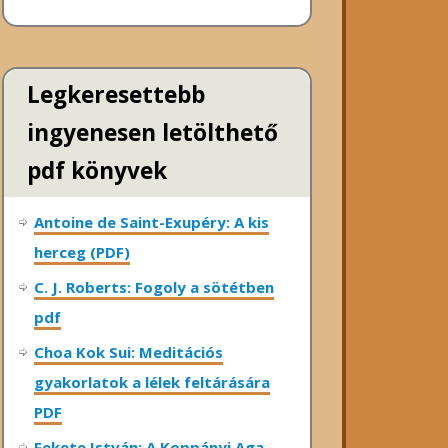
Legkeresettebb
ingyenesen letölthető
pdf könyvek
Antoine de Saint-Exupéry: A kis
herceg (PDF)
C. J. Roberts: Fogoly a sötétben
pdf
Choa Kok Sui: Meditációs
gyakorlatok a lélek feltárására
PDF
Fekete István: A Koppányi Aga