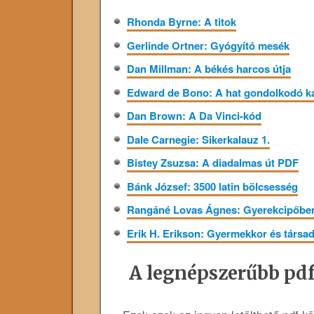
Rhonda Byrne: A titok
Gerlinde Ortner: Gyógyító mesék
Dan Millman: A békés harcos útja
Edward de Bono: A hat gondolkodó k
Dan Brown: A Da Vinci-kód
Dale Carnegie: Sikerkalauz 1.
Bistey Zsuzsa: A diadalmas út PDF
Bánk József: 3500 latin bölcsesség
Rangáné Lovas Ágnes: Gyerekcipőben
Erik H. Erikson: Gyermekkor ​és társa
A legnépszerűbb pdf