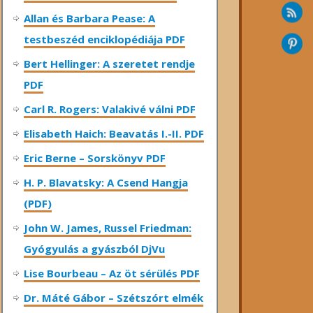
Allan és Barbara Pease: A
testbeszéd enciklopédiája PDF
Bert Hellinger: A ​szeretet rendje
PDF
Carl R. Rogers: Valakivé válni PDF
Elisabeth Haich: Beavatás I.-II. PDF
Eric Berne – Sorskönyv PDF
H. P. Blavatsky: A Csend Hangja
(PDF)
John W. James, Russel Friedman:
Gyógyulás a gyászból DjVu
Lise Bourbeau – Az öt sérülés PDF
Dr. Máté Gábor – Szétszórt elmék