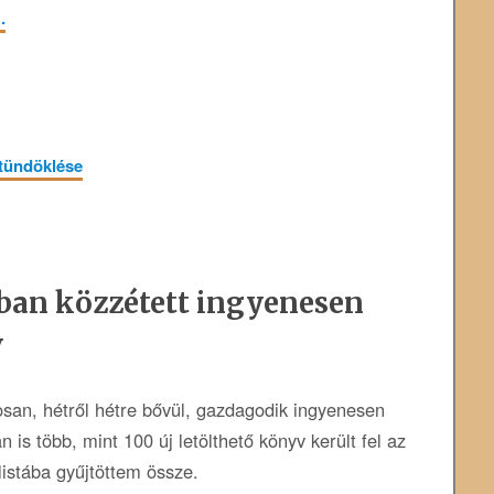
.
 tündöklése
ban közzétett ingyenesen
v
osan, hétről hétre bővül, gazdagodik ingyenesen
n is több, mint 100 új letölthető könyv került fel az
listába gyűjtöttem össze.