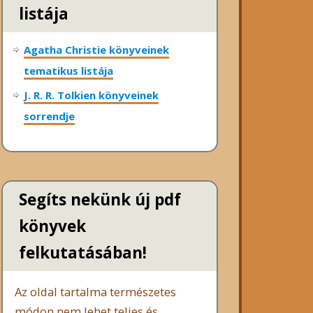
listája
Agatha Christie könyveinek
tematikus listája
J. R. R. Tolkien könyveinek
sorrendje
Segíts nekünk új pdf
könyvek
felkutatásában!
Az oldal tartalma természetes
módon nem lehet teljes és