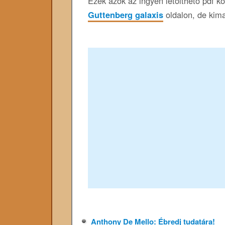
Ezek azok az ingyen letölthető pdf 
Guttenberg galaxis
oldalon, de kima
Anthony De Mello: Ébredj tudatára!