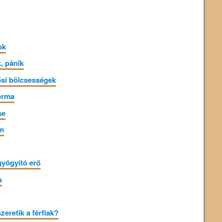
ok
, pánik
ősi bölcsességek
orma
se
em
gyógyító erő
s
zeretik a férfiak?