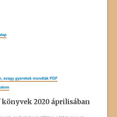
alap
, ​avagy gyerekek mondták PDF
dalom
 könyvek 2020 áprilisában