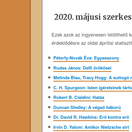
2020. májusi szerkes
Ezek azok az ingyenesen letölthető 
érdeklődésre az oldal áprilisi statiszt
Péterfy-Novák Éva: Egyasszony
Rudas János: Delfi örökösei
Melinda Blau, Tracy Hogg: A suttogó
C. H. Spurgeon: Isten ígéreteinek tárh
Robert B. Cialdini: Hatás
Duncan Shelley: A végső háború
Dr. David R. Hawkins: Erő kontra erő
Irvin D. Yalom: Amikor Nietzsche sírt