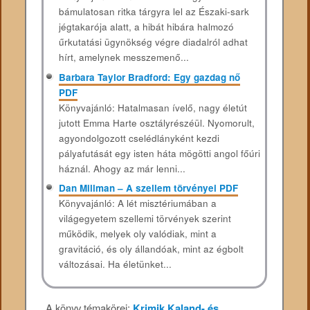
bámulatosan ritka tárgyra lel az Északi-sark
jégtakarója alatt, a hibát hibára halmozó
űrkutatási ügynökség végre diadalról adhat
hírt, amelynek messzemenő...
Barbara Taylor Bradford: Egy ​gazdag nő
PDF
Könyvajánló: Hatalmasan ​ívelő, nagy életút
jutott Emma Harte osztályrészéül. Nyomorult,
agyondolgozott cselédlányként kezdi
pályafutását egy isten háta mögötti angol főúri
háznál. Ahogy az már lenni...
Dan Millman – A szellem törvényei PDF
Könyvajánló: A lét misztériumában a
világegyetem szellemi törvények szerint
működik, melyek oly valódiak, mint a
gravitáció, és oly állandóak, mint az égbolt
változásai. Ha életünket...
A könyv témakörei:
Krimik
Kaland- és