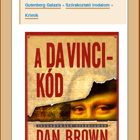
Gutenberg Galaxis
»
Szórakoztató irodalom
»
Krimik