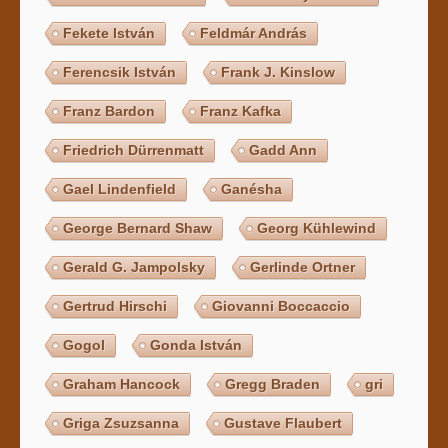
Fekete István
Feldmár András
Ferencsik István
Frank J. Kinslow
Franz Bardon
Franz Kafka
Friedrich Dürrenmatt
Gadd Ann
Gael Lindenfield
Ganésha
George Bernard Shaw
Georg Kühlewind
Gerald G. Jampolsky
Gerlinde Ortner
Gertrud Hirschi
Giovanni Boccaccio
Gogol
Gonda István
Graham Hancock
Gregg Braden
gri
Griga Zsuzsanna
Gustave Flaubert