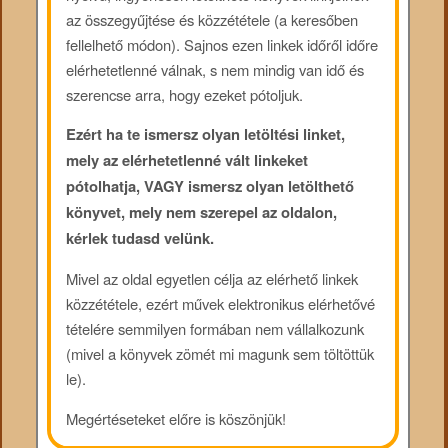
az összegyűjtése és közzététele (a keresőben
fellelhető módon). Sajnos ezen linkek időről időre
elérhetetlenné válnak, s nem mindig van idő és
szerencse arra, hogy ezeket pótoljuk.
Ezért ha te ismersz olyan letöltési linket,
mely az elérhetetlenné vált linkeket
pótolhatja, VAGY ismersz olyan letölthető
könyvet, mely nem szerepel az oldalon,
kérlek tudasd velünk.
Mivel az oldal egyetlen célja az elérhető linkek
közzététele, ezért művek elektronikus elérhetővé
tételére semmilyen formában nem vállalkozunk
(mivel a könyvek zömét mi magunk sem töltöttük
le).
Megértéseteket előre is köszönjük!