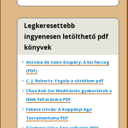
Legkeresettebb
ingyenesen letölthető pdf
könyvek
Antoine de Saint-Exupéry: A kis herceg
(PDF)
C. J. Roberts: Fogoly a sötétben pdf
Choa Kok Sui: Meditációs gyakorlatok a
lélek feltárására PDF
Fekete István: A Koppányi Aga
Testamentuma PDF
Gárdonyi Géza: Egri csillagok (PDF,