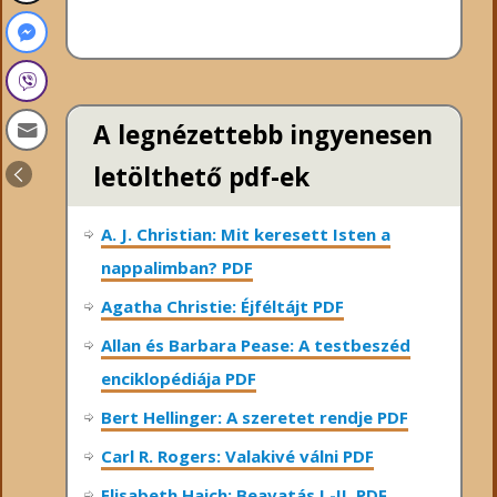
A legnézettebb ingyenesen
letölthető pdf-ek
A. J. Christian: Mit keresett Isten a
nappalimban? PDF
Agatha Christie: Éjféltájt PDF
Allan és Barbara Pease: A testbeszéd
enciklopédiája PDF
Bert Hellinger: A ​szeretet rendje PDF
Carl R. Rogers: Valakivé válni PDF
Elisabeth Haich: Beavatás I.-II. PDF