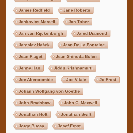
James Redfield
Jane Roberts
Jankovics Marcell
Jan Tober
Jan van Rijckenborgh
Jared Diamond
Jaroslav Hašek
Jean De La Fontaine
Jean Piaget
Jean Shinoda Bolen
Jenny Han
Jiddu Krishnamurti
Joe Abercrombie
Joe Vitale
Jo Frost
Johann Wolfgang von Goethe
John Bradshaw
John C. Maxwell
Jonathan Holt
Jonathan Swift
Jorge Bucay
Josef Ernst