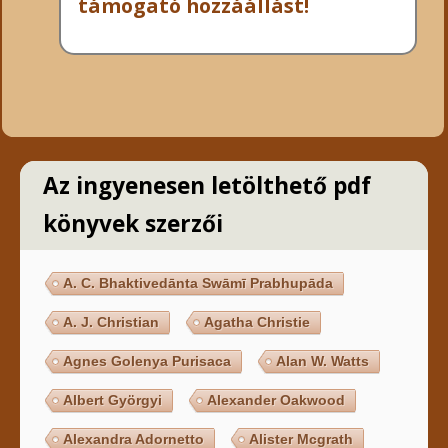
támogató hozzáállást!
Az ingyenesen letölthető pdf
könyvek szerzői
A. C. Bhaktivedānta Swāmī Prabhupāda
A. J. Christian
Agatha Christie
Agnes Golenya Purisaca
Alan W. Watts
Albert Györgyi
Alexander Oakwood
Alexandra Adornetto
Alister Mcgrath