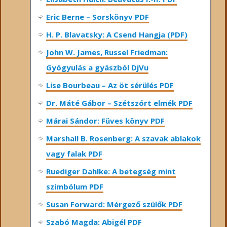
Eric Berne – Sorskönyv PDF
H. P. Blavatsky: A Csend Hangja (PDF)
John W. James, Russel Friedman:
Gyógyulás a gyászból DjVu
Lise Bourbeau – Az öt sérülés PDF
Dr. Máté Gábor – Szétszórt elmék PDF
Márai Sándor: Füves könyv PDF
Marshall B. Rosenberg: A szavak ablakok
vagy falak PDF
Ruediger Dahlke: A betegség mint
szimbólum PDF
Susan Forward: Mérgező szülők PDF
Szabó Magda: Abigél PDF