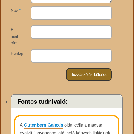
Név
*
E-
mail
cím
*
Honlap
Fontos tudnivaló:
A
Gutenberg Galaxis
oldal célja a magyar
nyelvű, ingyenesen letölthető könyvek linkjeinek