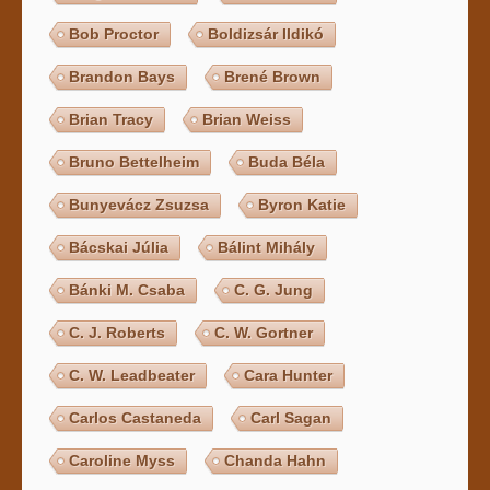
Bob Proctor
Boldizsár Ildikó
Brandon Bays
Brené Brown
Brian Tracy
Brian Weiss
Bruno Bettelheim
Buda Béla
Bunyevácz Zsuzsa
Byron Katie
Bácskai Júlia
Bálint Mihály
Bánki M. Csaba
C. G. Jung
C. J. Roberts
C. W. Gortner
C. W. Leadbeater
Cara Hunter
Carlos Castaneda
Carl Sagan
Caroline Myss
Chanda Hahn