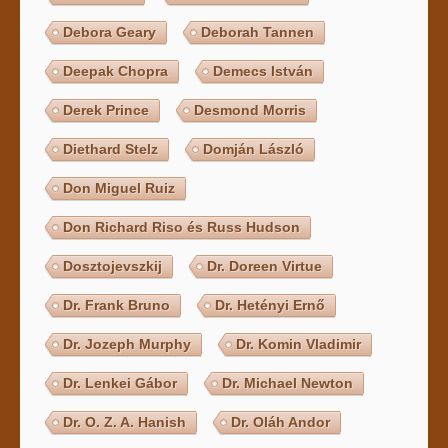
Debora Geary
Deborah Tannen
Deepak Chopra
Demecs István
Derek Prince
Desmond Morris
Diethard Stelz
Domján László
Don Miguel Ruiz
Don Richard Riso és Russ Hudson
Dosztojevszkij
Dr. Doreen Virtue
Dr. Frank Bruno
Dr. Hetényi Ernő
Dr. Jozeph Murphy
Dr. Komin Vladimir
Dr. Lenkei Gábor
Dr. Michael Newton
Dr. O. Z. A. Hanish
Dr. Oláh Andor