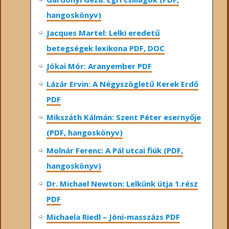
hangoskönyv)
Jacques Martel: Lelki eredetű
betegségek lexikona PDF, DOC
Jókai Mór: Aranyember PDF
Lázár Ervin: A Négyszögletű Kerek Erdő
PDF
Mikszáth Kálmán: Szent Péter esernyője
(PDF, hangoskönyv)
Molnár Ferenc: A Pál utcai fiúk (PDF,
hangoskönyv)
Dr. Michael Newton: Lelkünk útja 1.rész
PDF
Michaela Riedl – Jóni-masszázs PDF