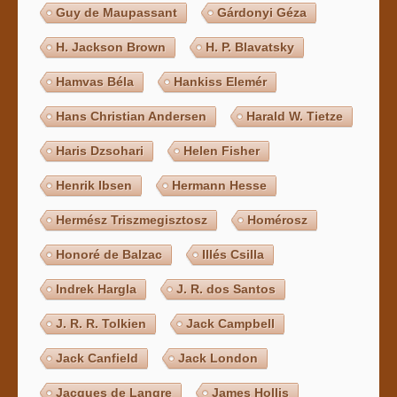
Guy de Maupassant
Gárdonyi Géza
H. Jackson Brown
H. P. Blavatsky
Hamvas Béla
Hankiss Elemér
Hans Christian Andersen
Harald W. Tietze
Haris Dzsohari
Helen Fisher
Henrik Ibsen
Hermann Hesse
Hermész Triszmegisztosz
Homérosz
Honoré de Balzac
Illés Csilla
Indrek Hargla
J. R. dos Santos
J. R. R. Tolkien
Jack Campbell
Jack Canfield
Jack London
Jacques de Langre
James Hollis