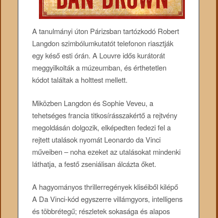
A tanulmányi úton Párizsban tartózkodó Robert
Langdon szimbólumkutatót telefonon riasztják
egy késő esti órán. A Louvre idős kurátorát
meggyilkolták a múzeumban, és érthetetlen
kódot találtak a holttest mellett.
Miközben Langdon és Sophie Veveu, a
tehetséges francia titkosírásszakértő a rejtvény
megoldásán dolgozik, elképedten fedezi fel a
rejtett utalások nyomát Leonardo da Vinci
műveiben – noha ezeket az utalásokat mindenki
láthatja, a festő zseniálisan álcázta őket.
A hagyományos thrillerregények kliséiből kilépő
A Da Vinci-kód egyszerre villámgyors, intelligens
és többrétegű; részletek sokasága és alapos