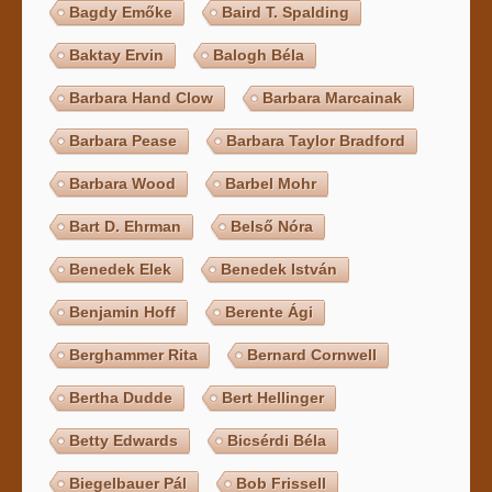
Bagdy Emőke
Baird T. Spalding
Baktay Ervin
Balogh Béla
Barbara Hand Clow
Barbara Marcainak
Barbara Pease
Barbara Taylor Bradford
Barbara Wood
Barbel Mohr
Bart D. Ehrman
Belső Nóra
Benedek Elek
Benedek István
Benjamin Hoff
Berente Ági
Berghammer Rita
Bernard Cornwell
Bertha Dudde
Bert Hellinger
Betty Edwards
Bicsérdi Béla
Biegelbauer Pál
Bob Frissell