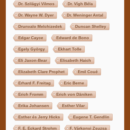
Dr. Szilágyi Vilmos
Dr. Vígh Béla
Dr. Wayne W. Dyer
Dr. Weninger Antal
Drunvalo Melchizedek
Duncan Shelley
Edgar Cayce
Edward de Bono
Egely György
Ekhart Tolle
Eli Jaxon-Bear
Elisabeth Haich
Elizabeth Clare Prophet
Emil Coué
Erhard F. Freitag
Eric Berne
Erich Fromm
Erich von Däniken
Erika Johansen
Esther Vilar
Esther és Jerry Hicks
Eugene T. Gendlin
F. E. Eckard Strohm
F. Várkonyi Zsuzsa