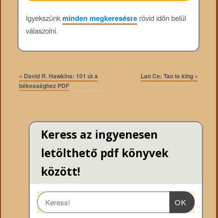
Igyekszünk
minden megkeresésre
rövid időn belül
válaszolni.
«
David R. Hawkins: 101 út a
Lao Ce: Tao te king
»
békességhez PDF
Keress az ingyenesen
letölthető pdf könyvek
között!
OK