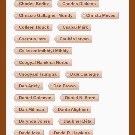
Charles Berlitz
Charles Dickens
Chrissie Gallagher-Mundy
Christa Meves
Colleen Houck
Csabai Márk
Csernus Imre
Csukás István
Csíkszentmihályi Mihály
Csögyal Namkhai Norbu
Csögyam Trungpa
Dale Carnegie
Dan Ariely
Dan Brown
Daniel Goleman
Daniel N. Stern
Dan Millman
Dante Alighieri
Darynda Jones
Daubner Béla
David Icke
David R. Hawkins