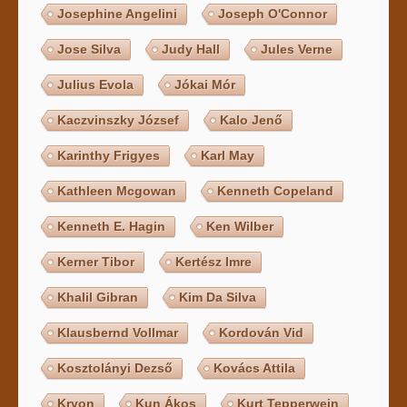
Josephine Angelini
Joseph O'Connor
Jose Silva
Judy Hall
Jules Verne
Julius Evola
Jókai Mór
Kaczvinszky József
Kalo Jenő
Karinthy Frigyes
Karl May
Kathleen Mcgowan
Kenneth Copeland
Kenneth E. Hagin
Ken Wilber
Kerner Tibor
Kertész Imre
Khalil Gibran
Kim Da Silva
Klausbernd Vollmar
Kordován Vid
Kosztolányi Dezső
Kovács Attila
Kryon
Kun Ákos
Kurt Tepperwein