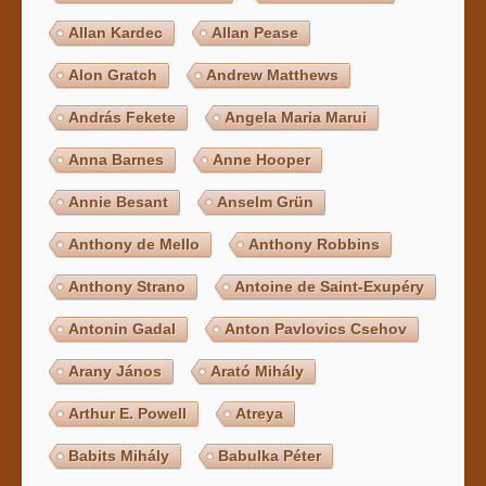
Allan Kardec
Allan Pease
Alon Gratch
Andrew Matthews
András Fekete
Angela Maria Marui
Anna Barnes
Anne Hooper
Annie Besant
Anselm Grün
Anthony de Mello
Anthony Robbins
Anthony Strano
Antoine de Saint-Exupéry
Antonin Gadal
Anton Pavlovics Csehov
Arany János
Arató Mihály
Arthur E. Powell
Atreya
Babits Mihály
Babulka Péter