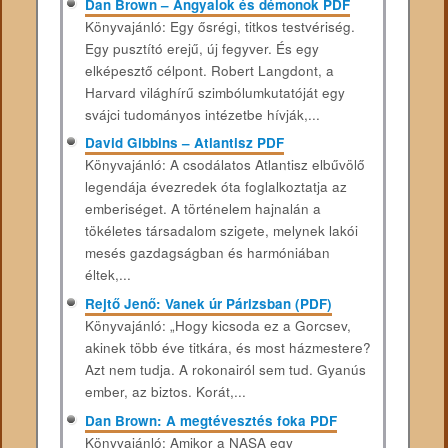
Dan Brown – Angyalok és démonok PDF
Könyvajánló: Egy ősrégi, titkos testvériség.
Egy pusztító erejű, új fegyver. És egy
elképesztő célpont. Robert Langdont, a
Harvard világhírű szimbólumkutatóját egy
svájci tudományos intézetbe hívják,...
David Gibbins – Atlantisz PDF
Könyvajánló: A csodálatos Atlantisz elbűvölő
legendája évezredek óta foglalkoztatja az
emberiséget. A történelem hajnalán a
tökéletes társadalom szigete, melynek lakói
mesés gazdagságban és harmóniában
éltek,...
Rejtő Jenő: Vanek úr Párizsban (PDF)
Könyvajánló: „Hogy kicsoda ez a Gorcsev,
akinek több éve titkára, és most házmestere?
Azt nem tudja. A rokonairól sem tud. Gyanús
ember, az biztos. Korát,...
Dan Brown: A megtévesztés foka PDF
Könyvajánló: Amikor a NASA egy