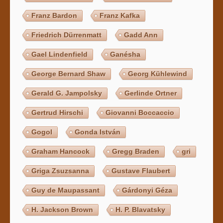
Franz Bardon
Franz Kafka
Friedrich Dürrenmatt
Gadd Ann
Gael Lindenfield
Ganésha
George Bernard Shaw
Georg Kühlewind
Gerald G. Jampolsky
Gerlinde Ortner
Gertrud Hirschi
Giovanni Boccaccio
Gogol
Gonda István
Graham Hancock
Gregg Braden
gri
Griga Zsuzsanna
Gustave Flaubert
Guy de Maupassant
Gárdonyi Géza
H. Jackson Brown
H. P. Blavatsky