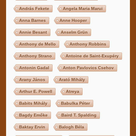
András Fekete
Angela Maria Marui
Anna Barnes
Anne Hooper
Annie Besant
Anselm Grün
Anthony de Mello
Anthony Robbins
Anthony Strano
Antoine de Saint-Exupéry
Antonin Gadal
Anton Pavlovics Csehov
Arany János
Arató Mihály
Arthur E. Powell
Atreya
Babits Mihály
Babulka Péter
Bagdy Emőke
Baird T. Spalding
Baktay Ervin
Balogh Béla