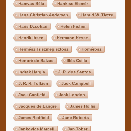
Hamvas Béla
Hankiss Elemér
Hans Christian Andersen
Harald W. Tietze
Haris Dzsohari
Helen Fisher
Henrik Ibsen
Hermann Hesse
Hermész Triszmegisztosz
Homérosz
Honoré de Balzac
Illés Csilla
Indrek Hargla
J. R. dos Santos
J. R. R. Tolkien
Jack Campbell
Jack Canfield
Jack London
Jacques de Langre
James Hollis
James Redfield
Jane Roberts
Jankovics Marcell
Jan Tober