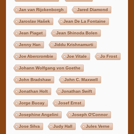
Jan van Rijckenborgh
Jared Diamond
Jaroslav Hašek
Jean De La Fontaine
Jean Piaget
Jean Shinoda Bolen
Jenny Han
Jiddu Krishnamurti
Joe Abercrombie
Joe Vitale
Jo Frost
Johann Wolfgang von Goethe
John Bradshaw
John C. Maxwell
Jonathan Holt
Jonathan Swift
Jorge Bucay
Josef Ernst
Josephine Angelini
Joseph O'Connor
Jose Silva
Judy Hall
Jules Verne