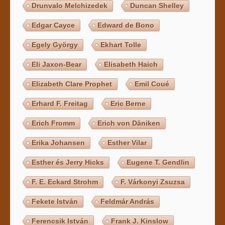
Drunvalo Melchizedek
Duncan Shelley
Edgar Cayce
Edward de Bono
Egely György
Ekhart Tolle
Eli Jaxon-Bear
Elisabeth Haich
Elizabeth Clare Prophet
Emil Coué
Erhard F. Freitag
Eric Berne
Erich Fromm
Erich von Däniken
Erika Johansen
Esther Vilar
Esther és Jerry Hicks
Eugene T. Gendlin
F. E. Eckard Strohm
F. Várkonyi Zsuzsa
Fekete István
Feldmár András
Ferencsik István
Frank J. Kinslow