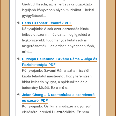
Gertrud Hirschi, az ismert svájci jógaoktató
legújabb könyvében olyan mudrákat – keleti
gyógyításból...
Haris Dzsohari: Csakrák PDF
Könyvajánló: A sok ezer esztendős hindu
bölcselet szerint – és ezt a megfigyelést a
legkorszerűbb tudományos kutatások is
megerősítették – az ember lényegesen több,
mint...
Rudolph Ballentine, Szvámi Ráma – Jóga és
Pszichoterápia PDF
Könyvajánló: Szvámi Ráma azt a missziót
kapta feladatul mesterétől, hogy teremtsen
hidat kelet és nyugat, a spiritualitás és a
tudomány között. Ez a mű e...
Jolan Chang – A tao tanítása a szerelemről
és szexről PDF
Könyvajánló: Ősi kínai módszer a gyönyör
elérésére, eredeti illusztrációkkal Ez nem