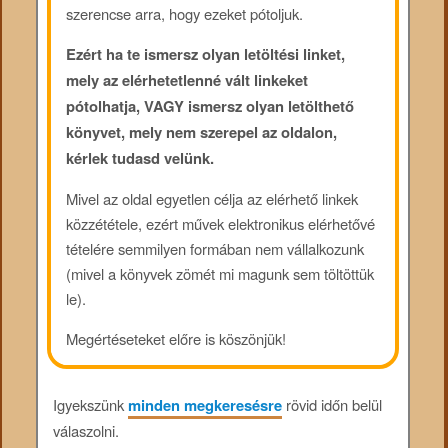
szerencse arra, hogy ezeket pótoljuk.
Ezért ha te ismersz olyan letöltési linket,
mely az elérhetetlenné vált linkeket
pótolhatja, VAGY ismersz olyan letölthető
könyvet, mely nem szerepel az oldalon,
kérlek tudasd velünk.
Mivel az oldal egyetlen célja az elérhető linkek
közzététele, ezért művek elektronikus elérhetővé
tételére semmilyen formában nem vállalkozunk
(mivel a könyvek zömét mi magunk sem töltöttük
le).
Megértéseteket előre is köszönjük!
Igyekszünk
minden megkeresésre
rövid időn belül
válaszolni.