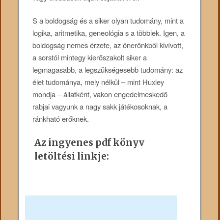
S a boldogság és a siker olyan tudomány, mint a
logika, aritmetika, geneológia s a többiek. Igen, a
boldogság nemes érzete, az önerőnkből kivívott,
a sorstól mintegy kierőszakolt siker a
legmagasabb, a legszükségesebb tudomány: az
élet tudománya, mely nélkül – mint Huxley
mondja – állatként, vakon engedelmeskedő
rabjai vagyunk a nagy sakk játékosoknak, a
ránkható erőknek.
Az ingyenes pdf könyv
letöltési linkje: