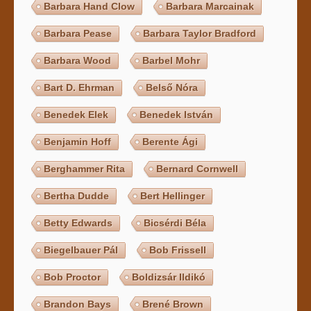
Barbara Hand Clow
Barbara Marcainak
Barbara Pease
Barbara Taylor Bradford
Barbara Wood
Barbel Mohr
Bart D. Ehrman
Belső Nóra
Benedek Elek
Benedek István
Benjamin Hoff
Berente Ági
Berghammer Rita
Bernard Cornwell
Bertha Dudde
Bert Hellinger
Betty Edwards
Bicsérdi Béla
Biegelbauer Pál
Bob Frissell
Bob Proctor
Boldizsár Ildikó
Brandon Bays
Brené Brown