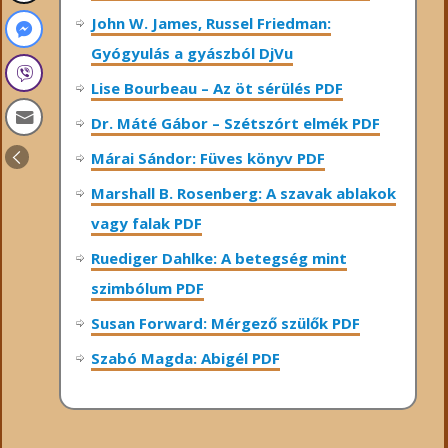
John W. James, Russel Friedman:
Gyógyulás a gyászból DjVu
Lise Bourbeau – Az öt sérülés PDF
Dr. Máté Gábor – Szétszórt elmék PDF
Márai Sándor: Füves könyv PDF
Marshall B. Rosenberg: A szavak ablakok
vagy falak PDF
Ruediger Dahlke: A betegség mint
szimbólum PDF
Susan Forward: Mérgező szülők PDF
Szabó Magda: Abigél PDF