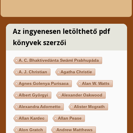
Az ingyenesen letölthető pdf
könyvek szerzői
A. C. Bhaktivedānta Swāmī Prabhupāda
A. J. Christian
Agatha Christie
Agnes Golenya Purisaca
Alan W. Watts
Albert Györgyi
Alexander Oakwood
Alexandra Adornetto
Alister Mcgrath
Allan Kardec
Allan Pease
Alon Gratch
Andrew Matthews