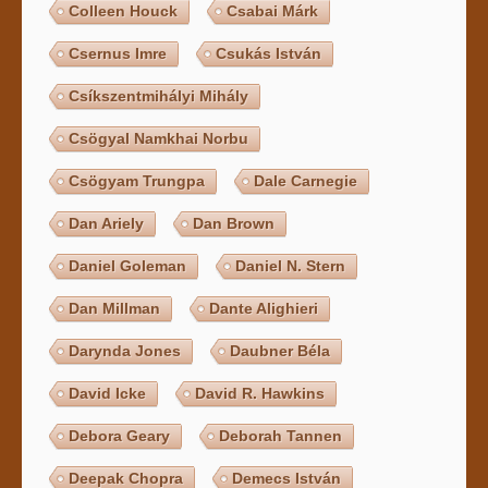
Colleen Houck
Csabai Márk
Csernus Imre
Csukás István
Csíkszentmihályi Mihály
Csögyal Namkhai Norbu
Csögyam Trungpa
Dale Carnegie
Dan Ariely
Dan Brown
Daniel Goleman
Daniel N. Stern
Dan Millman
Dante Alighieri
Darynda Jones
Daubner Béla
David Icke
David R. Hawkins
Debora Geary
Deborah Tannen
Deepak Chopra
Demecs István