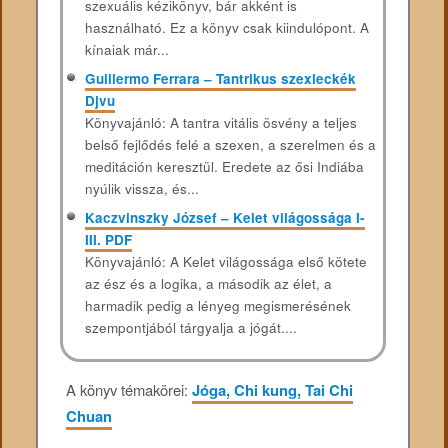
szexuális kézikönyv, bár akként is
használható. Ez a könyv csak kiindulópont. A
kínaiak már...
Guillermo Ferrara – Tantrikus szexleckék
Djvu
Könyvajánló: A tantra vitális ösvény a teljes
belső fejlődés felé a szexen, a szerelmen és a
meditáción keresztül. Eredete az ősi Indiába
nyúlik vissza, és...
Kaczvinszky József – Kelet világossága I-
III. PDF
Könyvajánló: A Kelet világossága első kötete
az ész és a logika, a második az élet, a
harmadik pedig a lényeg megismerésének
szempontjából tárgyalja a jógát....
A könyv témakörei:
Jóga, Chi kung, Tai Chi
Chuan