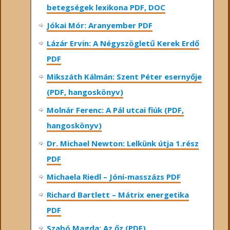
betegségek lexikona PDF, DOC
Jókai Mór: Aranyember PDF
Lázár Ervin: A Négyszögletű Kerek Erdő
PDF
Mikszáth Kálmán: Szent Péter esernyője
(PDF, hangoskönyv)
Molnár Ferenc: A Pál utcai fiúk (PDF,
hangoskönyv)
Dr. Michael Newton: Lelkünk útja 1.rész
PDF
Michaela Riedl – Jóni-masszázs PDF
Richard Bartlett – Mátrix energetika
PDF
Szabó Magda: Az őz (PDF)