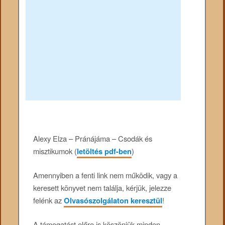
Alexy Elza – Pránájáma – Csodák és
misztikumok (
letöltés pdf-ben
)
Amennyiben a fenti link nem működik, vagy a
keresett könyvet nem találja, kérjük, jelezze
felénk az
Olvasószolgálaton keresztül
!
A támogatást előre is köszönjük minden