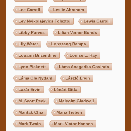
Lee Carroll
Leslie Abraham
Lev Nyikolajevics Tolsztoj
Lewis Carroll
Libby Purves
Lilian Verner Bonds
Lily Water
Lobszang Rampa
Louann Brizendine
Louise L. Hay
Lynn Picknett
Láma Anagarika Govinda
Láma Ole Nydahl
László Ervin
Lázár Ervin
Lénárt Gitta
M. Scott Peck
Malcolm Gladwell
Mantak Chia
Maria Treben
Mark Twain
Mark Victor Hansen