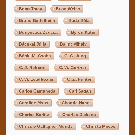
Brian Tracy
Brian Weiss
Bruno Bettelheim
Buda Béla
Bunyevácz Zsuzsa
Byron Katie
Bácskai Júlia
Bálint Mihály
Bánki M. Csaba
C. G. Jung
C. J. Roberts
C. W. Gortner
C. W. Leadbeater
Cara Hunter
Carlos Castaneda
Carl Sagan
Caroline Myss
Chanda Hahn
Charles Berlitz
Charles Dickens
Chrissie Gallagher-Mundy
Christa Meves