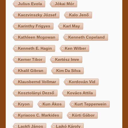
Julius Evola
Jókai Mór
Kaczvinszky József
Kalo Jenő
Karinthy Frigyes
Karl May
Kathleen Mcgowan
Kenneth Copeland
Kenneth E. Hagin
Ken Wilber
Kerner Tibor
Kertész Imre
Khalil Gibran
Kim Da Silva
Klausbernd Vollmar
Kordován Vid
Kosztolányi Dezső
Kovács Attila
Kryon
Kun Ákos
Kurt Tepperwein
Kyriacos C. Markides
Kürti Gábor
Lackfi János
Lajkó Károly