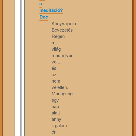
a
meditáció?
Doc
Könyvajánló:
Bevezetés
Régen
a
világ
másmilyen
volt,
és
ez
nem
véletlen.
Manapság
egy
nap
alatt
annyi
izgalom
ér