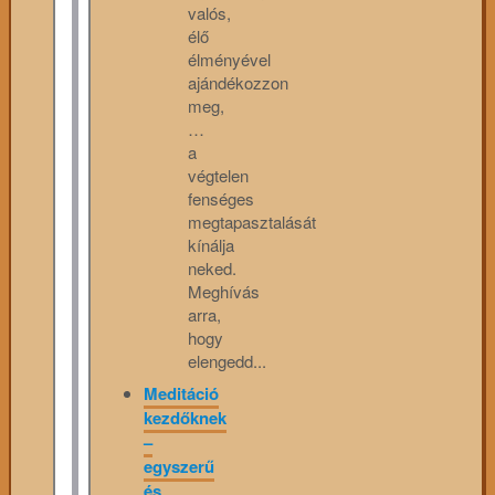
valós,
élő
élményével
ajándékozzon
meg,
…
a
végtelen
fenséges
megtapasztalását
kínálja
neked.
Meghívás
arra,
hogy
elengedd...
Meditáció
kezdőknek
–
egyszerű
és