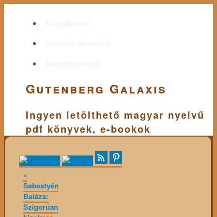
Könyvkereső
Könyvek témakörei
Kiemelt szerzők
Gutenberg Galaxis
Ingyen letölthető magyar nyelvű
pdf könyvek, e-bookok
«
Sebestyén
Balázs:
Szigorúan