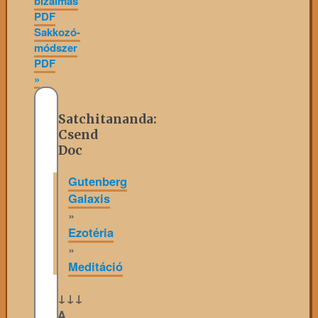
bizalmas
PDF
Sakkozó-
módszer
PDF
»
Satchitananda:
Csend
Doc
Gutenberg
Galaxis
»
Ezotéria
»
Meditáció
↓↓↓
A