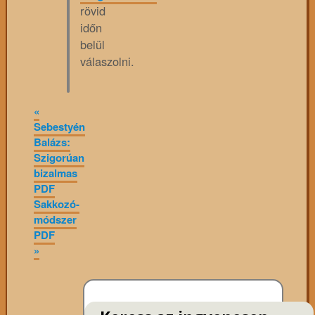
rövid
időn
belül
válaszolni.
«
Sebestyén
Balázs:
Szigorúan
bizalmas
PDF
Sakkozó-
módszer
PDF
»