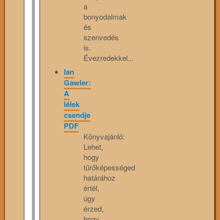
a
bonyodalmak
és
szenvedés
is.
Évezredekkel...
Ian
Gawler:
A
lélek
csendje
PDF
Könyvajánló:
Lehet,
hogy
tűrőképességed
határához
értél,
úgy
érzed,
hogy