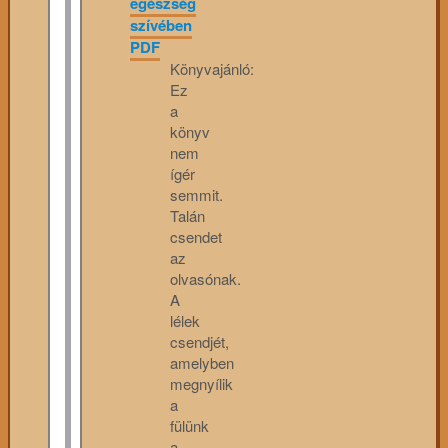
egészség
szívében
PDF
Könyvajánló:
Ez
a
könyv
nem
ígér
semmit.
Talán
csendet
az
olvasónak.
A
lélek
csendjét,
amelyben
megnyílik
a
fülünk
a