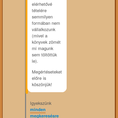
elérhetővé
tételére
semmilyen
formában nem
vállalkozunk
(mivel a
könyvek zömét
mi magunk
sem töltöttük
le).
Megértéseteket
előre is
köszönjük!
Igyekszünk
minden
megkeresésre