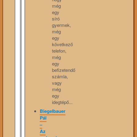
még
egy
síró
gyermek,
még
egy
következő
telefon,
még
egy
befizetendő
számla,
vagy
még
egy
idegtépő...
Biegelbauer
Pál
–
Az