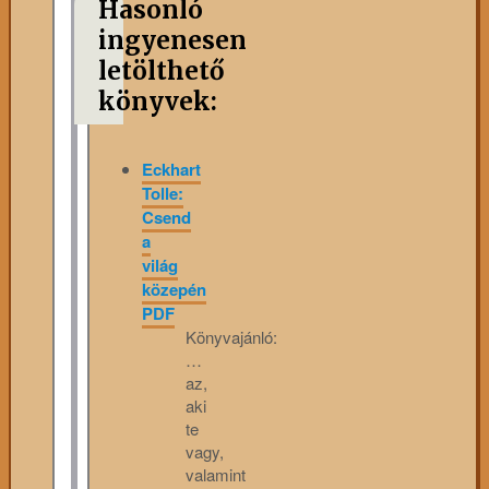
Hasonló
ingyenesen
letölthető
könyvek:
Eckhart
Tolle:
Csend
a
világ
közepén
PDF
Könyvajánló:
…
az,
aki
te
vagy,
valamint