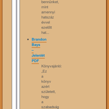
bennünket,
mint
amennyi
hatszáz
évvel
ezelőtt
hat...
Brandon
Bays
–
Jelenlét
PDF
Könyvajánló:
„Ez
a
könyv
azért
született,
hogy
a
szabadság