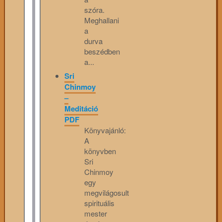
szóra.
Meghallani
a
durva
beszédben
a...
Sri
Chinmoy
–
Meditáció
PDF
Könyvajánló:
A
könyvben
Sri
Chinmoy
egy
megvilágosult
spirituális
mester