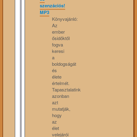
szenzációs!
MP3
Könyvajánló:
Az
ember
ősidőktől
fogva
keresi
a
boldogságát
és
élete
értelmét.
Tapasztalatink
azonban
azt
mutatják,
hogy
az
élet
velejárói