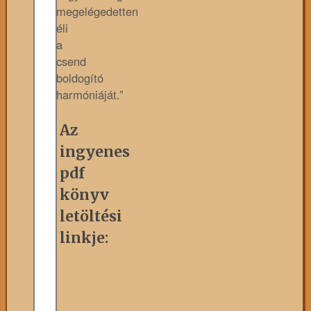
megelégedetten
éli
a
csend
boldogító
harmóniáját.”
Az
ingyenes
pdf
könyv
letöltési
linkje: