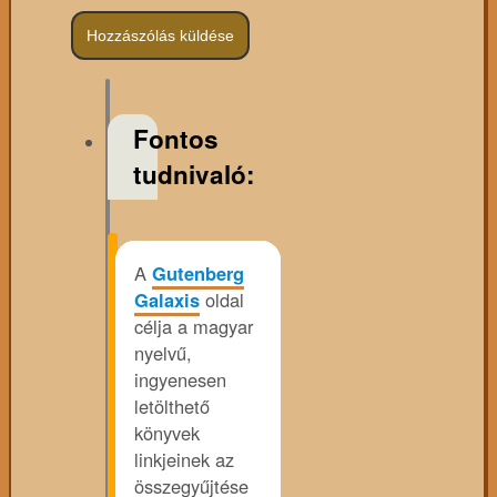
Fontos
tudnivaló:
A
Gutenberg
Galaxis
oldal
célja a magyar
nyelvű,
ingyenesen
letölthető
könyvek
linkjeinek az
összegyűjtése