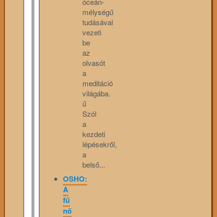
óceán-
mélységű
tudásával
vezeti
be
az
olvasót
a
meditáció
világába.
ű
Szól
a
kezdeti
lépésekről,
a
belső...
OSHO:
A
fű
nő