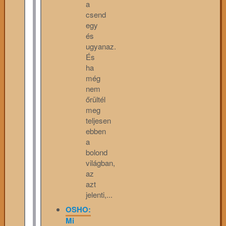
a
csend
egy
és
ugyanaz.
És
ha
még
nem
őrültél
meg
teljesen
ebben
a
bolond
világban,
az
azt
jelenti,...
OSHO:
Mi