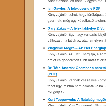
Anasztáziánál és fiánál Vlagyimirnél. Ú
Ian Gawler: A lélek csendje PDF
Könyvajánló: Lehet, hogy tűrőképessé
gyermek, még egy következő telefon,
Gary Zukav – A lélek lakhelye DjVu
Könyvajánló: Egy nagy változás idejét
változást, ha látjuk az utat, amelyen já
Vlagyimir Megre – Az Élet Energiá
Könyvajánló: Az Élet Energiája, a sor
erejét és gondolkodásunk hatását éle
Dr. Tóth András: Ősember a pénzt
(PDF)
Könyvajánló: Vannak veszélyes köny
tehet úgy, mintha nem olvasta voln
nyugdíjas?...
Kurt Tepperwein: A fiatalság megőr
Könyvajánló: Kurt Tepperwein álláspon