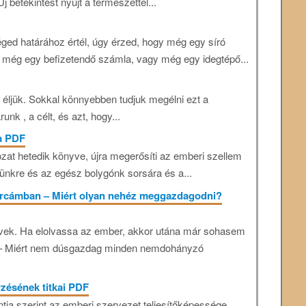
j betekintést nyújt a természettel...
ged határához értél, úgy érzed, hogy még egy síró
 még egy befizetendő számla, vagy még egy idegtépő...
 éljük. Sokkal könnyebben tudjuk megélni ezt a
runk , a célt, és azt, hogy...
ja PDF
ozat hetedik könyve, újra megerősíti az emberi szellem
tünkre és az egész bolygónk sorsára és a...
árcámban – Miért olyan nehéz meggazdagodni?
vek. Ha elolvassa az ember, akkor utána már sohasem
a. – Miért nem dúsgazdag minden nemdohányzó
zésének titkai PDF
tja szerint az emberi szervezet teljesítőképessége