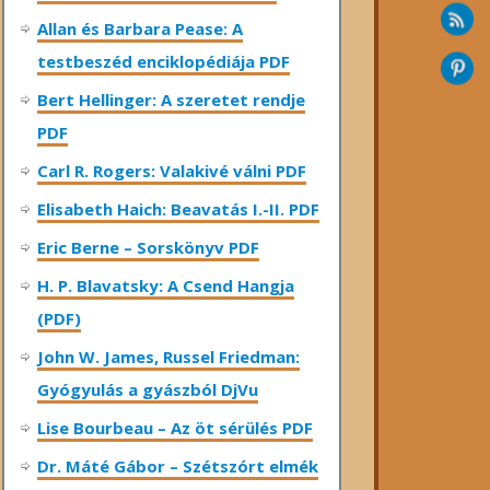
Allan és Barbara Pease: A
testbeszéd enciklopédiája PDF
Bert Hellinger: A ​szeretet rendje
PDF
Carl R. Rogers: Valakivé válni PDF
Elisabeth Haich: Beavatás I.-II. PDF
Eric Berne – Sorskönyv PDF
H. P. Blavatsky: A Csend Hangja
(PDF)
John W. James, Russel Friedman:
Gyógyulás a gyászból DjVu
Lise Bourbeau – Az öt sérülés PDF
Dr. Máté Gábor – Szétszórt elmék