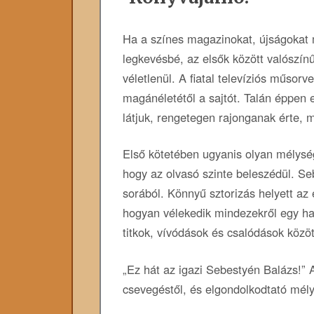
Ha a színes magazinokat, újságokat 
legkevésbé, az elsők között valószí
véletlenül. A fiatal televíziós műsorve
magánéletétől a sajtót. Talán éppen e
látjuk, rengetegen rajonganak érte, m
Első kötetében ugyanis olyan mélysé
hogy az olvasó szinte beleszédül. Se
sorából. Könnyű sztorizás helyett az 
hogyan vélekedik mindezekről egy har
titkok, vívódások és csalódások közö
„Ez hát az igazi Sebestyén Balázs!”
csevegéstől, és elgondolkodtató mélyi