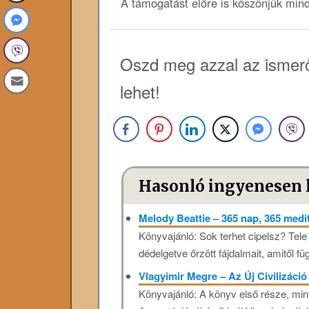
A támogatást előre is köszönjük min
Oszd meg azzal az ismerő
lehet!
Hasonló ingyenesen 
Melody Beattie – 365 nap, 365 medi
Könyvajánló: Sok terhet cipelsz? Tele
dédelgetve őrzött fájdalmait, amitől fü
Vlagyimir Megre – Az Új Civilizáci
Könyvajánló: A könyv első része, mint k