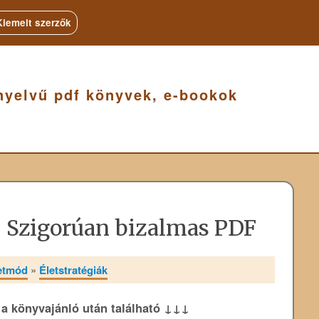
Kiemelt szerzők
nyelvű pdf könyvek, e-bookok
: Szigorúan bizalmas PDF
letmód
»
Életstratégiák
k a könyvajánló után található ↓↓↓