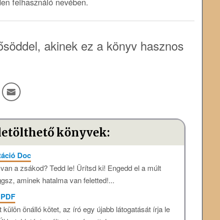
den felhasználó nevében.
söddel, akinek ez a könyv hasznos
letölthető könyvek:
táció Doc
 van a zsákod? Tedd le! Ürítsd ki! Engedd el a múlt
ggsz, aminek hatalma van feletted!...
ó PDF
ülön önálló kötet, az író egy újabb látogatását írja le