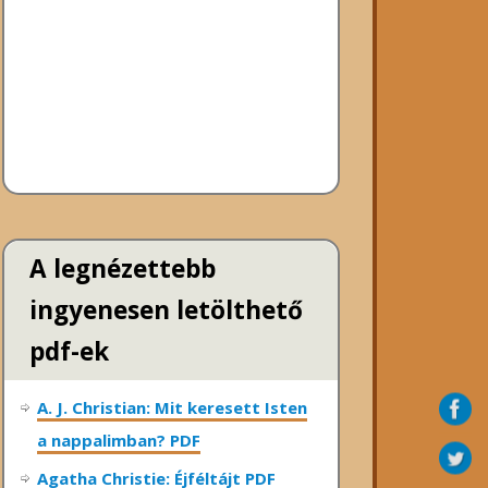
A legnézettebb
ingyenesen letölthető
pdf-ek
A. J. Christian: Mit keresett Isten
a nappalimban? PDF
Agatha Christie: Éjféltájt PDF