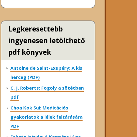
Legkeresettebb
ingyenesen letölthető
pdf könyvek
Antoine de Saint-Exupéry: A kis
herceg (PDF)
C. J. Roberts: Fogoly a sötétben
pdf
Choa Kok Sui: Meditációs
gyakorlatok a lélek feltárására
PDF
Fekete István: A Koppányi Aga