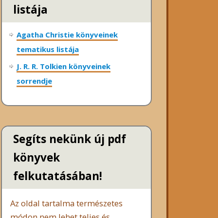
listája
Agatha Christie könyveinek
tematikus listája
J. R. R. Tolkien könyveinek
sorrendje
Segíts nekünk új pdf
könyvek
felkutatásában!
Az oldal tartalma természetes
módon nem lehet teljes és