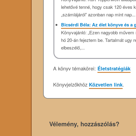
lehetővé tenné, hogy csak 120 éves k
„számlájáról” azonban nap mint nap...
Bicsérdi Béla: Az élet könyve és a
Könyvajánló: „Ezen nagyobb művem í
hó 20-án fejeztem be. Tartalmát ugy 
elbeszélő,...
A könyv témakörei:
Életstratégiák
Könyvjelzőkhöz
Közvetlen link
.
Vélemény, hozzászólás?