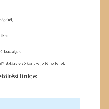
égeiről,
ékról,
l beszélgetett.
al? Balázs első könyve jó téma lehet.
töltési linkje: