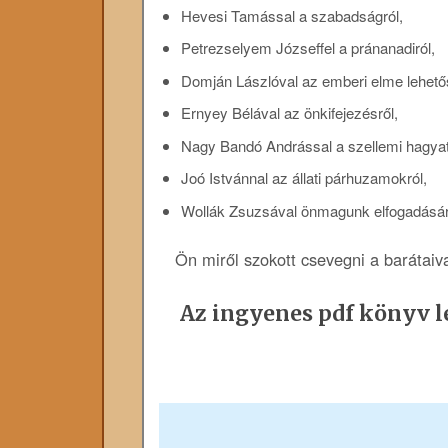
Hevesi Tamással a szabadságról,
Petrezselyem Józseffel a pránanadiról,
Domján Lászlóval az emberi elme lehetős
Ernyey Bélával az önkifejezésről,
Nagy Bandó Andrással a szellemi hagyat
Joó Istvánnal az állati párhuzamokról,
Wollák Zsuzsával önmagunk elfogadásáró
Ön miről szokott csevegni a barátaiv
Az ingyenes pdf könyv le