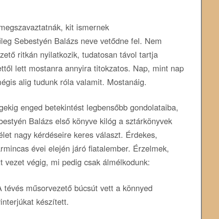
megszavaztatnák, kit ismernek
nűleg Sebestyén Balázs neve vetődne fel. Nem
zető ritkán nyilatkozik, tudatosan távol tartja
ttől lett mostanra annyira titokzatos. Nap, mint nap
égis alig tudunk róla valamit. Mostanáig.
gekig enged betekintést legbensőbb gondolataiba,
bestyén Balázs első könyve kilóg a sztárkönyvek
élet nagy kérdéseire keres választ. Érdekes,
mincas évei elején járó fiatalember. Érzelmek,
tt vezet végig, mi pedig csak álmélkodunk:
 A tévés műsorvezető búcsút vett a könnyed
nterjúkat készített.