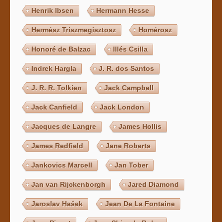
Henrik Ibsen
Hermann Hesse
Hermész Triszmegisztosz
Homérosz
Honoré de Balzac
Illés Csilla
Indrek Hargla
J. R. dos Santos
J. R. R. Tolkien
Jack Campbell
Jack Canfield
Jack London
Jacques de Langre
James Hollis
James Redfield
Jane Roberts
Jankovics Marcell
Jan Tober
Jan van Rijckenborgh
Jared Diamond
Jaroslav Hašek
Jean De La Fontaine