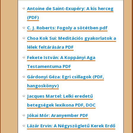
Antoine de Saint-Exupéry: A kis herceg
(PDF)
C. J. Roberts: Fogoly a sötétben pdf
Choa Kok Sui: Meditációs gyakorlatok a
lélek feltárására PDF
Fekete István: A Koppányi Aga
Testamentuma PDF
Gárdonyi Géza: Egri csillagok (PDF,
hangoskönyv)
Jacques Martel: Lelki eredetű
betegségek lexikona PDF, DOC
Jókai Mór: Aranyember PDF
Lázár Ervin: A Négyszögletű Kerek Erdő