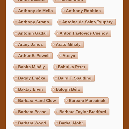
Anthony de Mello
Anthony Robbins
Anthony Strano
Antoine de Saint-Exupéry
Antonin Gadal
Anton Pavlovics Csehov
Arany János
Arató Mihály
Arthur E. Powell
Atreya
Babits Mihály
Babulka Péter
Bagdy Emőke
Baird T. Spalding
Baktay Ervin
Balogh Béla
Barbara Hand Clow
Barbara Marcainak
Barbara Pease
Barbara Taylor Bradford
Barbara Wood
Barbel Mohr