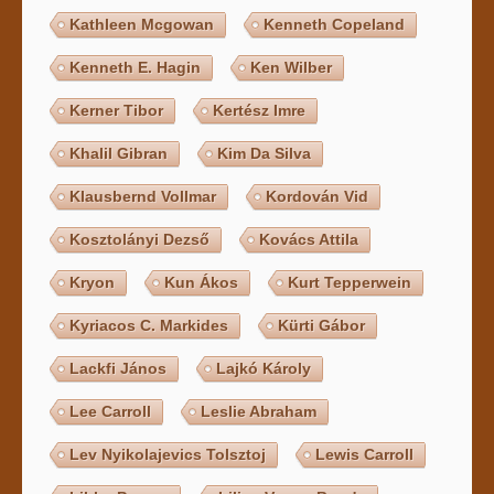
Kathleen Mcgowan
Kenneth Copeland
Kenneth E. Hagin
Ken Wilber
Kerner Tibor
Kertész Imre
Khalil Gibran
Kim Da Silva
Klausbernd Vollmar
Kordován Vid
Kosztolányi Dezső
Kovács Attila
Kryon
Kun Ákos
Kurt Tepperwein
Kyriacos C. Markides
Kürti Gábor
Lackfi János
Lajkó Károly
Lee Carroll
Leslie Abraham
Lev Nyikolajevics Tolsztoj
Lewis Carroll