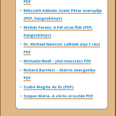
PDF
Mikszáth Kálmán: Szent Péter esernyője
(PDF, hangoskönyv)
Molnár Ferenc: A Pál utcai fiúk (PDF,
hangoskönyv)
Dr. Michael Newton: Lelkünk útja 1.rész
PDF
Michaela Riedl – Jóni-masszázs PDF
Richard Bartlett – Mátrix energetika
PDF
Szabó Magda: Az őz (PDF)
Szepes Mária- A vörös oroszlán PDF