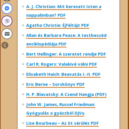
A. J. Christian: Mit keresett Isten a
nappalimban? PDF
Agatha Christie: Éjféltájt PDF
Allan és Barbara Pease: A testbeszéd
enciklopédiája PDF
Bert Hellinger: A ​szeretet rendje PDF
Carl R. Rogers: Valakivé válni PDF
Elisabeth Haich: Beavatás I.-II. PDF
Eric Berne – Sorskönyv PDF
H. P. Blavatsky: A Csend Hangja (PDF)
John W. James, Russel Friedman:
Gyógyulás a gyászból DjVu
Lise Bourbeau – Az öt sérülés PDF