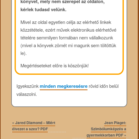
könyvet, mely nem szerepel az oldalon,
kérlek tudasd velünk.
Mivel az oldal egyetlen célja az elérhető linkek
közzététele, ezért művek elektronikus elérhetővé
tételére semmilyen formában nem vállalkozunk
(mivel a könyvek zömét mi magunk sem töltöttük
le).
Megértéseteket előre is köszönjük!
Igyekszünk
minden megkeresésre
rövid időn belül
válaszolni.
«
Jared Diamond – Miért
Jean Piaget:
élvezet a szex? PDF
Szimbólumképzés a
gyermekkorban PDF
»