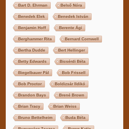
Bart D. Ehrman
Belső Nóra
Benedek Elek
Benedek István
Benjamin Hoff
Berente Ági
Berghammer Rita
Bernard Cornwell
Bertha Dudde
Bert Hellinger
Betty Edwards
Bicsérdi Béla
Biegelbauer Pál
Bob Frissell
Bob Proctor
Boldizsár Ildikó
Brandon Bays
Brené Brown
Brian Tracy
Brian Weiss
Bruno Bettelheim
Buda Béla
Bunyevácz Zsuzsa
Byron Katie