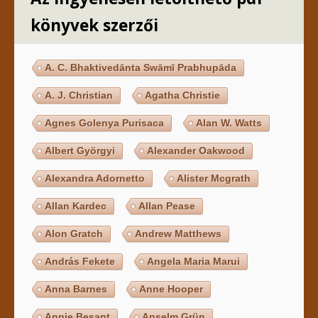
könyvek szerzői
A. C. Bhaktivedānta Swāmī Prabhupāda
A. J. Christian
Agatha Christie
Agnes Golenya Purisaca
Alan W. Watts
Albert Györgyi
Alexander Oakwood
Alexandra Adornetto
Alister Mcgrath
Allan Kardec
Allan Pease
Alon Gratch
Andrew Matthews
András Fekete
Angela Maria Marui
Anna Barnes
Anne Hooper
Annie Besant
Anselm Grün