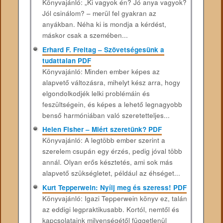
Könyvajánló: „Ki vagyok én? Jó anya vagyok?
Jól csinálom? – merül fel gyakran az
anyákban. Néha ki is mondja a kérdést,
máskor csak a szemében...
Erhard F. Freitag – Szövetségesünk a
tudattalan PDF
Könyvajánló: Minden ember képes az
alapvető változásra, mihelyt kész arra, hogy
elgondolkodjék lelki problémáin és
feszültségein, és képes a lehető legnagyobb
benső harmóniában való szeretetteljes...
Helen Fisher – Miért szeretünk? PDF
Könyvajánló: A legtöbb ember szerint a
szerelem csupán egy érzés, pedig jóval több
annál. Olyan erős késztetés, ami sok más
alapvető szükségletet, például az éhséget...
Kurt Tepperwein: Nyílj meg és szeress! PDF
Könyvajánló: Igazi Tepperwein könyv ez, talán
az eddigi legpraktikusabb. Kortól, nemtől és
kapcsolataink milyenségétől függetlenül