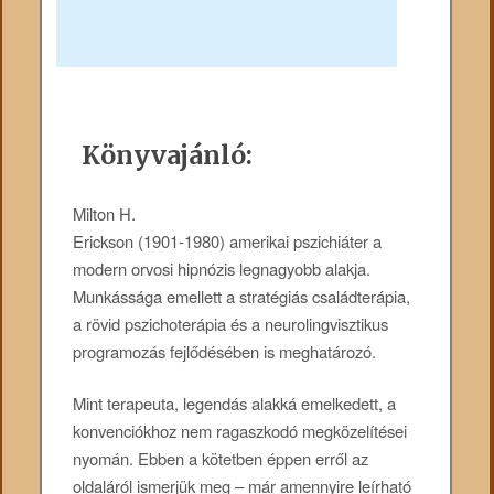
Könyvajánló:
Milton ​H.
Erickson (1901-1980) amerikai pszichiáter a
modern orvosi hipnózis legnagyobb alakja.
Munkássága emellett a stratégiás családterápia,
a rövid pszichoterápia és a neurolingvisztikus
programozás fejlődésében is meghatározó.
Mint terapeuta, legendás alakká emelkedett, a
konvenciókhoz nem ragaszkodó megközelítései
nyomán. Ebben a kötetben éppen erről az
oldaláról ismerjük meg – már amennyire leírható