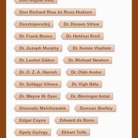
Don Richard Riso és Russ Hudson
Dosztojevszkij
Dr. Doreen Virtue
Dr. Frank Bruno
Dr. Hetényi Ernő
Dr. Jozeph Murphy
Dr. Komin Vladimir
Dr. Lenkei Gábor
Dr. Michael Newton
Dr. O. Z. A. Hanish
Dr. Oláh Andor
Dr. Szilágyi Vilmos
Dr. Vígh Béla
Dr. Wayne W. Dyer
Dr. Weninger Antal
Drunvalo Melchizedek
Duncan Shelley
Edgar Cayce
Edward de Bono
Egely György
Ekhart Tolle