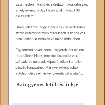
az a mesteri intuíció és előrelátó magabiztosság,
amely jellemzi a Jay Haley által itt közölt 68
esetrészletet.
Híres volt arról, hogy a páciens viselkedésének
szinte észrevehetetlen rezdüléseit is képes volt
hasznosítani a terápiás változás érdekében.
Egy farmon nevelkedett, kisgyerekként eleinte
retardáltnak hitték, emellett diszlexiás volt,
színvak, és nem volt képes érzékelni a hallott
beszéd hangszínét. Már gyerekként voltak
autohipnotikus élményei, „kreatív pillanatai”…
Az ingyenes letöltés linkje: