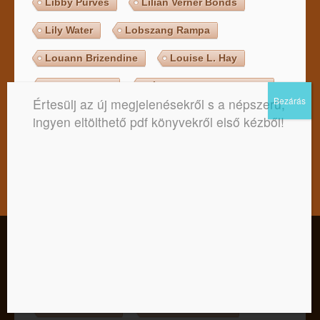
Libby Purves
Lilian Verner Bonds
Lily Water
Lobszang Rampa
Louann Brizendine
Louise L. Hay
Lynn Picknett
Láma Anagarika Govinda
Értesülj az új megjelenésekről s a népszerű,
Láma Ole Nydahl
László Ervin
ingyen eltölthető pdf könyvekről első kézből!
Lázár Ervin
Lénárt Gitta
M. Scott Peck
Malcolm Gladwell
Mantak Chia
Maria Treben
Mark Twain
Mark Victor Hansen
Kedves Látogató! Tájékoztatjuk, hogy a honlap felhasználói
élmény fokozásának érdekében sütiket alkalmazunk. A
Marshall B. Rosenberg
honlapunk használatával ön a tájékoztatásunkat tudomásul
veszi.
Martin E. P. Seligman
Martin Schuster
Elfogadom
Nem
Adatkezelési tájékoztató
Masaru Emoto
Max Allan Collins