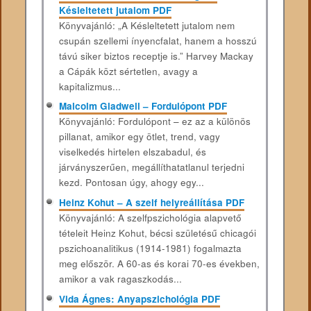
Késleltetett jutalom PDF
Könyvajánló: „A Késleltetett jutalom nem
csupán szellemi ínyencfalat, hanem a hosszú
távú siker biztos receptje is.” Harvey Mackay
a Cápák közt sértetlen, avagy a
kapitalizmus...
Malcolm Gladwell – Fordulópont PDF
Könyvajánló: Fordulópont – ez az a különös
pillanat, amikor egy ötlet, trend, vagy
viselkedés hirtelen elszabadul, és
járványszerűen, megállíthatatlanul terjedni
kezd. Pontosan úgy, ahogy egy...
Heinz Kohut – A szelf helyreállítása PDF
Könyvajánló: A ​​szelfpszichológia alapvető
tételeit Heinz Kohut, bécsi születésű chicagói
pszichoanalitikus (1914-1981) fogalmazta
meg először. A 60-as és korai 70-es években,
amikor a vak ragaszkodás...
Vida Ágnes: Anyapszichológia PDF