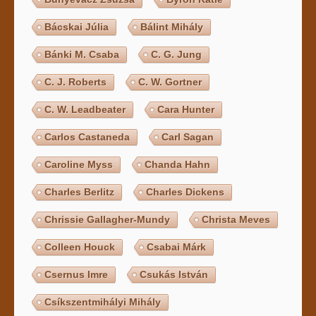
Bácskai Júlia
Bálint Mihály
Bánki M. Csaba
C. G. Jung
C. J. Roberts
C. W. Gortner
C. W. Leadbeater
Cara Hunter
Carlos Castaneda
Carl Sagan
Caroline Myss
Chanda Hahn
Charles Berlitz
Charles Dickens
Chrissie Gallagher-Mundy
Christa Meves
Colleen Houck
Csabai Márk
Csernus Imre
Csukás István
Csíkszentmihályi Mihály