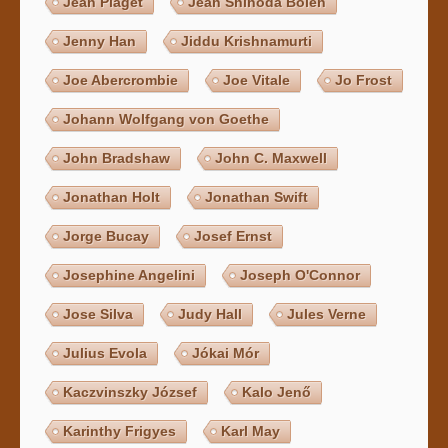
Jean Piaget
Jean Shinoda Bolen
Jenny Han
Jiddu Krishnamurti
Joe Abercrombie
Joe Vitale
Jo Frost
Johann Wolfgang von Goethe
John Bradshaw
John C. Maxwell
Jonathan Holt
Jonathan Swift
Jorge Bucay
Josef Ernst
Josephine Angelini
Joseph O'Connor
Jose Silva
Judy Hall
Jules Verne
Julius Evola
Jókai Mór
Kaczvinszky József
Kalo Jenő
Karinthy Frigyes
Karl May