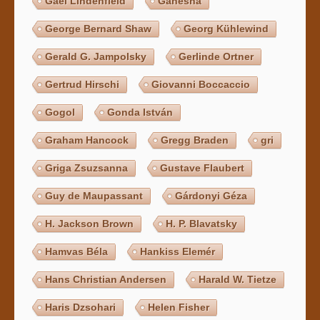
Gael Lindenfield
Ganésha
George Bernard Shaw
Georg Kühlewind
Gerald G. Jampolsky
Gerlinde Ortner
Gertrud Hirschi
Giovanni Boccaccio
Gogol
Gonda István
Graham Hancock
Gregg Braden
gri
Griga Zsuzsanna
Gustave Flaubert
Guy de Maupassant
Gárdonyi Géza
H. Jackson Brown
H. P. Blavatsky
Hamvas Béla
Hankiss Elemér
Hans Christian Andersen
Harald W. Tietze
Haris Dzsohari
Helen Fisher