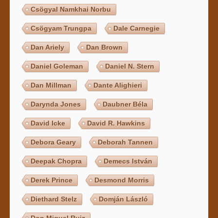
Csögyal Namkhai Norbu
Csögyam Trungpa
Dale Carnegie
Dan Ariely
Dan Brown
Daniel Goleman
Daniel N. Stern
Dan Millman
Dante Alighieri
Darynda Jones
Daubner Béla
David Icke
David R. Hawkins
Debora Geary
Deborah Tannen
Deepak Chopra
Demecs István
Derek Prince
Desmond Morris
Diethard Stelz
Domján László
Don Miguel Ruiz