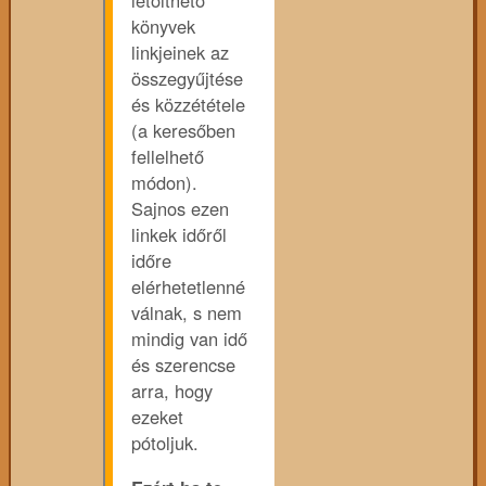
letölthető
könyvek
linkjeinek az
összegyűjtése
és közzététele
(a keresőben
fellelhető
módon).
Sajnos ezen
linkek időről
időre
elérhetetlenné
válnak, s nem
mindig van idő
és szerencse
arra, hogy
ezeket
pótoljuk.