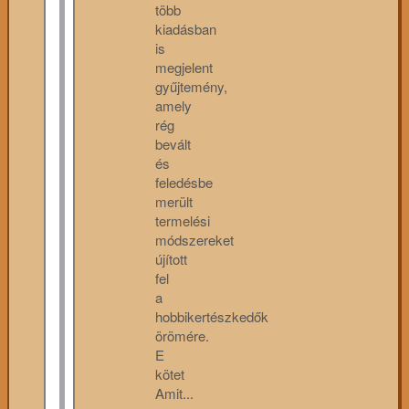
több
kiadásban
is
megjelent
gyűjtemény,
amely
rég
bevált
és
feledésbe
merült
termelési
módszereket
újított
fel
a
hobbikertészkedők
örömére.
E
kötet
Amit...