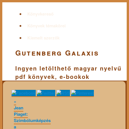
Könyvkereső
Könyvek témakörei
Kiemelt szerzők
Gutenberg Galaxis
Ingyen letölthető magyar nyelvű
pdf könyvek, e-bookok
«
Jean
Piaget:
Szimbólumképzés
a