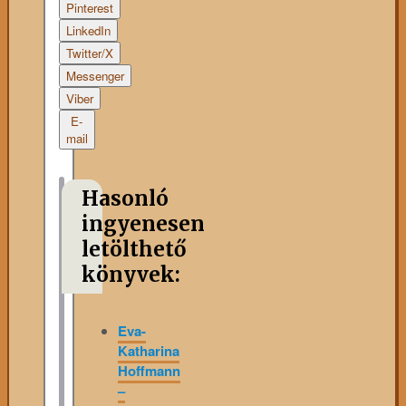
Pinterest
LinkedIn
Twitter/X
Messenger
Viber
E-
mail
Hasonló
ingyenesen
letölthető
könyvek:
Eva-
Katharina
Hoffmann
–