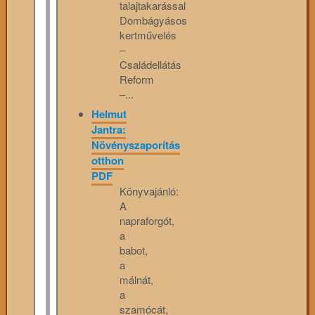
talajtakarással
Dombágyásos
kertművelés
–
Családellátás
Reform
–...
Helmut
Jantra:
Növényszaporítás
otthon
PDF
Könyvajánló:
A
napraforgót,
a
babot,
a
málnát,
a
szamócát,