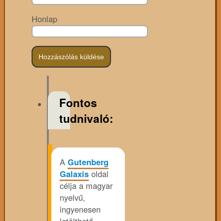
Honlap
Fontos
tudnivaló:
A
Gutenberg
Galaxis
oldal
célja a magyar
nyelvű,
ingyenesen