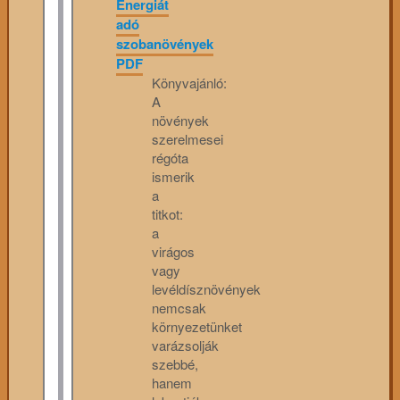
Energiát
adó
szobanövények
PDF
Könyvajánló:
A
növények
szerelmesei
régóta
ismerik
a
titkot:
a
virágos
vagy
levéldísznövények
nemcsak
környezetünket
varázsolják
szebbé,
hanem