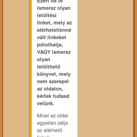
Ezért ha te
ismersz olyan
letöltési
linket, mely az
elérhetetlenné
vált linkeket
pótolhatja,
VAGY ismersz
olyan
letölthető
könyvet, mely
nem szerepel
az oldalon,
kérlek tudasd
velünk.
Mivel az oldal
egyetlen célja
az elérhető