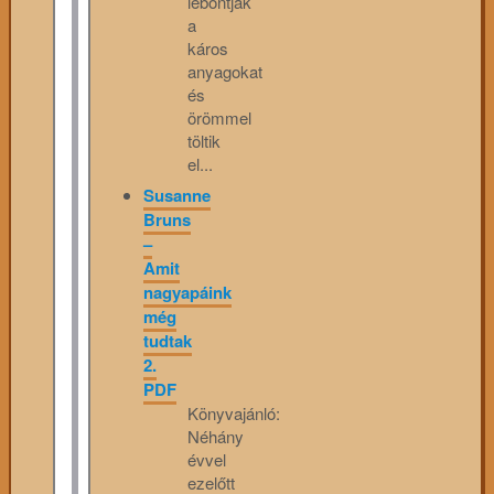
lebontják
a
káros
anyagokat
és
örömmel
töltik
el...
Susanne
Bruns
–
Amit
nagyapáink
még
tudtak
2.
PDF
Könyvajánló:
Néhány
évvel
ezelőtt