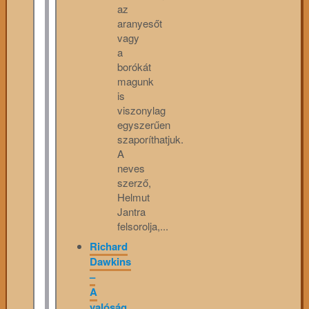
az
aranyesőt
vagy
a
borókát
magunk
is
viszonylag
egyszerűen
szaporíthatjuk.
A
neves
szerző,
Helmut
Jantra
felsorolja,...
Richard
Dawkins
–
A
valóság