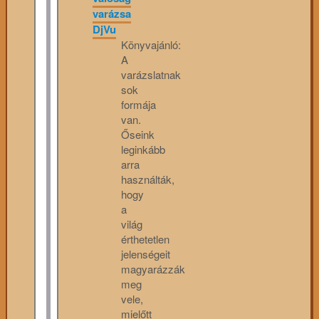
varázsa
DjVu
Könyvajánló:
A
varázslatnak
sok
formája
van.
Őseink
leginkább
arra
használták,
hogy
a
világ
érthetetlen
jelenségeit
magyarázzák
meg
vele,
mielőtt