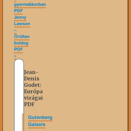
gyermekkorban
PDF
Jenny
Lawson
–
Őrülten
boldog
PDF
»
Jean-
Denis
Godet:
Európa
virágai
PDF
Gutenberg
Galaxis
»