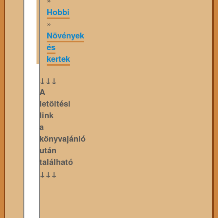
Hobbi
»
Növények
és
kertek
↓↓↓
A
letöltési
link
a
könyvajánló
után
található
↓↓↓