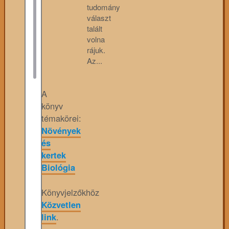
tudomány
választ
talált
volna
rájuk.
Az...
A
könyv
témakörei:
Növények
és
kertek
Biológia
Könyvjelzőkhöz
Közvetlen
link
.