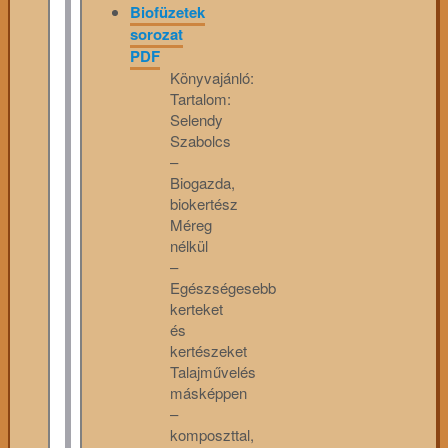
Biofüzetek
sorozat
PDF
Könyvajánló:
Tartalom:
Selendy
Szabolcs
–
Biogazda,
biokertész
Méreg
nélkül
–
Egészségesebb
kerteket
és
kertészeket
Talajművelés
másképpen
–
komposzttal,