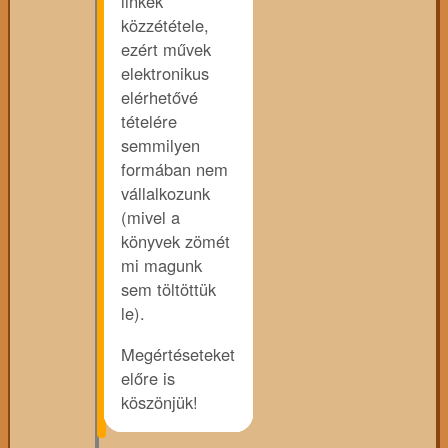
linkek
közzététele,
ezért művek
elektronikus
elérhetővé
tételére
semmilyen
formában nem
vállalkozunk
(mivel a
könyvek zömét
mi magunk
sem töltöttük
le).
Megértéseteket
előre is
köszönjük!