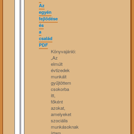
Az
egyén
fejlődése
és
a
család
PDF
Könyvajánló:
„Az
elmúlt
évtizedek
munkáit
gyűjtöttem
csokorba
itt,
főként
azokat,
amelyeket
szociális
munkásoknak
írtam.