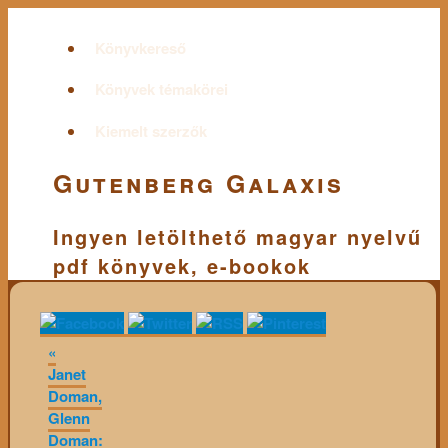
Könyvkereső
Könyvek témakörei
Kiemelt szerzők
Gutenberg Galaxis
Ingyen letölthető magyar nyelvű
pdf könyvek, e-bookok
«
Janet
Doman,
Glenn
Doman: