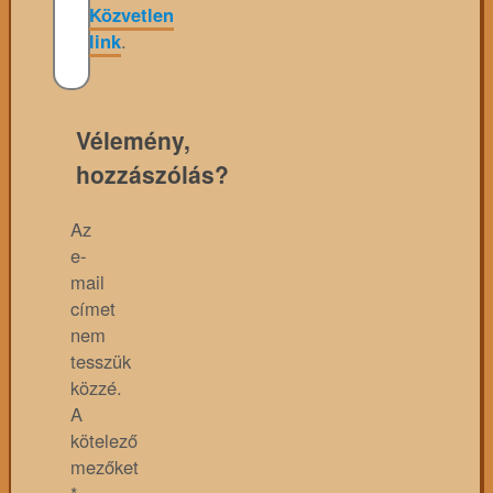
Közvetlen
link
.
Vélemény,
hozzászólás?
Az
e-
mail
címet
nem
tesszük
közzé.
A
kötelező
mezőket