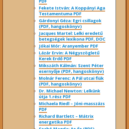
PDF
Fekete István: A Koppányi Aga
Testamentuma PDF
Gárdonyi Géza: Egri csillagok
(PDF, hangoskönyv)
Jacques Martel: Lelki eredetű
betegségek lexikona PDF, DOC
Jókai Mór: Aranyember PDF
Lázár Ervin: A Négyszögletű
Kerek Erdő PDF
Mikszáth Kálmán: Szent Péter
esernyője (PDF, hangoskönyv)
Molnár Ferenc: A Pál utcai fiúk
(PDF, hangoskönyv)
Dr. Michael Newton: Lelkünk
útja 1.rész PDF
Michaela Riedl – Jóni-masszázs
PDF
Richard Bartlett – Mátrix
energetika PDF
Szabó Magda: Az őz (PDF)