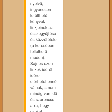
nyelvű,
ingyenesen
letölthető
könyvek
linkjeinek az
összegyűjtése
és közzététele
(a keresőben
fellelhető
módon).
Sajnos ezen
linkek időről
időre
elérhetetlenné
válnak, s nem
mindig van idő
és szerencse
arra, hogy
ezeket