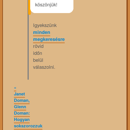
köszönjük!
Igyekszünk
minden
megkeresésre
rövid
időn
belül
válaszolni.
«
Janet
Doman,
Glenn
Doman:
Hogyan
sokszorozzuk