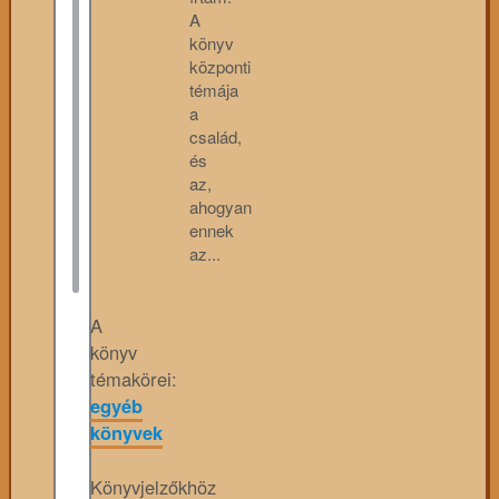
A
könyv
központi
témája
a
család,
és
az,
ahogyan
ennek
az...
A
könyv
témakörei:
egyéb
könyvek
Könyvjelzőkhöz