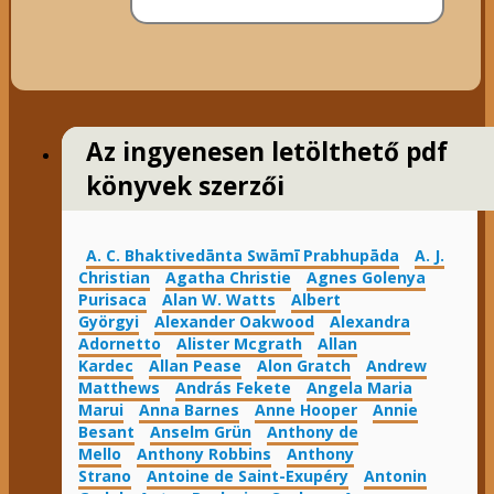
Az ingyenesen letölthető pdf
könyvek szerzői
A. C. Bhaktivedānta Swāmī Prabhupāda
A. J.
Christian
Agatha Christie
Agnes Golenya
Purisaca
Alan W. Watts
Albert
Györgyi
Alexander Oakwood
Alexandra
Adornetto
Alister Mcgrath
Allan
Kardec
Allan Pease
Alon Gratch
Andrew
Matthews
András Fekete
Angela Maria
Marui
Anna Barnes
Anne Hooper
Annie
Besant
Anselm Grün
Anthony de
Mello
Anthony Robbins
Anthony
Strano
Antoine de Saint-Exupéry
Antonin