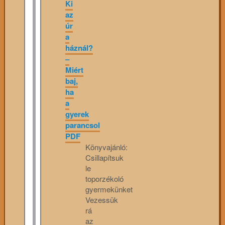
Ki
az
úr
a
háznál?
–
Miért
baj,
ha
a
gyerek
parancsol
PDF
Könyvajánló:
Csillapítsuk
le
toporzékoló
gyermekünket
Vezessük
rá
az