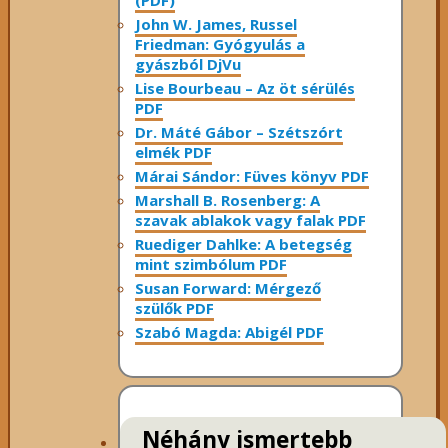
John W. James, Russel
Friedman: Gyógyulás a
gyászból DjVu
Lise Bourbeau – Az öt sérülés
PDF
Dr. Máté Gábor – Szétszórt
elmék PDF
Márai Sándor: Füves könyv PDF
Marshall B. Rosenberg: A
szavak ablakok vagy falak PDF
Ruediger Dahlke: A betegség
mint szimbólum PDF
Susan Forward: Mérgező
szülők PDF
Szabó Magda: Abigél PDF
Néhány ismertebb