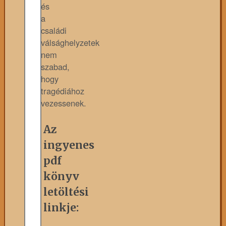
és
a
családi
válsághelyzetek
nem
szabad,
hogy
tragédiához
vezessenek.
Az
ingyenes
pdf
könyv
letöltési
linkje: