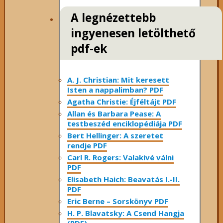
A legnézettebb
ingyenesen letölthető
pdf-ek
A. J. Christian: Mit keresett
Isten a nappalimban? PDF
Agatha Christie: Éjféltájt PDF
Allan és Barbara Pease: A
testbeszéd enciklopédiája PDF
Bert Hellinger: A ​szeretet
rendje PDF
Carl R. Rogers: Valakivé válni
PDF
Elisabeth Haich: Beavatás I.-II.
PDF
Eric Berne – Sorskönyv PDF
H. P. Blavatsky: A Csend Hangja
(PDF)