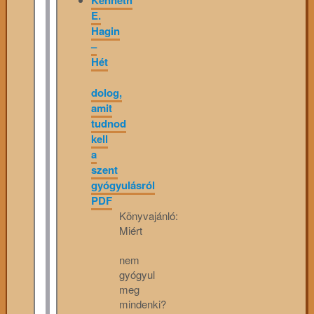
E.
Hagin
–
Hét
dolog,
amit
tudnod
kell
a
szent
gyógyulásról
PDF
Könyvajánló:
Miért
nem
gyógyul
meg
mindenki?