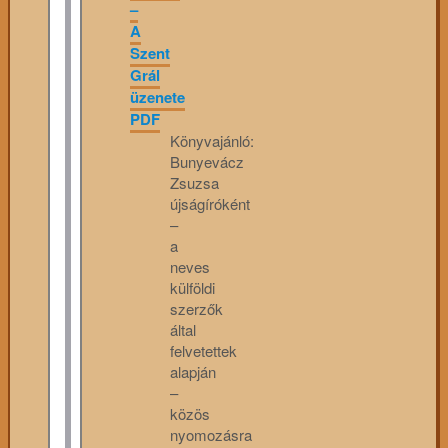
–
A
Szent
Grál
üzenete
PDF
Könyvajánló:
Bunyevácz
Zsuzsa
újságíróként
–
a
neves
külföldi
szerzők
által
felvetettek
alapján
–
közös
nyomozásra