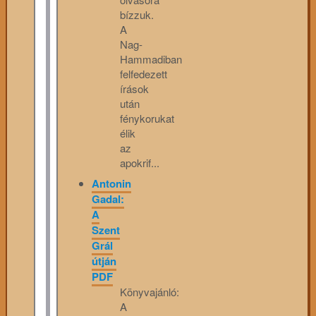
bízzuk.
A
Nag-
Hammadiban
felfedezett
írások
után
fénykorukat
élik
az
apokrif...
Antonin
Gadal:
A
Szent
Grál
útján
PDF
Könyvajánló:
A