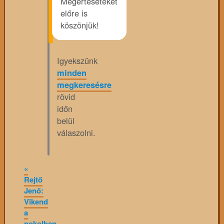
Megértéseteket
előre is
köszönjük!
Igyekszünk
minden
megkeresésre
rövid
időn
belül
válaszolni.
«
Rejtő
Jenő:
Vikend
a
pokolban