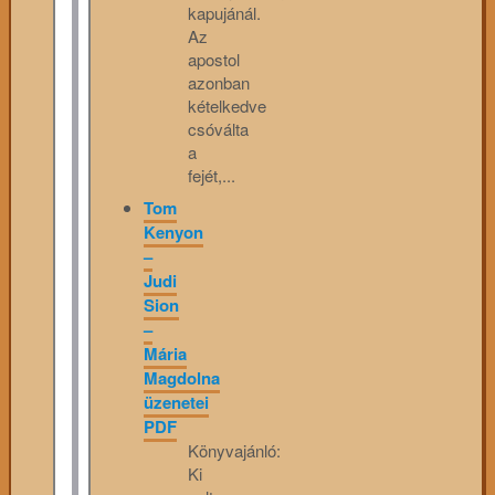
kapujánál.
Az
apostol
azonban
kételkedve
csóválta
a
fejét,...
Tom
Kenyon
–
Judi
Sion
–
Mária
Magdolna
üzenetei
PDF
Könyvajánló:
Ki