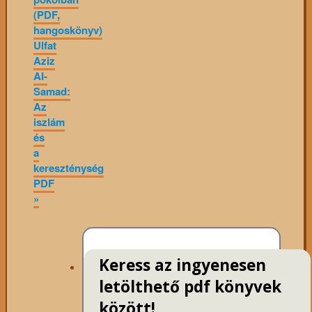
(PDF,
hangoskönyv)
Ulfat
Aziz
Al-
Samad:
Az
iszlám
és
a
kereszténység
PDF
»
Keress az ingyenesen
letölthető pdf könyvek
között!