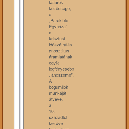
katárok
közössége,
a
„Parakléta
Egyháza”
a
krisztusi
időszámítás
gnosztikus
áramlatának
egyik
legfényesebb
„láncszeme”.
A
bogumilok
munkáját
átvéve,
a
10.
századtól
kezdve