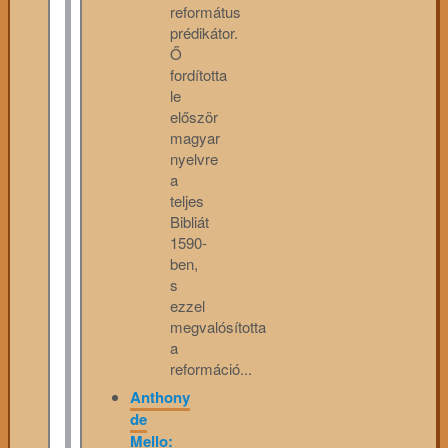
református
prédikátor.
Ő
fordította
le
először
magyar
nyelvre
a
teljes
Bibliát
1590-
ben,
s
ezzel
megvalósította
a
reformáció...
Anthony
de
Mello: