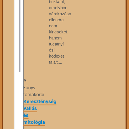
bukkant,
amelyben
várakozása
ellenére
nem
kincseket,
hanem
tucatnyi
ősi
kódexet
talált....
A
könyv
témakörei:
Kereszténység
Vallás
és
mitológia