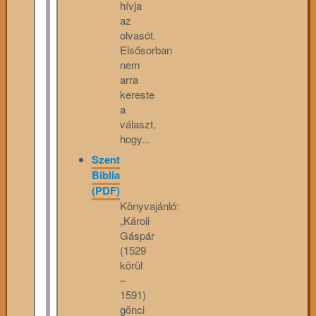
hívja
az
olvasót.
Elsősorban
nem
arra
kereste
a
választ,
hogy...
Szent
Biblia
(PDF)
Könyvajánló:
„Károli
Gáspár
(1529
körül
–
1591)
gönci