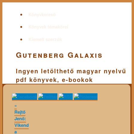
Könyvkereső
Könyvek témakörei
Kiemelt szerzők
Gutenberg Galaxis
Ingyen letölthető magyar nyelvű
pdf könyvek, e-bookok
«
Rejtő
Jenő:
Vikend
a