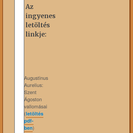
Az
ingyenes
letöltés
linkje:
Augustinus
Aurelius:
Szent
Ágoston
vallomásai
(
letöltés
pdf-
ben
)