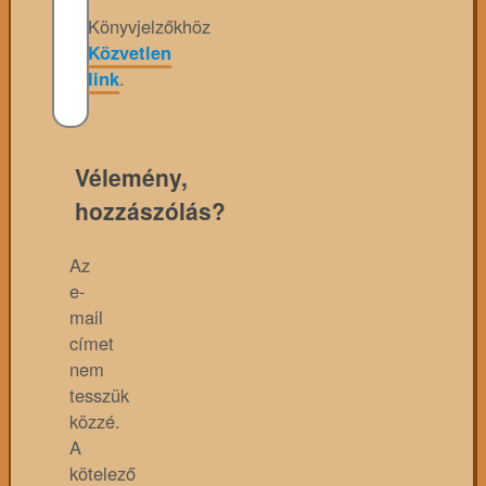
Könyvjelzőkhöz
Közvetlen
link
.
Vélemény,
hozzászólás?
Az
e-
mail
címet
nem
tesszük
közzé.
A
kötelező