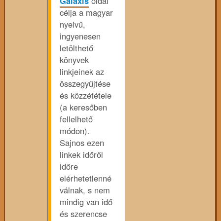
Galaxis
oldal
célja a magyar
nyelvű,
ingyenesen
letölthető
könyvek
linkjeinek az
összegyűjtése
és közzététele
(a keresőben
fellelhető
módon).
Sajnos ezen
linkek időről
időre
elérhetetlenné
válnak, s nem
mindig van idő
és szerencse