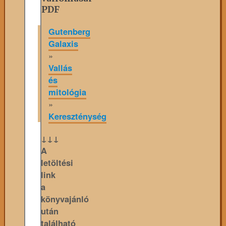
PDF
Gutenberg
Galaxis
»
Vallás
és
mitológia
»
Kereszténység
↓↓↓
A
letöltési
link
a
könyvajánló
után
található