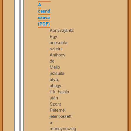
A
csend
szava
(PDF)
Könyvajánló:
Egy
anekdota
szerint
Anthony
de
Mello
jezsuita
atya,
ahogy
illik, halála
után
Szent
Péternél
jelentkezett
a
mennyország