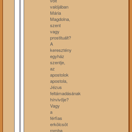
volt
valójában
Mária
Magdolna,
szent
vagy
prostituált?
A
keresztény
egyház
szentje,
az
apostolok
apostola,
Jézus
feltámadásának
hírvivője?
Vagy
a
férfias
erkölcsöt
romba