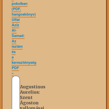
pokolban
(PDF,
hangoskönyv)
Ulfat
Aziz
Al-
Samad:
Az
iszlám
és
a
kereszténység
PDF
»
Augustinus
Aurelius:
Szent
Ágoston
vallomásai