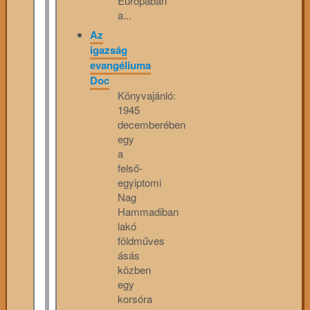
Európában
a...
Az
igazság
evangéliuma
Doc
Könyvajánló:
1945
decemberében
egy
a
felső-
egyiptomi
Nag
Hammadiban
lakó
földműves
ásás
közben
egy
korsóra