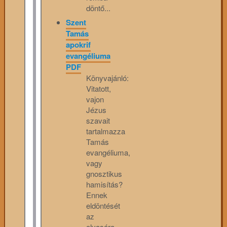
döntő...
Szent
Tamás
apokrif
evangéliuma
PDF
Könyvajánló:
Vitatott,
vajon
Jézus
szavait
tartalmazza
Tamás
evangéliuma,
vagy
gnosztikus
hamisítás?
Ennek
eldöntését
az
olvasóra