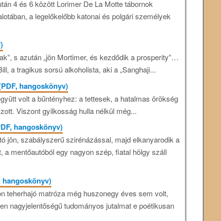
után 4 és 6 között Lorimer De La Motte tábornok
lotában, a legelőkelőbb katonai és polgári személyek
)
ak”, s azután „jön Mortimer, és kezdődik a prosperity”…
, a tragikus sorsú alkoholista, aki a „Sanghaji...
g (PDF, hangoskönyv)
ütt volt a bűntényhez: a tettesek, a hatalmas örökség
zott. Viszont gyilkosság hulla nélkül még...
PDF, hangoskönyv)
tó jön, szabályszerű szirénázással, majd elkanyarodik a
tt, a mentőautóból egy nagyon szép, fiatal hölgy száll
F, hangoskönyv)
on teherhajó matróza még huszonegy éves sem volt,
 Ilyen nagyjelentőségű tudományos jutalmat e poétikusan