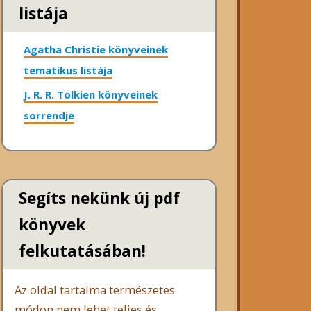
listája
Agatha Christie könyveinek
tematikus listája
J. R. R. Tolkien könyveinek
sorrendje
Segíts nekünk új pdf
könyvek
felkutatásában!
Az oldal tartalma természetes
módon nem lehet teljes és