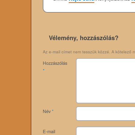
Vélemény, hozzászólás?
Az e-mail címet nem tesszük közzé.
A kötelező 
Hozzászólás
*
Név
*
E-mail