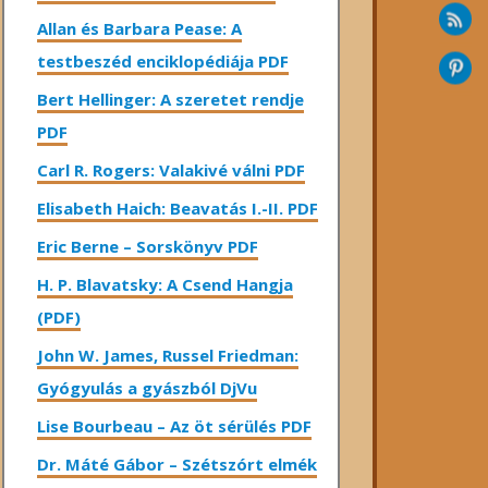
Allan és Barbara Pease: A
testbeszéd enciklopédiája PDF
Bert Hellinger: A ​szeretet rendje
PDF
Carl R. Rogers: Valakivé válni PDF
Elisabeth Haich: Beavatás I.-II. PDF
Eric Berne – Sorskönyv PDF
H. P. Blavatsky: A Csend Hangja
(PDF)
John W. James, Russel Friedman:
Gyógyulás a gyászból DjVu
Lise Bourbeau – Az öt sérülés PDF
Dr. Máté Gábor – Szétszórt elmék