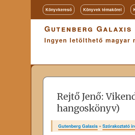
Könyvkereső
Könyvek témakörei
Gutenberg Galaxis
Ingyen letölthető magyar 
Rejtő Jenő: Viken
hangoskönyv)
Gutenberg Galaxis
»
Szórakoztató i