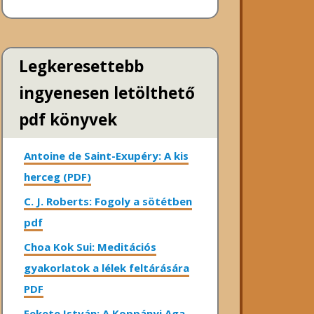
Legkeresettebb
ingyenesen letölthető
pdf könyvek
Antoine de Saint-Exupéry: A kis
herceg (PDF)
C. J. Roberts: Fogoly a sötétben
pdf
Choa Kok Sui: Meditációs
gyakorlatok a lélek feltárására
PDF
Fekete István: A Koppányi Aga