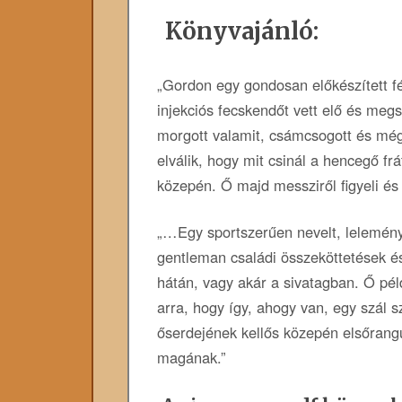
Könyvajánló:
„Gordon egy gondosan előkészített fé
injekciós fecskendőt vett elő és megs
morgott valamit, csámcsogott és mé
elválik, hogy mit csinál a hencegő frá
közepén. Ő majd messziről figyeli és
„…Egy sportszerűen nevelt, lelemény
gentleman családi összeköttetések és 
hátán, vagy akár a sivatagban. Ő pél
arra, hogy így, ahogy van, egy szál
őserdejének kellős közepén elsőrangú
magának.”