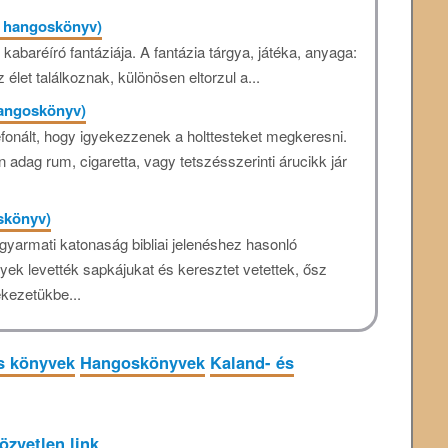
, hangoskönyv)
abaréíró fantáziája. A fantázia tárgya, játéka, anyaga:
élet találkoznak, különösen eltorzul a...
 hangoskönyv)
efonált, hogy igyekezzenek a holttesteket megkeresni.
n adag rum, cigaretta, vagy tetszésszerinti árucikk jár
oskönyv)
gyarmati katonaság bibliai jelenéshez hasonló
nyek levették sapkájukat és keresztet vetettek, ősz
kezetükbe...
s könyvek
Hangoskönyvek
Kaland- és
özvetlen link
.