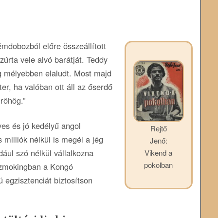
mdobozból előre összeállított
zúrta vele alvó barátját. Teddy
g mélyebben elaludt. Most majd
ter, ha valóban ott áll az őserdő
 röhög.”
es és jó kedélyű angol
Rejtő
milliók nélkül is megél a jég
Jenő:
dául szó nélkül vállalkozna
Vikend a
pokolban
 szmokingban a Kongó
 egzisztenciát biztosítson