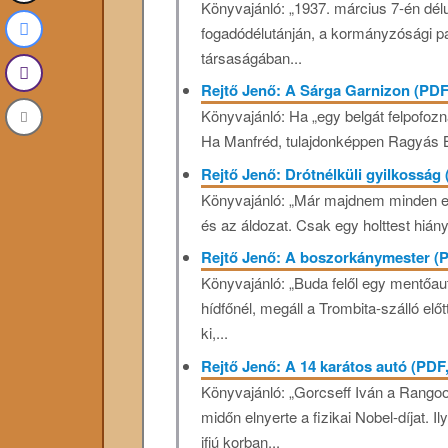
Könyvajánló: „1937. március 7-én dél
fogadódélutánján, a kormányzósági pa
társaságában...
Rejtő Jenő: A Sárga Garnizon (PDF
Könyvajánló: Ha „egy belgát felpofozn
Ha Manfréd, tulajdonképpen Ragyás Bill
Rejtő Jenő: Drótnélküli gyilkossá
Könyvajánló: „Már majdnem minden egy
és az áldozat. Csak egy holttest hiány
Rejtő Jenő: A boszorkánymester (
Könyvajánló: „Buda felől egy mentőau
hídfőnél, megáll a Trombita-szálló elő
ki,...
Rejtő Jenő: A 14 karátos autó (PD
Könyvajánló: „Gorcseff Iván a Rango
midőn elnyerte a fizikai Nobel-díjat.
ifjú korban...