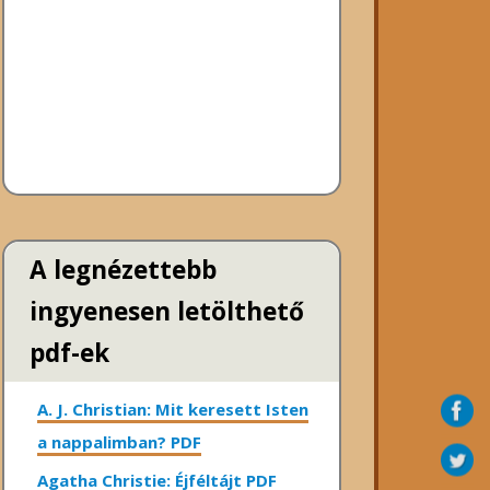
A legnézettebb
ingyenesen letölthető
pdf-ek
A. J. Christian: Mit keresett Isten
a nappalimban? PDF
Agatha Christie: Éjféltájt PDF