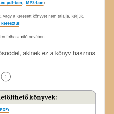
ltés pdf-ben
,
MP3-ban
)
 vagy a keresett könyvet nem találja, kérjük,
 keresztül
!
den felhasználó nevében.
söddel, akinek ez a könyv hasznos
letölthető könyvek:
(PDF)