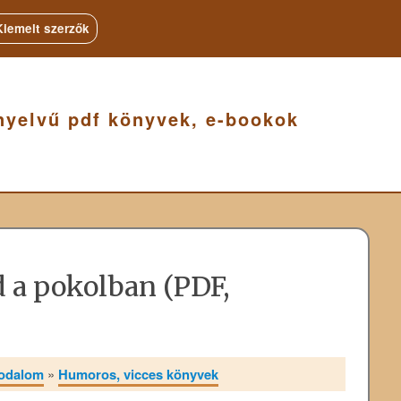
Kiemelt szerzők
nyelvű pdf könyvek, e-bookok
d a pokolban (PDF,
rodalom
»
Humoros, vicces könyvek