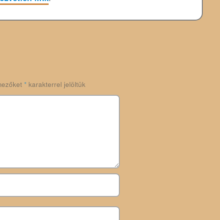
mezőket
*
karakterrel jelöltük