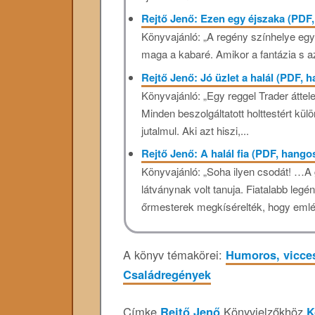
Rejtő Jenő: Ezen egy éjszaka (PDF
Könyvajánló: „A regény színhelye egy k
maga a kabaré. Amikor a fantázia s az 
Rejtő Jenő: Jó üzlet a halál (PDF,
Könyvajánló: „Egy reggel Trader áttel
Minden beszolgáltatott holttestért külö
jutalmul. Aki azt hiszi,...
Rejtő Jenő: A halál fia (PDF, hang
Könyvajánló: „Soha ilyen csodát! …A 
látványnak volt tanuja. Fiatalabb legé
őrmesterek megkísérelték, hogy emlé
A könyv témakörei:
Humoros, vicce
Családregények
Címke
Rejtő Jenő
.
Könyvjelzőkhöz
K