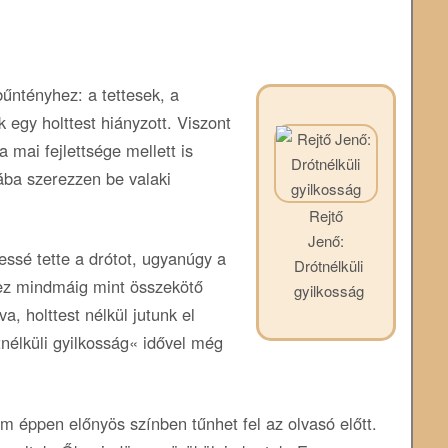
űntényhez: a tettesek, a
 egy holttest hiányzott. Viszont
 mai fejlettsége mellett is
ába szerezzen be valaki
Rejtő
Jenő:
essé tette a drótot, ugyanúgy a
Drótnélküli
yhez mindmáig mint összekötő
gyilkosság
a, holttest nélkül jutunk el
nélküli gyilkosság« idővel még
m éppen előnyös színben tűnhet fel az olvasó előtt.