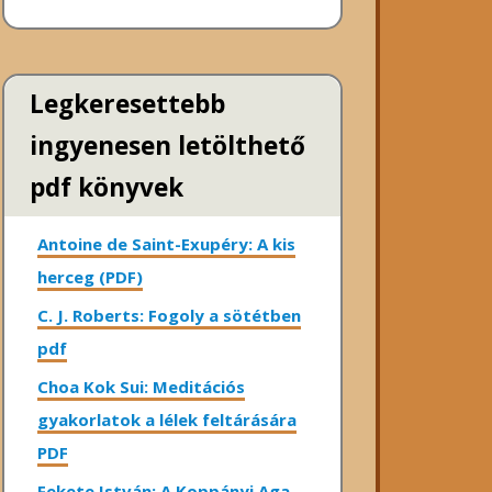
Legkeresettebb
ingyenesen letölthető
pdf könyvek
Antoine de Saint-Exupéry: A kis
herceg (PDF)
C. J. Roberts: Fogoly a sötétben
pdf
Choa Kok Sui: Meditációs
gyakorlatok a lélek feltárására
PDF
Fekete István: A Koppányi Aga