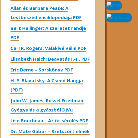
Allan és Barbara Pease: A
testbeszéd enciklopédiája PDF
Bert Hellinger: A ​szeretet rendje
PDF
Carl R. Rogers: Valakivé válni PDF
Elisabeth Haich: Beavatás I.-II. PDF
Eric Berne – Sorskönyv PDF
H. P. Blavatsky: A Csend Hangja
(PDF)
John W. James, Russel Friedman:
Gyógyulás a gyászból DjVu
Lise Bourbeau – Az öt sérülés PDF
Dr. Máté Gábor – Szétszórt elmék