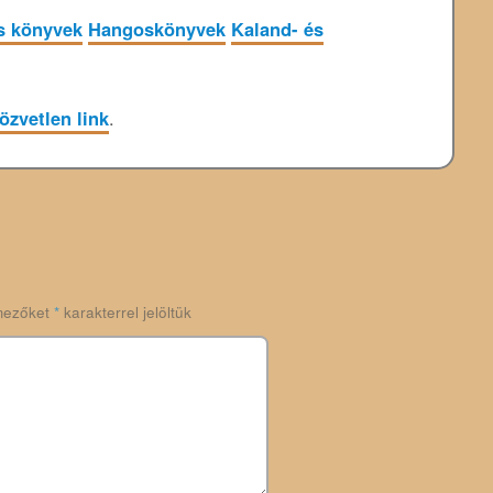
s könyvek
Hangoskönyvek
Kaland- és
özvetlen link
.
mezőket
*
karakterrel jelöltük