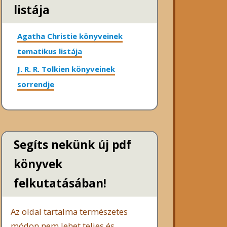
listája
Agatha Christie könyveinek
tematikus listája
J. R. R. Tolkien könyveinek
sorrendje
Segíts nekünk új pdf
könyvek
felkutatásában!
Az oldal tartalma természetes
módon nem lehet teljes és