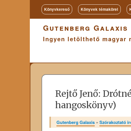
Könyvkereső
Könyvek témakörei
Gutenberg Galaxis
Ingyen letölthető magyar 
Rejtő Jenő: Drótn
hangoskönyv)
Gutenberg Galaxis
»
Szórakoztató i