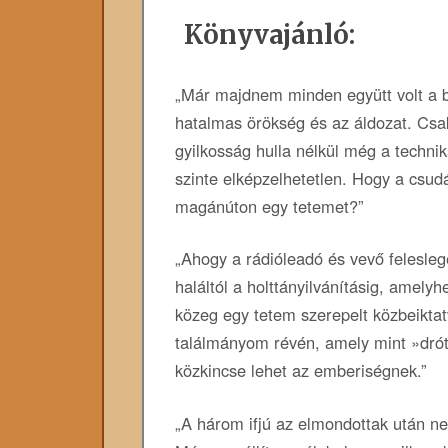
Könyvajánló:
„Már majdnem minden együtt volt a b
hatalmas örökség és az áldozat. Csak
gyilkosság hulla nélkül még a technika
szinte elképzelhetetlen. Hogy a csud
magánúton egy tetemet?”
„Ahogy a rádióleadó és vevő felesleg
haláltól a holttányilvánításig, amel
közeg egy tetem szerepelt közbeiktatv
találmányom révén, amely mint »drót
közkincse lehet az emberiségnek.”
„A három ifjú az elmondottak után ne