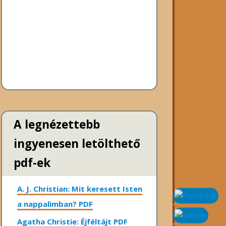
A legnézettebb
ingyenesen letölthető
pdf-ek
A. J. Christian: Mit keresett Isten
a nappalimban? PDF
Agatha Christie: Éjféltájt PDF