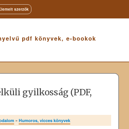
Kiemelt szerzők
nyelvű pdf könyvek, e-bookok
élküli gyilkosság (PDF,
rodalom
»
Humoros, vicces könyvek