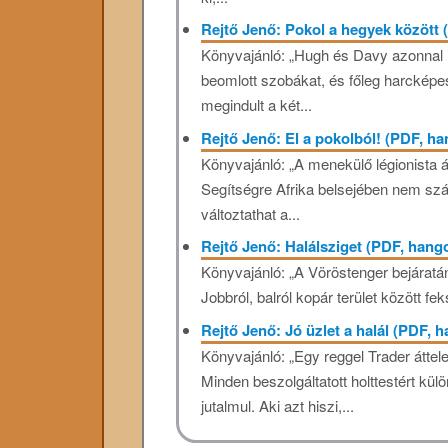
Rejtő Jenő: Pokol a hegyek között
Könyvajánló: „Hugh és Davy azonnal h
beomlott szobákat, és főleg harckép
megindult a két...
Rejtő Jenő: El a pokolból! (PDF, h
Könyvajánló: „A menekülő légionista á
Segítségre Afrika belsejében nem szá
változtathat a...
Rejtő Jenő: Halálsziget (PDF, han
Könyvajánló: „A Vöröstenger bejáratán
Jobbról, balról kopár terület között fe
Rejtő Jenő: Jó üzlet a halál (PDF,
Könyvajánló: „Egy reggel Trader áttel
Minden beszolgáltatott holttestért külö
jutalmul. Aki azt hiszi,...