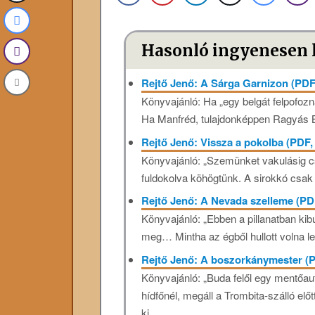
Hasonló ingyenesen 
Rejtő Jenő: A Sárga Garnizon (PDF
Könyvajánló: Ha „egy belgát felpofozn
Ha Manfréd, tulajdonképpen Ragyás Bill
Rejtő Jenő: Vissza a pokolba (PDF
Könyvajánló: „Szemünket vakulásig csíp
fuldokolva köhögtünk. A sirokkó csak 
Rejtő Jenő: A Nevada szelleme (P
Könyvajánló: „Ebben a pillanatban kibú
meg… Mintha az égből hullott volna le
Rejtő Jenő: A boszorkánymester (
Könyvajánló: „Buda felől egy mentőau
hídfőnél, megáll a Trombita-szálló elő
ki,...