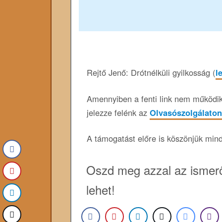
Rejtő Jenő: Drótnélküli gyilkosság (
l
Amennyiben a fenti link nem működik,
jelezze felénk az
Olvasószolgálaton
A támogatást előre is köszönjük min
Oszd meg azzal az ismerő
lehet!