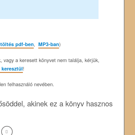
etöltés pdf-ben
,
MP3-ban
)
 vagy a keresett könyvet nem találja, kérjük,
 keresztül
!
den felhasználó nevében.
söddel, akinek ez a könyv hasznos