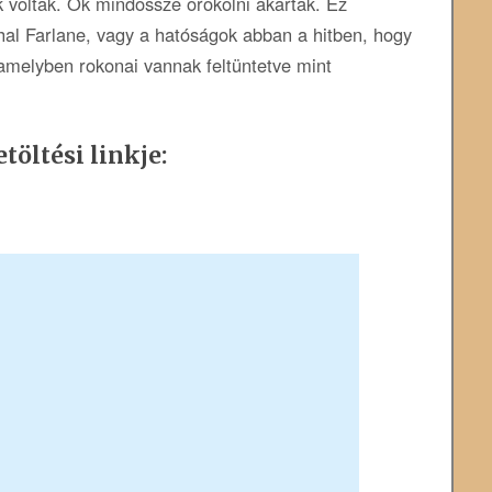
 voltak. Ők mindössze örökölni akartak. Ez
al Farlane, vagy a hatóságok abban a hitben, hogy
 amelyben rokonai vannak feltüntetve mint
töltési linkje: