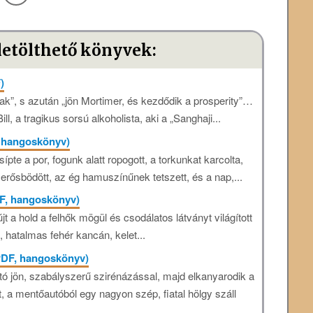
letölthető könyvek:
)
ak”, s azután „jön Mortimer, és kezdődik a prosperity”…
, a tragikus sorsú alkoholista, aki a „Sanghaji...
, hangoskönyv)
te a por, fogunk alatt ropogott, a torkunkat karcolta,
erősbödött, az ég hamuszínűnek tetszett, és a nap,...
DF, hangoskönyv)
jt a hold a felhők mögül és csodálatos látványt világított
, hatalmas fehér kancán, kelet...
PDF, hangoskönyv)
tó jön, szabályszerű szirénázással, majd elkanyarodik a
tt, a mentőautóból egy nagyon szép, fiatal hölgy száll