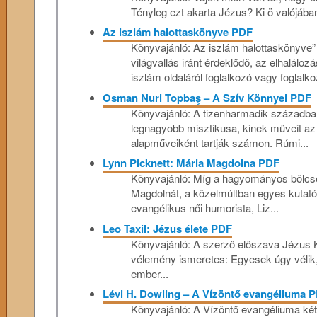
Tényleg ezt akarta Jézus? Ki ö valójában
Az iszlám halottaskönyve PDF
Könyvajánló: Az iszlám halottaskönyve”
világvallás iránt érdeklődő, az elhalálo
iszlám oldaláról foglalkozó vagy foglalko
Osman Nuri Topbaş – A Szív Könnyei PDF
Könyvajánló: A tizenharmadik században
legnagyobb misztikusa, kinek műveit az
alapműveiként tartják számon. Rúmi...
Lynn Picknett: Mária Magdolna PDF
Könyvajánló: Míg a hagyományos bölcsele
Magdolnát, a közelmúltban egyes kutató
evangélikus női humorista, Liz...
Leo Taxil: Jézus élete PDF
Könyvajánló: A szerző előszava Jézus K
vélemény ismeretes: Egyesek úgy vélik, ho
ember...
Lévi H. Dowling – A Vízöntő evangéliuma 
Könyvajánló: A Vízöntő evangéliuma két