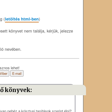
g (
letöltés html-ben
)
ett könyvet nem találja, kérjük, jelezze
áló nevében.
sznos lehet!
Viber
E-mail
tő könyvek:
yan nehéz a krisztusi tanítások szerint élni?