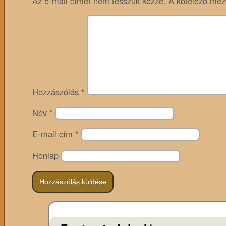
Az e-mail címet nem tesszük közzé.
A kötelező me
Hozzászólás
*
Név
*
E-mail cím
*
Honlap