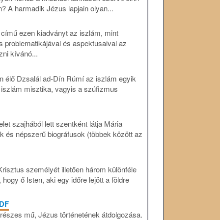
? A harmadik Jézus lapjain olyan...
 című ezen kiadványt az iszlám, mint
zás problematikájával és aspektusaival az
zni kívánó...
 élő Dzsalál ad-Dín Rúmí az iszlám egyik
 iszlám misztika, vagyis a szúfizmus
t szajhából lett szentként látja Mária
k és népszerű biográfusok (többek között az
risztus személyét illetően három különféle
gy ő Isten, aki egy időre lejött a földre
PDF
részes mű, Jézus történetének átdolgozása.