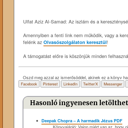
Ulfat Aziz Al-Samad: Az iszlám és a kereszténysé
Amennyiben a fenti link nem működik, vagy a keres
felénk az
Olvasószolgálaton keresztül
!
A támogatást előre is köszönjük minden felhaszn
Oszd meg azzal az ismerősöddel, akinek ez a könyv ha
Facebook
Pinterest
LinkedIn
Twitter/X
Messenger
Hasonló ingyenesen letölthe
Deepak Chopra – A harmadik Jézus PDF
Könyvajánló: Vajon miért van az, hogy ol