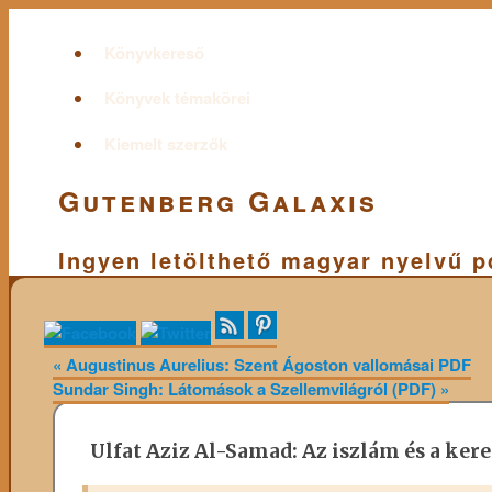
Könyvkereső
Könyvek témakörei
Kiemelt szerzők
Gutenberg Galaxis
Ingyen letölthető magyar nyelvű 
«
Augustinus Aurelius: Szent Ágoston vallomásai PDF
Sundar Singh: Látomások a Szellemvilágról (PDF)
»
Ulfat Aziz Al-Samad: Az iszlám és a ker