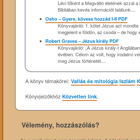
Lévi főként a Megváltó életének azzal a 
Bibliában kevés információt találunk....
Osho – Gyere, kövess hozzád I-II PDF
Könyvajánló: 1. kötet Jézus azt mondta: 
megjelent e földön, az csoda – de hogy e 
Robert Graves – Jézus király PDF
Könyvajánló: „A Jézus király-t Angliában
évében. Célom az volt, hogy irodalmi vet
meg Jézus történetét....
A könyv témakörei:
Vallás és mitológia
Iszlám
K
Könyvjelzőkhöz
Közvetlen link
.
Vélemény, hozzászólás?