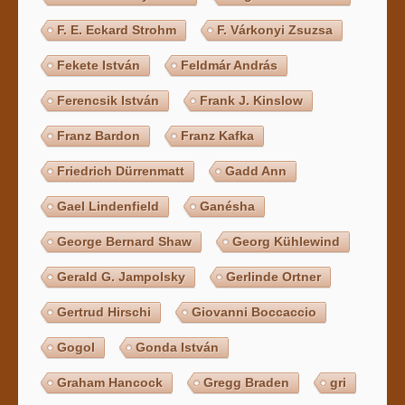
F. E. Eckard Strohm
F. Várkonyi Zsuzsa
Fekete István
Feldmár András
Ferencsik István
Frank J. Kinslow
Franz Bardon
Franz Kafka
Friedrich Dürrenmatt
Gadd Ann
Gael Lindenfield
Ganésha
George Bernard Shaw
Georg Kühlewind
Gerald G. Jampolsky
Gerlinde Ortner
Gertrud Hirschi
Giovanni Boccaccio
Gogol
Gonda István
Graham Hancock
Gregg Braden
gri