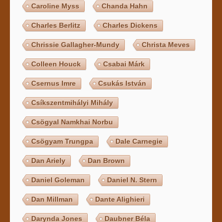
Caroline Myss
Chanda Hahn
Charles Berlitz
Charles Dickens
Chrissie Gallagher-Mundy
Christa Meves
Colleen Houck
Csabai Márk
Csernus Imre
Csukás István
Csíkszentmihályi Mihály
Csögyal Namkhai Norbu
Csögyam Trungpa
Dale Carnegie
Dan Ariely
Dan Brown
Daniel Goleman
Daniel N. Stern
Dan Millman
Dante Alighieri
Darynda Jones
Daubner Béla