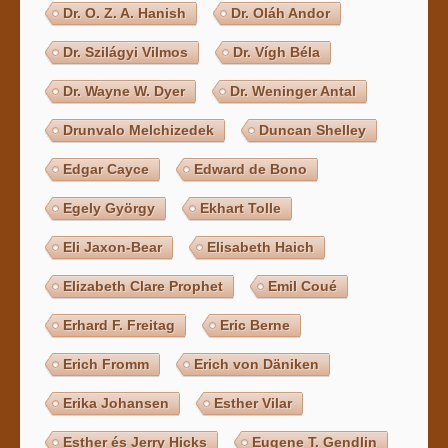
Dr. O. Z. A. Hanish
Dr. Oláh Andor
Dr. Szilágyi Vilmos
Dr. Vígh Béla
Dr. Wayne W. Dyer
Dr. Weninger Antal
Drunvalo Melchizedek
Duncan Shelley
Edgar Cayce
Edward de Bono
Egely György
Ekhart Tolle
Eli Jaxon-Bear
Elisabeth Haich
Elizabeth Clare Prophet
Emil Coué
Erhard F. Freitag
Eric Berne
Erich Fromm
Erich von Däniken
Erika Johansen
Esther Vilar
Esther és Jerry Hicks
Eugene T. Gendlin