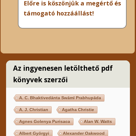
Előre is köszönjük a megértő és
támogató hozzáállást!
Az ingyenesen letölthető pdf
könyvek szerzői
A. C. Bhaktivedānta Swāmī Prabhupāda
A. J. Christian
Agatha Christie
Agnes Golenya Purisaca
Alan W. Watts
Albert Györgyi
Alexander Oakwood