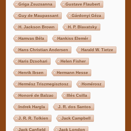
Griga Zsuzsanna
Gustave Flaubert
Guy de Maupassant
Gárdonyi Géza
H. Jackson Brown
H. P. Blavatsky
Hamvas Béla
Hankiss Elemér
Hans Christian Andersen
Harald W. Tietze
Haris Dzsohari
Helen Fisher
Henrik Ibsen
Hermann Hesse
Hermész Triszmegisztosz
Homérosz
Honoré de Balzac
Illés Csilla
Indrek Hargla
J. R. dos Santos
J. R. R. Tolkien
Jack Campbell
Jack Canfield
Jack London