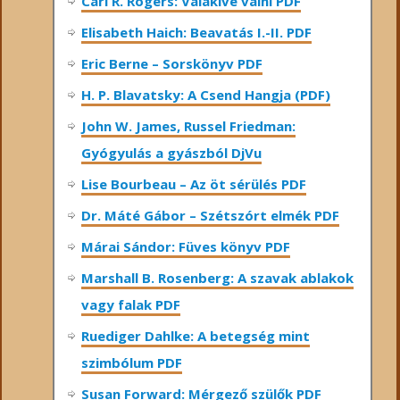
Carl R. Rogers: Valakivé válni PDF
Elisabeth Haich: Beavatás I.-II. PDF
Eric Berne – Sorskönyv PDF
H. P. Blavatsky: A Csend Hangja (PDF)
John W. James, Russel Friedman:
Gyógyulás a gyászból DjVu
Lise Bourbeau – Az öt sérülés PDF
Dr. Máté Gábor – Szétszórt elmék PDF
Márai Sándor: Füves könyv PDF
Marshall B. Rosenberg: A szavak ablakok
vagy falak PDF
Ruediger Dahlke: A betegség mint
szimbólum PDF
Susan Forward: Mérgező szülők PDF