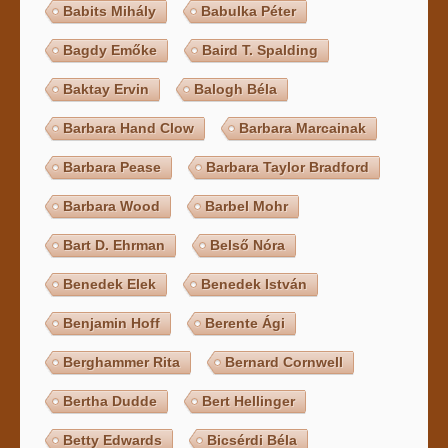
Babits Mihály
Babulka Péter
Bagdy Emőke
Baird T. Spalding
Baktay Ervin
Balogh Béla
Barbara Hand Clow
Barbara Marcainak
Barbara Pease
Barbara Taylor Bradford
Barbara Wood
Barbel Mohr
Bart D. Ehrman
Belső Nóra
Benedek Elek
Benedek István
Benjamin Hoff
Berente Ági
Berghammer Rita
Bernard Cornwell
Bertha Dudde
Bert Hellinger
Betty Edwards
Bicsérdi Béla