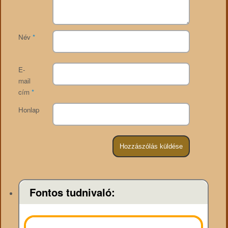
Név
*
E-
mail
cím
*
Honlap
Fontos tudnivaló: