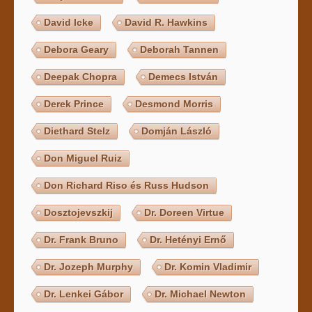
David Icke
David R. Hawkins
Debora Geary
Deborah Tannen
Deepak Chopra
Demecs István
Derek Prince
Desmond Morris
Diethard Stelz
Domján László
Don Miguel Ruiz
Don Richard Riso és Russ Hudson
Dosztojevszkij
Dr. Doreen Virtue
Dr. Frank Bruno
Dr. Hetényi Ernő
Dr. Jozeph Murphy
Dr. Komin Vladimir
Dr. Lenkei Gábor
Dr. Michael Newton