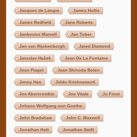
Jacques de Langre
James Hollis
James Redfield
Jane Roberts
Jankovics Marcell
Jan Tober
Jan van Rijckenborgh
Jared Diamond
Jaroslav Hašek
Jean De La Fontaine
Jean Piaget
Jean Shinoda Bolen
Jenny Han
Jiddu Krishnamurti
Joe Abercrombie
Joe Vitale
Jo Frost
Johann Wolfgang von Goethe
John Bradshaw
John C. Maxwell
Jonathan Holt
Jonathan Swift