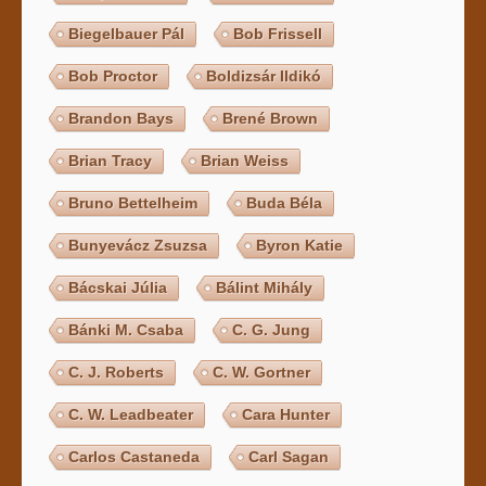
Biegelbauer Pál
Bob Frissell
Bob Proctor
Boldizsár Ildikó
Brandon Bays
Brené Brown
Brian Tracy
Brian Weiss
Bruno Bettelheim
Buda Béla
Bunyevácz Zsuzsa
Byron Katie
Bácskai Júlia
Bálint Mihály
Bánki M. Csaba
C. G. Jung
C. J. Roberts
C. W. Gortner
C. W. Leadbeater
Cara Hunter
Carlos Castaneda
Carl Sagan