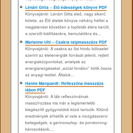
Lénárt Gitta – Élő édességek könyve PDF
Könyvajánló: Lénárt Gitta első, nagy sikerű
kötete, az Élő ételek könyve néhány héttel a
megjelenést követően a toplisták élére került,
a szerzőt kiállításokra, bemutatókra és...
Marianne Uhl – Csakra talpmasszázs PDF
Könyvajánló: A ​csakra az ősi hindu bölcselet
szerint az életenergiák forrását jelenti, rejtett
energiaközpontokat, amelyek az
energiarezgéseket „ezüst fonálon” kötik össze
az anyagi testtel. Általuk...
Hanne Marquardt: Reflexzóna masszázs
lábon PDF
Könyvajánló: A láb reflexzónáinak
masszírozása ma már a legismertebb
kiegészítő gyógymódok közé tartozik. Kitűnő
eredmények érhetők el vele a mozgásszervi
betegségek, a gerincoszlop- és porckorong-
károsodások,...