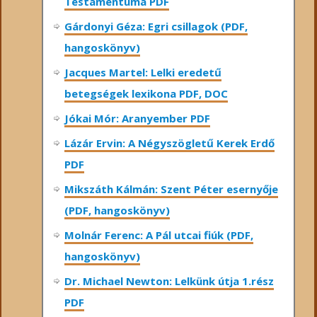
Testamentuma PDF
Gárdonyi Géza: Egri csillagok (PDF,
hangoskönyv)
Jacques Martel: Lelki eredetű
betegségek lexikona PDF, DOC
Jókai Mór: Aranyember PDF
Lázár Ervin: A Négyszögletű Kerek Erdő
PDF
Mikszáth Kálmán: Szent Péter esernyője
(PDF, hangoskönyv)
Molnár Ferenc: A Pál utcai fiúk (PDF,
hangoskönyv)
Dr. Michael Newton: Lelkünk útja 1.rész
PDF