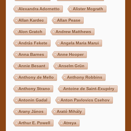
Alexandra Adornetto
Alister Mcgrath
Allan Kardec
Allan Pease
Alon Gratch
Andrew Matthews
András Fekete
Angela Maria Marui
Anna Barnes
Anne Hooper
Annie Besant
Anselm Grün
Anthony de Mello
Anthony Robbins
Anthony Strano
Antoine de Saint-Exupéry
Antonin Gadal
Anton Pavlovics Csehov
Arany János
Arató Mihály
Arthur E. Powell
Atreya