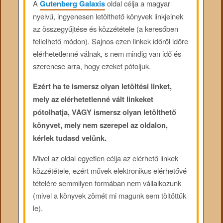
A
Gutenberg Galaxis
oldal célja a magyar
nyelvű, ingyenesen letölthető könyvek linkjeinek
az összegyűjtése és közzététele (a keresőben
fellelhető módon). Sajnos ezen linkek időről időre
elérhetetlenné válnak, s nem mindig van idő és
szerencse arra, hogy ezeket pótoljuk.
Ezért ha te ismersz olyan letöltési linket,
mely az elérhetetlenné vált linkeket
pótolhatja, VAGY ismersz olyan letölthető
könyvet, mely nem szerepel az oldalon,
kérlek tudasd velünk.
Mivel az oldal egyetlen célja az elérhető linkek
közzététele, ezért művek elektronikus elérhetővé
tételére semmilyen formában nem vállalkozunk
(mivel a könyvek zömét mi magunk sem töltöttük
le).