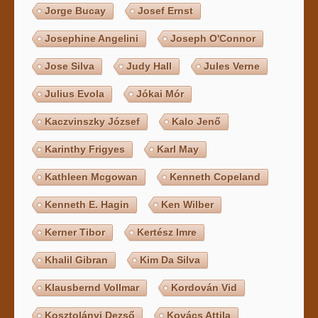
Jorge Bucay
Josef Ernst
Josephine Angelini
Joseph O'Connor
Jose Silva
Judy Hall
Jules Verne
Julius Evola
Jókai Mór
Kaczvinszky József
Kalo Jenő
Karinthy Frigyes
Karl May
Kathleen Mcgowan
Kenneth Copeland
Kenneth E. Hagin
Ken Wilber
Kerner Tibor
Kertész Imre
Khalil Gibran
Kim Da Silva
Klausbernd Vollmar
Kordován Vid
Kosztolányi Dezső
Kovács Attila