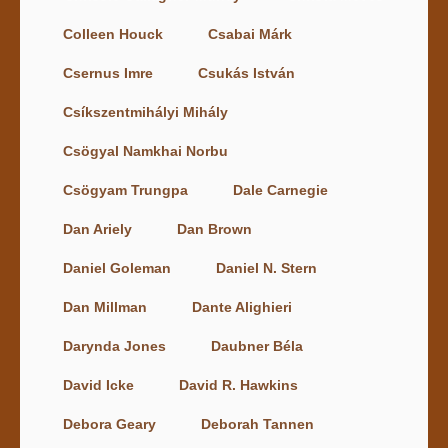
Colleen Houck
Csabai Márk
Csernus Imre
Csukás István
Csíkszentmihályi Mihály
Csögyal Namkhai Norbu
Csögyam Trungpa
Dale Carnegie
Dan Ariely
Dan Brown
Daniel Goleman
Daniel N. Stern
Dan Millman
Dante Alighieri
Darynda Jones
Daubner Béla
David Icke
David R. Hawkins
Debora Geary
Deborah Tannen