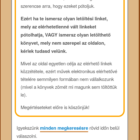
szerencse arra, hogy ezeket pótoljuk.
Ezért ha te ismersz olyan letöltési linket,
mely az elérhetetlenné vált linkeket
pótolhatja, VAGY ismersz olyan letölthető
könyvet, mely nem szerepel az oldalon,
kérlek tudasd velünk.
Mivel az oldal egyetlen célja az elérhető linkek
közzététele, ezért művek elektronikus elérhetővé
tételére semmilyen formában nem vállalkozunk
(mivel a könyvek zömét mi magunk sem töltöttük
le).
Megértéseteket előre is köszönjük!
Igyekszünk
minden megkeresésre
rövid időn belül
válaszolni.