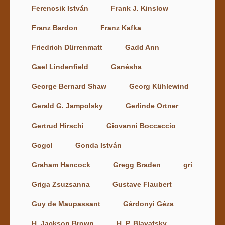
Ferencsik István
Frank J. Kinslow
Franz Bardon
Franz Kafka
Friedrich Dürrenmatt
Gadd Ann
Gael Lindenfield
Ganésha
George Bernard Shaw
Georg Kühlewind
Gerald G. Jampolsky
Gerlinde Ortner
Gertrud Hirschi
Giovanni Boccaccio
Gogol
Gonda István
Graham Hancock
Gregg Braden
gri
Griga Zsuzsanna
Gustave Flaubert
Guy de Maupassant
Gárdonyi Géza
H. Jackson Brown
H. P. Blavatsky