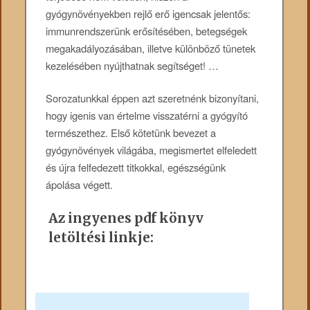
gyógynövényekben rejlő erő igencsak jelentős:
immunrendszerünk erősítésében, betegségek
megakadályozásában, illetve különböző tünetek
kezelésében nyújthatnak segítséget! …
Sorozatunkkal éppen azt szeretnénk bizonyítani,
hogy igenis van értelme visszatérni a gyógyító
természethez. Első kötetünk bevezet a
gyógynövények világába, megismertet elfeledett
és újra felfedezett titkokkal, egészségünk
ápolása végett.
Az ingyenes pdf könyv
letöltési linkje: