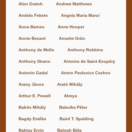
Alon Gratch
Andrew Matthews
András Fekete
Angela Maria Marui
Anna Barnes
Anne Hooper
Annie Besant
Anselm Grün
Anthony de Mello
Anthony Robbins
Anthony Strano
Antoine de Saint-Exupéry
Antonin Gadal
Anton Pavlovics Csehov
Arany János
Arató Mihály
Arthur E. Powell
Atreya
Babits Mihály
Babulka Péter
Bagdy Emőke
Baird T. Spalding
Baktay Ervin
Balogh Béla