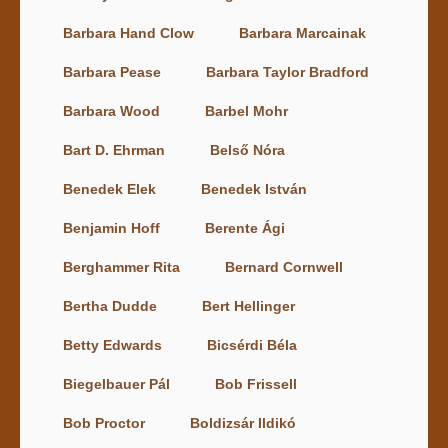
Barbara Hand Clow
Barbara Marcainak
Barbara Pease
Barbara Taylor Bradford
Barbara Wood
Barbel Mohr
Bart D. Ehrman
Belső Nóra
Benedek Elek
Benedek István
Benjamin Hoff
Berente Ági
Berghammer Rita
Bernard Cornwell
Bertha Dudde
Bert Hellinger
Betty Edwards
Bicsérdi Béla
Biegelbauer Pál
Bob Frissell
Bob Proctor
Boldizsár Ildikó