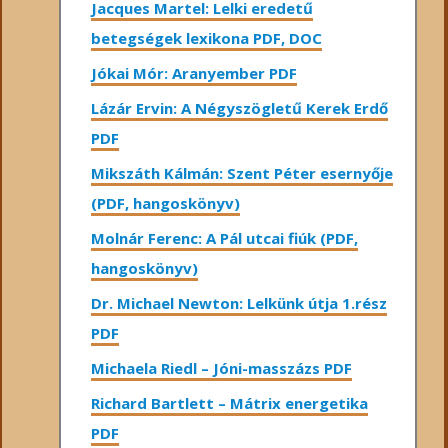
Jacques Martel: Lelki eredetű
betegségek lexikona PDF, DOC
Jókai Mór: Aranyember PDF
Lázár Ervin: A Négyszögletű Kerek Erdő
PDF
Mikszáth Kálmán: Szent Péter esernyője
(PDF, hangoskönyv)
Molnár Ferenc: A Pál utcai fiúk (PDF,
hangoskönyv)
Dr. Michael Newton: Lelkünk útja 1.rész
PDF
Michaela Riedl – Jóni-masszázs PDF
Richard Bartlett – Mátrix energetika
PDF