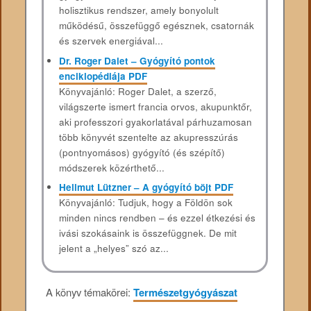
holisztikus rendszer, amely bonyolult
működésű, összefüggő egésznek, csatornák
és szervek energiával...
Dr. Roger Dalet – Gyógyító pontok
enciklopédiája PDF
Könyvajánló: Roger Dalet, a szerző,
világszerte ismert francia orvos, akupunktőr,
aki professzori gyakorlatával párhuzamosan
több könyvét szentelte az akupresszúrás
(pontnyomásos) gyógyító (és szépítő)
módszerek közérthető...
Hellmut Lützner – A ​gyógyító böjt PDF
Könyvajánló: Tudjuk, hogy a Földön sok
minden nincs rendben – és ezzel étkezési és
ivási szokásaink is összefüggnek. De mit
jelent a „helyes” szó az...
A könyv témakörei:
Természetgyógyászat