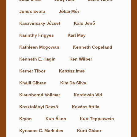
Julius Evola
Jókai Mór
Kaczvinszky József
Kalo Jenő
Karinthy Frigyes
Karl May
Kathleen Mcgowan
Kenneth Copeland
Kenneth E. Hagin
Ken Wilber
Kerner Tibor
Kertész Imre
Khalil Gibran
Kim Da Silva
Klausbernd Vollmar
Kordován Vid
Kosztolányi Dezső
Kovács Attila
Kryon
Kun Ákos
Kurt Tepperwein
Kyriacos C. Markides
Kürti Gábor