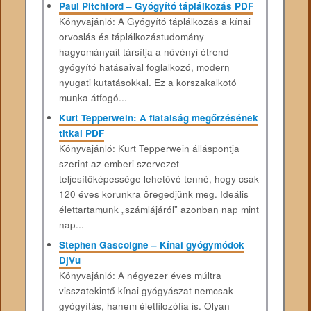
Paul Pitchford – Gyógyító táplálkozás PDF
Könyvajánló: A Gyógyító táplálkozás a kínai
orvoslás és táplálkozástudomány
hagyományait társítja a növényi étrend
gyógyító hatásaival foglalkozó, modern
nyugati kutatásokkal. Ez a korszakalkotó
munka átfogó...
Kurt Tepperwein: A fiatalság megőrzésének
titkai PDF
Könyvajánló: Kurt Tepperwein álláspontja
szerint az emberi szervezet
teljesítőképessége lehetővé tenné, hogy csak
120 éves korunkra öregedjünk meg. Ideális
élettartamunk „számlájáról” azonban nap mint
nap...
Stephen Gascoigne – Kínai gyógymódok
DjVu
Könyvajánló: A négyezer éves múltra
visszatekintő kínai gyógyászat nemcsak
gyógyítás, hanem életfilozófia is. Olyan