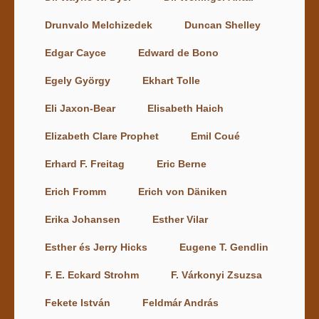
Drunvalo Melchizedek
Duncan Shelley
Edgar Cayce
Edward de Bono
Egely György
Ekhart Tolle
Eli Jaxon-Bear
Elisabeth Haich
Elizabeth Clare Prophet
Emil Coué
Erhard F. Freitag
Eric Berne
Erich Fromm
Erich von Däniken
Erika Johansen
Esther Vilar
Esther és Jerry Hicks
Eugene T. Gendlin
F. E. Eckard Strohm
F. Várkonyi Zsuzsa
Fekete István
Feldmár András