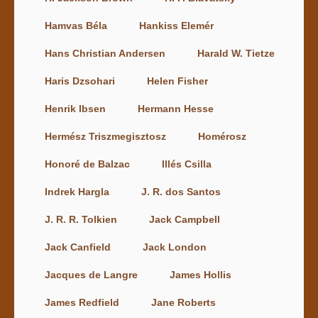
Hamvas Béla
Hankiss Elemér
Hans Christian Andersen
Harald W. Tietze
Haris Dzsohari
Helen Fisher
Henrik Ibsen
Hermann Hesse
Hermész Triszmegisztosz
Homérosz
Honoré de Balzac
Illés Csilla
Indrek Hargla
J. R. dos Santos
J. R. R. Tolkien
Jack Campbell
Jack Canfield
Jack London
Jacques de Langre
James Hollis
James Redfield
Jane Roberts