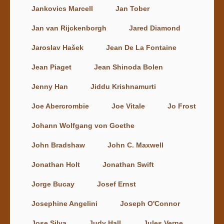
Jankovics Marcell
Jan Tober
Jan van Rijckenborgh
Jared Diamond
Jaroslav Hašek
Jean De La Fontaine
Jean Piaget
Jean Shinoda Bolen
Jenny Han
Jiddu Krishnamurti
Joe Abercrombie
Joe Vitale
Jo Frost
Johann Wolfgang von Goethe
John Bradshaw
John C. Maxwell
Jonathan Holt
Jonathan Swift
Jorge Bucay
Josef Ernst
Josephine Angelini
Joseph O'Connor
Jose Silva
Judy Hall
Jules Verne