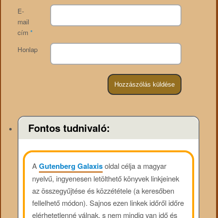
E-
mail
cím
*
Honlap
Fontos tudnivaló:
A
Gutenberg Galaxis
oldal célja a magyar
nyelvű, ingyenesen letölthető könyvek linkjeinek
az összegyűjtése és közzététele (a keresőben
fellelhető módon). Sajnos ezen linkek időről időre
elérhetetlenné válnak, s nem mindig van idő és