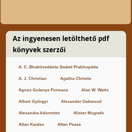
Az ingyenesen letölthető pdf
könyvek szerzői
A. C. Bhaktivedānta Swāmī Prabhupāda
A. J. Christian
Agatha Christie
Agnes Golenya Purisaca
Alan W. Watts
Albert Györgyi
Alexander Oakwood
Alexandra Adornetto
Alister Mcgrath
Allan Kardec
Allan Pease