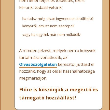
nem lehet teljes és tökéletes, ezért
kérünk, tudasd velünk:
ha tudsz még olyan ingyenesen letölthető
könyvről, ami itt nem szerepel!
vagy ha egy link már nem működik!
A minden jelzést, melyek nem a könyvek
tartalmára vonatkozik, az
Olvasószolgálaton
keresztül juttasd el
hozzánk, hogy az oldal használhatósága
megmaradjon.
Előre is köszönjük a megértő és
támogató hozzáállást!