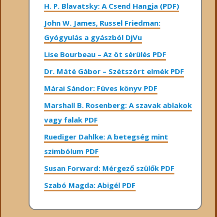
H. P. Blavatsky: A Csend Hangja (PDF)
John W. James, Russel Friedman:
Gyógyulás a gyászból DjVu
Lise Bourbeau – Az öt sérülés PDF
Dr. Máté Gábor – Szétszórt elmék PDF
Márai Sándor: Füves könyv PDF
Marshall B. Rosenberg: A szavak ablakok
vagy falak PDF
Ruediger Dahlke: A betegség mint
szimbólum PDF
Susan Forward: Mérgező szülők PDF
Szabó Magda: Abigél PDF