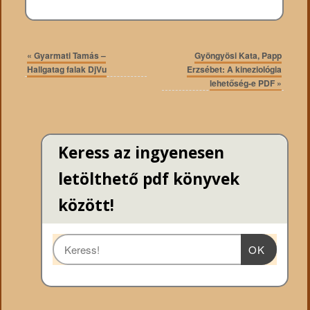
«
Gyarmati Tamás –
Gyöngyösi Kata, Papp
Hallgatag falak DjVu
Erzsébet: A kineziológia
lehetőség-e PDF
»
Keress az ingyenesen
letölthető pdf könyvek
között!
OK