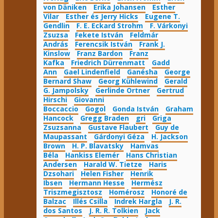
von Däniken
Erika Johansen
Esther
Vilar
Esther és Jerry Hicks
Eugene T.
Gendlin
F. E. Eckard Strohm
F. Várkonyi
Zsuzsa
Fekete István
Feldmár
András
Ferencsik István
Frank J.
Kinslow
Franz Bardon
Franz
Kafka
Friedrich Dürrenmatt
Gadd
Ann
Gael Lindenfield
Ganésha
George
Bernard Shaw
Georg Kühlewind
Gerald
G. Jampolsky
Gerlinde Ortner
Gertrud
Hirschi
Giovanni
Boccaccio
Gogol
Gonda István
Graham
Hancock
Gregg Braden
gri
Griga
Zsuzsanna
Gustave Flaubert
Guy de
Maupassant
Gárdonyi Géza
H. Jackson
Brown
H. P. Blavatsky
Hamvas
Béla
Hankiss Elemér
Hans Christian
Andersen
Harald W. Tietze
Haris
Dzsohari
Helen Fisher
Henrik
Ibsen
Hermann Hesse
Hermész
Triszmegisztosz
Homérosz
Honoré de
Balzac
Illés Csilla
Indrek Hargla
J. R.
dos Santos
J. R. R. Tolkien
Jack