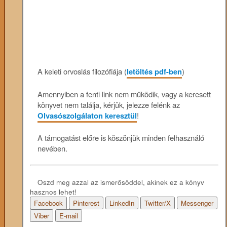
A keleti orvoslás filozófiája (
letöltés pdf-ben
)
Amennyiben a fenti link nem működik, vagy a keresett
könyvet nem találja, kérjük, jelezze felénk az
Olvasószolgálaton keresztül
!
A támogatást előre is köszönjük minden felhasználó
nevében.
Oszd meg azzal az ismerősöddel, akinek ez a könyv
hasznos lehet!
Facebook
Pinterest
LinkedIn
Twitter/X
Messenger
Viber
E-mail