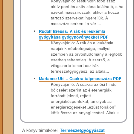
Könyvajánló: Testünkön több száz
aktív pont és aktív zóna található, s ha
ezeket masszírozzuk, akkor a hozzá
tartozó szerveket ingereljük. A
masszázs serkenti a vér-...
Rudolf Breuss: A rák és leukémia
gyógyítása gyógynövényekkel PDF
Könyvajánló: A rák és a leukémia
napjaink népbetegsége, mellyel
szemben az orvostudomány a legtöbb
esetben tehetetlen. A szerző, a
világszerte ismert osztrák
természetgyógyász, az általa...
Marianne Uhl – Csakra talpmasszázs PDF
Könyvajánló: A ​csakra az ősi hindu
bölcselet szerint az életenergiák
forrását jelenti, rejtett
energiaközpontokat, amelyek az
energiarezgéseket „ezüst fonálon”
kötik össze az anyagi testtel. Általuk...
A könyv témakörei:
Természetgyógyászat