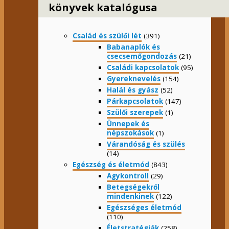
könyvek katalógusa
Család és szülői lét
(391)
Babanaplók és
csecsemőgondozás
(21)
Családi kapcsolatok
(95)
Gyereknevelés
(154)
Halál és gyász
(52)
Párkapcsolatok
(147)
Szülői szerepek
(1)
Ünnepek és
népszokások
(1)
Várandóság és szülés
(14)
Egészség és életmód
(843)
Agykontroll
(29)
Betegségekről
mindenkinek
(122)
Egészséges életmód
(110)
Életstratégiák
(258)