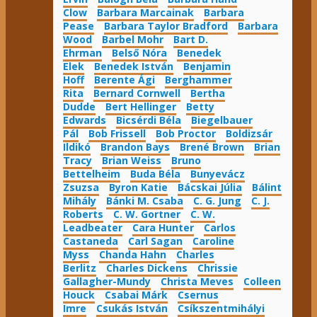
Clow
Barbara Marcainak
Barbara
Pease
Barbara Taylor Bradford
Barbara
Wood
Barbel Mohr
Bart D.
Ehrman
Belső Nóra
Benedek
Elek
Benedek István
Benjamin
Hoff
Berente Ági
Berghammer
Rita
Bernard Cornwell
Bertha
Dudde
Bert Hellinger
Betty
Edwards
Bicsérdi Béla
Biegelbauer
Pál
Bob Frissell
Bob Proctor
Boldizsár
Ildikó
Brandon Bays
Brené Brown
Brian
Tracy
Brian Weiss
Bruno
Bettelheim
Buda Béla
Bunyevácz
Zsuzsa
Byron Katie
Bácskai Júlia
Bálint
Mihály
Bánki M. Csaba
C. G. Jung
C. J.
Roberts
C. W. Gortner
C. W.
Leadbeater
Cara Hunter
Carlos
Castaneda
Carl Sagan
Caroline
Myss
Chanda Hahn
Charles
Berlitz
Charles Dickens
Chrissie
Gallagher-Mundy
Christa Meves
Colleen
Houck
Csabai Márk
Csernus
Imre
Csukás István
Csíkszentmihályi