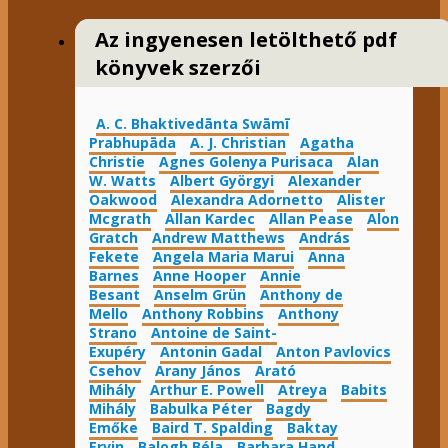
Az ingyenesen letölthető pdf
könyvek szerzői
A. C. Bhaktivedānta Swāmī
Prabhupāda
A. J. Christian
Agatha
Christie
Agnes Golenya Purisaca
Alan
W. Watts
Albert Györgyi
Alexander
Oakwood
Alexandra Adornetto
Alister
Mcgrath
Allan Kardec
Allan Pease
Alon
Gratch
Andrew Matthews
András
Fekete
Angela Maria Marui
Anna
Barnes
Anne Hooper
Annie
Besant
Anselm Grün
Anthony de
Mello
Anthony Robbins
Anthony
Strano
Antoine de Saint-
Exupéry
Antonin Gadal
Anton Pavlovics
Csehov
Arany János
Arató
Mihály
Arthur E. Powell
Atreya
Babits
Mihály
Babulka Péter
Bagdy
Emőke
Baird T. Spalding
Baktay
Ervin
Balogh Béla
Barbara Hand