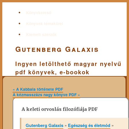
Könyvkereső
Könyvek témakörei
Kiemelt szerzők
Gutenberg Galaxis
Ingyen letölthető magyar nyelvű
pdf könyvek, e-bookok
«
A Kabbala története PDF
A kézmasszázs nagy könyve PDF
»
A keleti orvoslás filozófiája PDF
Gutenberg Galaxis
»
Egészség és életmód
»