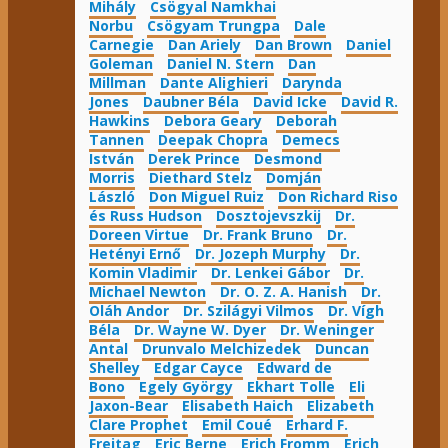
Mihály
Csögyal Namkhai
Norbu
Csögyam Trungpa
Dale
Carnegie
Dan Ariely
Dan Brown
Daniel
Goleman
Daniel N. Stern
Dan
Millman
Dante Alighieri
Darynda
Jones
Daubner Béla
David Icke
David R.
Hawkins
Debora Geary
Deborah
Tannen
Deepak Chopra
Demecs
István
Derek Prince
Desmond
Morris
Diethard Stelz
Domján
László
Don Miguel Ruiz
Don Richard Riso
és Russ Hudson
Dosztojevszkij
Dr.
Doreen Virtue
Dr. Frank Bruno
Dr.
Hetényi Ernő
Dr. Jozeph Murphy
Dr.
Komin Vladimir
Dr. Lenkei Gábor
Dr.
Michael Newton
Dr. O. Z. A. Hanish
Dr.
Oláh Andor
Dr. Szilágyi Vilmos
Dr. Vígh
Béla
Dr. Wayne W. Dyer
Dr. Weninger
Antal
Drunvalo Melchizedek
Duncan
Shelley
Edgar Cayce
Edward de
Bono
Egely György
Ekhart Tolle
Eli
Jaxon-Bear
Elisabeth Haich
Elizabeth
Clare Prophet
Emil Coué
Erhard F.
Freitag
Eric Berne
Erich Fromm
Erich