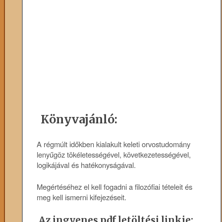
Könyvajánló:
A régmúlt időkben kialakult keleti orvostudomány
lenyűgöz tökéletességével, következetességével,
logikájával és hatékonyságával.
Megértéséhez el kell fogadni a filozófiai tételeit és
meg kell ismerni kifejezéseit.
Az ingyenes pdf letöltési linkje: