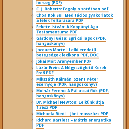
herceg (PDF)
C. J. Roberts: Fogoly a sötétben pdf
Choa Kok Sui: Meditációs gyakorlatok
a lélek feltárására PDF
Fekete István: A Koppányi Aga
Testamentuma PDF
Gárdonyi Géza: Egri csillagok (PDF,
hangoskönyv)
Jacques Martel: Lelki eredetű
betegségek lexikona PDF, DOC
Jókai Mór: Aranyember PDF
Lázár Ervin: A Négyszögletű Kerek
Erdő PDF
Mikszáth Kálmán: Szent Péter
esernyője (PDF, hangoskönyv)
Molnár Ferenc: A Pál utcai fiúk (PDF,
hangoskönyv)
Dr. Michael Newton: Lelkünk útja
1.rész PDF
Michaela Riedl – Jóni-masszázs PDF
Richard Bartlett – Mátrix energetika
PDF