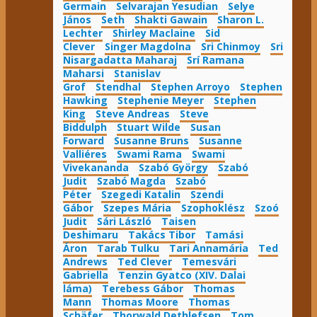
Germain
Selvarajan Yesudian
Selye
János
Seth
Shakti Gawain
Sharon L.
Lechter
Shirley Maclaine
Sid
Clever
Singer Magdolna
Sri Chinmoy
Sri
Nisargadatta Maharaj
Srí Ramana
Maharsi
Stanislav
Grof
Stendhal
Stephen Arroyo
Stephen
Hawking
Stephenie Meyer
Stephen
King
Steve Andreas
Steve
Biddulph
Stuart Wilde
Susan
Forward
Susanne Bruns
Susanne
Valliéres
Swami Rama
Swami
Vivekananda
Szabó György
Szabó
Judit
Szabó Magda
Szabó
Péter
Szegedi Katalin
Szendi
Gábor
Szepes Mária
Szophoklész
Szoó
Judit
Sári László
Taisen
Deshimaru
Takács Tibor
Tamási
Áron
Tarab Tulku
Tari Annamária
Ted
Andrews
Ted Clever
Temesvári
Gabriella
Tenzin Gyatco (XIV. Dalai
láma)
Terebess Gábor
Thomas
Mann
Thomas Moore
Thomas
Schäfer
Thorwald Dethlefsen
Tom