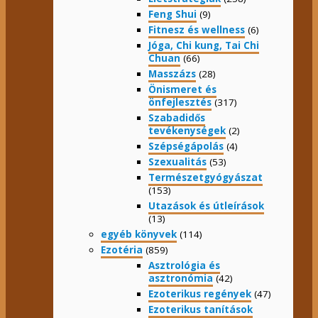
Feng Shui
(9)
Fitnesz és wellness
(6)
Jóga, Chi kung, Tai Chi
Chuan
(66)
Masszázs
(28)
Önismeret és
önfejlesztés
(317)
Szabadidős
tevékenységek
(2)
Szépségápolás
(4)
Szexualitás
(53)
Természetgyógyászat
(153)
Utazások és útleírások
(13)
egyéb könyvek
(114)
Ezotéria
(859)
Asztrológia és
asztronómia
(42)
Ezoterikus regények
(47)
Ezoterikus tanítások