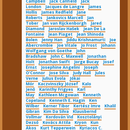
Campbell
Jack Canfield
Jack
London
Jacques de Langre
James
Hollis
James Redfield
Jane
Roberts
Jankovics Marcell
Jan
Tober
Jan van Rijckenborgh
Jared
Diamond
Jaroslav Hašek
Jean De La
Fontaine
Jean Piaget
Jean Shinoda
Bolen
Jenny Han
Jiddu Krishnamurti
Joe
Abercrombie
Joe Vitale
Jo Frost
Johann
Wolfgang von Goethe
John
Bradshaw
John C. Maxwell
Jonathan
Holt
Jonathan Swift
Jorge Bucay
Josef
Ernst
Josephine Angelini
Joseph
O'Connor
Jose Silva
Judy Hall
Jules
Verne
Julius Evola
Jókai
Mór
Kaczvinszky József
Kalo
Jenő
Karinthy Frigyes
Karl
May
Kathleen Mcgowan
Kenneth
Copeland
Kenneth E. Hagin
Ken
Wilber
Kerner Tibor
Kertész Imre
Khalil
Gibran
Kim Da Silva
Klausbernd
Vollmar
Kordován Vid
Kosztolányi
Dezső
Kovács Attila
Kryon
Kun
Ákos
Kurt Tepperwein
Kyriacos C.