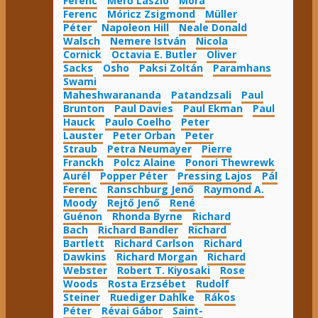
Ferenc
Mérő László
Móra
Ferenc
Móricz Zsigmond
Müller
Péter
Napoleon Hill
Neale Donald
Walsch
Nemere István
Nicola
Cornick
Octavia E. Butler
Oliver
Sacks
Osho
Paksi Zoltán
Paramhans
Swami
Maheshwarananda
Patandzsali
Paul
Brunton
Paul Davies
Paul Ekman
Paul
Hauck
Paulo Coelho
Peter
Lauster
Peter Orban
Peter
Straub
Petra Neumayer
Pierre
Franckh
Polcz Alaine
Ponori Thewrewk
Aurél
Popper Péter
Pressing Lajos
Pál
Ferenc
Ranschburg Jenő
Raymond A.
Moody
Rejtő Jenő
René
Guénon
Rhonda Byrne
Richard
Bach
Richard Bandler
Richard
Bartlett
Richard Carlson
Richard
Dawkins
Richard Morgan
Richard
Webster
Robert T. Kiyosaki
Rose
Woods
Rosta Erzsébet
Rudolf
Steiner
Ruediger Dahlke
Rákos
Péter
Révai Gábor
Saint-