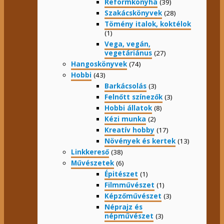
Reformkonyha
(39)
Szakácskönyvek
(28)
Tömény italok, koktélok
(1)
Vega, vegán,
vegetáriánus
(27)
Hangoskönyvek
(74)
Hobbi
(43)
Barkácsolás
(3)
Felnőtt színezők
(3)
Hobbi állatok
(8)
Kézi munka
(2)
Kreatív hobby
(17)
Növények és kertek
(13)
Linkkereső
(38)
Művészetek
(6)
Épitészet
(1)
Filmművészet
(1)
Képzőművészet
(3)
Néprajz és
népművészet
(3)