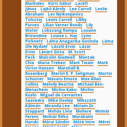
Markides
Kürti Gábor
Lackfi
János
Lajkó Károly
Lee Carroll
Leslie
Abraham
Lev Nyikolajevics
Tolsztoj
Lewis Carroll
Libby
Purves
Lilian Verner Bonds
Lily
Water
Lobszang Rampa
Louann
Brizendine
Louise L. Hay
Lynn
Picknett
Láma Anagarika Govinda
Láma
Ole Nydahl
László Ervin
Lázár
Ervin
Lénárt Gitta
M. Scott
Peck
Malcolm Gladwell
Mantak
Chia
Maria Treben
Mark Twain
Mark
Victor Hansen
Marshall B.
Rosenberg
Martin E. P. Seligman
Martin
Schuster
Masaru Emoto
Max Allan
Collins
Melody Beattie
Michael Ben-
Menachem
Michio Kaku
Michio
Kushi
Miguel de Cervantes
Saavedra
Mike Dooley
Mikszáth
Kálmán
Miranda Lee
Miriam Dr.
Stoppard
Mohás Lívia
Moliere
Molnár
Ferenc
Molnár Réka
Murakami
Haruki
Márai Sándor
Máté Imre
Mérei