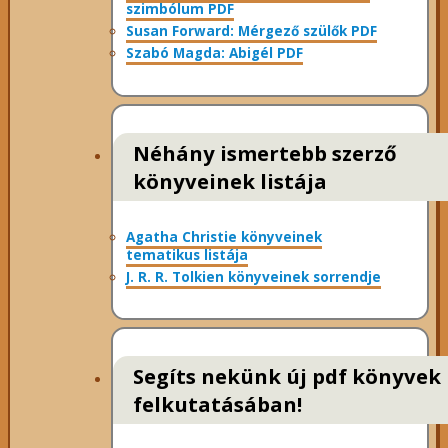
szimbólum PDF
Susan Forward: Mérgező szülők PDF
Szabó Magda: Abigél PDF
Néhány ismertebb szerző
könyveinek listája
Agatha Christie könyveinek
tematikus listája
J. R. R. Tolkien könyveinek sorrendje
Segíts nekünk új pdf könyvek
felkutatásában!