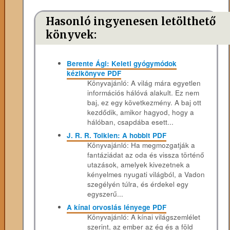
Hasonló ingyenesen letölthető
könyvek:
Berente Ági: Keleti gyógymódok
kézikönyve PDF
Könyvajánló: A világ mára egyetlen
információs hálóvá alakult. Ez nem
baj, ez egy következmény. A baj ott
kezdődik, amikor hagyod, hogy a
hálóban, csapdába esett...
J. R. R. Tolkien: A hobbit PDF
Könyvajánló: Ha megmozgatják a
fantáziádat az oda és vissza történő
utazások, amelyek kivezetnek a
kényelmes nyugati világból, a Vadon
szegélyén túlra, és érdekel egy
egyszerű...
A kínai orvoslás lényege PDF
Könyvajánló: A kínai világszemlélet
szerint, az ember az ég és a föld