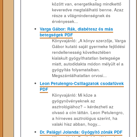
között van, energetikailag mindkettő
keveredve megtalálható benne. Azaz
része a világmindenségnek és
érvényesek...
Varga Gábor: Rák, diabétesz és más
betegségek PDF
Könyvajánló: „A könyv szerzője, Varga
Gábor kutató saját gyermeke fejlődési
rendellenesség következtében
kialakult gyógyíthatatlan betegsége
miatt, autodidakta módon mélyült el a
gyógyítás folyamataiban.
Megszámlálhatatlan orvosi...
Leon Petulengro-Csillagzatok csodafüvek
PDF
Könyvajánló: Mi köze a
gyógynövényeknek az
asztrológiához? – kérdezheti az
olvasó a cím láttán. Leon Petulengro,
a hírneves asztrológus szerint, ha
valaki hisz abban, hogy...
Dr. Palágyi Jolanda: Gyógyító zónák PDF