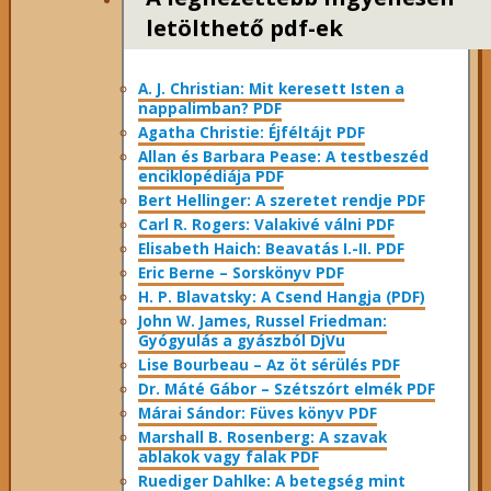
letölthető pdf-ek
A. J. Christian: Mit keresett Isten a
nappalimban? PDF
Agatha Christie: Éjféltájt PDF
Allan és Barbara Pease: A testbeszéd
enciklopédiája PDF
Bert Hellinger: A ​szeretet rendje PDF
Carl R. Rogers: Valakivé válni PDF
Elisabeth Haich: Beavatás I.-II. PDF
Eric Berne – Sorskönyv PDF
H. P. Blavatsky: A Csend Hangja (PDF)
John W. James, Russel Friedman:
Gyógyulás a gyászból DjVu
Lise Bourbeau – Az öt sérülés PDF
Dr. Máté Gábor – Szétszórt elmék PDF
Márai Sándor: Füves könyv PDF
Marshall B. Rosenberg: A szavak
ablakok vagy falak PDF
Ruediger Dahlke: A betegség mint