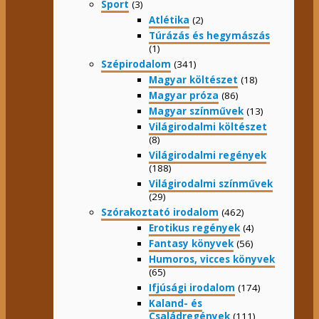
Sport
(3)
Atlétika
(2)
Túrázás és hegymászás
(1)
Szépirodalom
(341)
Magyar költészet
(18)
Magyar próza
(86)
Magyar színművek
(13)
Világirodalmi költészet
(8)
Világirodalmi regények
(188)
Világirodalmi színművek
(29)
Szórakoztató irodalom
(462)
Erotikus regények
(4)
Fantasy könyvek
(56)
Humoros, vicces könyvek
(65)
Ifjúsági irodalom
(174)
Kaland- és
Családregények
(111)