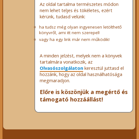
Az oldal tartalma természetes módon
nem lehet teljes és tökéletes, ezért
kérünk, tudasd velünk:
ha tudsz még olyan ingyenesen letölthető
könyvről, ami itt nem szerepel!
vagy ha egy link már nem működik!
A minden jelzést, melyek nem a könyvek
tartalmára vonatkozik, az
Olvasószolgálaton
keresztül juttasd el
hozzánk, hogy az oldal használhatósága
megmaradjon.
Előre is köszönjük a megértő és
támogató hozzáállást!