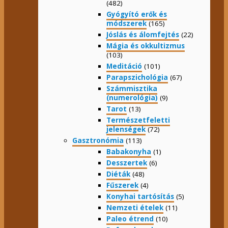
(482)
Gyógyító erők és
módszerek
(165)
Jóslás és álomfejtés
(22)
Mágia és okkultizmus
(103)
Meditáció
(101)
Parapszichológia
(67)
Számmisztika
(numerológia)
(9)
Tarot
(13)
Természetfeletti
jelenségek
(72)
Gasztronómia
(113)
Babakonyha
(1)
Desszertek
(6)
Diéták
(48)
Fűszerek
(4)
Konyhai tartósítás
(5)
Nemzeti ételek
(11)
Paleo étrend
(10)