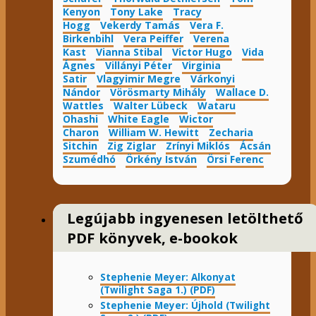
Kenyon
Tony Lake
Tracy
Hogg
Vekerdy Tamás
Vera F.
Birkenbihl
Vera Peiffer
Verena
Kast
Vianna Stibal
Victor Hugo
Vida
Ágnes
Villányi Péter
Virginia
Satir
Vlagyimir Megre
Várkonyi
Nándor
Vörösmarty Mihály
Wallace D.
Wattles
Walter Lübeck
Wataru
Ohashi
White Eagle
Wictor
Charon
William W. Hewitt
Zecharia
Sitchin
Zig Ziglar
Zrínyi Miklós
Ácsán
Szumédhó
Örkény István
Örsi Ferenc
Legújabb ingyenesen letölthető
PDF könyvek, e-bookok
Stephenie Meyer: Alkonyat
(Twilight Saga 1.) (PDF)
Stephenie Meyer: Újhold (Twilight