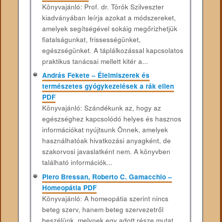
Könyvajánló: Prof. dr. Török Szilveszter
kiadványában leírja azokat a módszereket,
amelyek segítségével sokáig megőrizhetjük
fiatalságunkat, frissességünket,
egészségünket. A táplálkozással kapcsolatos
praktikus tanácsai mellett kitér a...
András Fekete – Élelmiszerek és
természetes gyógykezelések a rák ellen
PDF
Könyvajánló: Szándékunk az, hogy az
egészséghez kapcsolódó helyes és hasznos
információkat nyújtsunk Önnek, amelyek
használhatóak hivatkozási anyagként, de
szakorvosi javaslatként nem. A könyvben
található információk...
Piero Bressan, Roberto C. Gamacchio –
Homeopátia PDF
Könyvajánló: A homeopátia szerint nincs
beteg szerv, hanem beteg szervezetről
beszélünk, melynek egy adott része mutat