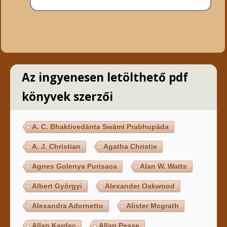
Az ingyenesen letölthető pdf
könyvek szerzői
A. C. Bhaktivedānta Swāmī Prabhupāda
A. J. Christian
Agatha Christie
Agnes Golenya Purisaca
Alan W. Watts
Albert Györgyi
Alexander Oakwood
Alexandra Adornetto
Alister Mcgrath
Allan Kardec
Allan Pease