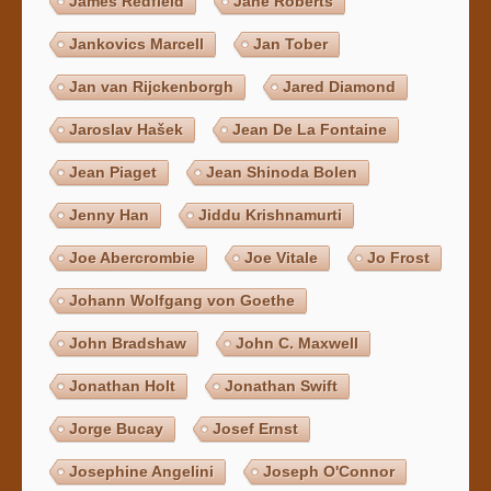
James Redfield
Jane Roberts
Jankovics Marcell
Jan Tober
Jan van Rijckenborgh
Jared Diamond
Jaroslav Hašek
Jean De La Fontaine
Jean Piaget
Jean Shinoda Bolen
Jenny Han
Jiddu Krishnamurti
Joe Abercrombie
Joe Vitale
Jo Frost
Johann Wolfgang von Goethe
John Bradshaw
John C. Maxwell
Jonathan Holt
Jonathan Swift
Jorge Bucay
Josef Ernst
Josephine Angelini
Joseph O'Connor