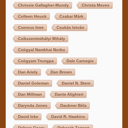
Chrissie Gallagher-Mundy
Christa Meves
Colleen Houck
Csabai Márk
Csernus Imre
Csukás István
Csíkszentmihályi Mihály
Csögyal Namkhai Norbu
Csögyam Trungpa
Dale Carnegie
Dan Ariely
Dan Brown
Daniel Goleman
Daniel N. Stern
Dan Millman
Dante Alighieri
Darynda Jones
Daubner Béla
David Icke
David R. Hawkins
Debora Geary
Deborah Tannen