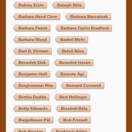
Baktay Ervin
Balogh Béla
Barbara Hand Clow
Barbara Marcainak
Barbara Pease
Barbara Taylor Bradford
Barbara Wood
Barbel Mohr
Bart D. Ehrman
Belső Nóra
Benedek Elek
Benedek István
Benjamin Hoff
Berente Ági
Berghammer Rita
Bernard Cornwell
Bertha Dudde
Bert Hellinger
Betty Edwards
Bicsérdi Béla
Biegelbauer Pál
Bob Frissell
Bob Proctor
Boldizsár Ildikó