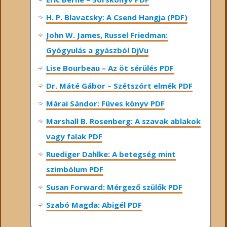
H. P. Blavatsky: A Csend Hangja (PDF)
John W. James, Russel Friedman:
Gyógyulás a gyászból DjVu
Lise Bourbeau – Az öt sérülés PDF
Dr. Máté Gábor – Szétszórt elmék PDF
Márai Sándor: Füves könyv PDF
Marshall B. Rosenberg: A szavak ablakok
vagy falak PDF
Ruediger Dahlke: A betegség mint
szimbólum PDF
Susan Forward: Mérgező szülők PDF
Szabó Magda: Abigél PDF