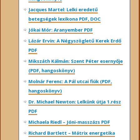
Jacques Martel: Lelki eredetű
betegségek lexikona PDF, DOC
Jókai Mór: Aranyember PDF
Lázár Ervin: A Négyszögletű Kerek Erdő
PDF
Mikszáth Kálmán: Szent Péter esernyője
(PDF, hangoskönyv)
Molnár Ferenc: A Pál utcai fiúk (PDF,
hangoskönyv)
Dr. Michael Newton: Lelkünk útja 1.rész
PDF
Michaela Riedl – Jóni-masszázs PDF
Richard Bartlett – Mátrix energetika