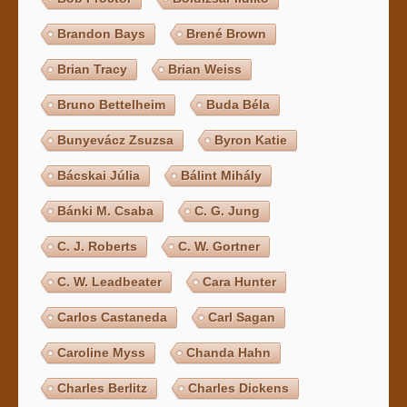
Brandon Bays
Brené Brown
Brian Tracy
Brian Weiss
Bruno Bettelheim
Buda Béla
Bunyevácz Zsuzsa
Byron Katie
Bácskai Júlia
Bálint Mihály
Bánki M. Csaba
C. G. Jung
C. J. Roberts
C. W. Gortner
C. W. Leadbeater
Cara Hunter
Carlos Castaneda
Carl Sagan
Caroline Myss
Chanda Hahn
Charles Berlitz
Charles Dickens