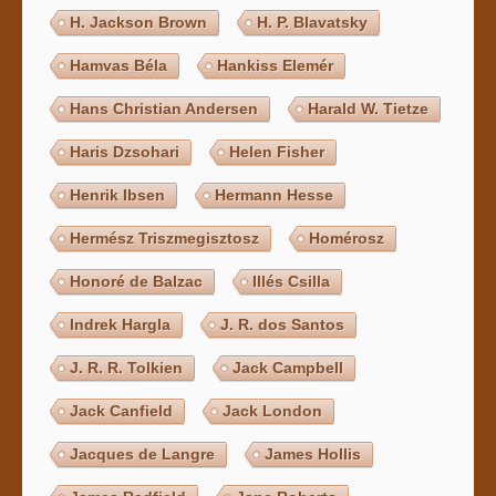
H. Jackson Brown
H. P. Blavatsky
Hamvas Béla
Hankiss Elemér
Hans Christian Andersen
Harald W. Tietze
Haris Dzsohari
Helen Fisher
Henrik Ibsen
Hermann Hesse
Hermész Triszmegisztosz
Homérosz
Honoré de Balzac
Illés Csilla
Indrek Hargla
J. R. dos Santos
J. R. R. Tolkien
Jack Campbell
Jack Canfield
Jack London
Jacques de Langre
James Hollis