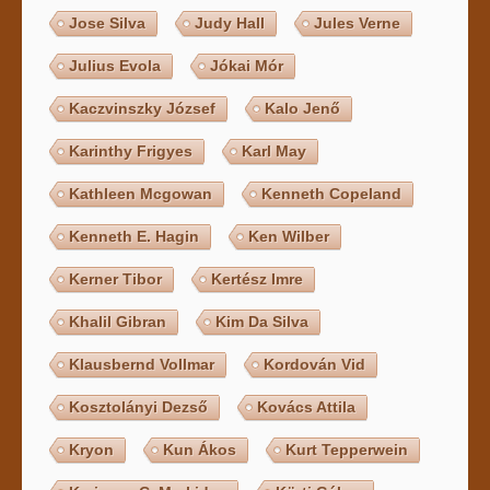
Jose Silva
Judy Hall
Jules Verne
Julius Evola
Jókai Mór
Kaczvinszky József
Kalo Jenő
Karinthy Frigyes
Karl May
Kathleen Mcgowan
Kenneth Copeland
Kenneth E. Hagin
Ken Wilber
Kerner Tibor
Kertész Imre
Khalil Gibran
Kim Da Silva
Klausbernd Vollmar
Kordován Vid
Kosztolányi Dezső
Kovács Attila
Kryon
Kun Ákos
Kurt Tepperwein