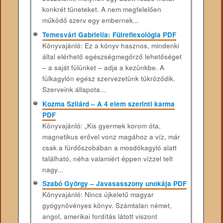
konkrét tüneteket. A nem megfelelően
működő szerv egy embernek...
Temesvári Gabriella: Fülreflexológia PDF
Könyvajánló: Ez a könyv hasznos, mindenki
által elérhető egészségmegőrző lehetőséget
– a saját fülünket – adja a kezünkbe. A
fülkagylón egész szervezetünk tükröződik.
Szerveink állapota...
Kozma Szilárd – A 4 elem szerinti karma
PDF
Könyvajánló: „Kis gyermek korom óta,
magnetikus erővel vonz magához a víz, már
csak a fürdőszobában a mosdókagyló alatt
található, néha valamiért éppen vízzel telt
nagy...
Szabó György – Javasasszony unokája PDF
Könyvajánló: Nincs újkeletű magyar
gyógynövényes könyv. Számtalan német,
angol, amerikai fordítás látott viszont