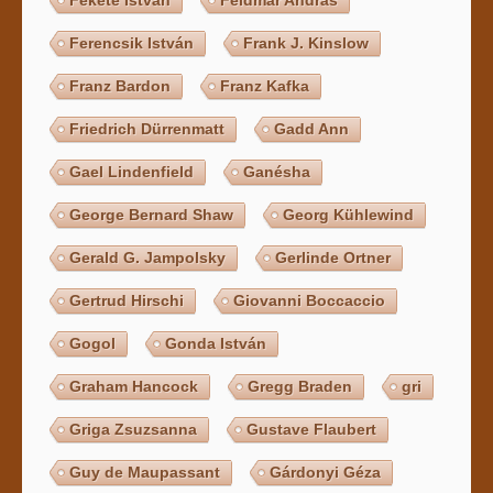
Ferencsik István
Frank J. Kinslow
Franz Bardon
Franz Kafka
Friedrich Dürrenmatt
Gadd Ann
Gael Lindenfield
Ganésha
George Bernard Shaw
Georg Kühlewind
Gerald G. Jampolsky
Gerlinde Ortner
Gertrud Hirschi
Giovanni Boccaccio
Gogol
Gonda István
Graham Hancock
Gregg Braden
gri
Griga Zsuzsanna
Gustave Flaubert
Guy de Maupassant
Gárdonyi Géza