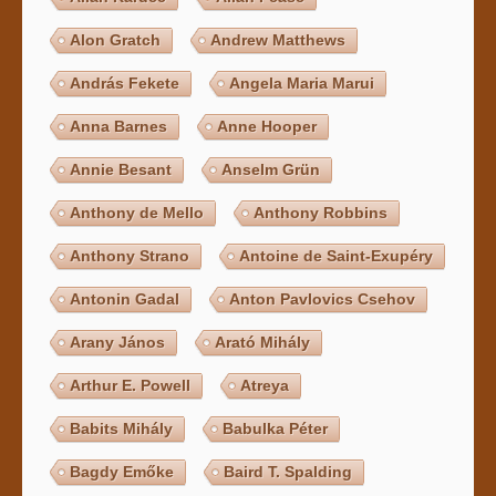
Alon Gratch
Andrew Matthews
András Fekete
Angela Maria Marui
Anna Barnes
Anne Hooper
Annie Besant
Anselm Grün
Anthony de Mello
Anthony Robbins
Anthony Strano
Antoine de Saint-Exupéry
Antonin Gadal
Anton Pavlovics Csehov
Arany János
Arató Mihály
Arthur E. Powell
Atreya
Babits Mihály
Babulka Péter
Bagdy Emőke
Baird T. Spalding