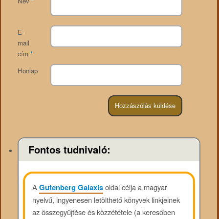
Név
*
E-
mail
cím
*
Honlap
Fontos tudnivaló:
A
Gutenberg Galaxis
oldal célja a magyar
nyelvű, ingyenesen letölthető könyvek linkjeinek
az összegyűjtése és közzététele (a keresőben