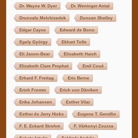
Dr. Wayne W. Dyer
Dr. Weninger Antal
Drunvalo Melchizedek
Duncan Shelley
Edgar Cayce
Edward de Bono
Egely György
Ekhart Tolle
Eli Jaxon-Bear
Elisabeth Haich
Elizabeth Clare Prophet
Emil Coué
Erhard F. Freitag
Eric Berne
Erich Fromm
Erich von Däniken
Erika Johansen
Esther Vilar
Esther és Jerry Hicks
Eugene T. Gendlin
F. E. Eckard Strohm
F. Várkonyi Zsuzsa
Fekete István
Feldmár András