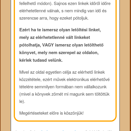
fellelhető módon). Sajnos ezen linkek időről időre
elérhetetlenné válnak, s nem mindig van idő és
szerencse arra, hogy ezeket pótoljuk.
Ezért ha te ismersz olyan letöltési linket,
mely az elérhetetlenné vált linkeket
pótolhatja, VAGY ismersz olyan letölthető
könyvet, mely nem szerepel az oldalon,
kérlek tudasd velünk.
Mivel az oldal egyetlen célja az elérhető linkek
közzététele, ezért művek elektronikus elérhetővé
tételére semmilyen formában nem vállalkozunk
(mivel a könyvek zömét mi magunk sem töltöttük
le).
Megértéseteket előre is köszönjük!