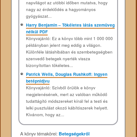
napvilágot az utóbbi időben mutatva, hogy
nagy az érdeklődés a hagyományos
gyógyászat...
Harry Benjamin – Tökéletes látás szemüveg
nélkül PDF
Könyvajánló: Ez a könyv több mint 1 000 000
példányban jelent meg eddig a világon.
Különféle látáshibában és szembetegségben
szenvedő betegek nyerték vissza
bizonyítottan tökéletes...
Patrick Wells, Douglas Rushkoff: Ingyen
betépnidjvu
Könyvajánló: Szívből örülök e könyv
megjelenésének, mert az valóban működő
tudattágító módszereket kínál fel a testi és
lelki pusztulást okozó kábítószerek helyett.
Kívánom, hogy az...
A könyv témakörei:
Betegségekről