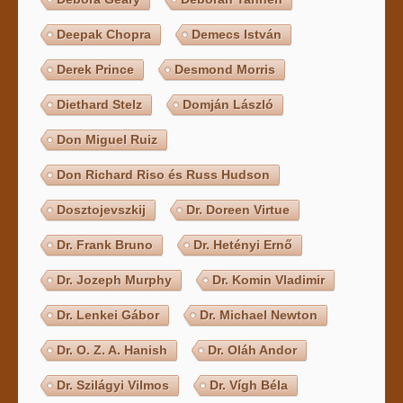
Deepak Chopra
Demecs István
Derek Prince
Desmond Morris
Diethard Stelz
Domján László
Don Miguel Ruiz
Don Richard Riso és Russ Hudson
Dosztojevszkij
Dr. Doreen Virtue
Dr. Frank Bruno
Dr. Hetényi Ernő
Dr. Jozeph Murphy
Dr. Komin Vladimir
Dr. Lenkei Gábor
Dr. Michael Newton
Dr. O. Z. A. Hanish
Dr. Oláh Andor
Dr. Szilágyi Vilmos
Dr. Vígh Béla