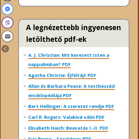
A legnézettebb ingyenesen
letölthető pdf-ek
A. J. Christian: Mit keresett Isten a
nappalimban? PDF
Agatha Christie: Éjféltájt PDF
Allan és Barbara Pease: A testbeszéd
enciklopédiája PDF
Bert Hellinger: A ​szeretet rendje PDF
Carl R. Rogers: Valakivé válni PDF
Elisabeth Haich: Beavatás I.-II. PDF
Eric Berne – Sorskönyv PDF