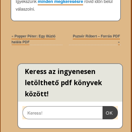
Igyekszünk
minden megkeresésre
rövid időn belül
válaszolni.
«
Popper Péter: Egy illúzió
Puzsér Róbert – Forrás PDF
halála PDF
»
Keress az ingyenesen
letölthető pdf könyvek
között!
OK