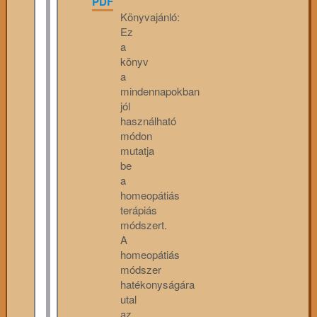
PDF
Könyvajánló:
Ez
a
könyv
a
mindennapokban
jól
használható
módon
mutatja
be
a
homeopátiás
terápiás
módszert.
A
homeopátiás
módszer
hatékonyságára
utal
az,