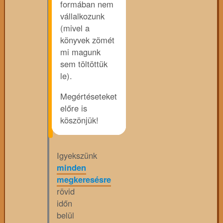
formában nem
vállalkozunk
(mivel a
könyvek zömét
mi magunk
sem töltöttük
le).
Megértéseteket
előre is
köszönjük!
Igyekszünk
minden
megkeresésre
rövid
időn
belül