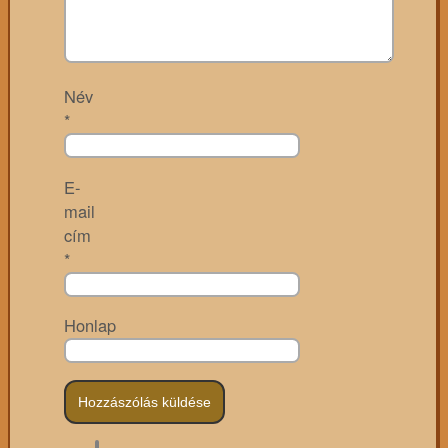
Név
*
E-
mail
cím
*
Honlap