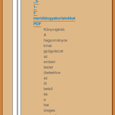
„3-
1-
2”
meridiángyakorlatokkal
PDF
Könyvajánló:
A
hagyományos
kínai
gyógyászat
az
emberi
testet
(beleértve
az
öt
belső
és
a
hat
üreges