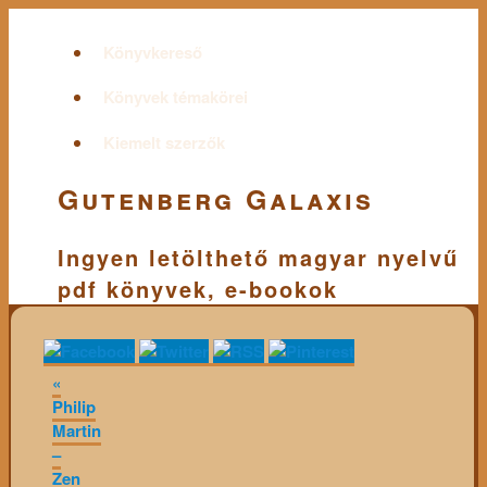
Könyvkereső
Könyvek témakörei
Kiemelt szerzők
Gutenberg Galaxis
Ingyen letölthető magyar nyelvű
pdf könyvek, e-bookok
«
Philip
Martin
–
Zen