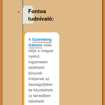
Fontos
tudnivaló:
A
Gutenberg
Galaxis
oldal
célja a magyar
nyelvű,
ingyenesen
letölthető
könyvek
linkjeinek az
összegyűjtése
és közzététele
(a keresőben
fellelhető