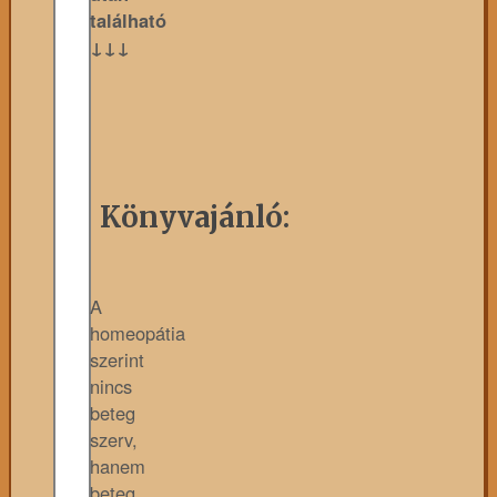
található
↓↓↓
Könyvajánló:
A
homeopátia
szerint
nincs
beteg
szerv,
hanem
beteg