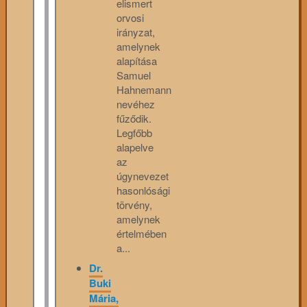
elismert
orvosi
irányzat,
amelynek
alapítása
Samuel
Hahnemann
nevéhez
fűződik.
Legfőbb
alapelve
az
úgynevezet
hasonlósági
törvény,
amelynek
értelmében
a...
Dr.
Buki
Mária,