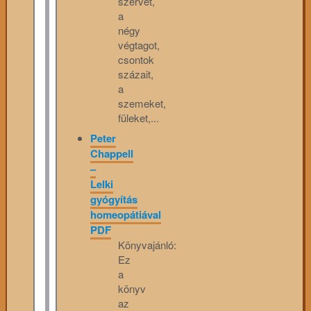
szervet,
a
négy
végtagot,
csontok
százait,
a
szemeket,
füleket,...
Peter
Chappell
–
Lelki
gyógyítás
homeopátiával
PDF
Könyvajánló:
Ez
a
könyv
az