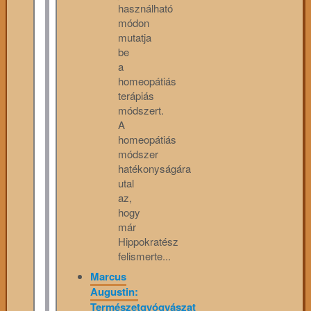
használható
módon
mutatja
be
a
homeopátiás
terápiás
módszert.
A
homeopátiás
módszer
hatékonyságára
utal
az,
hogy
már
Hippokratész
felismerte...
Marcus
Augustin:
Természetgyógyászat