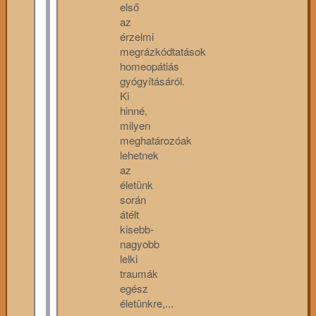
első
az
érzelmi
megrázkódtatások
homeopátiás
gyógyításáról.
Ki
hinné,
milyen
meghatározóak
lehetnek
az
életünk
során
átélt
kisebb-
nagyobb
lelki
traumák
egész
életünkre,...