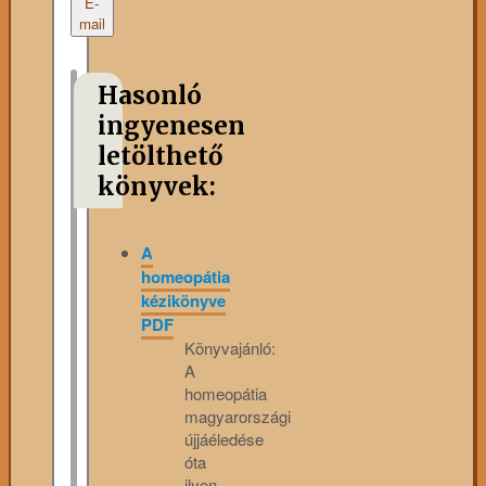
E-
mail
Hasonló
ingyenesen
letölthető
könyvek:
A
homeopátia
kézikönyve
PDF
Könyvajánló:
A
homeopátia
magyarországi
újjáéledése
óta
ilyen