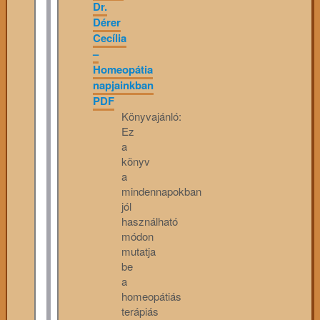
Dr.
Dérer
Cecília
–
Homeopátia
napjainkban
PDF
Könyvajánló:
Ez
a
könyv
a
mindennapokban
jól
használható
módon
mutatja
be
a
homeopátiás
terápiás