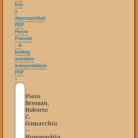
kiút
a
depresszióból
PDF
Pierre
Franckh
– A
boldog
szerelem
aranyszabályai
PDF
»
Piero
Bressan,
Roberto
C.
Gamacchio
–
Homeopátia