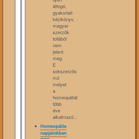
átfogó,
gyakorlati
kézikönyv,
magyar
szerzők
tollából
nem
jelent
meg.
E
sokszerzős
mű
melyet
a
homeopátiát
több
éve
alkalmazó...
Homeopátia
napjainkban