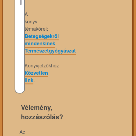
A
könyv
témakörei:
Betegségekről
mindenkinek
Természetgyógyászat
Könyvjelzőkhöz
Közvetlen
link
.
Vélemény,
hozzászólás?
Az