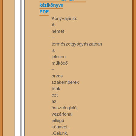
kézikönyve
PDF
Könyvajánló:
A
német
–
természetgyógyászatban
is
jelesen
működő
–
orvos
szakemberek
írták
ezt
az
összefoglaló,
vezérfonal
jellegű
könyvet.
„Célunk,