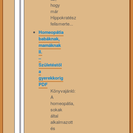
hogy
már
Hippokratész
felismerte...
Homeopátia
babáknak,
mamáknak
II.
–
Születéstől
a
gyerekkorig
PDF
Könyvajánló:
A
homeopátia,
sokak
által
alkalmazott
és