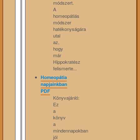
módszert.
A
homeopátiás
módszer
hatékonyságára
utal
az,
hogy
már
Hippokratész
felismerte...
Homeopátia
napjainkban
PDF
Könyvajánló:
Ez
a
könyv
a
mindennapokban
jól