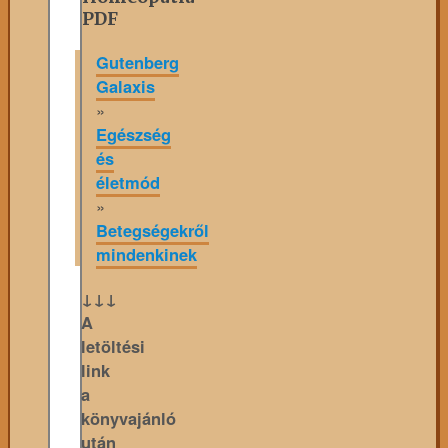
PDF
Gutenberg
Galaxis
»
Egészség
és
életmód
»
Betegségekről
mindenkinek
↓↓↓
A
letöltési
link
a
könyvajánló
után