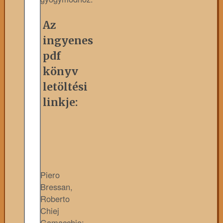
Az
ingyenes
pdf
könyv
letöltési
linkje:
Piero
Bressan,
Roberto
Chiej
Gamacchio: