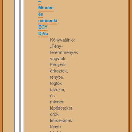
–
Minden
és
mindenki
EGY
DjVu
Könyvajánló:
„Fény-
teremtmények
vagytok.
Fényből
érkeztek,
fénybe
fogtok
távozni,
és
minden
lépéseteket
örök
létezésetek
fénye