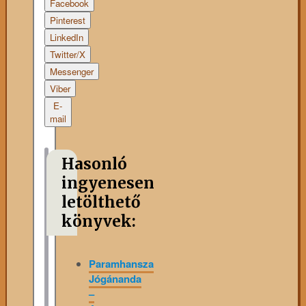
Facebook
Pinterest
LinkedIn
Twitter/X
Messenger
Viber
E-
mail
Hasonló
ingyenesen
letölthető
könyvek:
Paramhansza
Jógánanda
–