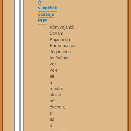
A
világlélek
óceánja
PDF
Könyvajánló:
Szvámí
Krijánanda
Paramhansza
Jógánanda
tanítványa
volt,
vele
élt
a
mester
utolsó
pár
évében,
s
az
ő