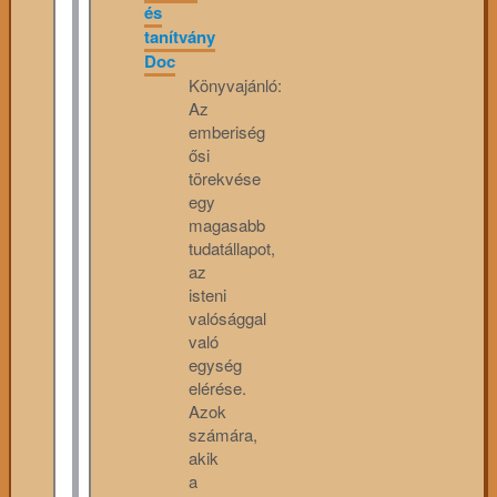
és
tanítvány
Doc
Könyvajánló:
Az
emberiség
ősi
törekvése
egy
magasabb
tudatállapot,
az
isteni
valósággal
való
egység
elérése.
Azok
számára,
akik
a