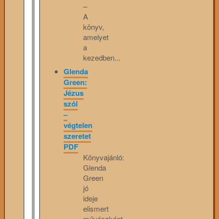
–
A
könyv,
amelyet
a
kezedben...
Glenda
Green:
Jézus
szól
–
végtelen
szeretet
PDF
Könyvajánló:
Glenda
Green
jó
ideje
elismert
művészként