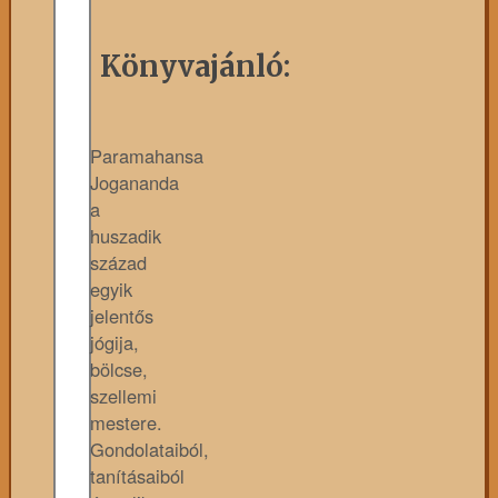
Könyvajánló:
Paramahansa
Jogananda
a
huszadik
század
egyik
jelentős
jógija,
bölcse,
szellemi
mestere.
Gondolataiból,
tanításaiból