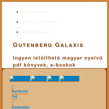
Könyvkereső
Könyvek témakörei
Kiemelt szerzők
Gutenberg Galaxis
Ingyen letölthető magyar nyelvű
pdf könyvek, e-bookok
«
Kordován
Vid
–
Kezemben