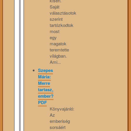
kíséri.
Saját
választásotok
szerint
tartózkodtok
most
egy
magatok
teremtette
világban.
Ami...
Szepes
Mária:
Merre
tartasz,
ember?
PDF
Könyvajánló:
Az
emberiség
sorsáért