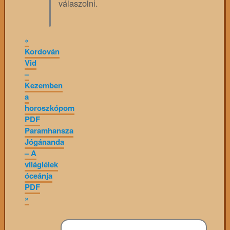
válaszolni.
«
Kordován
Vid
–
Kezemben
a
horoszkópom
PDF
Paramhansza
Jógánanda
– A
világlélek
óceánja
PDF
»