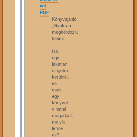
val
PDF
Könyvajánló:
„Gyakran
megkérdezik
tőlem:
–
Ha
egy
lakatlan
szigetre
kerülnél,
és
csak
egy
könyvet
vihetnél
magaddal,
melyik
lenne
az?