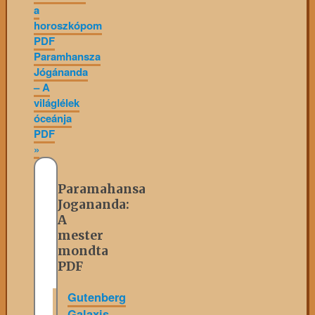
a
horoszkópom
PDF
Paramhansza
Jógánanda
– A
világlélek
óceánja
PDF
»
Paramahansa
Jogananda:
A
mester
mondta
PDF
Gutenberg
Galaxis