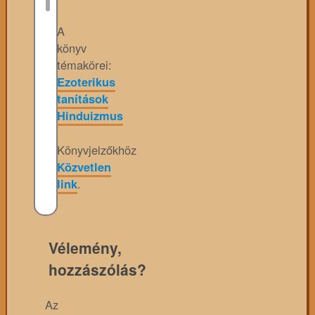
A
könyv
témakörei:
Ezoterikus
tanítások
Hinduizmus
Könyvjelzőkhöz
Közvetlen
link
.
Vélemény,
hozzászólás?
Az