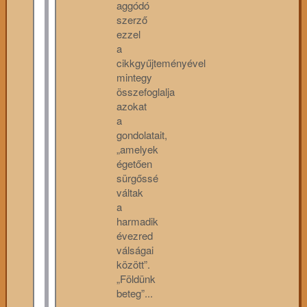
aggódó
szerző
ezzel
a
cikkgyűjteményével
mintegy
összefoglalja
azokat
a
gondolatait,
„amelyek
égetően
sürgőssé
váltak
a
harmadik
évezred
válságai
között”.
„Földünk
beteg”...