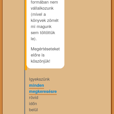
formában nem
vállalkozunk
(mivel a
könyvek zömét
mi magunk
sem töltöttük
le).
Megértéseteket
előre is
köszönjük!
Igyekszünk
minden
megkeresésre
rövid
időn
belül