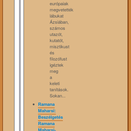
európaiak
megvetették
lábukat
Ázsiában,
számos
utazót,
kutatót,
misztikust
és
filozófust
igéztek
meg
a
keleti
tanítások.
Sokan...
Ramana
Maharsi:
Beszélgetés
Ramana
Maharsi-