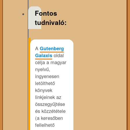
Fontos
tudnivaló:
A
Gutenberg
Galaxis
oldal
célja a magyar
nyelvű,
ingyenesen
letölthető
könyvek
linkjeinek az
összegyűjtése
és közzététele
(a keresőben
fellelhető