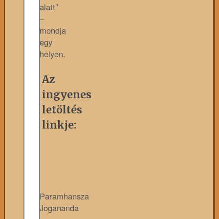
alatt”
–
mondja
egy
helyen.
Az
ingyenes
letöltés
linkje:
Paramhansza
Jogananda