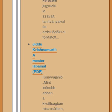
kérésére
jegyezte
le
szavait,
tanítványaival
és
érdeklődőkkel
folytatott...
Jiddu
Krishnamurti:
A
mester
lábainál
(PDF)
Könyvajánló:
„Mint
idősebb
abban
a
kiváltságban
részesültem,