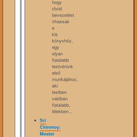
hogy
rövid
bevezetést
írhassak
e
kis
könyvhöz,
egy
olyan
fiatalabb
testvérünk
első
munkájához,
aki
testben
valóban
fiatalabb,
lélekben...
Sri
Chinmoy:
Mester