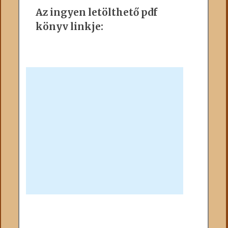
Az ingyen letölthető pdf
könyv linkje: