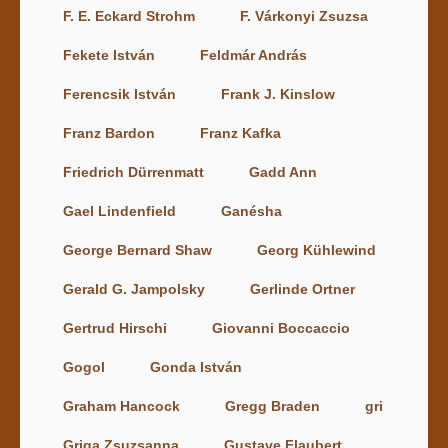
F. E. Eckard Strohm
F. Várkonyi Zsuzsa
Fekete István
Feldmár András
Ferencsik István
Frank J. Kinslow
Franz Bardon
Franz Kafka
Friedrich Dürrenmatt
Gadd Ann
Gael Lindenfield
Ganésha
George Bernard Shaw
Georg Kühlewind
Gerald G. Jampolsky
Gerlinde Ortner
Gertrud Hirschi
Giovanni Boccaccio
Gogol
Gonda István
Graham Hancock
Gregg Braden
gri
Griga Zsuzsanna
Gustave Flaubert