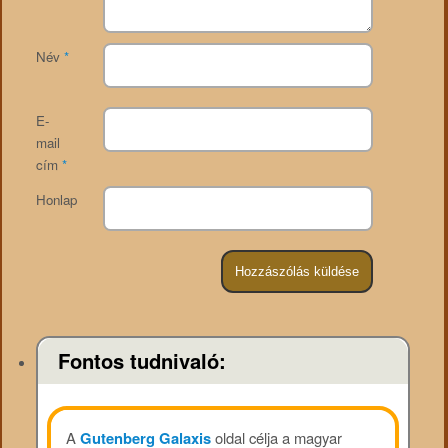
Név
*
E-
mail
cím
*
Honlap
Fontos tudnivaló:
A
Gutenberg Galaxis
oldal célja a magyar