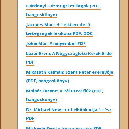
Gárdonyi Géza: Egri csillagok (PDF,
hangoskönyv)
Jacques Martel: Lelki eredetű
betegségek lexikona PDF, DOC
Jókai Mór: Aranyember PDF
Lázár Ervin: A Négyszögletű Kerek Erdő
PDF
Mikszáth Kálmán: Szent Péter esernyője
(PDF, hangoskönyv)
Molnár Ferenc: A Pál utcai fiúk (PDF,
hangoskönyv)
Dr. Michael Newton: Lelkünk útja 1.rész
PDF
Michaela Riedl – Jóni-masszázs PDF