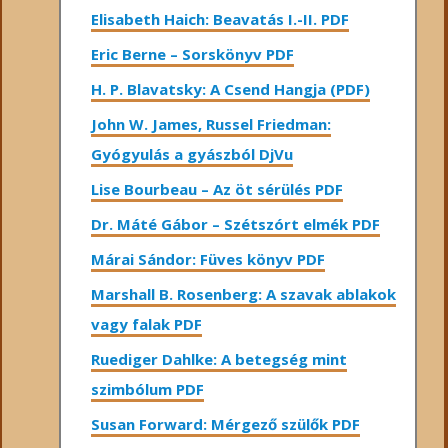
Elisabeth Haich: Beavatás I.-II. PDF
Eric Berne – Sorskönyv PDF
H. P. Blavatsky: A Csend Hangja (PDF)
John W. James, Russel Friedman:
Gyógyulás a gyászból DjVu
Lise Bourbeau – Az öt sérülés PDF
Dr. Máté Gábor – Szétszórt elmék PDF
Márai Sándor: Füves könyv PDF
Marshall B. Rosenberg: A szavak ablakok
vagy falak PDF
Ruediger Dahlke: A betegség mint
szimbólum PDF
Susan Forward: Mérgező szülők PDF