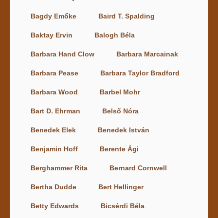
Bagdy Emőke
Baird T. Spalding
Baktay Ervin
Balogh Béla
Barbara Hand Clow
Barbara Marcainak
Barbara Pease
Barbara Taylor Bradford
Barbara Wood
Barbel Mohr
Bart D. Ehrman
Belső Nóra
Benedek Elek
Benedek István
Benjamin Hoff
Berente Ági
Berghammer Rita
Bernard Cornwell
Bertha Dudde
Bert Hellinger
Betty Edwards
Bicsérdi Béla