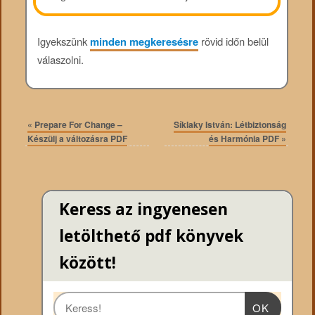
Igyekszünk
minden megkeresésre
rövid időn belül
válaszolni.
«
Prepare For Change –
Síklaky István: Létbiztonság
Készülj a változásra PDF
és Harmónia PDF
»
Keress az ingyenesen
letölthető pdf könyvek
között!
OK