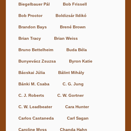
Biegelbauer Pál
Bob Frissell
Bob Proctor
Boldizsár Ildikó
Brandon Bays
Brené Brown
Brian Tracy
Brian Weiss
Bruno Bettelheim
Buda Béla
Bunyevácz Zsuzsa
Byron Katie
Bácskai Júlia
Bálint Mihály
Bánki M. Csaba
C. G. Jung
C. J. Roberts
C. W. Gortner
C. W. Leadbeater
Cara Hunter
Carlos Castaneda
Carl Sagan
Caroline Myss
Chanda Hahn