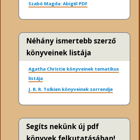
Szabó Magda: Abigél PDF
Néhány ismertebb szerző
könyveinek listája
Agatha Christie könyveinek tematikus
listája
J. R. R. Tolkien könyveinek sorrendje
Segíts nekünk új pdf
könyvek felkutatásában!