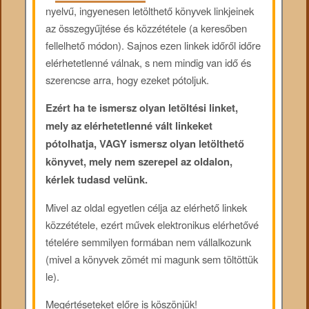
nyelvű, ingyenesen letölthető könyvek linkjeinek
az összegyűjtése és közzététele (a keresőben
fellelhető módon). Sajnos ezen linkek időről időre
elérhetetlenné válnak, s nem mindig van idő és
szerencse arra, hogy ezeket pótoljuk.
Ezért ha te ismersz olyan letöltési linket,
mely az elérhetetlenné vált linkeket
pótolhatja, VAGY ismersz olyan letölthető
könyvet, mely nem szerepel az oldalon,
kérlek tudasd velünk.
Mivel az oldal egyetlen célja az elérhető linkek
közzététele, ezért művek elektronikus elérhetővé
tételére semmilyen formában nem vállalkozunk
(mivel a könyvek zömét mi magunk sem töltöttük
le).
Megértéseteket előre is köszönjük!