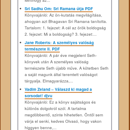
Minthogy az...
Sri Sadhu Om: Sri Ramana útja PDF
Könyvajánló: Az ön-kutatás megvilágítása,
ahogyan azt Bhagavan Sri Ramana tanította.
Tartalom: 1. fejezet: A cél az örök boldogság
2. fejezet: Mi a boldogság? 3. fejezet:...
Jane Roberts: A személyes valóság
természete II. PDF
Könyvajánló: A pár éve megjelent Seth-
könyvek után A személyes valóság
természete Seth újabb műve. A kötetben Seth
a saját magunk által teremtett valóságot
tárgyalja. Elmagyarázza,...
Vadim Zeland – Válaszd ki magad a
sorsodat! djvu
Könyvajánló: Ez a könyv sajátságos és
különös dolgokról szól. A tartalma
megdöbbentő, szinte hihetetlen. Öntől sem
várja el senki, kedves Olvasó, hogy vakon
higgyen benne,...