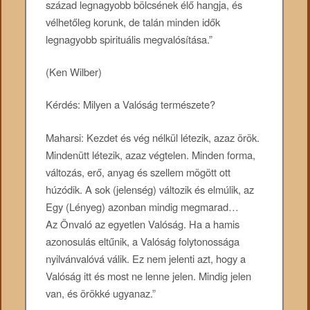
század legnagyobb bölcsének élő hangja, és
vélhetőleg korunk, de talán minden idők
legnagyobb spirituális megvalósítása.”
(Ken Wilber)
Kérdés: Milyen a Valóság természete?
Maharsi: Kezdet és vég nélkül létezik, azaz örök.
Mindenütt létezik, azaz végtelen. Minden forma,
változás, erő, anyag és szellem mögött ott
húzódik. A sok (jelenség) változik és elmúlik, az
Egy (Lényeg) azonban mindig megmarad…
Az Önvaló az egyetlen Valóság. Ha a hamis
azonosulás eltűnik, a Valóság folytonossága
nyilvánvalóvá válik. Ez nem jelenti azt, hogy a
Valóság itt és most ne lenne jelen. Mindig jelen
van, és örökké ugyanaz.”