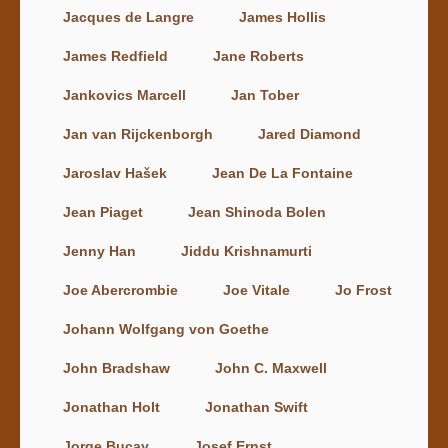
Jacques de Langre
James Hollis
James Redfield
Jane Roberts
Jankovics Marcell
Jan Tober
Jan van Rijckenborgh
Jared Diamond
Jaroslav Hašek
Jean De La Fontaine
Jean Piaget
Jean Shinoda Bolen
Jenny Han
Jiddu Krishnamurti
Joe Abercrombie
Joe Vitale
Jo Frost
Johann Wolfgang von Goethe
John Bradshaw
John C. Maxwell
Jonathan Holt
Jonathan Swift
Jorge Bucay
Josef Ernst