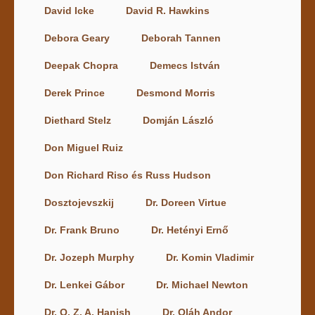
David Icke
David R. Hawkins
Debora Geary
Deborah Tannen
Deepak Chopra
Demecs István
Derek Prince
Desmond Morris
Diethard Stelz
Domján László
Don Miguel Ruiz
Don Richard Riso és Russ Hudson
Dosztojevszkij
Dr. Doreen Virtue
Dr. Frank Bruno
Dr. Hetényi Ernő
Dr. Jozeph Murphy
Dr. Komin Vladimir
Dr. Lenkei Gábor
Dr. Michael Newton
Dr. O. Z. A. Hanish
Dr. Oláh Andor