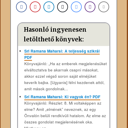
Hasonló ingyenesen
letölthető könyvek:
Sri Ramana Maharsi: A teljesség szikrái
PDF
Könyvajánló: „Ha az emberek megjelenésüket
elváltoztatva be akarnak csapni másokat,
akkor ezzel végső soron saját elméjüket
keverik bajba. [Ugyanis] félni kezdenek attól,
amit mások gondolnak...
Srí Ramana Maharsi: Ki vagyok én? PDF
Könyvajánló: Részlet: 8. Mi voltaképpen az
elme? Amit „elmének” neveznek, az egy
Önvalón belüli rendkívüli hatalom. Az elme az
összes gondolat megjelenésének oka.