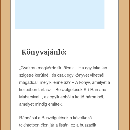
Könyvajánló:
„Gyakran megkérdezik tőlem: – Ha egy lakatlan
szigetre kerülnél, és csak egy könyvet vihetnél
magaddal, melyik lenne az? – A könyv, amelyet a
kezedben tartasz – Beszélgetések Srí Ramana
Maharsival -, az egyik abból a kettő-háromból,
amelyet mindig említek.
Ráadásul a Beszélgetések a következő
tekintetben élen jár a listán: ez a huszadik