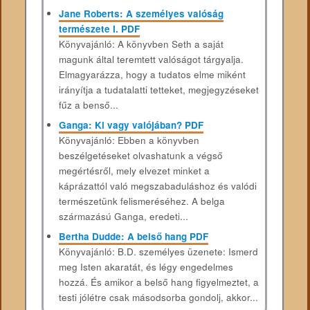
Jane Roberts: A személyes valóság
természete I. PDF
Könyvajánló: A könyvben Seth a saját
magunk által teremtett valóságot tárgyalja.
Elmagyarázza, hogy a tudatos elme miként
irányítja a tudatalatti tetteket, megjegyzéseket
fűz a benső...
Ganga: Ki vagy valójában? PDF
Könyvajánló: Ebben a könyvben
beszélgetéseket olvashatunk a végső
megértésről, mely elvezet minket a
káprázattól való megszabaduláshoz és valódi
természetünk felismeréséhez. A belga
származású Ganga, eredeti...
Bertha Dudde: A belső hang PDF
Könyvajánló: B.D. személyes üzenete: Ismerd
meg Isten akaratát, és légy engedelmes
hozzá. És amikor a belső hang figyelmeztet, a
testi jólétre csak másodsorba gondolj, akkor...