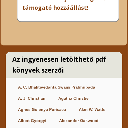
támogató hozzáállást!
Az ingyenesen letölthető pdf
könyvek szerzői
A. C. Bhaktivedānta Swāmī Prabhupāda
A. J. Christian
Agatha Christie
Agnes Golenya Purisaca
Alan W. Watts
Albert Györgyi
Alexander Oakwood