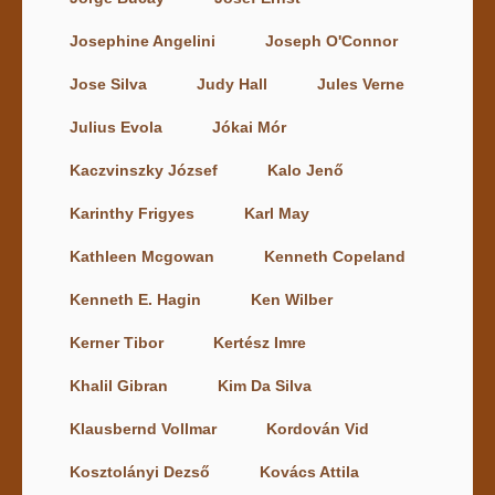
Josephine Angelini
Joseph O'Connor
Jose Silva
Judy Hall
Jules Verne
Julius Evola
Jókai Mór
Kaczvinszky József
Kalo Jenő
Karinthy Frigyes
Karl May
Kathleen Mcgowan
Kenneth Copeland
Kenneth E. Hagin
Ken Wilber
Kerner Tibor
Kertész Imre
Khalil Gibran
Kim Da Silva
Klausbernd Vollmar
Kordován Vid
Kosztolányi Dezső
Kovács Attila