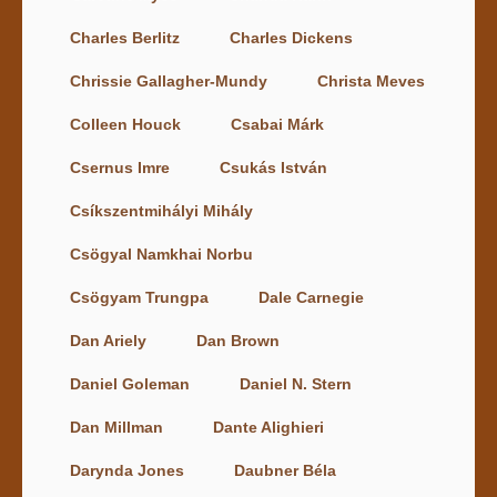
Charles Berlitz
Charles Dickens
Chrissie Gallagher-Mundy
Christa Meves
Colleen Houck
Csabai Márk
Csernus Imre
Csukás István
Csíkszentmihályi Mihály
Csögyal Namkhai Norbu
Csögyam Trungpa
Dale Carnegie
Dan Ariely
Dan Brown
Daniel Goleman
Daniel N. Stern
Dan Millman
Dante Alighieri
Darynda Jones
Daubner Béla