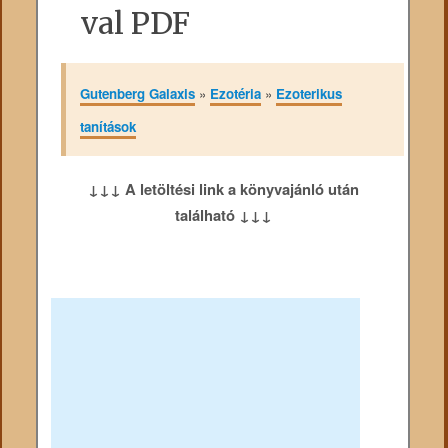
val PDF
Gutenberg Galaxis
»
Ezotéria
»
Ezoterikus
tanítások
↓↓↓ A letöltési link a könyvajánló után
található ↓↓↓