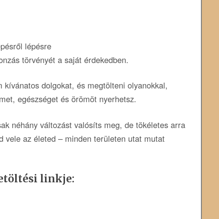
épésről lépésre
onzás törvényét a saját érdekedben.
m kívánatos dolgokat, és megtölteni olyanokkal,
lmet, egészséget és örömöt nyerhetsz.
ak néhány változást valósíts meg, de tökéletes arra
d vele az életed – minden területen utat mutat
töltési linkje: