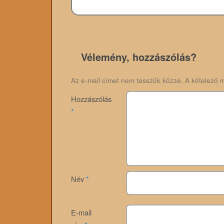
Vélemény, hozzászólás?
Az e-mail címet nem tesszük közzé.
A kötelező 
Hozzászólás
*
Név
*
E-mail