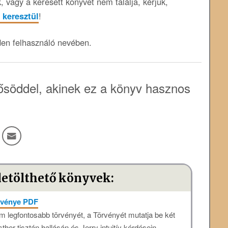
 vagy a keresett könyvet nem találja, kérjük,
 keresztül
!
den felhasználó nevében.
söddel, akinek ez a könyv hasznos
letölthető könyvek:
örvénye PDF
 legfontosabb törvényét, a Törvényét mutatja be két
sther tisztán hallásán és Jerry intuitív kérdésein