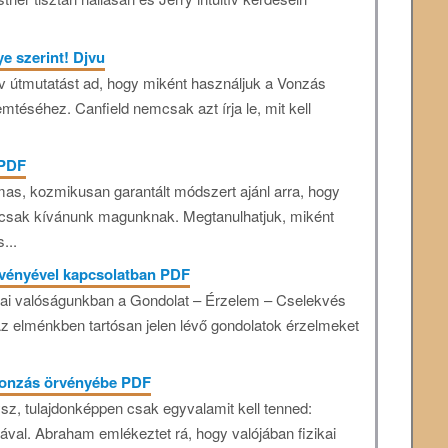
ye szerint! Djvu
v útmutatást ad, hogy miként használjuk a Vonzás
téséhez. Canfield nemcsak azt írja le, mit kell
 PDF
as, kozmikusan garantált módszert ajánl arra, hogy
 csak kívánunk magunknak. Megtanulhatjuk, miként
...
rvényével kapcsolatban PDF
kai valóságunkban a Gondolat – Érzelem – Cselekvés
Az elménkben tartósan jelen lévő gondolatok érzelmeket
 vonzás örvényébe PDF
sz, tulajdonképpen csak egyvalamit kell tenned:
ával. Abraham emlékeztet rá, hogy valójában fizikai