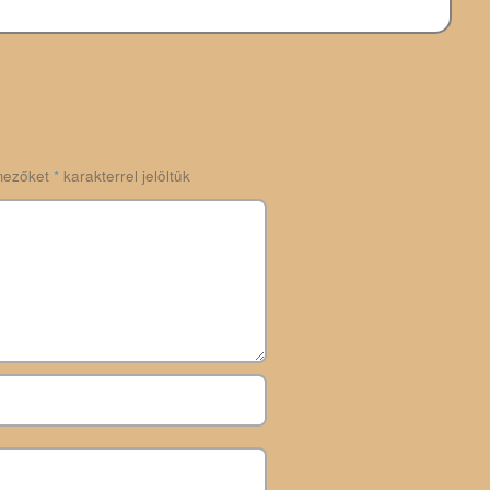
mezőket
*
karakterrel jelöltük