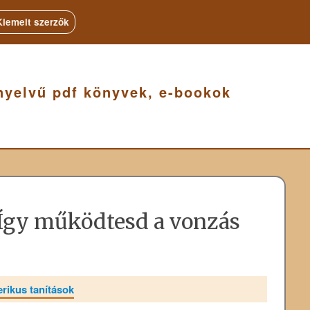
Kiemelt szerzők
nyelvű pdf könyvek, e-bookok
: Így működtesd a vonzás
erikus tanítások