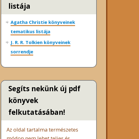
listája
Agatha Christie könyveinek
tematikus listája
J. R. R. Tolkien könyveinek
sorrendje
Segíts nekünk új pdf
könyvek
felkutatásában!
Az oldal tartalma természetes
módon nem lehet teljes és