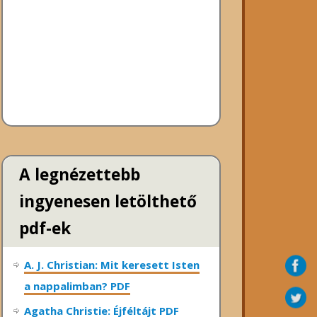
A legnézettebb
ingyenesen letölthető
pdf-ek
A. J. Christian: Mit keresett Isten
a nappalimban? PDF
Agatha Christie: Éjféltájt PDF