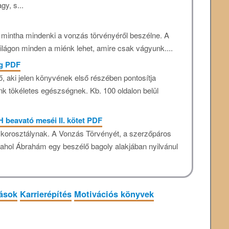
gy, s...
 mintha mindenki a vonzás törvényéről beszélne. A
ilágon minden a miénk lehet, amire csak vágyunk....
ég PDF
, aki jelen könyvének első részében pontosítja
nk tökéletes egészségnek. Kb. 100 oldalon belül
H beavató meséi II. kötet PDF
korosztálynak. A Vonzás Törvényét, a szerzőpáros
ahol Ábrahám egy beszélő bagoly alakjában nyilvánul
tások
Karrierépítés
Motivációs könyvek