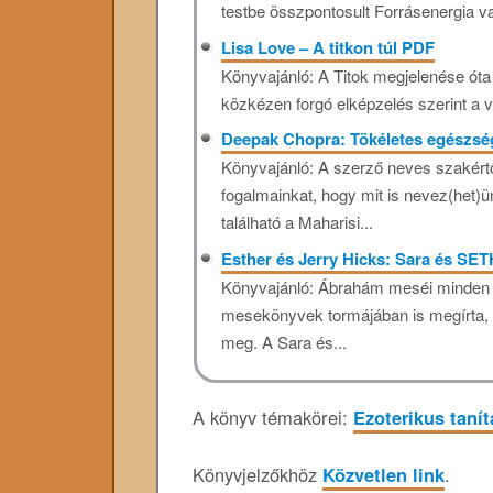
testbe összpontosult Forrásenergia va
Lisa Love – A titkon túl PDF
Könyvajánló: A Titok megjelenése óta
közkézen forgó elképzelés szerint a v
Deepak Chopra: Tökéletes egészs
Könyvajánló: A szerző neves szakértő
fogalmainkat, hogy mit is nevez(het)ü
található a Maharisi...
Esther és Jerry Hicks: Sara és SET
Könyvajánló: Ábrahám meséi minden 
mesekönyvek tormájában is megírta, 
meg. A Sara és...
A könyv témakörei:
Ezoterikus taní
Könyvjelzőkhöz
Közvetlen link
.