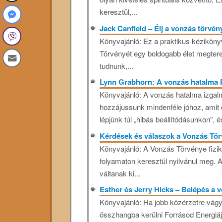
keresztül,...
Jack Canfield – Élj a vonzás törvén
Könyvajánló: Ez a praktikus kéziköny
Törvényét egy boldogabb élet megterem
tudnunk,...
Lynn Grabhorn: A vonzás hatalma
Könyvajánló: A vonzás hatalma izgalm
hozzájussunk mindenféle jóhoz, amit
lépjünk túl „hibás beállítódásunkon”, és
Kérdések és válaszok a Vonzás Tö
Könyvajánló: A Vonzás Törvénye fizi
folyamaton keresztül nyilvánul meg. 
váltanak ki...
Esther és Jerry Hicks – Belépés a
Könyvajánló: Ha jobb közérzetre vágy
összhangba kerülni Forrásod Energiáj