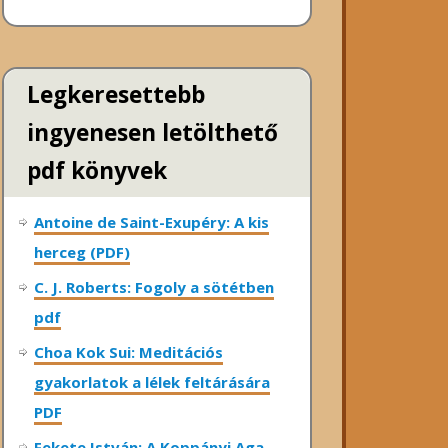
Legkeresettebb
ingyenesen letölthető
pdf könyvek
Antoine de Saint-Exupéry: A kis
herceg (PDF)
C. J. Roberts: Fogoly a sötétben
pdf
Choa Kok Sui: Meditációs
gyakorlatok a lélek feltárására
PDF
Fekete István: A Koppányi Aga