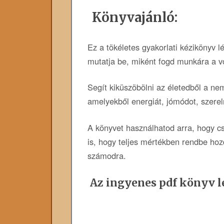
Könyvajánló:
Ez a tökéletes gyakorlati kézikönyv l
mutatja be, miként fogd munkára a v
Segít kiküszöbölni az életedből a ne
amelyekből energiát, jómódot, szere
A könyvet használhatod arra, hogy cs
is, hogy teljes mértékben rendbe hoz
számodra.
Az ingyenes pdf könyv le