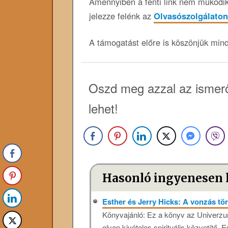
Amennyiben a fenti link nem működik,
jelezze felénk az
Olvasószolgálaton
A támogatást előre is köszönjük min
Oszd meg azzal az ismerő
lehet!
Hasonló ingyenesen 
Esther és Jerry Hicks: A vonzás t
Könyvajánló: Ez a könyv az Univerzum
olyan kivételes spirituális közvetítő, E