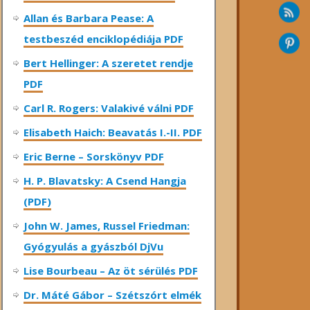
Allan és Barbara Pease: A
testbeszéd enciklopédiája PDF
Bert Hellinger: A ​szeretet rendje
PDF
Carl R. Rogers: Valakivé válni PDF
Elisabeth Haich: Beavatás I.-II. PDF
Eric Berne – Sorskönyv PDF
H. P. Blavatsky: A Csend Hangja
(PDF)
John W. James, Russel Friedman:
Gyógyulás a gyászból DjVu
Lise Bourbeau – Az öt sérülés PDF
Dr. Máté Gábor – Szétszórt elmék