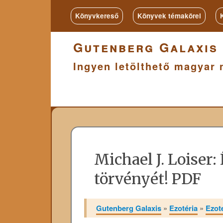
Könyvkereső
Könyvek témakörei
Gutenberg Galaxis
Ingyen letölthető magyar 
Michael J. Loiser
törvényét! PDF
Gutenberg Galaxis
»
Ezotéria
»
Ezot