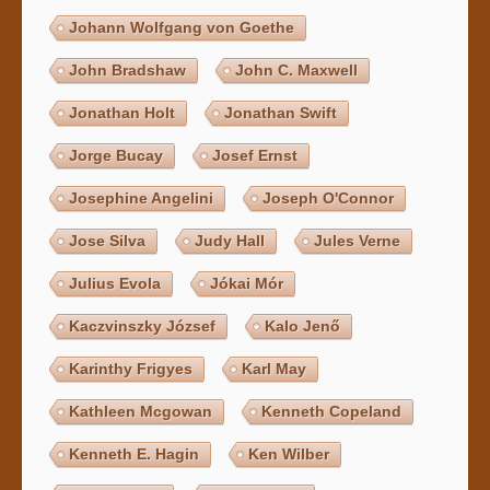
Johann Wolfgang von Goethe
John Bradshaw
John C. Maxwell
Jonathan Holt
Jonathan Swift
Jorge Bucay
Josef Ernst
Josephine Angelini
Joseph O'Connor
Jose Silva
Judy Hall
Jules Verne
Julius Evola
Jókai Mór
Kaczvinszky József
Kalo Jenő
Karinthy Frigyes
Karl May
Kathleen Mcgowan
Kenneth Copeland
Kenneth E. Hagin
Ken Wilber