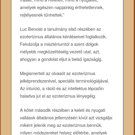
amelyek egészen napjainkig érthetetlennek,
rejtélyesnek tűnhettek.”
Luc Benoist a tanulmány első részében az
ezoterizmus általános kérdéseivel foglalkozik.
Felvázolja a misztériumtól a szent dolgok
mélyebb megközelítéséig vezető utat, azt,
ahogyan a gondolat eljut a belső igazságig.
Megismerteti az olvasót az ezoterizmus
jelképrendszerével, speciális terminológiájával.
Az intuíció, a ráció és az intellektus lépcsőin
haladva jut el az ezoterizmus lényegéig.
A kötet második részében a keleti és nyugati
vallások általános jellemzésén kívül azt vizsgálja:
miként jelenik meg az ezoterizmus bennük,
milyen módszereket helyez előtérbe, amelyek