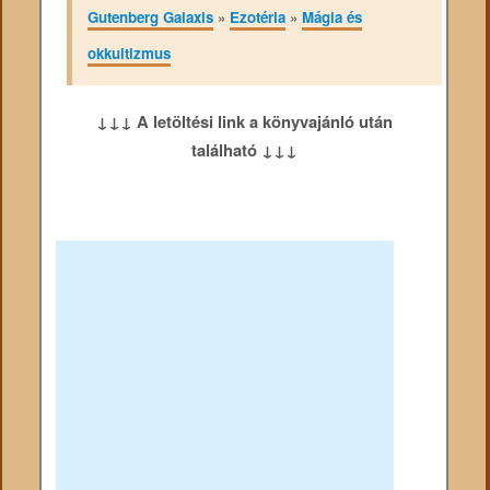
Gutenberg Galaxis
»
Ezotéria
»
Mágia és
okkultizmus
↓↓↓ A letöltési link a könyvajánló után
található ↓↓↓