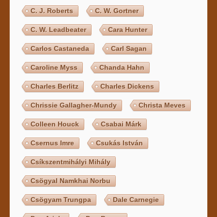
C. J. Roberts
C. W. Gortner
C. W. Leadbeater
Cara Hunter
Carlos Castaneda
Carl Sagan
Caroline Myss
Chanda Hahn
Charles Berlitz
Charles Dickens
Chrissie Gallagher-Mundy
Christa Meves
Colleen Houck
Csabai Márk
Csernus Imre
Csukás István
Csíkszentmihályi Mihály
Csögyal Namkhai Norbu
Csögyam Trungpa
Dale Carnegie