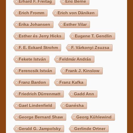
Erhard F. Freitag
Eric Berne
Erich Fromm
Erich von Däniken
Erika Johansen
Esther Vilar
Esther és Jerry Hicks
Eugene T. Gendlin
F. E. Eckard Strohm
F. Várkonyi Zsuzsa
Fekete István
Feldmár András
Ferencsik István
Frank J. Kinslow
Franz Bardon
Franz Kafka
Friedrich Dürrenmatt
Gadd Ann
Gael Lindenfield
Ganésha
George Bernard Shaw
Georg Kühlewind
Gerald G. Jampolsky
Gerlinde Ortner