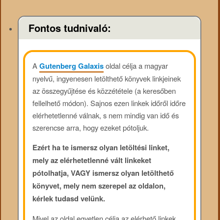
Fontos tudnivaló:
A
Gutenberg Galaxis
oldal célja a magyar
nyelvű, ingyenesen letölthető könyvek linkjeinek
az összegyűjtése és közzététele (a keresőben
fellelhető módon). Sajnos ezen linkek időről időre
elérhetetlenné válnak, s nem mindig van idő és
szerencse arra, hogy ezeket pótoljuk.
Ezért ha te ismersz olyan letöltési linket,
mely az elérhetetlenné vált linkeket
pótolhatja, VAGY ismersz olyan letölthető
könyvet, mely nem szerepel az oldalon,
kérlek tudasd velünk.
Mivel az oldal egyetlen célja az elérhető linkek