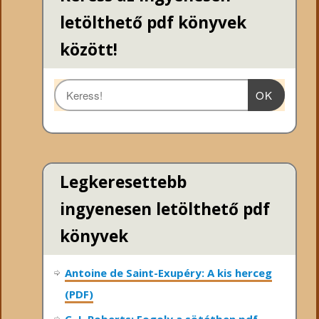
letölthető pdf könyvek
között!
OK
Legkeresettebb
ingyenesen letölthető pdf
könyvek
Antoine de Saint-Exupéry: A kis herceg
(PDF)
C. J. Roberts: Fogoly a sötétben pdf