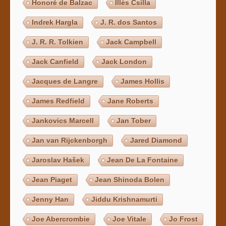
Honoré de Balzac
Illés Csilla
Indrek Hargla
J. R. dos Santos
J. R. R. Tolkien
Jack Campbell
Jack Canfield
Jack London
Jacques de Langre
James Hollis
James Redfield
Jane Roberts
Jankovics Marcell
Jan Tober
Jan van Rijckenborgh
Jared Diamond
Jaroslav Hašek
Jean De La Fontaine
Jean Piaget
Jean Shinoda Bolen
Jenny Han
Jiddu Krishnamurti
Joe Abercrombie
Joe Vitale
Jo Frost