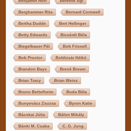
Benjamin Hoff
Berente Ági
Berghammer Rita
Bernard Cornwell
Bertha Dudde
Bert Hellinger
Betty Edwards
Bicsérdi Béla
Biegelbauer Pál
Bob Frissell
Bob Proctor
Boldizsár Ildikó
Brandon Bays
Brené Brown
Brian Tracy
Brian Weiss
Bruno Bettelheim
Buda Béla
Bunyevácz Zsuzsa
Byron Katie
Bácskai Júlia
Bálint Mihály
Bánki M. Csaba
C. G. Jung