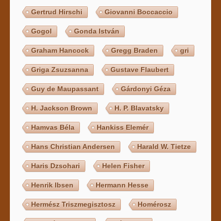
Gertrud Hirschi
Giovanni Boccaccio
Gogol
Gonda István
Graham Hancock
Gregg Braden
gri
Griga Zsuzsanna
Gustave Flaubert
Guy de Maupassant
Gárdonyi Géza
H. Jackson Brown
H. P. Blavatsky
Hamvas Béla
Hankiss Elemér
Hans Christian Andersen
Harald W. Tietze
Haris Dzsohari
Helen Fisher
Henrik Ibsen
Hermann Hesse
Hermész Triszmegisztosz
Homérosz