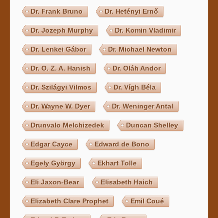
Dr. Frank Bruno
Dr. Hetényi Ernő
Dr. Jozeph Murphy
Dr. Komin Vladimir
Dr. Lenkei Gábor
Dr. Michael Newton
Dr. O. Z. A. Hanish
Dr. Oláh Andor
Dr. Szilágyi Vilmos
Dr. Vígh Béla
Dr. Wayne W. Dyer
Dr. Weninger Antal
Drunvalo Melchizedek
Duncan Shelley
Edgar Cayce
Edward de Bono
Egely György
Ekhart Tolle
Eli Jaxon-Bear
Elisabeth Haich
Elizabeth Clare Prophet
Emil Coué