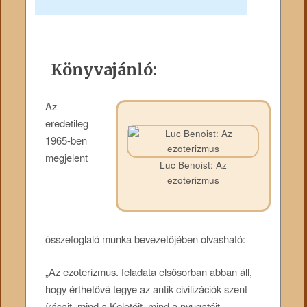
Könyvajánló:
Az
eredetileg
1965-ben
megjelent
Luc Benoist: Az
ezoterizmus
összefoglaló munka bevezetőjében olvasható:
„Az ezoterizmus. feladata elsősorban abban áll,
hogy érthetővé tegye az antik civilizációk szent
írásait, mind a Keletéit, mind a nyugatéit,