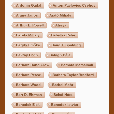
Antonin Gadal
Anton Pavlovics Csehov
Arany János
Arató Mihály
Arthur E. Powell
Atreya
Babits Mihály
Babulka Péter
Bagdy Emőke
Baird T. Spalding
Baktay Ervin
Balogh Béla
Barbara Hand Clow
Barbara Marcainak
Barbara Pease
Barbara Taylor Bradford
Barbara Wood
Barbel Mohr
Bart D. Ehrman
Belső Nóra
Benedek Elek
Benedek István