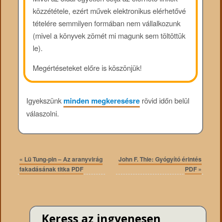
közzététele, ezért művek elektronikus elérhetővé
tételére semmilyen formában nem vállalkozunk
(mivel a könyvek zömét mi magunk sem töltöttük
le).
Megértéseteket előre is köszönjük!
Igyekszünk
minden megkeresésre
rövid időn belül
válaszolni.
«
Lü Tung-pin – Az aranyvirág
John F. Thie: Gyógyító érintés
fakadásának titka PDF
PDF
»
Keress az ingyenesen