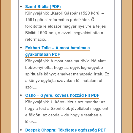
Szent Biblia (PDF)
Könyvajánló: „Károli Gáspár (1529 körül –
1591) gönci református prédikátor. Ő
fordította le először magyar nyelvre a teljes
Bibliát 1590-ben, s ezzel megvalósította a
reformáció...
Eckhart Tolle – A most hatalma a
gyakorlatban PDF
Könyvajánló: A most hatalma rövid idő alatt
bebizonyította, hogy az egyik legnagyobb
spirituális könyv; amelyet manapság írtak. Ez
a könyv egyfajta szavakon túli hatalomról
szól,...
Osho – Gyere, kövess hozzád I-II PDF
Könyvajánló: 1. kötet Jézus azt mondta: az,
hogy a test a Szentlélek jóvoltából megjelent
e földön, az csoda – de hogy e testben a
lélek...
Deepak Chopra: Tökéletes egészség PDF