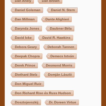
Dan Ariely
Dan Brown
Daniel Goleman
Daniel N. Stern
Dan Millman
Dante Alighieri
Darynda Jones
Daubner Béla
David Icke
David R. Hawkins
Debora Geary
Deborah Tannen
Deepak Chopra
Demecs István
Derek Prince
Desmond Morris
Diethard Stelz
Domján László
Don Miguel Ruiz
Don Richard Riso és Russ Hudson
Dosztojevszkij
Dr. Doreen Virtue