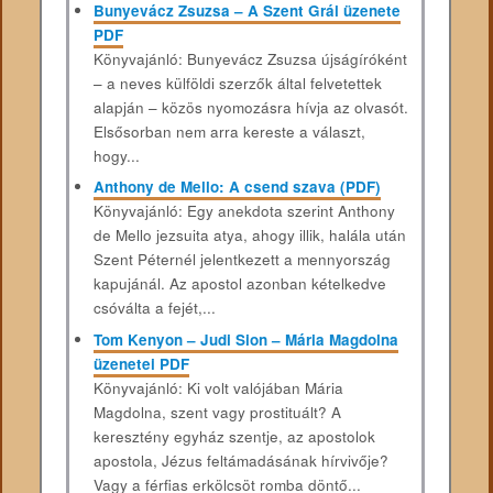
Bunyevácz Zsuzsa – A Szent Grál üzenete
PDF
Könyvajánló: Bunyevácz Zsuzsa újságíróként
– a neves külföldi szerzők által felvetettek
alapján – közös nyomozásra hívja az olvasót.
Elsősorban nem arra kereste a választ,
hogy...
Anthony de Mello: A csend szava (PDF)
Könyvajánló: Egy anekdota szerint Anthony
de Mello jezsuita atya, ahogy illik, halála után
Szent Péternél jelentkezett a mennyország
kapujánál. Az apostol azonban kételkedve
csóválta a fejét,...
Tom Kenyon – Judi Sion – Mária Magdolna
üzenetei PDF
Könyvajánló: Ki volt valójában Mária
Magdolna, szent vagy prostituált? A
keresztény egyház szentje, az apostolok
apostola, Jézus feltámadásának hírvivője?
Vagy a férfias erkölcsöt romba döntő...