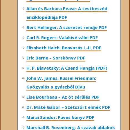
Allan és Barbara Pease: A testbeszéd
enciklopédiája PDF
Bert Hellinger: A ​szeretet rendje PDF
Carl R. Rogers: Valakivé válni PDF
Elisabeth Haich: Beavatás I.-II. PDF
Eric Berne – Sorskönyv PDF
H. P. Blavatsky: A Csend Hangja (PDF)
John W. James, Russel Friedman:
Gyógyulás a gyászból DjVu
Lise Bourbeau – Az öt sérülés PDF
Dr. Máté Gábor – Szétszórt elmék PDF
Márai Sándor: Füves könyv PDF
Marshall B. Rosenberg: A szavak ablakok