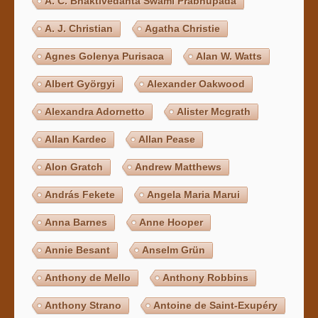
A. C. Bhaktivedānta Swāmī Prabhupāda
A. J. Christian
Agatha Christie
Agnes Golenya Purisaca
Alan W. Watts
Albert Györgyi
Alexander Oakwood
Alexandra Adornetto
Alister Mcgrath
Allan Kardec
Allan Pease
Alon Gratch
Andrew Matthews
András Fekete
Angela Maria Marui
Anna Barnes
Anne Hooper
Annie Besant
Anselm Grün
Anthony de Mello
Anthony Robbins
Anthony Strano
Antoine de Saint-Exupéry