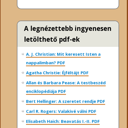
A legnézettebb ingyenesen
letölthető pdf-ek
A. J. Christian: Mit keresett Isten a
nappalimban? PDF
Agatha Christie: Éjféltájt PDF
Allan és Barbara Pease: A testbeszéd
enciklopédiája PDF
Bert Hellinger: A ​szeretet rendje PDF
Carl R. Rogers: Valakivé válni PDF
Elisabeth Haich: Beavatás I.-II. PDF