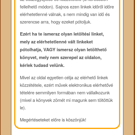
fellelhető módon). Sajnos ezen linkek időről időre
elérhetetlenné válnak, s nem mindig van idő és
szerencse arra, hogy ezeket pótoljuk.
Ezért ha te ismersz olyan letöltési linket,
mely az elérhetetlenné vált linkeket
pótolhatja, VAGY ismersz olyan letölthető
könyvet, mely nem szerepel az oldalon,
kérlek tudasd velünk.
Mivel az oldal egyetlen célja az elérhető linkek
közzététele, ezért művek elektronikus elérhetővé
tételére semmilyen formában nem vállalkozunk
(mivel a könyvek zömét mi magunk sem töltöttük
le).
Megértéseteket előre is köszönjük!