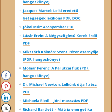
hangoskönyv)
Jacques Martel: Lelki eredetű
betegségek lexikona PDF, DOC
Jókai Mór: Aranyember PDF
Lázár Ervin: A Négyszögletű Kerek Erdő
PDF
Mikszáth Kálmán: Szent Péter esernyője
(PDF, hangoskönyv)
Molnár Ferenc: A Pál utcai fiúk (PDF,
hangoskönyv)
Dr. Michael Newton: Lelkünk útja 1.rész
PDF
Michaela Riedl – Jóni-masszázs PDF
Richard Bartlett – Mátrix energetika