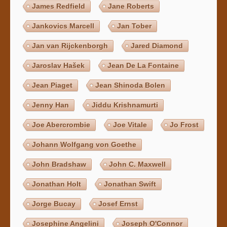
James Redfield
Jane Roberts
Jankovics Marcell
Jan Tober
Jan van Rijckenborgh
Jared Diamond
Jaroslav Hašek
Jean De La Fontaine
Jean Piaget
Jean Shinoda Bolen
Jenny Han
Jiddu Krishnamurti
Joe Abercrombie
Joe Vitale
Jo Frost
Johann Wolfgang von Goethe
John Bradshaw
John C. Maxwell
Jonathan Holt
Jonathan Swift
Jorge Bucay
Josef Ernst
Josephine Angelini
Joseph O'Connor