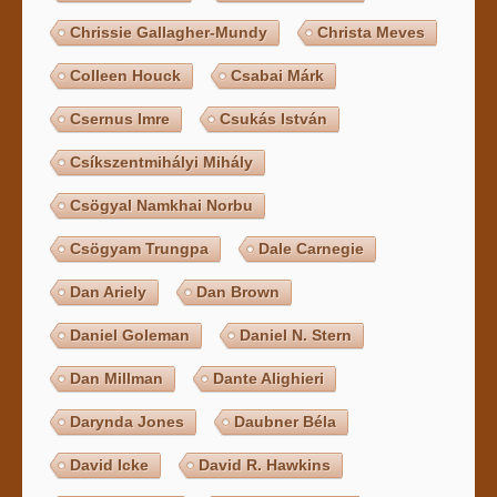
Chrissie Gallagher-Mundy
Christa Meves
Colleen Houck
Csabai Márk
Csernus Imre
Csukás István
Csíkszentmihályi Mihály
Csögyal Namkhai Norbu
Csögyam Trungpa
Dale Carnegie
Dan Ariely
Dan Brown
Daniel Goleman
Daniel N. Stern
Dan Millman
Dante Alighieri
Darynda Jones
Daubner Béla
David Icke
David R. Hawkins