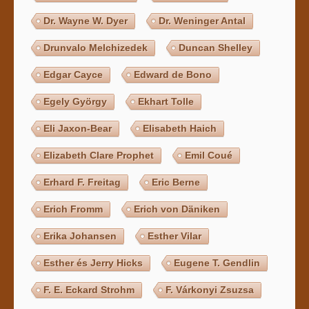
Dr. Wayne W. Dyer
Dr. Weninger Antal
Drunvalo Melchizedek
Duncan Shelley
Edgar Cayce
Edward de Bono
Egely György
Ekhart Tolle
Eli Jaxon-Bear
Elisabeth Haich
Elizabeth Clare Prophet
Emil Coué
Erhard F. Freitag
Eric Berne
Erich Fromm
Erich von Däniken
Erika Johansen
Esther Vilar
Esther és Jerry Hicks
Eugene T. Gendlin
F. E. Eckard Strohm
F. Várkonyi Zsuzsa