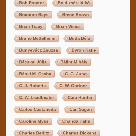
Bob Proctor
Boldizsár Ildikó
Brandon Bays
Brené Brown
Brian Tracy
Brian Weiss
Bruno Bettelheim
Buda Béla
Bunyevácz Zsuzsa
Byron Katie
Bácskai Júlia
Bálint Mihály
Bánki M. Csaba
C. G. Jung
C. J. Roberts
C. W. Gortner
C. W. Leadbeater
Cara Hunter
Carlos Castaneda
Carl Sagan
Caroline Myss
Chanda Hahn
Charles Berlitz
Charles Dickens