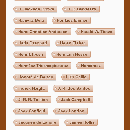
H. Jackson Brown
H. P. Blavatsky
Hamvas Béla
Hankiss Elemér
Hans Christian Andersen
Harald W. Tietze
Haris Dzsohari
Helen Fisher
Henrik Ibsen
Hermann Hesse
Hermész Triszmegisztosz
Homérosz
Honoré de Balzac
Illés Csilla
Indrek Hargla
J. R. dos Santos
J. R. R. Tolkien
Jack Campbell
Jack Canfield
Jack London
Jacques de Langre
James Hollis