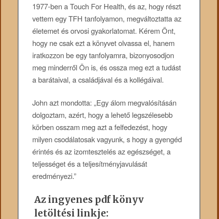
1977-ben a Touch For Health, és az, hogy részt
vettem egy TFH tanfolyamon, megváltoztatta az
életemet és orvosi gyakorlatomat. Kérem Önt,
hogy ne csak ezt a könyvet olvassa el, hanem
iratkozzon be egy tanfolyamra, bizonyosodjon
meg minderről Ön is, és ossza meg ezt a tudást
a barátaival, a családjával és a kollégáival.
John azt mondotta: „Egy álom megvalósításán
dolgoztam, azért, hogy a lehető legszélesebb
körben osszam meg azt a felfedezést, hogy
milyen csodálatosak vagyunk, s hogy a gyengéd
érintés és az izomtesztelés az egészséget, a
teljességet és a teljesítményjavulását
eredményezi.”
Az ingyenes pdf könyv
letöltési linkje: