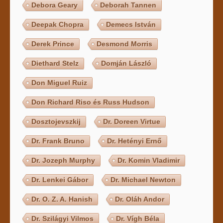
Debora Geary
Deborah Tannen
Deepak Chopra
Demecs István
Derek Prince
Desmond Morris
Diethard Stelz
Domján László
Don Miguel Ruiz
Don Richard Riso és Russ Hudson
Dosztojevszkij
Dr. Doreen Virtue
Dr. Frank Bruno
Dr. Hetényi Ernő
Dr. Jozeph Murphy
Dr. Komin Vladimir
Dr. Lenkei Gábor
Dr. Michael Newton
Dr. O. Z. A. Hanish
Dr. Oláh Andor
Dr. Szilágyi Vilmos
Dr. Vígh Béla