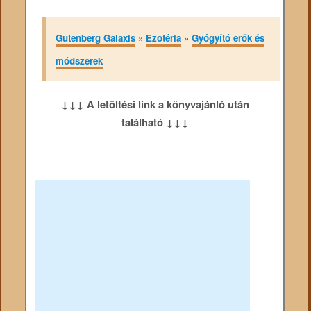
Gutenberg Galaxis
»
Ezotéria
»
Gyógyító erők és
módszerek
↓↓↓ A letöltési link a könyvajánló után
található ↓↓↓