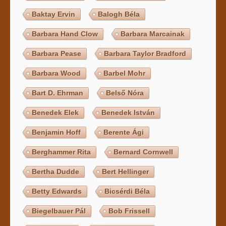
Baktay Ervin
Balogh Béla
Barbara Hand Clow
Barbara Marcainak
Barbara Pease
Barbara Taylor Bradford
Barbara Wood
Barbel Mohr
Bart D. Ehrman
Belső Nóra
Benedek Elek
Benedek István
Benjamin Hoff
Berente Ági
Berghammer Rita
Bernard Cornwell
Bertha Dudde
Bert Hellinger
Betty Edwards
Bicsérdi Béla
Biegelbauer Pál
Bob Frissell