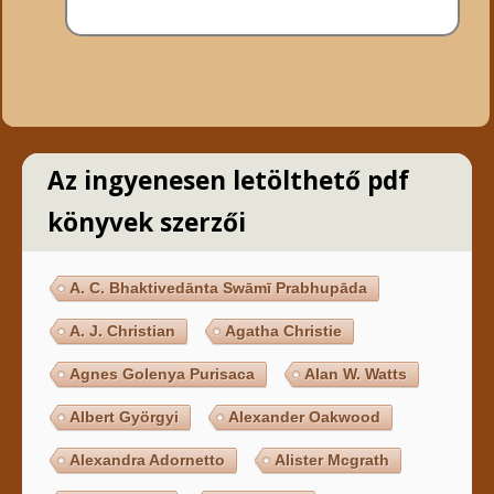
Az ingyenesen letölthető pdf
könyvek szerzői
A. C. Bhaktivedānta Swāmī Prabhupāda
A. J. Christian
Agatha Christie
Agnes Golenya Purisaca
Alan W. Watts
Albert Györgyi
Alexander Oakwood
Alexandra Adornetto
Alister Mcgrath