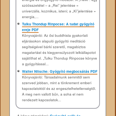
szóösszetétel – a „Rei” jelentése =
univerzális, kozmikus, isteni; a „Ki”jelentése =
energia,...
Tulku Thondup Rinpocse: A tudat gyógyító
ereje PDF
Könyvajánló: Az ősi buddhista gyakorlati
eljárásokon alapuló gyógyító meditáció
segítségével bárki szerető, magabiztos
magatartást és kiegyensúlyozott lelkiállapotot
sajátíthat el. „Tulku Thondup Rinpocse könyve
a gyógyítással...
Walter Nitsche: Gyógyító megbocsátás PDF
Könyvajánló: Társadalmunk semmitől sem
szenved jobban, mint a tönkrement emberi
kapcsolatoktól és az engesztelhetetlenségtől.
A meg nem vallott bűn, a soha el nem
rendezett kapcsolatok...
A könyv témakörei: