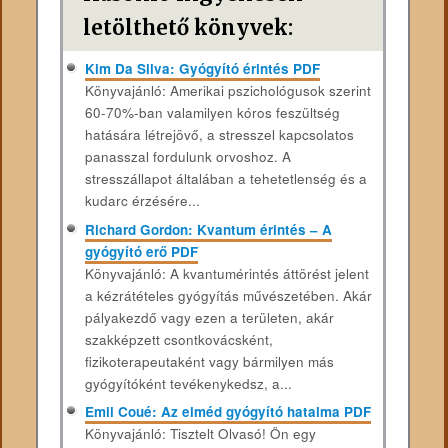
letölthető könyvek:
Kim Da Silva: Gyógyító érintés PDF
Könyvajánló: Amerikai pszichológusok szerint
60-70%-ban valamilyen kóros feszültség
hatására létrejövő, a stresszel kapcsolatos
panasszal fordulunk orvoshoz. A
stresszállapot általában a tehetetlenség és a
kudarc érzésére...
Richard Gordon: Kvantum érintés – A
gyógyító erő PDF
Könyvajánló: A kvantumérintés áttörést jelent
a kézrátételes gyógyítás művészetében. Akár
pályakezdő vagy ezen a területen, akár
szakképzett csontkovácsként,
fizikoterapeutaként vagy bármilyen más
gyógyítóként tevékenykedsz, a...
Emil Coué: Az elméd gyógyító hatalma PDF
Könyvajánló: Tisztelt Olvasó! Ön egy