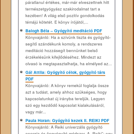
páratlanul értékes, már-már elveszettnek hitt
természetgyógyász szakirodalmat tart a
kezében! A világ első pozitív gondolkodás
témájú kötetét. E könyv írójától,...
Balogh Béla – Gyógyító meditáció PDF
Könyvajánló: Ha a szívünk tiszta és gyógyító-
segítő szándékunk komoly, a rendszeres
meditáció hozzásegít bennünket belső
érzékelésünk kifejlődéséhez. Mindezt az
olvasó is megtapasztalhatja, ha elmélyed az...
Gál Attila: Gyógyító célok, gyógyító társ
PDF
Könyvajánló: A könyv remekül foglalja össze
azt a tudást, amely ahhoz szükséges, hogy
kapcsolatunkat új irányba tereljük. Legyen
szó egy kezdődő kapcsolat kialakulásáról,
vagy már...
Paula Horan: Gyógyító kezek II. REIKI PDF
Könyvajánló: A Reiki univerzális gyógyító
energia és öngyógyító módszer. A „Reiki”: egy