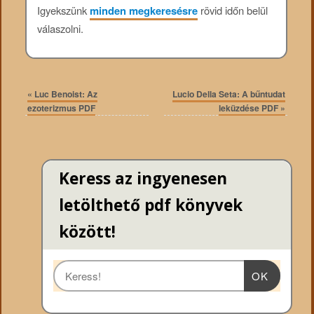
Igyekszünk
minden megkeresésre
rövid időn belül
válaszolni.
«
Luc Benoist: Az
Lucio Della Seta: A bűntudat
ezoterizmus PDF
leküzdése PDF
»
Keress az ingyenesen
letölthető pdf könyvek
között!
OK