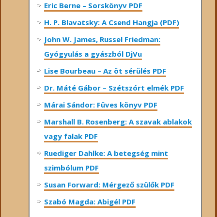
Eric Berne – Sorskönyv PDF
H. P. Blavatsky: A Csend Hangja (PDF)
John W. James, Russel Friedman:
Gyógyulás a gyászból DjVu
Lise Bourbeau – Az öt sérülés PDF
Dr. Máté Gábor – Szétszórt elmék PDF
Márai Sándor: Füves könyv PDF
Marshall B. Rosenberg: A szavak ablakok
vagy falak PDF
Ruediger Dahlke: A betegség mint
szimbólum PDF
Susan Forward: Mérgező szülők PDF
Szabó Magda: Abigél PDF