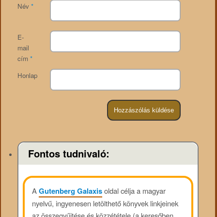
Név
*
E-
mail
cím
*
Honlap
Fontos tudnivaló:
A
Gutenberg Galaxis
oldal célja a magyar
nyelvű, ingyenesen letölthető könyvek linkjeinek
az összegyűjtése és közzététele (a keresőben