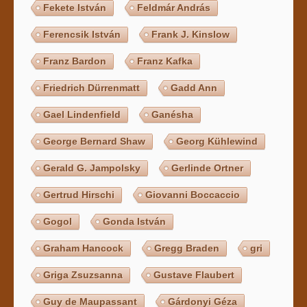
Fekete István
Feldmár András
Ferencsik István
Frank J. Kinslow
Franz Bardon
Franz Kafka
Friedrich Dürrenmatt
Gadd Ann
Gael Lindenfield
Ganésha
George Bernard Shaw
Georg Kühlewind
Gerald G. Jampolsky
Gerlinde Ortner
Gertrud Hirschi
Giovanni Boccaccio
Gogol
Gonda István
Graham Hancock
Gregg Braden
gri
Griga Zsuzsanna
Gustave Flaubert
Guy de Maupassant
Gárdonyi Géza