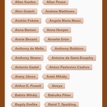
Allan Kardec
Allan Pease
Alon Gratch
Andrew Matthews
András Fekete
Angela Maria Marui
Anna Barnes
Anne Hooper
Annie Besant
Anselm Grün
Anthony de Mello
Anthony Robbins
Anthony Strano
Antoine de Saint-Exupéry
Antonin Gadal
Anton Pavlovics Csehov
Arany János
Arató Mihály
Arthur E. Powell
Atreya
Babits Mihály
Babulka Péter
Bagdy Emőke
Baird T. Spalding