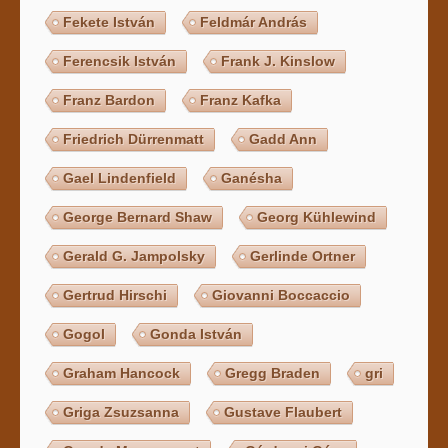
Fekete István
Feldmár András
Ferencsik István
Frank J. Kinslow
Franz Bardon
Franz Kafka
Friedrich Dürrenmatt
Gadd Ann
Gael Lindenfield
Ganésha
George Bernard Shaw
Georg Kühlewind
Gerald G. Jampolsky
Gerlinde Ortner
Gertrud Hirschi
Giovanni Boccaccio
Gogol
Gonda István
Graham Hancock
Gregg Braden
gri
Griga Zsuzsanna
Gustave Flaubert