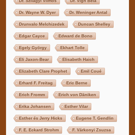
Dr. Szilágyi Vilmos
Dr. Vígh Béla
Dr. Wayne W. Dyer
Dr. Weninger Antal
Drunvalo Melchizedek
Duncan Shelley
Edgar Cayce
Edward de Bono
Egely György
Ekhart Tolle
Eli Jaxon-Bear
Elisabeth Haich
Elizabeth Clare Prophet
Emil Coué
Erhard F. Freitag
Eric Berne
Erich Fromm
Erich von Däniken
Erika Johansen
Esther Vilar
Esther és Jerry Hicks
Eugene T. Gendlin
F. E. Eckard Strohm
F. Várkonyi Zsuzsa