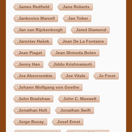
James Redfield
Jane Roberts
Jankovics Marcell
Jan Tober
Jan van Rijckenborgh
Jared Diamond
Jaroslav Hašek
Jean De La Fontaine
Jean Piaget
Jean Shinoda Bolen
Jenny Han
Jiddu Krishnamurti
Joe Abercrombie
Joe Vitale
Jo Frost
Johann Wolfgang von Goethe
John Bradshaw
John C. Maxwell
Jonathan Holt
Jonathan Swift
Jorge Bucay
Josef Ernst