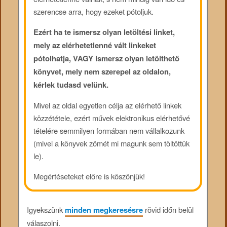
szerencse arra, hogy ezeket pótoljuk.
Ezért ha te ismersz olyan letöltési linket,
mely az elérhetetlenné vált linkeket
pótolhatja, VAGY ismersz olyan letölthető
könyvet, mely nem szerepel az oldalon,
kérlek tudasd velünk.
Mivel az oldal egyetlen célja az elérhető linkek
közzététele, ezért művek elektronikus elérhetővé
tételére semmilyen formában nem vállalkozunk
(mivel a könyvek zömét mi magunk sem töltöttük
le).
Megértéseteket előre is köszönjük!
Igyekszünk
minden megkeresésre
rövid időn belül
válaszolni.