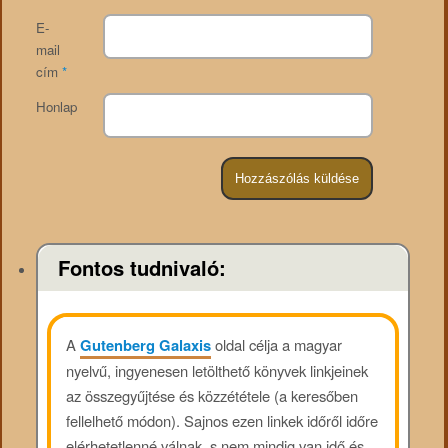
E-
mail
cím
*
Honlap
Fontos tudnivaló:
A
Gutenberg Galaxis
oldal célja a magyar
nyelvű, ingyenesen letölthető könyvek linkjeinek
az összegyűjtése és közzététele (a keresőben
fellelhető módon). Sajnos ezen linkek időről időre
elérhetetlenné válnak, s nem mindig van idő és