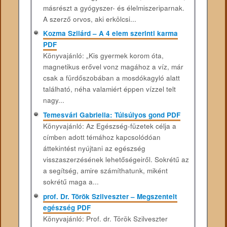
másrészt a gyógyszer- és élelmiszeriparnak.
A szerző orvos, aki erkölcsi...
Kozma Szilárd – A 4 elem szerinti karma
PDF
Könyvajánló: „Kis gyermek korom óta,
magnetikus erővel vonz magához a víz, már
csak a fürdőszobában a mosdókagyló alatt
található, néha valamiért éppen vízzel telt
nagy...
Temesvári Gabriella: Túlsúlyos gond PDF
Könyvajánló: Az Egészség-füzetek célja a
címben adott témához kapcsolódóan
áttekintést nyújtani az egészség
visszaszerzésének lehetőségeiről. Sokrétű az
a segítség, amire számíthatunk, miként
sokrétű maga a...
prof. Dr. Török Szilveszter – Megszentelt
egészség PDF
Könyvajánló: Prof. dr. Török Szilveszter