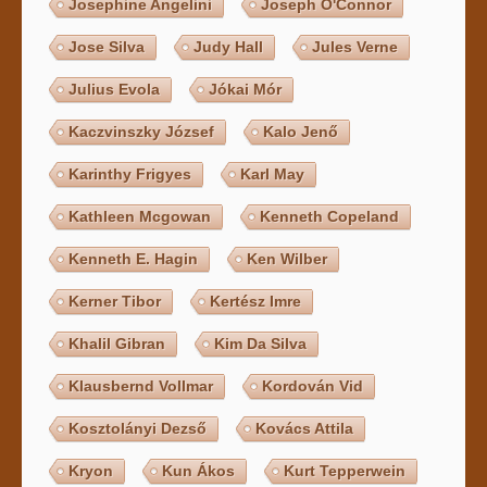
Josephine Angelini
Joseph O'Connor
Jose Silva
Judy Hall
Jules Verne
Julius Evola
Jókai Mór
Kaczvinszky József
Kalo Jenő
Karinthy Frigyes
Karl May
Kathleen Mcgowan
Kenneth Copeland
Kenneth E. Hagin
Ken Wilber
Kerner Tibor
Kertész Imre
Khalil Gibran
Kim Da Silva
Klausbernd Vollmar
Kordován Vid
Kosztolányi Dezső
Kovács Attila
Kryon
Kun Ákos
Kurt Tepperwein