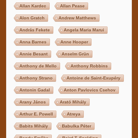
Allan Kardec
Allan Pease
Alon Gratch
Andrew Matthews
András Fekete
Angela Maria Marui
Anna Barnes
Anne Hooper
Annie Besant
Anselm Grün
Anthony de Mello
Anthony Robbins
Anthony Strano
Antoine de Saint-Exupéry
Antonin Gadal
Anton Pavlovics Csehov
Arany János
Arató Mihály
Arthur E. Powell
Atreya
Babits Mihály
Babulka Péter
Bagdy Emőke
Baird T. Spalding