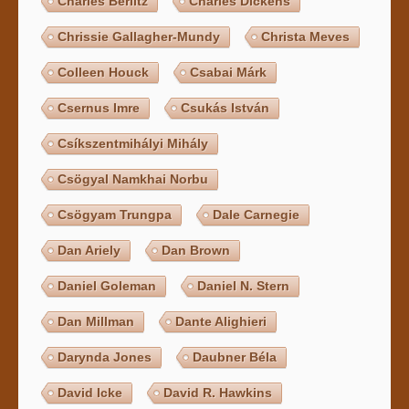
Charles Berlitz
Charles Dickens
Chrissie Gallagher-Mundy
Christa Meves
Colleen Houck
Csabai Márk
Csernus Imre
Csukás István
Csíkszentmihályi Mihály
Csögyal Namkhai Norbu
Csögyam Trungpa
Dale Carnegie
Dan Ariely
Dan Brown
Daniel Goleman
Daniel N. Stern
Dan Millman
Dante Alighieri
Darynda Jones
Daubner Béla
David Icke
David R. Hawkins