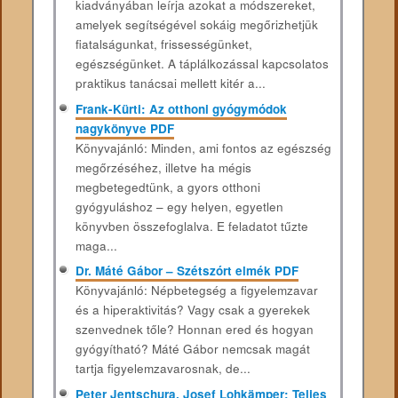
kiadványában leírja azokat a módszereket,
amelyek segítségével sokáig megőrizhetjük
fiatalságunkat, frissességünket,
egészségünket. A táplálkozással kapcsolatos
praktikus tanácsai mellett kitér a...
Frank-Kürti: Az otthoni gyógymódok
nagykönyve PDF
Könyvajánló: Minden, ami fontos az egészség
megőrzéséhez, illetve ha mégis
megbetegedtünk, a gyors otthoni
gyógyuláshoz – egy helyen, egyetlen
könyvben összefoglalva. E feladatot tűzte
maga...
Dr. Máté Gábor – Szétszórt elmék PDF
Könyvajánló: Népbetegség a figyelemzavar
és a hiperaktivitás? Vagy csak a gyerekek
szenvednek tőle? Honnan ered és hogyan
gyógyítható? Máté Gábor nemcsak magát
tartja figyelemzavarosnak, de...
Peter Jentschura, Josef Lohkämper: Teljes