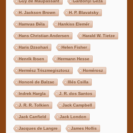
Guy de Maupassant
Gárdonyi Géza
H. Jackson Brown
H. P. Blavatsky
Hamvas Béla
Hankiss Elemér
Hans Christian Andersen
Harald W. Tietze
Haris Dzsohari
Helen Fisher
Henrik Ibsen
Hermann Hesse
Hermész Triszmegisztosz
Homérosz
Honoré de Balzac
Illés Csilla
Indrek Hargla
J. R. dos Santos
J. R. R. Tolkien
Jack Campbell
Jack Canfield
Jack London
Jacques de Langre
James Hollis