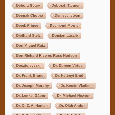
Debora Geary
Deborah Tannen
Deepak Chopra
Demecs István
Derek Prince
Desmond Morris
Diethard Stelz
Domján László
Don Miguel Ruiz
Don Richard Riso és Russ Hudson
Dosztojevszkij
Dr. Doreen Virtue
Dr. Frank Bruno
Dr. Hetényi Ernő
Dr. Jozeph Murphy
Dr. Komin Vladimir
Dr. Lenkei Gábor
Dr. Michael Newton
Dr. O. Z. A. Hanish
Dr. Oláh Andor