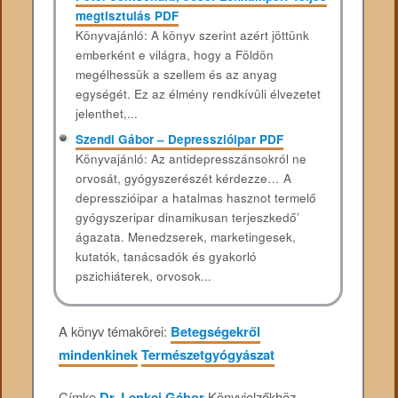
megtisztulás PDF
Könyvajánló: A könyv szerint azért jöttünk
emberként e világra, hogy a Földön
megélhessük a szellem és az anyag
egységét. Ez az élmény rendkívüli élvezetet
jelenthet,...
Szendi Gábor – Depresszióipar PDF
Könyvajánló: Az antidepresszánsokról ne
orvosát, gyógyszerészét kérdezze… A
depresszióipar a hatalmas hasznot termelő
gyógyszeripar dinamikusan terjeszkedő’
ágazata. Menedzserek, marketingesek,
kutatók, tanácsadók és gyakorló
pszichiáterek, orvosok...
A könyv témakörei:
Betegségekről
mindenkinek
Természetgyógyászat
Címke
Dr. Lenkei Gábor
.
Könyvjelzőkhöz