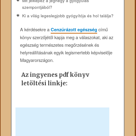
Mit jelképez a jéghegy a gyógyulás
szempontjából?
Ki a világ legeslegjobb gyógyítója és hol találja?
A kérdésekre a
Cenzúrázott egészség
című
könyv szerzőjétől kapja meg a válaszokat, aki az
egészség természetes megőrzésének és
helyreállításának egyik legismertebb képviselője
Magyarországon.
Az ingyenes pdf könyv
letöltési linkje: