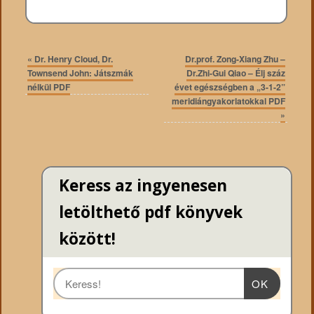
«
Dr. Henry Cloud, Dr.
Dr.prof. Zong-Xiang Zhu –
Townsend John: Játszmák
Dr.Zhi-Gui Qiao – Élj száz
nélkül PDF
évet egészségben a „3-1-2”
meridiángyakorlatokkal PDF
»
Keress az ingyenesen
letölthető pdf könyvek
között!
OK