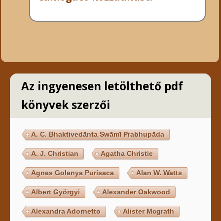
Az ingyenesen letölthető pdf
könyvek szerzői
A. C. Bhaktivedānta Swāmī Prabhupāda
A. J. Christian
Agatha Christie
Agnes Golenya Purisaca
Alan W. Watts
Albert Györgyi
Alexander Oakwood
Alexandra Adornetto
Alister Mcgrath