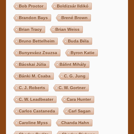
Bob Proctor
Boldizsár Ildikó
Brandon Bays
Brené Brown
Brian Tracy
Brian Weiss
Bruno Bettelheim
Buda Béla
Bunyevácz Zsuzsa
Byron Katie
Bácskai Júlia
Bálint Mihály
Bánki M. Csaba
C. G. Jung
C. J. Roberts
C. W. Gortner
C. W. Leadbeater
Cara Hunter
Carlos Castaneda
Carl Sagan
Caroline Myss
Chanda Hahn