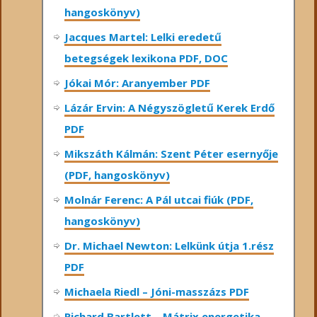
hangoskönyv)
Jacques Martel: Lelki eredetű
betegségek lexikona PDF, DOC
Jókai Mór: Aranyember PDF
Lázár Ervin: A Négyszögletű Kerek Erdő
PDF
Mikszáth Kálmán: Szent Péter esernyője
(PDF, hangoskönyv)
Molnár Ferenc: A Pál utcai fiúk (PDF,
hangoskönyv)
Dr. Michael Newton: Lelkünk útja 1.rész
PDF
Michaela Riedl – Jóni-masszázs PDF
Richard Bartlett – Mátrix energetika