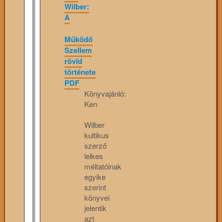
Wilber:
A
Működő
Szellem
rövid
története
PDF
Könyvajánló:
Ken
Wilber
kultikus
szerző
lelkes
méltatóinak
egyike
szerint
könyvei
jelentik
azt