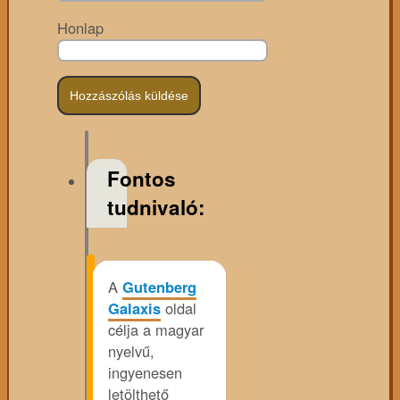
Honlap
Fontos
tudnivaló:
A
Gutenberg
Galaxis
oldal
célja a magyar
nyelvű,
ingyenesen
letölthető