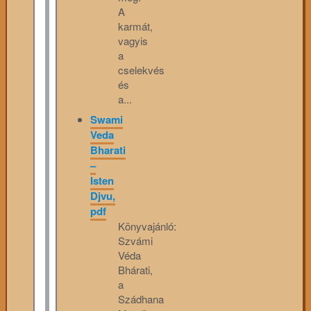
A
karmát,
vagyis
a
cselekvés
és
a...
Swami
Veda
Bharati
–
Isten
Djvu,
pdf
Könyvajánló:
Szvámi
Véda
Bhárati,
a
Szádhana