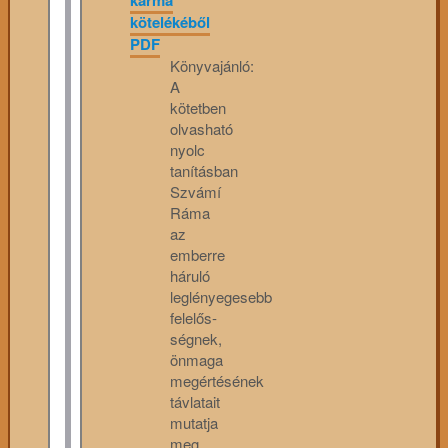
karma
kötelékéből
PDF
Könyvajánló:
A
kötetben
olvasható
nyolc
tanításban
Szvámí
Ráma
az
emberre
háruló
leglényegesebb
felelős­
ségnek,
önmaga
megértésének
távlatait
mutatja
meg.