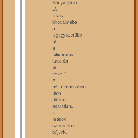
Könyvajánló:
„A
titkok
birodalmába
a
legegyszerűbb
út
a
felismerés
kapuján
át
vezet.”
A
hétköznapokban
úton
útfélen
akaratlanul
is
mások
szerepébe
bújunk,