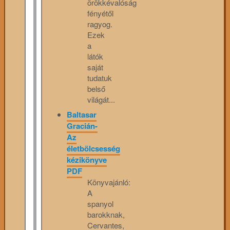
örökkévalóság
fényétől
ragyog.
Ezek
a
látók
saját
tudatuk
belső
világát...
Baltasar
Gracián-
Az
életbölcsesség
kézikönyve
PDF
Könyvajánló:
A
spanyol
barokknak,
Cervantes,