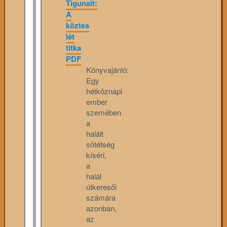
Tigunait:
A
köztes
lét
titka
PDF
Könyvajánló:
Egy
hétköznapi
ember
szemében
a
halált
sötétség
kíséri,
a
halál
útkeresői
számára
azonban,
az