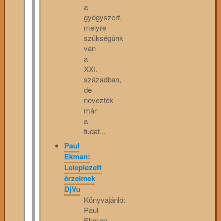
a
gyógyszert,
melyre
szükségünk
van
a
XXI.
században,
de
nevezték
már
a
tudat...
Paul
Ekman:
Leleplezett
érzelmek
DjVu
Könyvajánló:
Paul
Ekman,