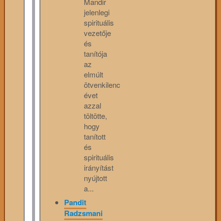
Mandir
jelenlegi
spirituális
vezetője
és
tanítója
az
elmúlt
ötvenkilenc
évet
azzal
töltötte,
hogy
tanított
és
spirituális
irányítást
nyújtott
a...
Pandit
Radzsmani