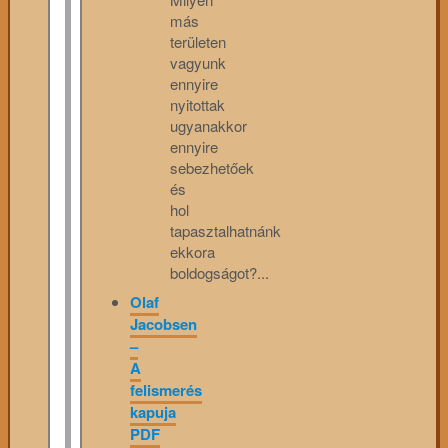
más
területen
vagyunk
ennyire
nyitottak
ugyanakkor
ennyire
sebezhetőek
és
hol
tapasztalhatnánk
ekkora
boldogságot?...
Olaf
Jacobsen
–
A
felismerés
kapuja
PDF