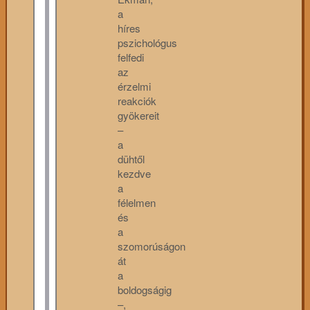
a
híres
pszichológus
felfedi
az
érzelmi
reakciók
gyökereit
–
a
dühtől
kezdve
a
félelmen
és
a
szomorúságon
át
a
boldogságig
–,