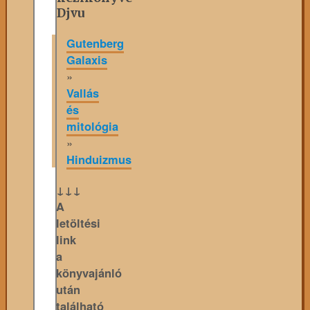
Djvu
Gutenberg
Galaxis
»
Vallás
és
mitológia
»
Hinduizmus
↓↓↓
A
letöltési
link
a
könyvajánló
után
található