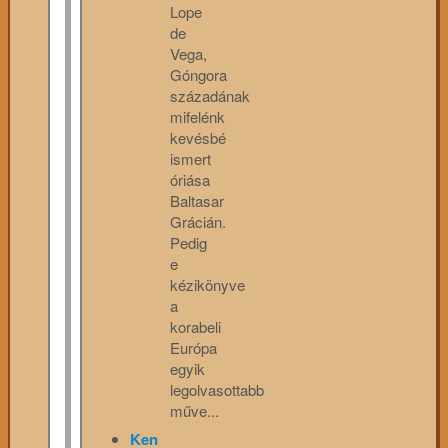
Lope
de
Vega,
Góngora
századának
mifelénk
kevésbé
ismert
óriása
Baltasar
Grácián.
Pedig
e
kézikönyve
a
korabeli
Európa
egyik
legolvasottabb
műve...
Ken