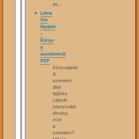
és...
Láma
Ole
Nydahl
–
Könyv
a
szerelemről
PDF
Könyvajánló:
A
szerelem
által
fejlődni.
Létezik
intenzívebb
élmény,
mint
a
szerelem?
Milyen