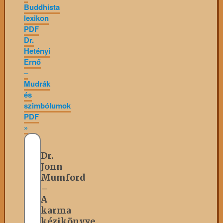
Buddhista
lexikon
PDF
Dr.
Hetényi
Ernő
–
Mudrák
és
szimbólumok
PDF
»
Dr.
Jonn
Mumford
–
A
karma
kézikönyve