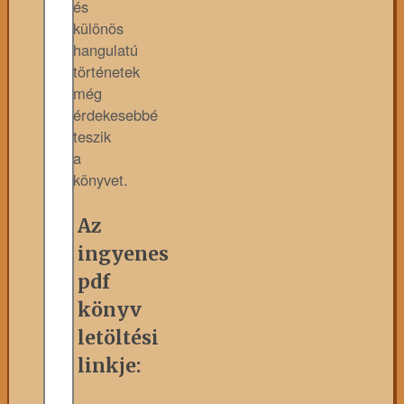
és
különös
hangulatú
történetek
még
érdekesebbé
teszik
a
könyvet.
Az
ingyenes
pdf
könyv
letöltési
linkje: