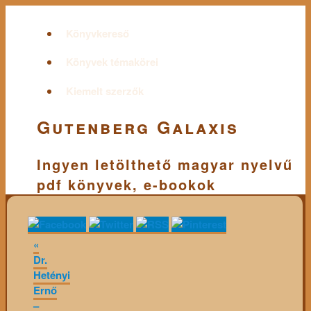
Könyvkereső
Könyvek témakörei
Kiemelt szerzők
Gutenberg Galaxis
Ingyen letölthető magyar nyelvű
pdf könyvek, e-bookok
«
Dr.
Hetényi
Ernő
–