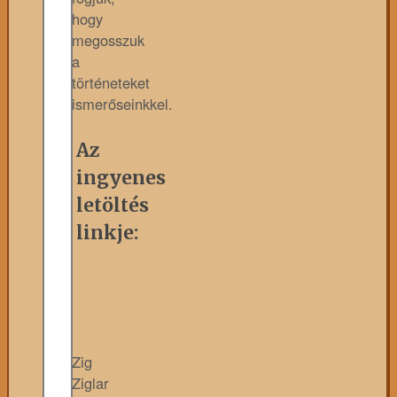
hogy
megosszuk
a
történeteket
ismerőseinkkel.
Az
ingyenes
letöltés
linkje:
Zig
Ziglar