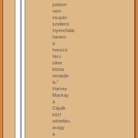
jutalom
nem
csupán
szellemi
ínyencfalat,
hanem
a
hosszú
távú
siker
biztos
receptje
is.”
Harvey
Mackay
a
Cápák
közt
sértetlen,
avagy
a