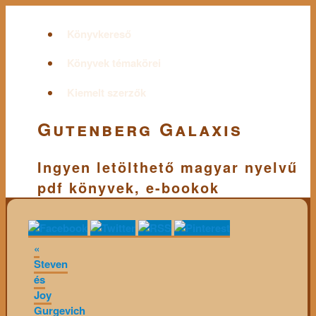
Könyvkereső
Könyvek témakörei
Kiemelt szerzők
Gutenberg Galaxis
Ingyen letölthető magyar nyelvű
pdf könyvek, e-bookok
«
Steven
és
Joy
Gurgevich