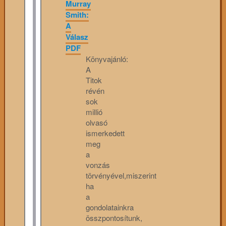
Murray
Smith:
A
Válasz
PDF
Könyvajánló:
A
Titok
révén
sok
millió
olvasó
ismerkedett
meg
a
vonzás
törvényével,miszerint
ha
a
gondolatainkra
összpontosítunk,