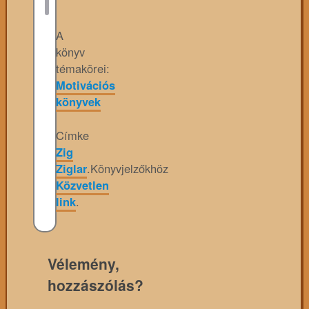
A
könyv
témakörei:
Motivációs
könyvek
Címke
Zig
Ziglar
.
Könyvjelzőkhöz
Közvetlen
link
.
Vélemény,
hozzászólás?