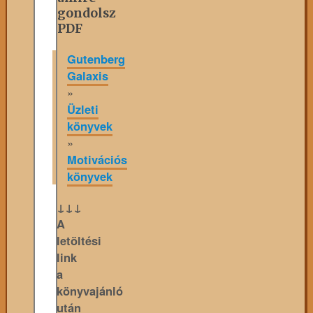
gondolsz
PDF
Gutenberg
Galaxis
»
Üzleti
könyvek
»
Motivációs
könyvek
↓↓↓
A
letöltési
link
a
könyvajánló
után