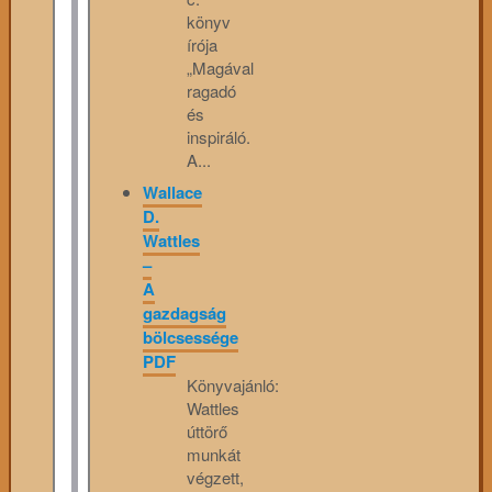
könyv
írója
„Magával
ragadó
és
inspiráló.
A...
Wallace
D.
Wattles
–
A
gazdagság
bölcsessége
PDF
Könyvajánló:
Wattles
úttörő
munkát
végzett,