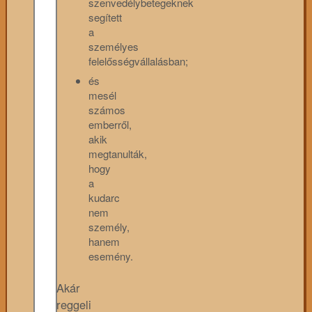
szenvedélybetegeknek
segített
a
személyes
felelősségvállalásban;
és
mesél
számos
emberről,
akik
megtanulták,
hogy
a
kudarc
nem
személy,
hanem
esemény.
Akár
reggeli