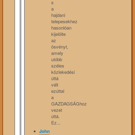
s
a
hajdani
telepesekhez
hasonlóan
kijelölte
az
ösvényt,
amely
utóbb
széles
közlekedési
úttá
vált
ezúttal
a
GAZDAGSÁGhoz
vezet
úttá.
Ez...
John