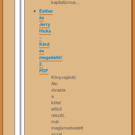
kapitalizmus...
Esther
és
Jerry
Hicks
–
Kérd
és
megadatik!
2.
PDF
Könyvajánló:
Aki
olvasta
a
kötet
előző
részét,
már
megismerkedett
azzal