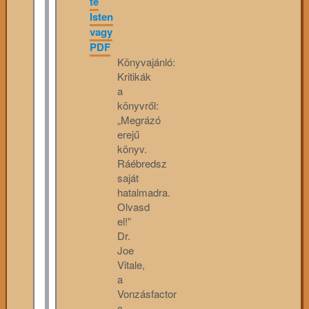
te
Isten
vagy
PDF
Könyvajánló:
Kritikák
a
könyvről:
„Megrázó
erejű
könyv.
Ráébredsz
saját
hatalmadra.
Olvasd
el!”
Dr.
Joe
Vitale,
a
Vonzásfactor
c.