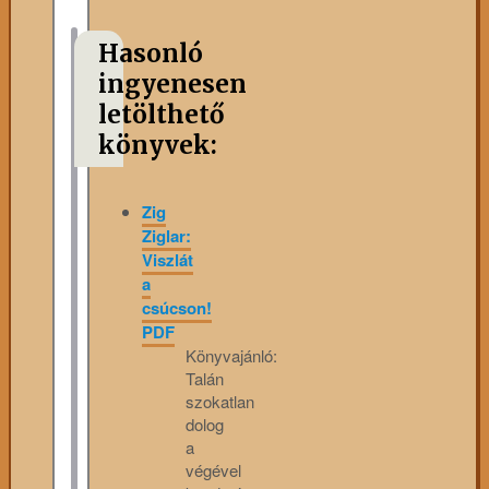
Hasonló
ingyenesen
letölthető
könyvek:
Zig
Ziglar:
Viszlát
a
csúcson!
PDF
Könyvajánló:
Talán
szokatlan
dolog
a
végével