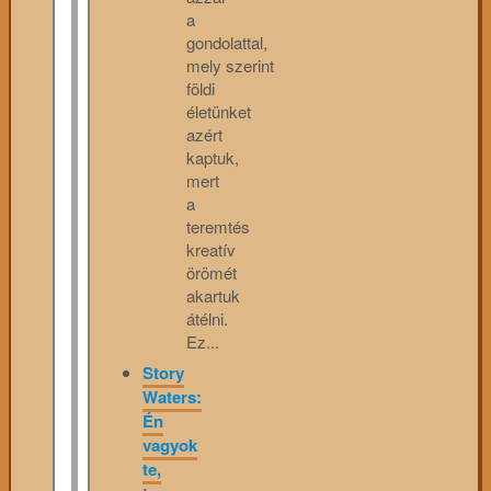
a
gondolattal,
mely szerint
földi
életünket
azért
kaptuk,
mert
a
teremtés
kreatív
örömét
akartuk
átélni.
Ez...
Story
Waters:
Én
vagyok
te,