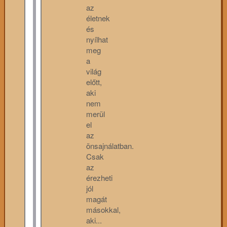
az
életnek
és
nyílhat
meg
a
világ
előtt,
aki
nem
merül
el
az
önsajnálatban.
Csak
az
érezheti
jól
magát
másokkal,
aki...