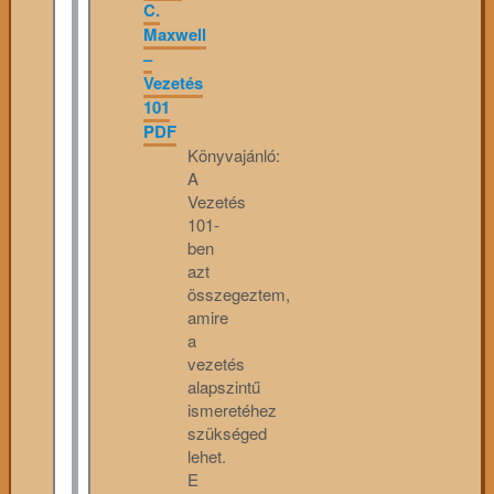
C.
Maxwell
–
Vezetés
101
PDF
Könyvajánló:
A
Vezetés
101-
ben
azt
összegeztem,
amire
a
vezetés
alapszintű
ismeretéhez
szükséged
lehet.
E