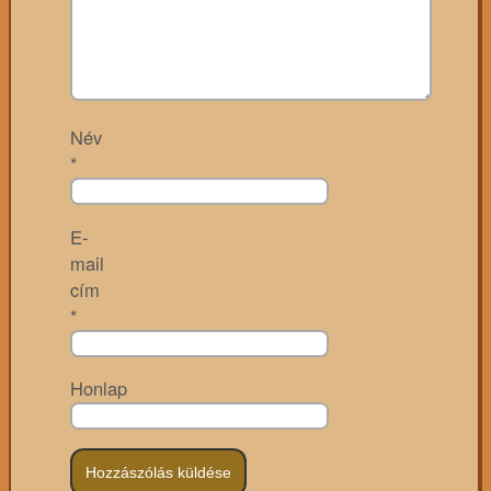
Név
*
E-
mail
cím
*
Honlap