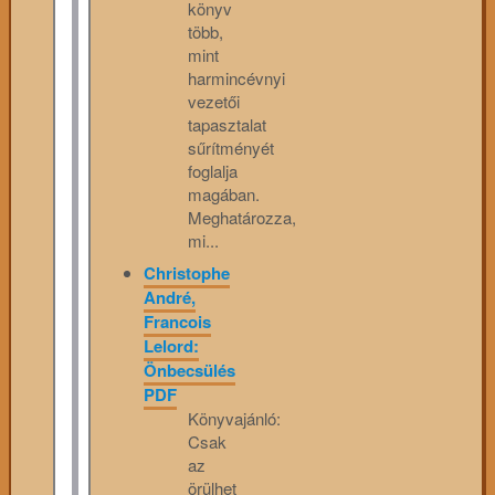
könyv
több,
mint
harmincévnyi
vezetői
tapasztalat
sűrítményét
foglalja
magában.
Meghatározza,
mi...
Christophe
André,
Francois
Lelord:
Önbecsülés
PDF
Könyvajánló:
Csak
az
örülhet