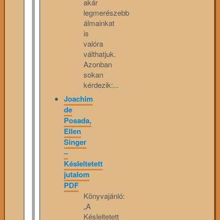
akár
legmerészebb
álmainkat
is
valóra
válthatjuk.
Azonban
sokan
kérdezik:...
Joachim
de
Posada,
Ellen
Singer
–
Késleltetett
jutalom
PDF
Könyvajánló:
„A
Késleltetett