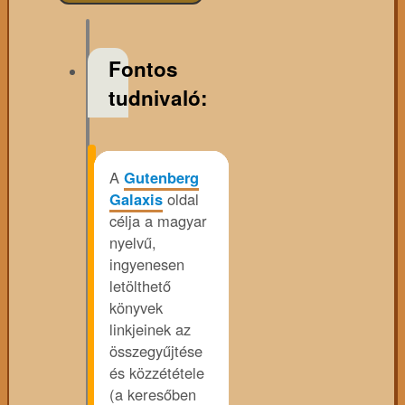
Fontos
tudnivaló:
A
Gutenberg
Galaxis
oldal
célja a magyar
nyelvű,
ingyenesen
letölthető
könyvek
linkjeinek az
összegyűjtése
és közzététele
(a keresőben