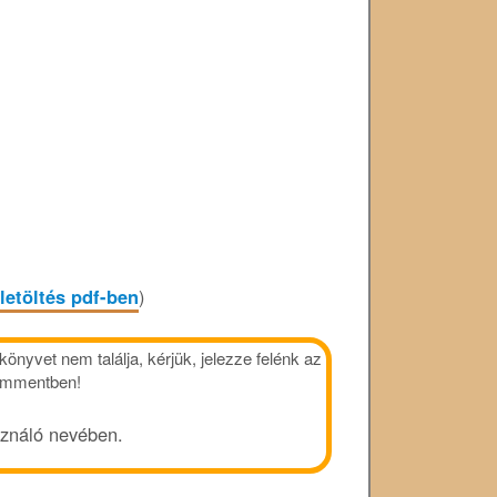
letöltés pdf-ben
)
önyvet nem találja, kérjük, jelezze felénk az
kommentben!
sználó nevében.