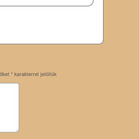
zőket
*
karakterrel jelöltük