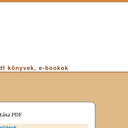
pdf könyvek, e-bookok
ntása PDF
anítások