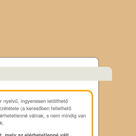
r nyelvű, ingyenesen letölthető
zététele (a keresőben fellelhető
lérhetetlenné válnak, s nem mindig van
k.
t, mely az elérhetetlenné vált