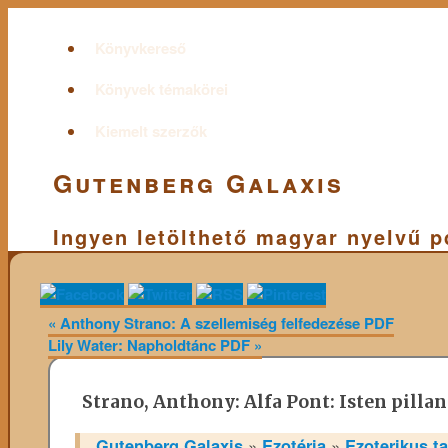
Könyvkereső
Könyvek témakörei
Kiemelt szerzők
Gutenberg Galaxis
Ingyen letölthető magyar nyelvű 
«
Anthony Strano: A szellemiség felfedezése PDF
Lily Water: Napholdtánc PDF
»
Strano, Anthony: Alfa Pont: Isten pilla
Gutenberg Galaxis
»
Ezotéria
»
Ezoterikus t