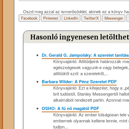
Oszd meg azzal az ismerősöddel, akinek ez a könyv ha
Facebook
Pinterest
LinkedIn
Twitter/X
Messenger
Hasonló ingyenesen letölthe
Dr. Gerald G. Jampolsky: A szeretet tanítá
Könyvajánló: Attitűdjeink határozzák me
egészségesek vagyunk-e vagy betegek, 
attitűdről szól: a szeretetről,...
Barbara Wilder: A Pénz Szeretet PDF
Könyvajánló: Ezt a kifejezést, hogy a „p
brit tudóstól, Stanley Messengertől hall
alkalmából rendezett partin. Azonnal meg
OSHO: A fű nő magától PDF
Könyvajánló: Az ember túlságosan tele 
embernek olyannak kellene lennie, mint
tudjon...