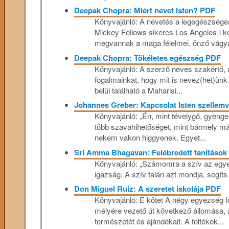
Deepak Chopra: Miért nevet Isten? PDF
Könyvajánló: A nevetés a legegészséges
Mickey Fellows sikeres Los Angeles-i k
megvannak a maga félelmei, önző vágyai
Deepak Chopra: Tökéletes egészség PDF
Könyvajánló: A szerző neves szakértő, a
fogalmainkat, hogy mit is nevez(het)ünk
belül található a Maharisi...
Johannes Greber: Kapcsolat ​Isten szellemv
Könyvajánló: „Én, mint tévelygő, gyen
több szavahihetőséget, mint bármely m
nekem vakon higgyenek. Egyet...
Sri Amma Bhagavan: Felébredett tanítások
Könyvajánló: „Számomra a szív az egye
igazság. A szív talán azt mondja, segíts 
Don Miguel Ruiz: A szeretet iskolája PDF
Könyvajánló: E kötet A négy egyezség fo
mélyére vezető út következő állomása, 
természetét és ajándékait. A toltékok...