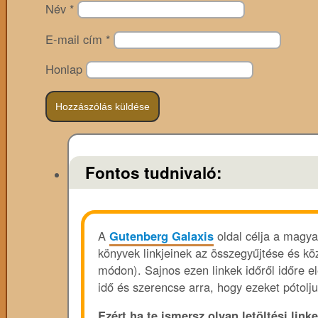
Név
*
E-mail cím
*
Honlap
Fontos tudnivaló:
A
Gutenberg Galaxis
oldal célja a magya
könyvek linkjeinek az összegyűjtése és köz
módon). Sajnos ezen linkek időről időre e
idő és szerencse arra, hogy ezeket pótolju
Ezért ha te ismersz olyan letöltési linke