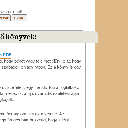
sznos lehet!
Viber
E-mail
tő könyvek:
sa PDF
g, hogy békét vagy félelmet élünk-e át, hogy
szabadok-e vagy rabok. Ez a könyv is egy
énz: szeretet”, egy metafizikával foglalkozó
ottam először, a nyolcvanadik születésnapja
fogott...
van önmagával, és ez a veszte. Az
 egy üreges bambusznád, hogy a lét át