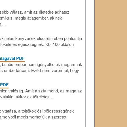
ebb válasz, amit az életedre adhatsz.
omikus, mégis átlagember, akinek
...
ki jelen könyvének első részében pontosítja
 tökéletes egészségnek. Kb. 100 oldalon
ilágával PDF
ge, bűnös ember nem igényelhetek magamnak
ás embertársam. Ezért nem várom el, hogy
 PDF
tlen valóság. Amit a szív mond, az maga az
valakin; akkor ez tökéletes...
lytatása, a toltékok ősi bölcsességének
amelyből megismerhetjük a szeretet