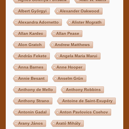
Albert Györgyi
Alexander Oakwood
Alexandra Adornetto
Alister Mcgrath
Allan Kardec
Allan Pease
Alon Gratch
Andrew Matthews
András Fekete
Angela Maria Marui
Anna Barnes
Anne Hooper
Annie Besant
Anselm Grün
Anthony de Mello
Anthony Robbins
Anthony Strano
Antoine de Saint-Exupéry
Antonin Gadal
Anton Pavlovics Csehov
Arany János
Arató Mihály