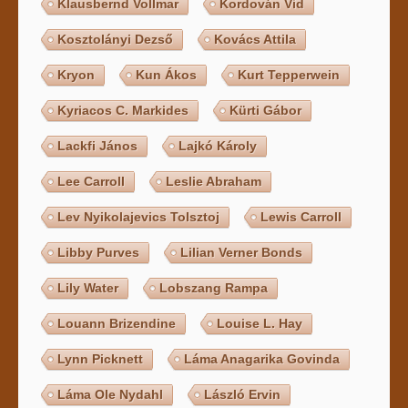
Klausbernd Vollmar
Kordován Vid
Kosztolányi Dezső
Kovács Attila
Kryon
Kun Ákos
Kurt Tepperwein
Kyriacos C. Markides
Kürti Gábor
Lackfi János
Lajkó Károly
Lee Carroll
Leslie Abraham
Lev Nyikolajevics Tolsztoj
Lewis Carroll
Libby Purves
Lilian Verner Bonds
Lily Water
Lobszang Rampa
Louann Brizendine
Louise L. Hay
Lynn Picknett
Láma Anagarika Govinda
Láma Ole Nydahl
László Ervin