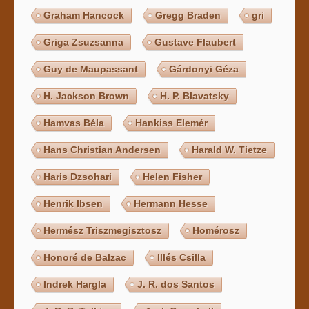
Graham Hancock
Gregg Braden
gri
Griga Zsuzsanna
Gustave Flaubert
Guy de Maupassant
Gárdonyi Géza
H. Jackson Brown
H. P. Blavatsky
Hamvas Béla
Hankiss Elemér
Hans Christian Andersen
Harald W. Tietze
Haris Dzsohari
Helen Fisher
Henrik Ibsen
Hermann Hesse
Hermész Triszmegisztosz
Homérosz
Honoré de Balzac
Illés Csilla
Indrek Hargla
J. R. dos Santos