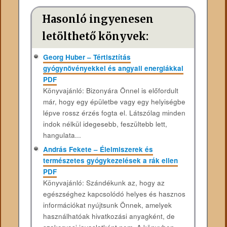
Hasonló ingyenesen
letölthető könyvek:
Georg Huber – Tértisztítás
gyógynövényekkel és angyali energiákkal
PDF
Könyvajánló: Bizonyára Önnel is előfordult
már, hogy egy épületbe vagy egy helyiségbe
lépve rossz érzés fogta el. Látszólag minden
indok nélkül idegesebb, feszültebb lett,
hangulata...
András Fekete – Élelmiszerek és
természetes gyógykezelések a rák ellen
PDF
Könyvajánló: Szándékunk az, hogy az
egészséghez kapcsolódó helyes és hasznos
információkat nyújtsunk Önnek, amelyek
használhatóak hivatkozási anyagként, de