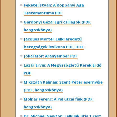
Fekete István: A Koppányi Aga
Testamentuma PDF
Gárdonyi Géza: Egri csillagok (PDF,
hangoskönyv)
Jacques Martel: Lelki eredetű
betegségek lexikona PDF, DOC
Jókai Mór: Aranyember PDF
Lázár Ervin: A Négyszögletű Kerek Erdő
PDF
Mikszáth Kálmán: Szent Péter esernyője
(PDF, hangoskönyv)
Molnár Ferenc: A Pál utcai fiúk (PDF,
hangoskönyv)
Dr. Michael Newton: Lelkünk útja 1.rész