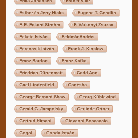
Erika Johansen
Esther Vilar
Esther és Jerry Hicks
Eugene T. Gendlin
F. E. Eckard Strohm
F. Várkonyi Zsuzsa
Fekete István
Feldmár András
Ferencsik István
Frank J. Kinslow
Franz Bardon
Franz Kafka
Friedrich Dürrenmatt
Gadd Ann
Gael Lindenfield
Ganésha
George Bernard Shaw
Georg Kühlewind
Gerald G. Jampolsky
Gerlinde Ortner
Gertrud Hirschi
Giovanni Boccaccio
Gogol
Gonda István