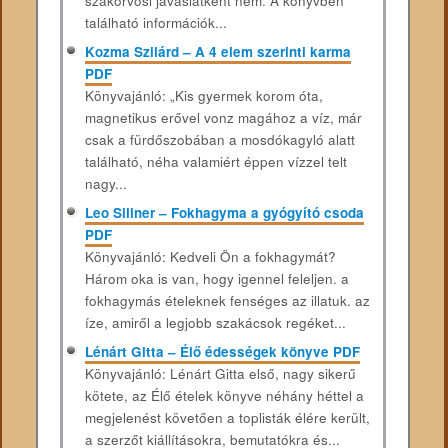
szakorvosi javaslatként nem. A könyvben
található információk...
Kozma Szilárd – A 4 elem szerinti karma
PDF
Könyvajánló: „Kis gyermek korom óta,
magnetikus erővel vonz magához a víz, már
csak a fürdőszobában a mosdókagyló alatt
található, néha valamiért éppen vízzel telt
nagy...
Leo Sillner – Fokhagyma a gyógyító csoda
PDF
Könyvajánló: Kedveli Ön a fokhagymát?
Három oka is van, hogy igennel feleljen. a
fokhagymás ételeknek fenséges az illatuk. az
íze, amiről a legjobb szakácsok regéket...
Lénárt Gitta – Élő édességek könyve PDF
Könyvajánló: Lénárt Gitta első, nagy sikerű
kötete, az Élő ételek könyve néhány héttel a
megjelenést követően a toplisták élére került,
a szerzőt kiállításokra, bemutatókra és...