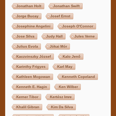
Jonathan Holt
Jonathan Swift
Jorge Bucay
Josef Ernst
Josephine Angelini
Joseph O'Connor
Jose Silva
Judy Hall
Jules Verne
Julius Evola
Jókai Mór
Kaczvinszky József
Kalo Jenő
Karinthy Frigyes
Karl May
Kathleen Mcgowan
Kenneth Copeland
Kenneth E. Hagin
Ken Wilber
Kerner Tibor
Kertész Imre
Khalil Gibran
Kim Da Silva