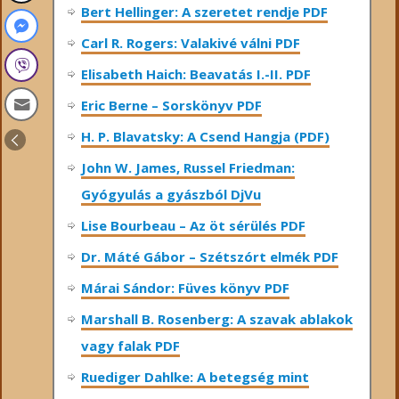
Bert Hellinger: A ​szeretet rendje PDF
Carl R. Rogers: Valakivé válni PDF
Elisabeth Haich: Beavatás I.-II. PDF
Eric Berne – Sorskönyv PDF
H. P. Blavatsky: A Csend Hangja (PDF)
John W. James, Russel Friedman:
Gyógyulás a gyászból DjVu
Lise Bourbeau – Az öt sérülés PDF
Dr. Máté Gábor – Szétszórt elmék PDF
Márai Sándor: Füves könyv PDF
Marshall B. Rosenberg: A szavak ablakok
vagy falak PDF
Ruediger Dahlke: A betegség mint