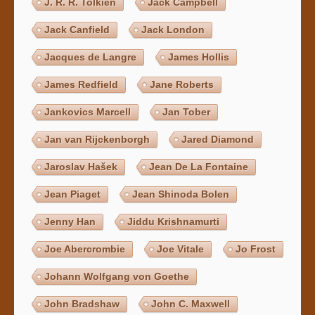
J. R. R. Tolkien
Jack Campbell
Jack Canfield
Jack London
Jacques de Langre
James Hollis
James Redfield
Jane Roberts
Jankovics Marcell
Jan Tober
Jan van Rijckenborgh
Jared Diamond
Jaroslav Hašek
Jean De La Fontaine
Jean Piaget
Jean Shinoda Bolen
Jenny Han
Jiddu Krishnamurti
Joe Abercrombie
Joe Vitale
Jo Frost
Johann Wolfgang von Goethe
John Bradshaw
John C. Maxwell