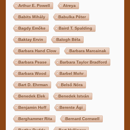
Arthur E. Powell
Atreya
Babits Mihály
Babulka Péter
Bagdy Emőke
Baird T. Spalding
Baktay Ervin
Balogh Béla
Barbara Hand Clow
Barbara Marcainak
Barbara Pease
Barbara Taylor Bradford
Barbara Wood
Barbel Mohr
Bart D. Ehrman
Belső Nóra
Benedek Elek
Benedek István
Benjamin Hoff
Berente Ági
Berghammer Rita
Bernard Cornwell
Bertha Dudde
Bert Hellinger