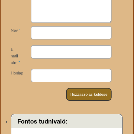
Név
*
E-
mail
cím
*
Honlap
Fontos tudnivaló: