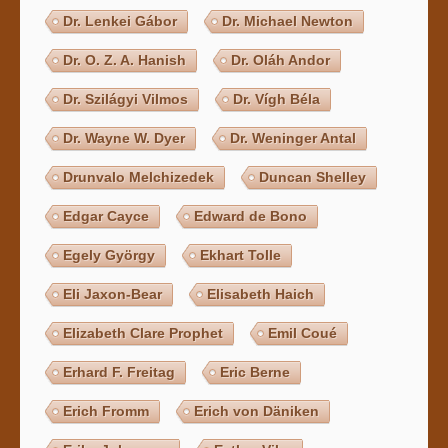
Dr. Lenkei Gábor
Dr. Michael Newton
Dr. O. Z. A. Hanish
Dr. Oláh Andor
Dr. Szilágyi Vilmos
Dr. Vígh Béla
Dr. Wayne W. Dyer
Dr. Weninger Antal
Drunvalo Melchizedek
Duncan Shelley
Edgar Cayce
Edward de Bono
Egely György
Ekhart Tolle
Eli Jaxon-Bear
Elisabeth Haich
Elizabeth Clare Prophet
Emil Coué
Erhard F. Freitag
Eric Berne
Erich Fromm
Erich von Däniken