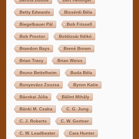
Betty Edwards
Bicsérdi Béla
Biegelbauer Pál
Bob Frissell
Bob Proctor
Boldizsár Ildikó
Brandon Bays
Brené Brown
Brian Tracy
Brian Weiss
Bruno Bettelheim
Buda Béla
Bunyevácz Zsuzsa
Byron Katie
Bácskai Júlia
Bálint Mihály
Bánki M. Csaba
C. G. Jung
C. J. Roberts
C. W. Gortner
C. W. Leadbeater
Cara Hunter