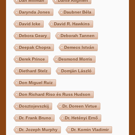
Dan Millman
Dante Alighieri
Darynda Jones
Daubner Béla
David Icke
David R. Hawkins
Debora Geary
Deborah Tannen
Deepak Chopra
Demecs István
Derek Prince
Desmond Morris
Diethard Stelz
Domján László
Don Miguel Ruiz
Don Richard Riso és Russ Hudson
Dosztojevszkij
Dr. Doreen Virtue
Dr. Frank Bruno
Dr. Hetényi Ernő
Dr. Jozeph Murphy
Dr. Komin Vladimir