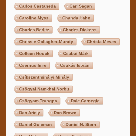
Carlos Castaneda
Carl Sagan
Caroline Myss
Chanda Hahn
Charles Berlitz
Charles Dickens
Chrissie Gallagher-Mundy
Christa Meves
Colleen Houck
Csabai Márk
Csernus Imre
Csukás István
Csíkszentmihályi Mihály
Csögyal Namkhai Norbu
Csögyam Trungpa
Dale Carnegie
Dan Ariely
Dan Brown
Daniel Goleman
Daniel N. Stern