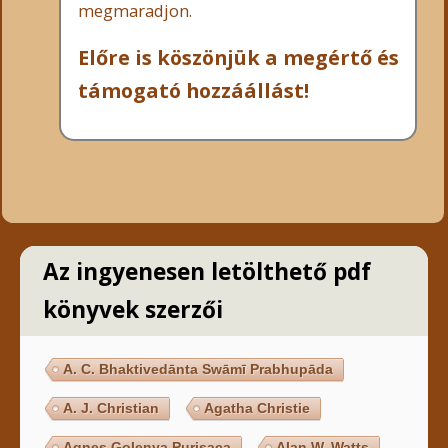
megmaradjon.
Előre is köszönjük a megértő és
támogató hozzáállást!
Az ingyenesen letölthető pdf
könyvek szerzői
A. C. Bhaktivedānta Swāmī Prabhupāda
A. J. Christian
Agatha Christie
Agnes Golenya Purisaca
Alan W. Watts