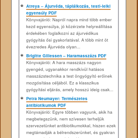
Atreya – Ájurvéda, táplálkozás, testi-lelki
egyensúly PDF
Könyvajánló: Napról napra mind több ember
kezd egyensúlya, jó közérzete helyreállítása
érdekében foglalkozni az ájurvédikus
gyógyítás ősi gyakorlatával. A több mint öt
évezredes Ájurvéda olyan...
Brigitte Gillessen – Haramasszázs PDF
Könyvajánló: A hara masszázs nagyon
gyengéd, ugyanakkor rendkívül hatásos
masszázstechnika a test öngyógyító erőinek
mozgósítása céljából. Ez a klasszikus
gyógyítási eljárás, amely hosszú ideig csak...
Petra Neumayer: Természetes
antibiotikumok PDF
Könyvajánló: Egyre többen vagyunk, akik ha
megbetegszünk, nem szívesen terheljük
szervezetünket antibiotikumokkal, hiszen ezek
megtámadják a bélrendszerünket, és gyakran