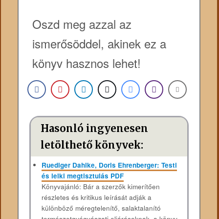
Oszd meg azzal az
ismerősöddel, akinek ez a
könyv hasznos lehet!
Hasonló ingyenesen
letölthető könyvek:
Ruediger Dahlke, Doris Ehrenberger: Testi
és lelki megtisztulás PDF
Könyvajánló: Bár a szerzők kimerítően
részletes és kritikus leírását adják a
különböző méregtelenítő, salaktalanító
természetgyógyászati eljárásoknak, a könyv