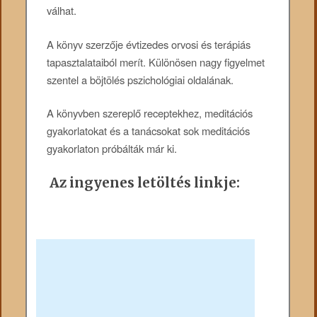
válhat.
A könyv szerzője évtizedes orvosi és terápiás
tapasztalataiból merít. Különösen nagy figyelmet
szentel a böjtölés pszichológiai oldalának.
A könyvben szereplő receptekhez, meditációs
gyakorlatokat és a tanácsokat sok meditációs
gyakorlaton próbálták már ki.
Az ingyenes letöltés linkje: