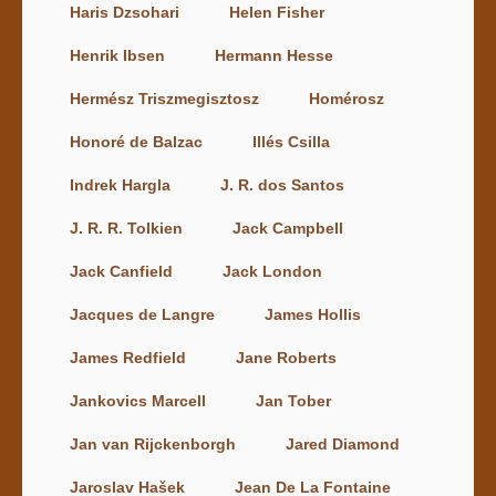
Haris Dzsohari
Helen Fisher
Henrik Ibsen
Hermann Hesse
Hermész Triszmegisztosz
Homérosz
Honoré de Balzac
Illés Csilla
Indrek Hargla
J. R. dos Santos
J. R. R. Tolkien
Jack Campbell
Jack Canfield
Jack London
Jacques de Langre
James Hollis
James Redfield
Jane Roberts
Jankovics Marcell
Jan Tober
Jan van Rijckenborgh
Jared Diamond
Jaroslav Hašek
Jean De La Fontaine