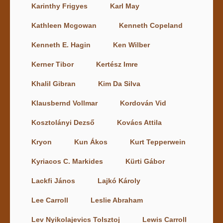
Karinthy Frigyes
Karl May
Kathleen Mcgowan
Kenneth Copeland
Kenneth E. Hagin
Ken Wilber
Kerner Tibor
Kertész Imre
Khalil Gibran
Kim Da Silva
Klausbernd Vollmar
Kordován Vid
Kosztolányi Dezső
Kovács Attila
Kryon
Kun Ákos
Kurt Tepperwein
Kyriacos C. Markides
Kürti Gábor
Lackfi János
Lajkó Károly
Lee Carroll
Leslie Abraham
Lev Nyikolajevics Tolsztoj
Lewis Carroll