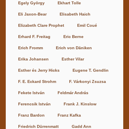
Egely György
Ekhart Tolle
Eli Jaxon-Bear
Elisabeth Haich
Elizabeth Clare Prophet
Emil Coué
Erhard F. Freitag
Eric Berne
Erich Fromm
Erich von Däniken
Erika Johansen
Esther Vilar
Esther és Jerry Hicks
Eugene T. Gendlin
F. E. Eckard Strohm
F. Várkonyi Zsuzsa
Fekete István
Feldmár András
Ferencsik István
Frank J. Kinslow
Franz Bardon
Franz Kafka
Friedrich Dürrenmatt
Gadd Ann