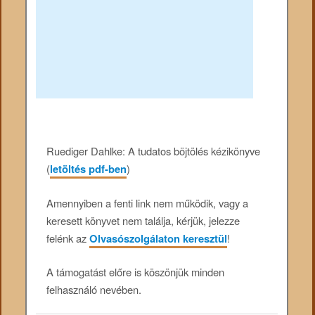
Ruediger Dahlke: A tudatos böjtölés kézikönyve
(
letöltés pdf-ben
)
Amennyiben a fenti link nem működik, vagy a
keresett könyvet nem találja, kérjük, jelezze
felénk az
Olvasószolgálaton keresztül
!
A támogatást előre is köszönjük minden
felhasználó nevében.