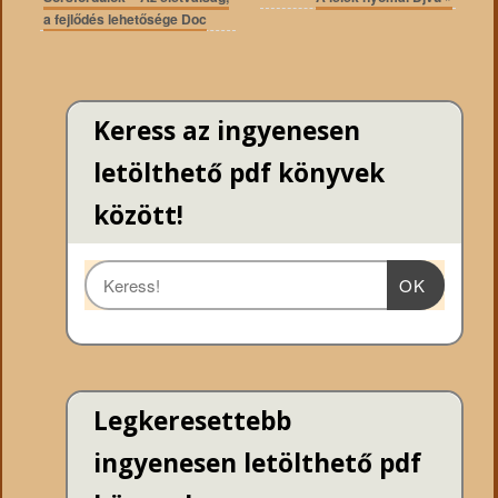
a fejlődés lehetősége Doc
Keress az ingyenesen
letölthető pdf könyvek
között!
OK
Legkeresettebb
ingyenesen letölthető pdf