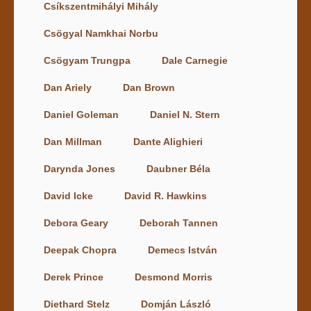
Csíkszentmihályi Mihály
Csögyal Namkhai Norbu
Csögyam Trungpa
Dale Carnegie
Dan Ariely
Dan Brown
Daniel Goleman
Daniel N. Stern
Dan Millman
Dante Alighieri
Darynda Jones
Daubner Béla
David Icke
David R. Hawkins
Debora Geary
Deborah Tannen
Deepak Chopra
Demecs István
Derek Prince
Desmond Morris
Diethard Stelz
Domján László