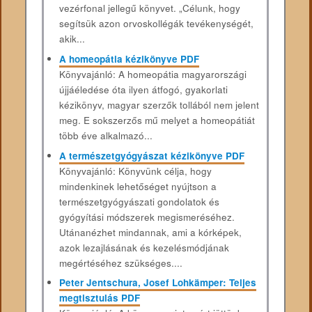
vezérfonal jellegű könyvet. „Célunk, hogy
segítsük azon orvoskollégák tevékenységét,
akik...
A homeopátia kézikönyve PDF
Könyvajánló: A homeopátia magyarországi
újjáéledése óta ilyen átfogó, gyakorlati
kézikönyv, magyar szerzők tollából nem jelent
meg. E sokszerzős mű melyet a homeopátiát
több éve alkalmazó...
A természetgyógyászat kézikönyve PDF
Könyvajánló: Könyvünk célja, hogy
mindenkinek lehetőséget nyújtson a
természetgyógyászati gondolatok és
gyógyítási módszerek megismeréséhez.
Utánanézhet mindannak, ami a kórképek,
azok lezajlásának és kezelésmódjának
megértéséhez szükséges....
Peter Jentschura, Josef Lohkämper: Teljes
megtisztulás PDF