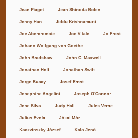
Jean Piaget
Jean Shinoda Bolen
Jenny Han
Jiddu Krishnamurti
Joe Abercrombie
Joe Vitale
Jo Frost
Johann Wolfgang von Goethe
John Bradshaw
John C. Maxwell
Jonathan Holt
Jonathan Swift
Jorge Bucay
Josef Ernst
Josephine Angelini
Joseph O'Connor
Jose Silva
Judy Hall
Jules Verne
Julius Evola
Jókai Mór
Kaczvinszky József
Kalo Jenő