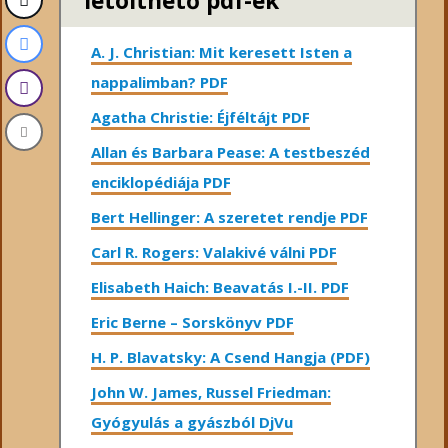
letölthető pdf-ek
A. J. Christian: Mit keresett Isten a
nappalimban? PDF
Agatha Christie: Éjféltájt PDF
Allan és Barbara Pease: A testbeszéd
enciklopédiája PDF
Bert Hellinger: A ​szeretet rendje PDF
Carl R. Rogers: Valakivé válni PDF
Elisabeth Haich: Beavatás I.-II. PDF
Eric Berne – Sorskönyv PDF
H. P. Blavatsky: A Csend Hangja (PDF)
John W. James, Russel Friedman:
Gyógyulás a gyászból DjVu