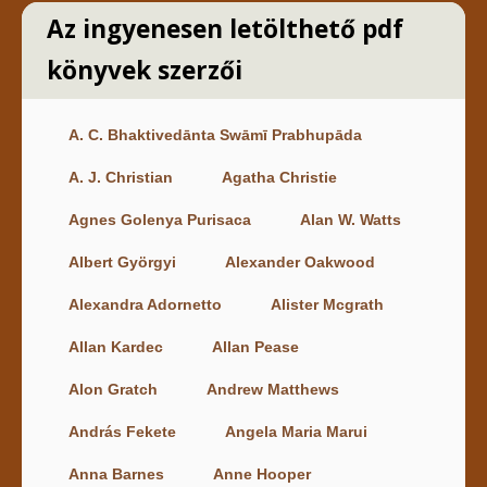
Az ingyenesen letölthető pdf
könyvek szerzői
A. C. Bhaktivedānta Swāmī Prabhupāda
A. J. Christian
Agatha Christie
Agnes Golenya Purisaca
Alan W. Watts
Albert Györgyi
Alexander Oakwood
Alexandra Adornetto
Alister Mcgrath
Allan Kardec
Allan Pease
Alon Gratch
Andrew Matthews
András Fekete
Angela Maria Marui
Anna Barnes
Anne Hooper