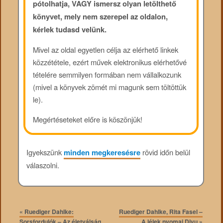
pótolhatja, VAGY ismersz olyan letölthető
könyvet, mely nem szerepel az oldalon,
kérlek tudasd velünk.
Mivel az oldal egyetlen célja az elérhető linkek
közzététele, ezért művek elektronikus elérhetővé
tételére semmilyen formában nem vállalkozunk
(mivel a könyvek zömét mi magunk sem töltöttük
le).
Megértéseteket előre is köszönjük!
Igyekszünk
minden megkeresésre
rövid időn belül
válaszolni.
«
Ruediger Dahlke:
Ruediger Dahlke, Rita Fasel –
Sorsfordulók – Az életválság,
A lélek nyomai Djvu
»