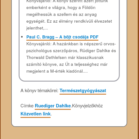
Könyvajánló: A könyv szerint azért jöttünk
emberként e világra, hogy a Földön
megélhessük a szellem és az anyag
egységét. Ez az élmény rendkívüli élvezetet
jelenthet,...
Paul C. Bragg – A böjt csodája PDF
Könyvajánló: A hazánkban is népszerű orvos-
pszichológus szerzőpáros, Rüdiger Dahlke és
Thorwald Dethlefsen már klasszikusnak
számító könyve, az Út a teljességhez már
megjelent a M-érték kiadónál....
A könyv témakörei:
Természetgyógyászat
Címke
Ruediger Dahlke
.
Könyvjelzőkhöz
Közvetlen link
.