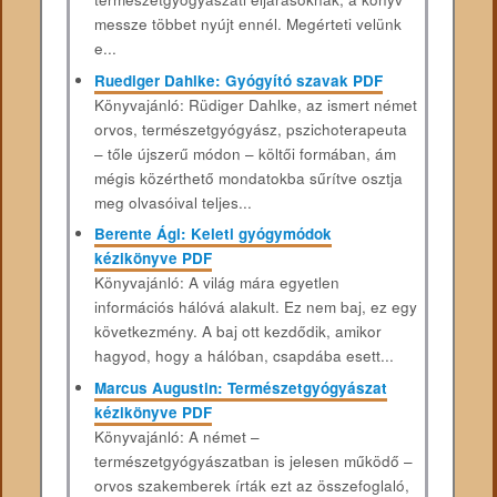
messze többet nyújt ennél. Megérteti velünk
e...
Ruediger Dahlke: Gyógyító szavak PDF
Könyvajánló: Rüdiger Dahlke, az ismert német
orvos, természetgyógyász, pszichoterapeuta
– tőle újszerű módon – költői formában, ám
mégis közérthető mondatokba sűrítve osztja
meg olvasóival teljes...
Berente Ági: Keleti gyógymódok
kézikönyve PDF
Könyvajánló: A világ mára egyetlen
információs hálóvá alakult. Ez nem baj, ez egy
következmény. A baj ott kezdődik, amikor
hagyod, hogy a hálóban, csapdába esett...
Marcus Augustin: Természetgyógyászat
kézikönyve PDF
Könyvajánló: A német –
természetgyógyászatban is jelesen működő –
orvos szakemberek írták ezt az összefoglaló,