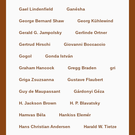
Gael Lindenfield
Ganésha
George Bernard Shaw
Georg Kühlewind
Gerald G. Jampolsky
Gerlinde Ortner
Gertrud Hirschi
Giovanni Boccaccio
Gogol
Gonda István
Graham Hancock
Gregg Braden
gri
Griga Zsuzsanna
Gustave Flaubert
Guy de Maupassant
Gárdonyi Géza
H. Jackson Brown
H. P. Blavatsky
Hamvas Béla
Hankiss Elemér
Hans Christian Andersen
Harald W. Tietze