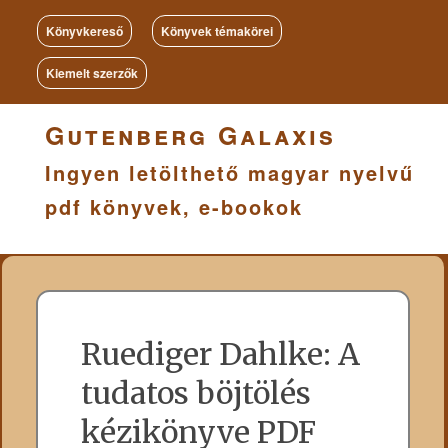
Könyvkereső
Könyvek témakörei
Kiemelt szerzők
Gutenberg Galaxis
Ingyen letölthető magyar nyelvű
pdf könyvek, e-bookok
Ruediger Dahlke: A
tudatos böjtölés
kézikönyve PDF