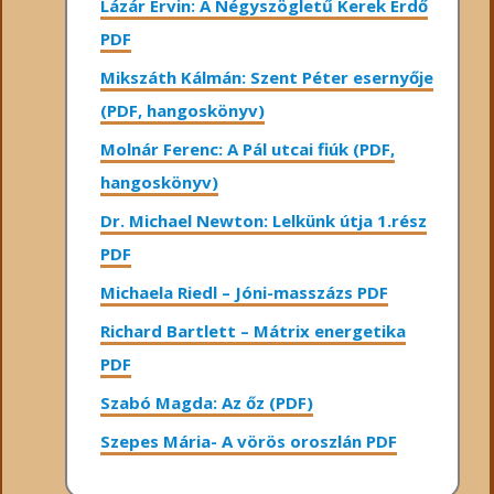
Lázár Ervin: A Négyszögletű Kerek Erdő
PDF
Mikszáth Kálmán: Szent Péter esernyője
(PDF, hangoskönyv)
Molnár Ferenc: A Pál utcai fiúk (PDF,
hangoskönyv)
Dr. Michael Newton: Lelkünk útja 1.rész
PDF
Michaela Riedl – Jóni-masszázs PDF
Richard Bartlett – Mátrix energetika
PDF
Szabó Magda: Az őz (PDF)
Szepes Mária- A vörös oroszlán PDF