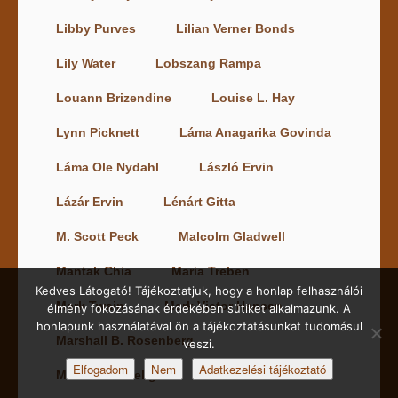
Libby Purves
Lilian Verner Bonds
Lily Water
Lobszang Rampa
Louann Brizendine
Louise L. Hay
Lynn Picknett
Láma Anagarika Govinda
Láma Ole Nydahl
László Ervin
Lázár Ervin
Lénárt Gitta
M. Scott Peck
Malcolm Gladwell
Mantak Chia
Maria Treben
Kedves Látogató! Tájékoztatjuk, hogy a honlap felhasználói
Mark Twain
Mark Victor Hansen
élmény fokozásának érdekében sütiket alkalmazunk. A
honlapunk használatával ön a tájékoztatásunkat tudomásul
Marshall B. Rosenberg
veszi.
Elfogadom
Nem
Adatkezelési tájékoztató
Martin E. P. Seligman
Martin Schuster