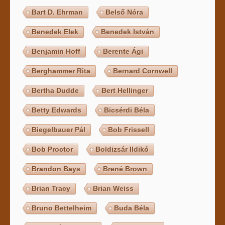
Bart D. Ehrman
Belső Nóra
Benedek Elek
Benedek István
Benjamin Hoff
Berente Ági
Berghammer Rita
Bernard Cornwell
Bertha Dudde
Bert Hellinger
Betty Edwards
Bicsérdi Béla
Biegelbauer Pál
Bob Frissell
Bob Proctor
Boldizsár Ildikó
Brandon Bays
Brené Brown
Brian Tracy
Brian Weiss
Bruno Bettelheim
Buda Béla