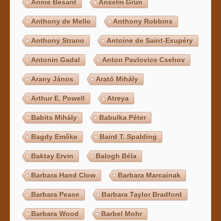
Annie Besant
Anselm Grün
Anthony de Mello
Anthony Robbins
Anthony Strano
Antoine de Saint-Exupéry
Antonin Gadal
Anton Pavlovics Csehov
Arany János
Arató Mihály
Arthur E. Powell
Atreya
Babits Mihály
Babulka Péter
Bagdy Emőke
Baird T. Spalding
Baktay Ervin
Balogh Béla
Barbara Hand Clow
Barbara Marcainak
Barbara Pease
Barbara Taylor Bradford
Barbara Wood
Barbel Mohr