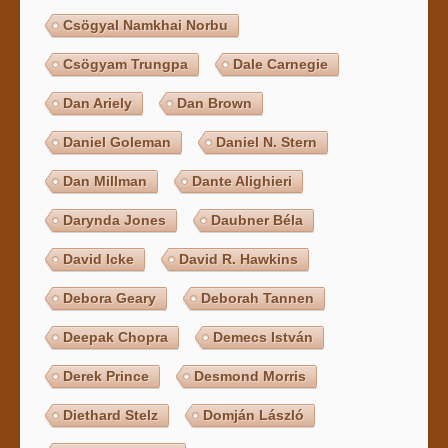
Csögyal Namkhai Norbu
Csögyam Trungpa
Dale Carnegie
Dan Ariely
Dan Brown
Daniel Goleman
Daniel N. Stern
Dan Millman
Dante Alighieri
Darynda Jones
Daubner Béla
David Icke
David R. Hawkins
Debora Geary
Deborah Tannen
Deepak Chopra
Demecs István
Derek Prince
Desmond Morris
Diethard Stelz
Domján László