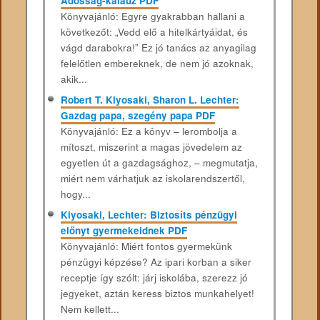
Adósság-kalauz PDF
Könyvajánló: Egyre gyakrabban hallani a
következőt: „Vedd elő a hitelkártyáidat, és
vágd darabokra!” Ez jó tanács az anyagilag
felelőtlen embereknek, de nem jó azoknak,
akik...
Robert T. Kiyosaki, Sharon L. Lechter:
Gazdag papa, szegény papa PDF
Könyvajánló: Ez a könyv – lerombolja a
mítoszt, miszerint a magas jövedelem az
egyetlen út a gazdagsághoz, – megmutatja,
miért nem várhatjuk az iskolarendszertől,
hogy...
Kiyosaki, Lechter: Biztosíts pénzügyi
előnyt gyermekeidnek PDF
Könyvajánló: Miért fontos gyermekünk
pénzügyi képzése? Az ipari korban a siker
receptje így szólt: járj iskolába, szerezz jó
jegyeket, aztán keress biztos munkahelyet!
Nem kellett...