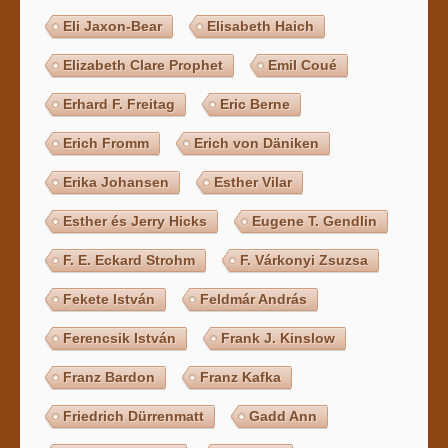
Eli Jaxon-Bear
Elisabeth Haich
Elizabeth Clare Prophet
Emil Coué
Erhard F. Freitag
Eric Berne
Erich Fromm
Erich von Däniken
Erika Johansen
Esther Vilar
Esther és Jerry Hicks
Eugene T. Gendlin
F. E. Eckard Strohm
F. Várkonyi Zsuzsa
Fekete István
Feldmár András
Ferencsik István
Frank J. Kinslow
Franz Bardon
Franz Kafka
Friedrich Dürrenmatt
Gadd Ann