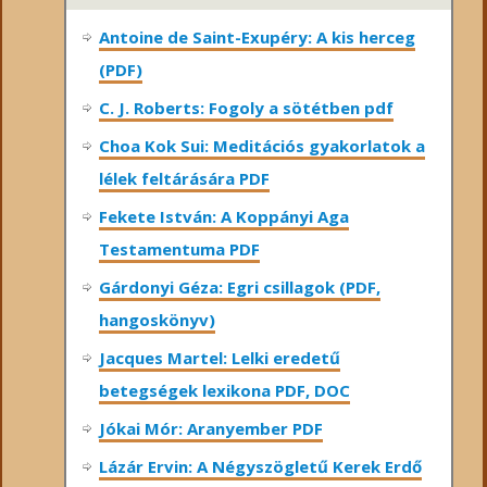
Antoine de Saint-Exupéry: A kis herceg
(PDF)
C. J. Roberts: Fogoly a sötétben pdf
Choa Kok Sui: Meditációs gyakorlatok a
lélek feltárására PDF
Fekete István: A Koppányi Aga
Testamentuma PDF
Gárdonyi Géza: Egri csillagok (PDF,
hangoskönyv)
Jacques Martel: Lelki eredetű
betegségek lexikona PDF, DOC
Jókai Mór: Aranyember PDF
Lázár Ervin: A Négyszögletű Kerek Erdő