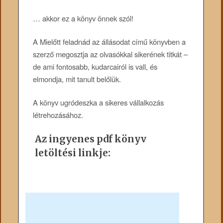
… akkor ez a könyv önnek szól!
A Mielőtt feladnád az állásodat című könyvben a
szerző megosztja az olvasókkal sikerének titkát –
de ami fontosabb, kudarcairól is vall, és
elmondja, mit tanult belőlük.
A könyv ugródeszka a sikeres vállalkozás
létrehozásához.
Az ingyenes pdf könyv
letöltési linkje: