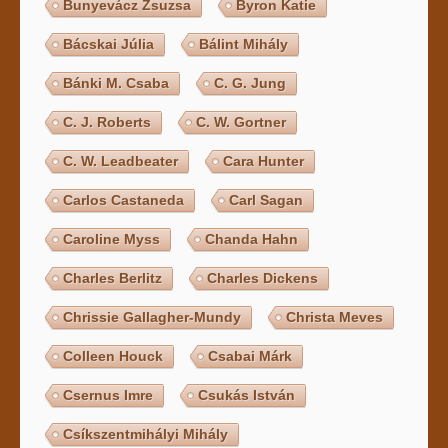
Bunyevácz Zsuzsa
Byron Katie
Bácskai Júlia
Bálint Mihály
Bánki M. Csaba
C. G. Jung
C. J. Roberts
C. W. Gortner
C. W. Leadbeater
Cara Hunter
Carlos Castaneda
Carl Sagan
Caroline Myss
Chanda Hahn
Charles Berlitz
Charles Dickens
Chrissie Gallagher-Mundy
Christa Meves
Colleen Houck
Csabai Márk
Csernus Imre
Csukás István
Csíkszentmihályi Mihály