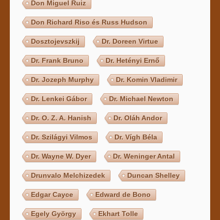
Don Miguel Ruiz
Don Richard Riso és Russ Hudson
Dosztojevszkij
Dr. Doreen Virtue
Dr. Frank Bruno
Dr. Hetényi Ernő
Dr. Jozeph Murphy
Dr. Komin Vladimir
Dr. Lenkei Gábor
Dr. Michael Newton
Dr. O. Z. A. Hanish
Dr. Oláh Andor
Dr. Szilágyi Vilmos
Dr. Vígh Béla
Dr. Wayne W. Dyer
Dr. Weninger Antal
Drunvalo Melchizedek
Duncan Shelley
Edgar Cayce
Edward de Bono
Egely György
Ekhart Tolle