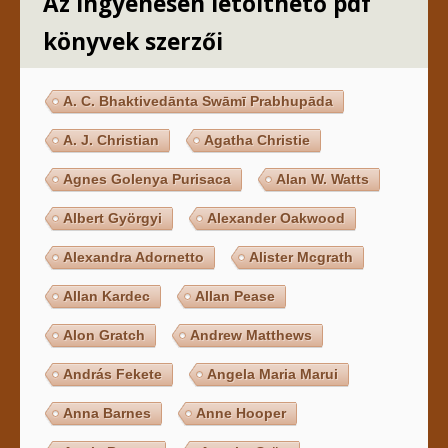
Az ingyenesen letölthető pdf
könyvek szerzői
A. C. Bhaktivedānta Swāmī Prabhupāda
A. J. Christian
Agatha Christie
Agnes Golenya Purisaca
Alan W. Watts
Albert Györgyi
Alexander Oakwood
Alexandra Adornetto
Alister Mcgrath
Allan Kardec
Allan Pease
Alon Gratch
Andrew Matthews
András Fekete
Angela Maria Marui
Anna Barnes
Anne Hooper