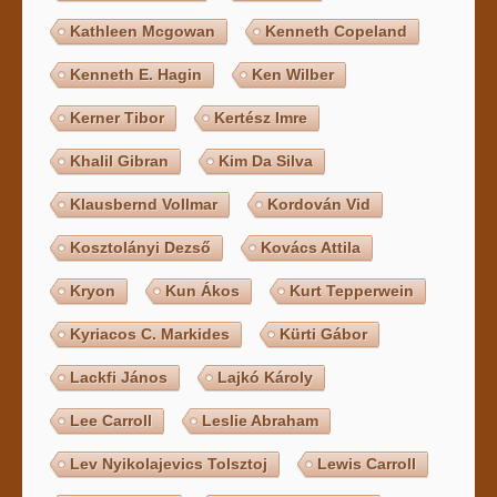
Kathleen Mcgowan
Kenneth Copeland
Kenneth E. Hagin
Ken Wilber
Kerner Tibor
Kertész Imre
Khalil Gibran
Kim Da Silva
Klausbernd Vollmar
Kordován Vid
Kosztolányi Dezső
Kovács Attila
Kryon
Kun Ákos
Kurt Tepperwein
Kyriacos C. Markides
Kürti Gábor
Lackfi János
Lajkó Károly
Lee Carroll
Leslie Abraham
Lev Nyikolajevics Tolsztoj
Lewis Carroll