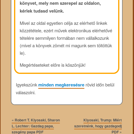
könyvet, mely nem szerepel az oldalon,
kérlek tudasd velünk.
Mivel az oldal egyetlen célja az elérhető linkek
közzététele, ezért művek elektronikus elérhetővé
tételére semmilyen formában nem vállalkozunk
(mivel a könyvek zömét mi magunk sem töltöttük
le).
Megértéseteket előre is köszönjük!
Igyekszünk
minden megkeresésre
rövid időn belül
válaszolni.
«
Robert T. Kiyosaki, Sharon
Kiyosaki, Trump: Miért
L. Lechter: Gazdag papa,
szeretnénk, hogy gazdagodj
szegény papa PDF
PDF
»