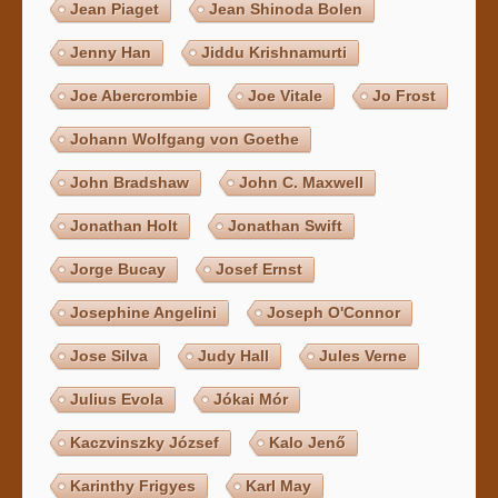
Jean Piaget
Jean Shinoda Bolen
Jenny Han
Jiddu Krishnamurti
Joe Abercrombie
Joe Vitale
Jo Frost
Johann Wolfgang von Goethe
John Bradshaw
John C. Maxwell
Jonathan Holt
Jonathan Swift
Jorge Bucay
Josef Ernst
Josephine Angelini
Joseph O'Connor
Jose Silva
Judy Hall
Jules Verne
Julius Evola
Jókai Mór
Kaczvinszky József
Kalo Jenő
Karinthy Frigyes
Karl May