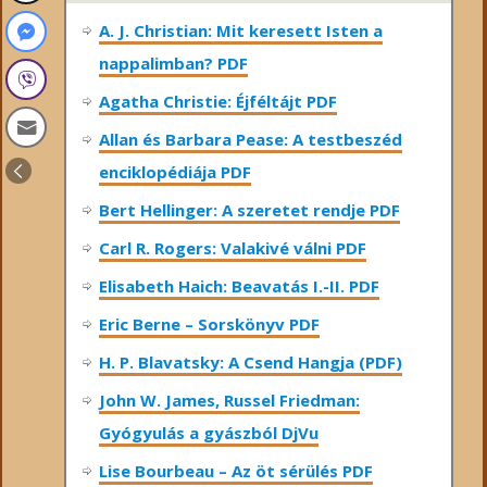
A. J. Christian: Mit keresett Isten a
nappalimban? PDF
Agatha Christie: Éjféltájt PDF
Allan és Barbara Pease: A testbeszéd
enciklopédiája PDF
Bert Hellinger: A ​szeretet rendje PDF
Carl R. Rogers: Valakivé válni PDF
Elisabeth Haich: Beavatás I.-II. PDF
Eric Berne – Sorskönyv PDF
H. P. Blavatsky: A Csend Hangja (PDF)
John W. James, Russel Friedman:
Gyógyulás a gyászból DjVu
Lise Bourbeau – Az öt sérülés PDF