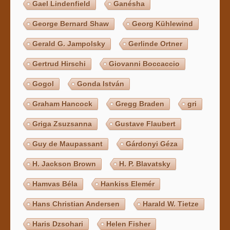
Gael Lindenfield
Ganésha
George Bernard Shaw
Georg Kühlewind
Gerald G. Jampolsky
Gerlinde Ortner
Gertrud Hirschi
Giovanni Boccaccio
Gogol
Gonda István
Graham Hancock
Gregg Braden
gri
Griga Zsuzsanna
Gustave Flaubert
Guy de Maupassant
Gárdonyi Géza
H. Jackson Brown
H. P. Blavatsky
Hamvas Béla
Hankiss Elemér
Hans Christian Andersen
Harald W. Tietze
Haris Dzsohari
Helen Fisher