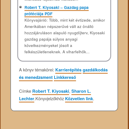
Robert T. Kiyosaki – Gazdag papa
próféciája PDF
Könyvajánló: Több, mint két évtizede, amikor
Amerikában népszerűvé vált az önálló
hozzájáruláson alapuló nyugdíjterv, Kiyosaki
gazdag papája súlyos anyagi
következményeket jósolt a
felkészületleneknek. A viharfelhők...
A könyv témakörei:
Karrierépítés
gazdálkodás
és menedzsment
Linkkereső
Címke
Robert T. Kiyosaki
,
Sharon L.
Lechter
.
Könyvjelzőkhöz
Közvetlen link
.