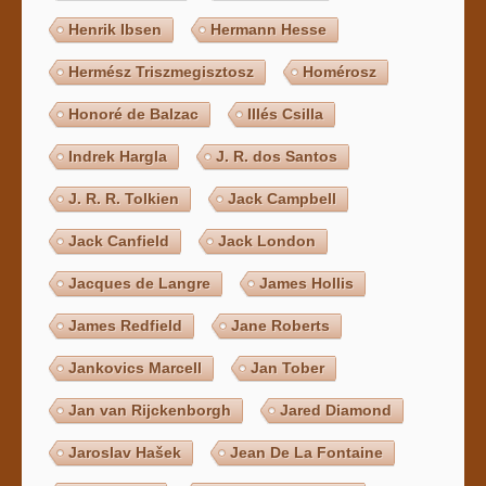
Henrik Ibsen
Hermann Hesse
Hermész Triszmegisztosz
Homérosz
Honoré de Balzac
Illés Csilla
Indrek Hargla
J. R. dos Santos
J. R. R. Tolkien
Jack Campbell
Jack Canfield
Jack London
Jacques de Langre
James Hollis
James Redfield
Jane Roberts
Jankovics Marcell
Jan Tober
Jan van Rijckenborgh
Jared Diamond
Jaroslav Hašek
Jean De La Fontaine