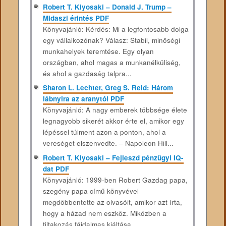
Robert T. Kiyosaki – Donald J. Trump –
Midaszi érintés PDF
Könyvajánló: Kérdés: Mi a legfontosabb dolga
egy vállalkozónak? Válasz: Stabil, minőségi
munkahelyek teremtése. Egy olyan
országban, ahol magas a munkanélküliség,
és ahol a gazdaság talpra...
Sharon L. Lechter, Greg S. Reid: Három
lábnyira az aranytól PDF
Könyvajánló: A nagy emberek többsége élete
legnagyobb sikerét akkor érte el, amikor egy
lépéssel túlment azon a ponton, ahol a
vereséget elszenvedte. – Napoleon Hill...
Robert T. Kiyosaki – Fejleszd pénzügyi IQ-
dat PDF
Könyvajánló: 1999-ben Robert Gazdag papa,
szegény papa című könyvével
megdöbbentette az olvasóit, amikor azt írta,
hogy a házad nem eszköz. Miközben a
tiltakozás fájdalmas kiáltása...