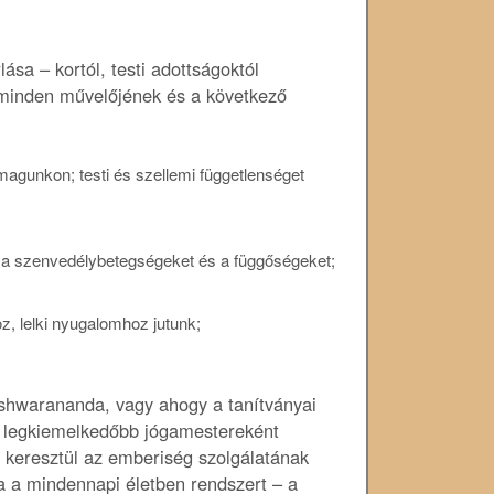
sa – kortól, testi adottságoktól
ít minden művelőjének és a következő
magunkon; testi és szellemi függetlenséget
 a szenvedélybetegségeket és a függőségeket;
, lelki nyugalomhoz jutunk;
warananda, vagy ahogy a tanítványai
ik legkiemelkedőbb jógamestereként
n keresztül az emberiség szolgálatának
ga a mindennapi életben rendszert – a