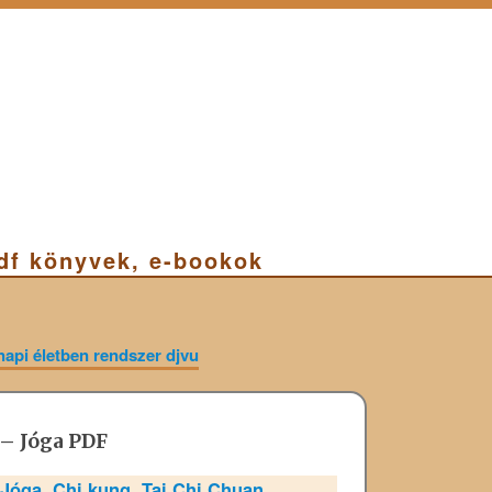
pdf könyvek, e-bookok
i életben rendszer djvu
– Jóga PDF
Jóga, Chi kung, Tai Chi Chuan