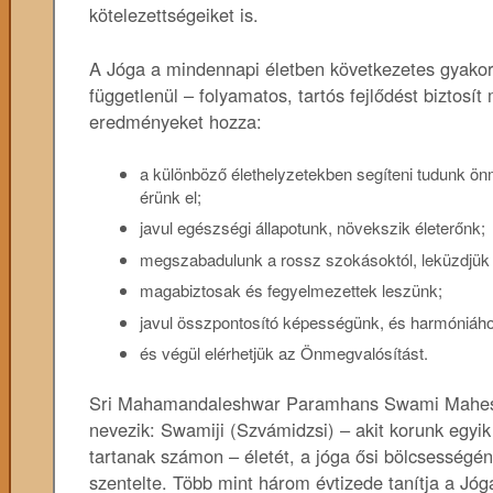
kötelezettségeiket is.
A Jóga a mindennapi életben következetes gyakorlá
függetlenül – folyamatos, tartós fejlődést biztos
eredményeket hozza:
a különböző élethelyzetekben segíteni tudunk ön
érünk el;
javul egészségi állapotunk, növekszik életerőnk;
megszabadulunk a rossz szokásoktól, leküzdjük
magabiztosak és fegyelmezettek leszünk;
javul összpontosító képességünk, és harmóniához
és végül elérhetjük az Önmegvalósítást.
Sri Mahamandaleshwar Paramhans Swami Mahesh
nevezik: Swamiji (Szvámidzsi) – akit korunk egy
tartanak számon – életét, a jóga ősi bölcsességé
szentelte. Több mint három évtizede tanítja a Jó