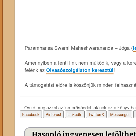
Paramhansa Swami Maheshwarananda – Jóga (
l
Amennyiben a fenti link nem működik, vagy a keres
felénk az
Olvasószolgálaton keresztül
!
A támogatást előre is köszönjük minden felhaszn
Oszd meg azzal az ismerősöddel, akinek ez a könyv ha
Facebook
Pinterest
LinkedIn
Twitter/X
Messenger
Hasonló ingyenesen letölthe