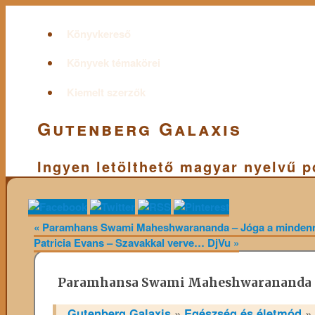
Könyvkereső
Könyvek témakörei
Kiemelt szerzők
Gutenberg Galaxis
Ingyen letölthető magyar nyelvű 
«
Paramhans Swami Maheshwarananda – Jóga a mindennap
Patricia Evans – Szavakkal verve… DjVu
»
Paramhansa Swami Maheshwarananda 
Gutenberg Galaxis
»
Egészség és életmód
»