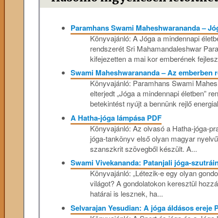
Paramhans Swami Maheshwarananda – Jóga
Könyvajánló: A Jóga a mindennapi életb
rendszerét Sri Mahamandaleshwar Pa
kifejezetten a mai kor emberének fejleszte
Swami Maheshwarananda – Az emberben re
Könyvajánló: Paramhans Swami Maheshw
elterjedt „Jóga a mindennapi életben” 
betekintést nyújt a bennünk rejlő energ
A Hatha-jóga lámpása PDF
Könyvajánló: Az olvasó a Hatha-jóga-pra
jóga-tankönyv első olyan magyar nyelvű f
szanszkrit szövegből készült. A...
Swami Vivekananda: Patanjali jóga-szutrá
Könyvajánló: „Létezik-e egy olyan gondo
világot? A gondolatokon keresztül hozzá
határai is lesznek, ha...
Selvarajan Yesudian: A jóga áldásos ereje 