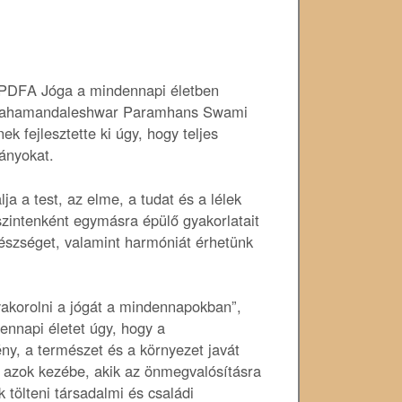
A Jóga a mindennapi életben
i Mahamandaleshwar Paramhans Swami
 fejlesztette ki úgy, hogy teljes
ányokat.
a a test, az elme, a tudat és a lélek
zintenként egymásra épülő gyakorlatait
 egészséget, valamint harmóniát érhetünk
yakorolni a jógát a mindennapokban”,
ennapi életet úgy, hogy a
ny, a természet és a környezet javát
d azok kezébe, akik az önmegvalósításra
tölteni társadalmi és családi