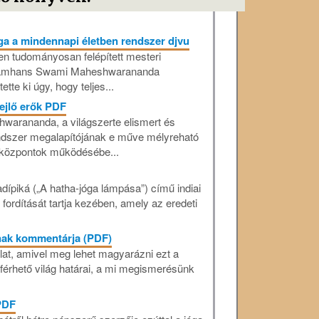
 a mindennapi életben rendszer djvu
en tudományosan felépített mesteri
ramhans Swami Maheshwarananda
tte ki úgy, hogy teljes...
jlő erők PDF
arananda, a világszerte elismert és
rendszer megalapítójának e műve mélyreható
iaközpontok működésébe...
dípiká („A hatha-jóga lámpása”) című indiai
ordítását tartja kezében, amely az eredeti
inak kommentárja (PDF)
lat, amivel meg lehet magyarázni ezt a
férhető világ határai, a mi megismerésünk
PDF