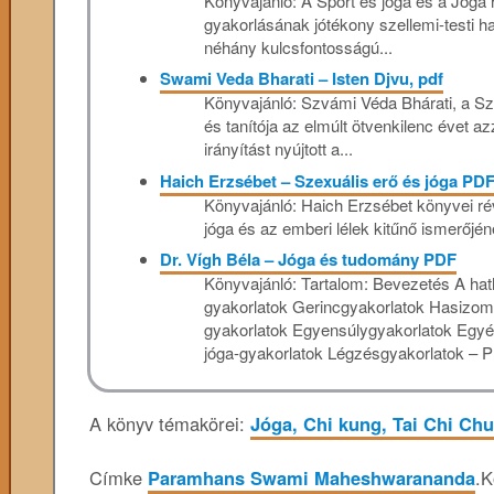
Könyvajánló: A Sport és jóga és a Jóga h
gyakorlásának jótékony szellemi-testi ha
néhány kulcsfontosságú...
Swami Veda Bharati – Isten Djvu, pdf
Könyvajánló: Szvámi Véda Bhárati, a Szád
és tanítója az elmúlt ötvenkilenc évet azza
irányítást nyújtott a...
Haich Erzsébet – Szexuális erő és jóga PD
Könyvajánló: Haich Erzsébet könyvei rév
jóga és az emberi lélek kitűnő ismerőjéne
Dr. Vígh Béla – Jóga és tudomány PDF
Könyvajánló: Tartalom: Bevezetés A hat
gyakorlatok Gerincgyakorlatok Hasizomg
gyakorlatok Egyensúlygyakorlatok Egyéb
jóga-gyakorlatok Légzésgyakorlatok – P
A könyv témakörei:
Jóga, Chi kung, Tai Chi Ch
Címke
Paramhans Swami Maheshwarananda
.
K