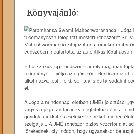
Könyvajánló:
tudományosan felépített mesteri rendszerét Sr
Maheshwarananda kifejezetten a mai kor emberének
egészében megtartotta az autentikus jógahagyom
E holisztikus jógarendszer – amely magában foglalj
tudományát – célja az egészség. Rendszerezett, s
alkalmazva testi, lelki, spirituális és társadalmi
el.
A Jóga a mindennapi életben (JMÉ) jelentése: „g
vagyis a jóga tanításának megfelelően élni a mind
gondolatainkkal és cselekedeteinkkel minden élőlé
szolgáljuk. A JMÉ rendszer biztos vezérfonalat a
törekednek, oly módon, hogy ugyanakkor be tudják 