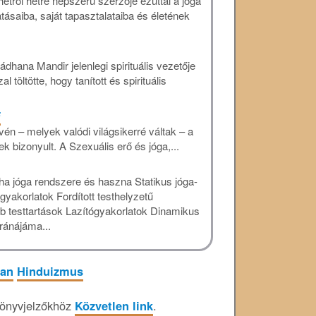
étről hétre népszerű szerzője ezúttal a jóga
tásaiba, saját tapasztalataiba és életének
hana Mandir jelenlegi spirituális vezetője
l töltötte, hogy tanított és spirituális
F
én – melyek valódi világsikerré váltak – a
k bizonyult. A Szexuális erő és jóga,...
ha jóga rendszere és haszna Statikus jóga-
yakorlatok Fordított testhelyzetű
 testtartások Lazítógyakorlatok Dinamikus
ránájáma...
uan
Hinduizmus
önyvjelzőkhöz
Közvetlen link
.