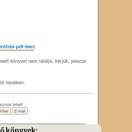
etöltés pdf-ben
)
ett könyvet nem találja, kérjük, jelezze
áló nevében.
sznos lehet!
Viber
E-mail
tő könyvek: