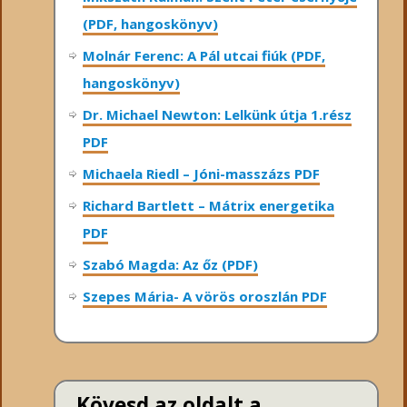
(PDF, hangoskönyv)
Molnár Ferenc: A Pál utcai fiúk (PDF,
hangoskönyv)
Dr. Michael Newton: Lelkünk útja 1.rész
PDF
Michaela Riedl – Jóni-masszázs PDF
Richard Bartlett – Mátrix energetika
PDF
Szabó Magda: Az őz (PDF)
Szepes Mária- A vörös oroszlán PDF
Kövesd az oldalt a