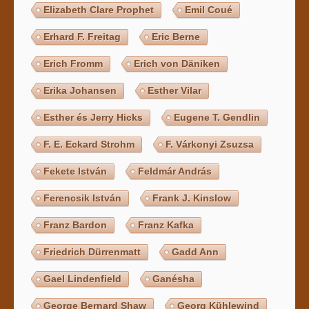
Elizabeth Clare Prophet
Emil Coué
Erhard F. Freitag
Eric Berne
Erich Fromm
Erich von Däniken
Erika Johansen
Esther Vilar
Esther és Jerry Hicks
Eugene T. Gendlin
F. E. Eckard Strohm
F. Várkonyi Zsuzsa
Fekete István
Feldmár András
Ferencsik István
Frank J. Kinslow
Franz Bardon
Franz Kafka
Friedrich Dürrenmatt
Gadd Ann
Gael Lindenfield
Ganésha
George Bernard Shaw
Georg Kühlewind