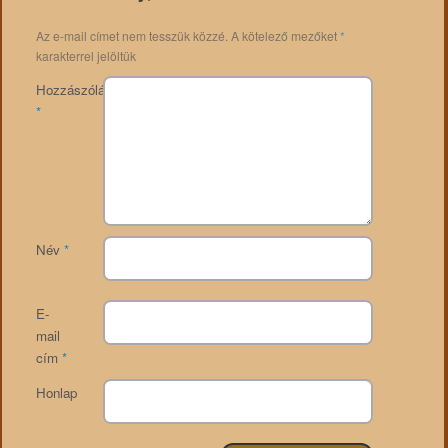
Az e-mail címet nem tesszük közzé.
A kötelező mezőket
*
karakterrel jelöltük
Hozzászólás
*
Név
*
E-
mail
cím
*
Honlap