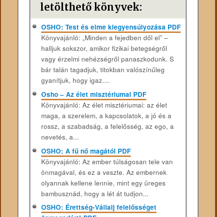
letölthető könyvek:
OSHO: Test és elme kiegyensúlyozása PDF
Könyvajánló: „Minden a fejedben dől el” –
halljuk sokszor, amikor fizikai betegségről
vagy érzelmi nehézségről panaszkodunk. S
bár talán tagadjuk, titokban valószínűleg
gyanítjuk, hogy igaz....
Osho – Az élet misztériumai PDF
Könyvajánló: Az élet misztériumai: az élet
maga, a szerelem, a kapcsolatok, a jó és a
rossz, a szabadság, a felelősség, az ego, a
nevetés, a...
OSHO: A fű nő magától PDF
Könyvajánló: Az ember túlságosan tele van
önmagával, és ez a veszte. Az embernek
olyannak kellene lennie, mint egy üreges
bambusznád, hogy a lét át tudjon...
OSHO: Érettség-Vállalj felelősséget