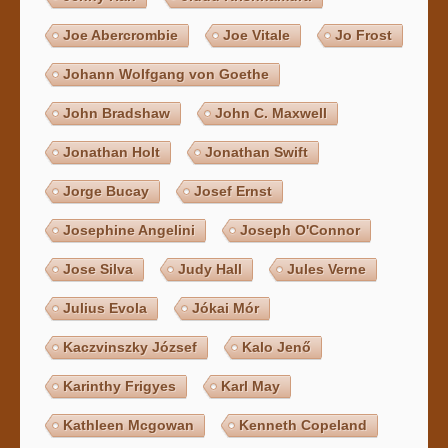
Joe Abercrombie
Joe Vitale
Jo Frost
Johann Wolfgang von Goethe
John Bradshaw
John C. Maxwell
Jonathan Holt
Jonathan Swift
Jorge Bucay
Josef Ernst
Josephine Angelini
Joseph O'Connor
Jose Silva
Judy Hall
Jules Verne
Julius Evola
Jókai Mór
Kaczvinszky József
Kalo Jenő
Karinthy Frigyes
Karl May
Kathleen Mcgowan
Kenneth Copeland