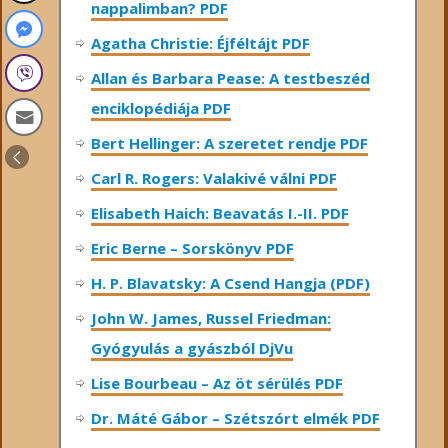
nappalimban? PDF
Agatha Christie: Éjféltájt PDF
Allan és Barbara Pease: A testbeszéd
enciklopédiája PDF
Bert Hellinger: A ​szeretet rendje PDF
Carl R. Rogers: Valakivé válni PDF
Elisabeth Haich: Beavatás I.-II. PDF
Eric Berne – Sorskönyv PDF
H. P. Blavatsky: A Csend Hangja (PDF)
John W. James, Russel Friedman:
Gyógyulás a gyászból DjVu
Lise Bourbeau – Az öt sérülés PDF
Dr. Máté Gábor – Szétszórt elmék PDF