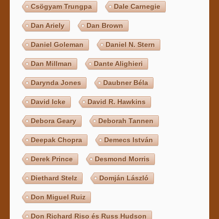
Csögyam Trungpa
Dale Carnegie
Dan Ariely
Dan Brown
Daniel Goleman
Daniel N. Stern
Dan Millman
Dante Alighieri
Darynda Jones
Daubner Béla
David Icke
David R. Hawkins
Debora Geary
Deborah Tannen
Deepak Chopra
Demecs István
Derek Prince
Desmond Morris
Diethard Stelz
Domján László
Don Miguel Ruiz
Don Richard Riso és Russ Hudson