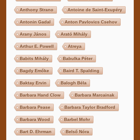
Anthony Strano
Antoine de Saint-Exupéry
Antonin Gadal
Anton Pavlovics Csehov
Arany János
Arató Mihály
Arthur E. Powell
Atreya
Babits Mihály
Babulka Péter
Bagdy Emőke
Baird T. Spalding
Baktay Ervin
Balogh Béla
Barbara Hand Clow
Barbara Marcainak
Barbara Pease
Barbara Taylor Bradford
Barbara Wood
Barbel Mohr
Bart D. Ehrman
Belső Nóra