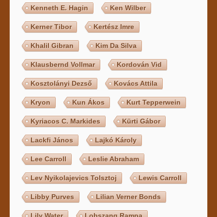
Kenneth E. Hagin
Ken Wilber
Kerner Tibor
Kertész Imre
Khalil Gibran
Kim Da Silva
Klausbernd Vollmar
Kordován Vid
Kosztolányi Dezső
Kovács Attila
Kryon
Kun Ákos
Kurt Tepperwein
Kyriacos C. Markides
Kürti Gábor
Lackfi János
Lajkó Károly
Lee Carroll
Leslie Abraham
Lev Nyikolajevics Tolsztoj
Lewis Carroll
Libby Purves
Lilian Verner Bonds
Lily Water
Lobszang Rampa