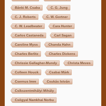
Bánki M. Csaba
C. G. Jung
C. J. Roberts
C. W. Gortner
C. W. Leadbeater
Cara Hunter
Carlos Castaneda
Carl Sagan
Caroline Myss
Chanda Hahn
Charles Berlitz
Charles Dickens
Chrissie Gallagher-Mundy
Christa Meves
Colleen Houck
Csabai Márk
Csernus Imre
Csukás István
Csíkszentmihályi Mihály
Csögyal Namkhai Norbu