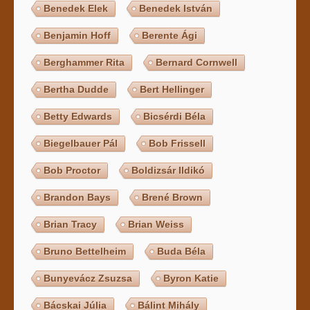
Benedek Elek
Benedek István
Benjamin Hoff
Berente Ági
Berghammer Rita
Bernard Cornwell
Bertha Dudde
Bert Hellinger
Betty Edwards
Bicsérdi Béla
Biegelbauer Pál
Bob Frissell
Bob Proctor
Boldizsár Ildikó
Brandon Bays
Brené Brown
Brian Tracy
Brian Weiss
Bruno Bettelheim
Buda Béla
Bunyevácz Zsuzsa
Byron Katie
Bácskai Júlia
Bálint Mihály