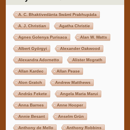
A. C. Bhaktivedānta Swāmī Prabhupāda
A. J. Christian
Agatha Christie
Agnes Golenya Purisaca
Alan W. Watts
Albert Györgyi
Alexander Oakwood
Alexandra Adornetto
Alister Mcgrath
Allan Kardec
Allan Pease
Alon Gratch
Andrew Matthews
András Fekete
Angela Maria Marui
Anna Barnes
Anne Hooper
Annie Besant
Anselm Grün
Anthony de Mello
Anthony Robbins