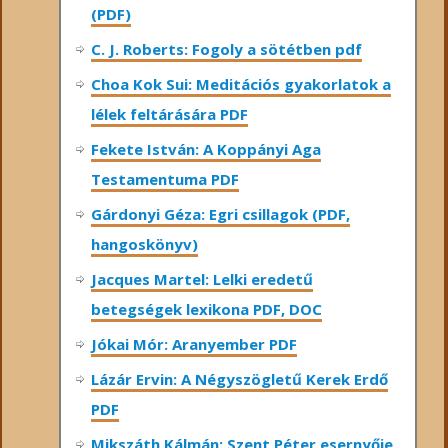
(PDF)
C. J. Roberts: Fogoly a sötétben pdf
Choa Kok Sui: Meditációs gyakorlatok a
lélek feltárására PDF
Fekete István: A Koppányi Aga
Testamentuma PDF
Gárdonyi Géza: Egri csillagok (PDF,
hangoskönyv)
Jacques Martel: Lelki eredetű
betegségek lexikona PDF, DOC
Jókai Mór: Aranyember PDF
Lázár Ervin: A Négyszögletű Kerek Erdő
PDF
Mikszáth Kálmán: Szent Péter esernyője