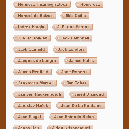
Hermész Triszmegisztosz
Homérosz
Honoré de Balzac
Illés Csilla
Indrek Hargla
J. R. dos Santos
J. R. R. Tolkien
Jack Campbell
Jack Canfield
Jack London
Jacques de Langre
James Hollis
James Redfield
Jane Roberts
Jankovics Marcell
Jan Tober
Jan van Rijckenborgh
Jared Diamond
Jaroslav Hašek
Jean De La Fontaine
Jean Piaget
Jean Shinoda Bolen
Jenny Han
Jiddu Krishnamurti