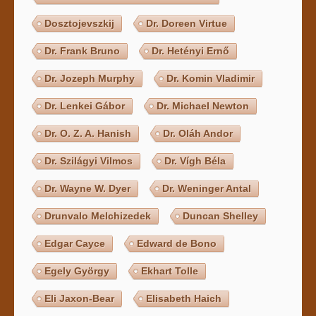
Dosztojevszkij
Dr. Doreen Virtue
Dr. Frank Bruno
Dr. Hetényi Ernő
Dr. Jozeph Murphy
Dr. Komin Vladimir
Dr. Lenkei Gábor
Dr. Michael Newton
Dr. O. Z. A. Hanish
Dr. Oláh Andor
Dr. Szilágyi Vilmos
Dr. Vígh Béla
Dr. Wayne W. Dyer
Dr. Weninger Antal
Drunvalo Melchizedek
Duncan Shelley
Edgar Cayce
Edward de Bono
Egely György
Ekhart Tolle
Eli Jaxon-Bear
Elisabeth Haich