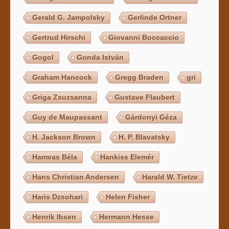
Gerald G. Jampolsky
Gerlinde Ortner
Gertrud Hirschi
Giovanni Boccaccio
Gogol
Gonda István
Graham Hancock
Gregg Braden
gri
Griga Zsuzsanna
Gustave Flaubert
Guy de Maupassant
Gárdonyi Géza
H. Jackson Brown
H. P. Blavatsky
Hamvas Béla
Hankiss Elemér
Hans Christian Andersen
Harald W. Tietze
Haris Dzsohari
Helen Fisher
Henrik Ibsen
Hermann Hesse