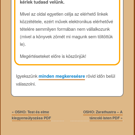
kérlek tudasd velünk.
Mivel az oldal egyetlen célja az elérhető linkek
közzététele, ezért művek elektronikus elérhetővé
tételére semmilyen formában nem vállalkozunk
(mivel a könyvek zömét mi magunk sem töltöttük
le).
Megértéseteket előre is köszönjük!
Igyekszünk
minden megkeresésre
rövid időn belül
válaszolni.
«
OSHO: Test és elme
OSHO: Zarathustra – A
kiegyensúlyozása PDF
táncoló isten PDF
»