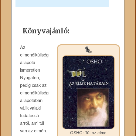
Könyvajánló:
Az
elmenélküliség
állapota
ismeretlen
Nyugaton,
pedig csak az
elmenélküliség
állapotában
válik valaki
tudatossá
arról, ami túl
van az elmén.
OSHO: Túl az elme