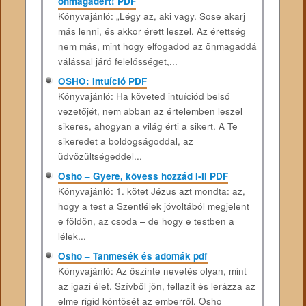
önmagadért! PDF
Könyvajánló: „Légy az, aki vagy. Sose akarj
más lenni, és akkor érett leszel. Az érettség
nem más, mint hogy elfogadod az önmagaddá
válással járó felelősséget,...
OSHO: Intuíció PDF
Könyvajánló: Ha ​követed intuíciód belső
vezetőjét, nem abban az értelemben leszel
sikeres, ahogyan a világ érti a sikert. A Te
sikeredet a boldogságoddal, az
üdvözültségeddel...
Osho – Gyere, kövess hozzád I-II PDF
Könyvajánló: 1. kötet Jézus azt mondta: az,
hogy a test a Szentlélek jóvoltából megjelent
e földön, az csoda – de hogy e testben a
lélek...
Osho – Tanmesék és adomák pdf
Könyvajánló: Az őszinte nevetés olyan, mint
az igazi élet. Szívből jön, fellazít és lerázza az
elme rigid köntösét az emberről. Osho