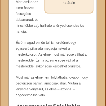
Mert amikor az
határain
elme összes
fecsegése
abbamarad, és
nincs többé zaj, hallható a lényed csendes kis
hangja.
És önmagad elmén túli ismeretének egy
egyszerű pillanata megadja neked a
mesterkulcsot. Az elme most már sose válhat a
mestereddé. És ha az elme sose válhat a
mestereddé, akkor sose kergethet őrületbe.
Most már az elme nem folytathatja tovább, hogy
begyűjtsön bármit, amit csak akar. Miután a
lényed érvényesül, az elme – azonnal –
engedelmessé válik.