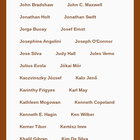
John Bradshaw
John C. Maxwell
Jonathan Holt
Jonathan Swift
Jorge Bucay
Josef Ernst
Josephine Angelini
Joseph O'Connor
Jose Silva
Judy Hall
Jules Verne
Julius Evola
Jókai Mór
Kaczvinszky József
Kalo Jenő
Karinthy Frigyes
Karl May
Kathleen Mcgowan
Kenneth Copeland
Kenneth E. Hagin
Ken Wilber
Kerner Tibor
Kertész Imre
Khalil Gibran
Kim Da Silva