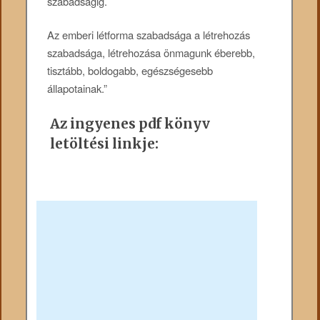
szabadságig.
Az emberi létforma szabadsága a létrehozás
szabadsága, létrehozása önmagunk éberebb,
tisztább, boldogabb, egészségesebb
állapotainak.”
Az ingyenes pdf könyv
letöltési linkje: