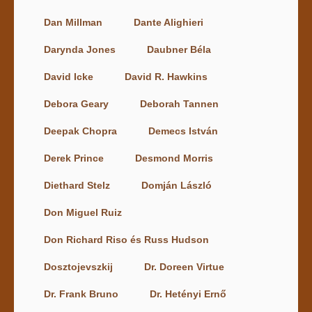
Dan Millman
Dante Alighieri
Darynda Jones
Daubner Béla
David Icke
David R. Hawkins
Debora Geary
Deborah Tannen
Deepak Chopra
Demecs István
Derek Prince
Desmond Morris
Diethard Stelz
Domján László
Don Miguel Ruiz
Don Richard Riso és Russ Hudson
Dosztojevszkij
Dr. Doreen Virtue
Dr. Frank Bruno
Dr. Hetényi Ernő