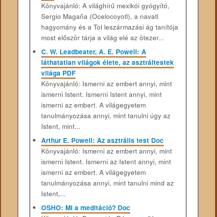
Könyvajánló: A világhírű mexikói gyógyító,
Sergio Magaña (Ocelocoyotl), a navatl
hagyomány és a Tol leszármazási ág tanítója
most először tárja a világ elé az ötezer...
C. W. Leadbeater, A. E. Powell: A
láthatatlan világok élete, az asztráltestek
világa PDF
Könyvajánló: Ismerni az embert annyi, mint
ismerni Istent. Ismerni Istent annyi, mint
ismerni az embert. A világegyetem
tanulmányozása annyi, mint tanulni úgy az
Istent, mint...
Arthur E. Powell: Az asztrális test Doc
Könyvajánló: Ismerni az embert annyi, mint
ismerni Istent. Ismerni az Istent annyi, mint
ismerni az embert. A világegyetem
tanulmányozása annyi, mint tanulni mind az
Istent,...
OSHO: Mi a meditáció? Doc