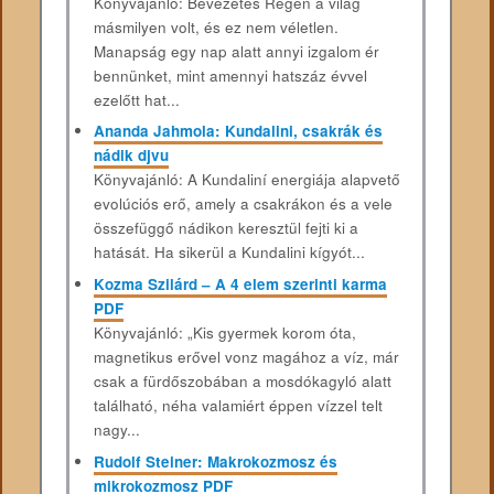
Könyvajánló: Bevezetés Régen a világ
másmilyen volt, és ez nem véletlen.
Manapság egy nap alatt annyi izgalom ér
bennünket, mint amennyi hatszáz évvel
ezelőtt hat...
Ananda Jahmola: Kundalini, csakrák és
nádik djvu
Könyvajánló: A Kundaliní energiája alapvető
evolúciós erő, amely a csakrákon és a vele
összefüggő nádikon keresztül fejti ki a
hatását. Ha sikerül a Kundalini kígyót...
Kozma Szilárd – A 4 elem szerinti karma
PDF
Könyvajánló: „Kis gyermek korom óta,
magnetikus erővel vonz magához a víz, már
csak a fürdőszobában a mosdókagyló alatt
található, néha valamiért éppen vízzel telt
nagy...
Rudolf Steiner: Makrokozmosz és
mikrokozmosz PDF