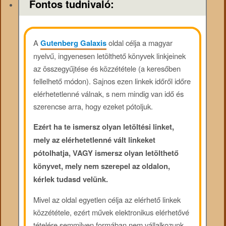
Fontos tudnivaló:
A
Gutenberg Galaxis
oldal célja a magyar
nyelvű, ingyenesen letölthető könyvek linkjeinek
az összegyűjtése és közzététele (a keresőben
fellelhető módon). Sajnos ezen linkek időről időre
elérhetetlenné válnak, s nem mindig van idő és
szerencse arra, hogy ezeket pótoljuk.
Ezért ha te ismersz olyan letöltési linket,
mely az elérhetetlenné vált linkeket
pótolhatja, VAGY ismersz olyan letölthető
könyvet, mely nem szerepel az oldalon,
kérlek tudasd velünk.
Mivel az oldal egyetlen célja az elérhető linkek
közzététele, ezért művek elektronikus elérhetővé
tételére semmilyen formában nem vállalkozunk