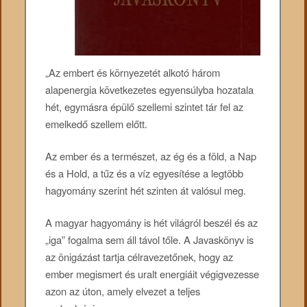
„Az embert és környezetét alkotó három
alapenergia következetes egyensúlyba hozatala
hét, egymásra épülő szellemi szintet tár fel az
emelkedő szellem előtt.
Az ember és a természet, az ég és a föld, a Nap
és a Hold, a tűz és a víz egyesítése a legtöbb
hagyomány szerint hét szinten át valósul meg.
A magyar hagyomány is hét világról beszél és az
„iga” fogalma sem áll távol tőle. A Javaskönyv is
az önigázást tartja célravezetőnek, hogy az
ember megismert és uralt energiáit végigvezesse
azon az úton, amely elvezet a teljes