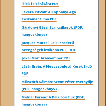
lélek feltárására PDF
Fekete István: A Koppányi Aga
Testamentuma PDF
Gárdonyi Géza: Egri csillagok (PDF,
hangoskönyv)
Jacques Martel: Lelki eredetű
betegségek lexikona PDF, DOC
Jókai Mór: Aranyember PDF
Lázár Ervin: A Négyszögletű Kerek Erdő
PDF
Mikszáth Kálmán: Szent Péter esernyője
(PDF, hangoskönyv)
Molnár Ferenc: A Pál utcai fiúk (PDF,
hangoskönyv)