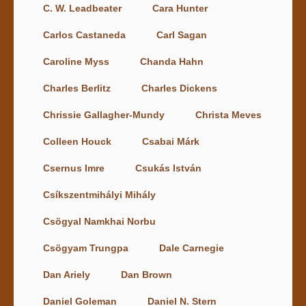
C. W. Leadbeater
Cara Hunter
Carlos Castaneda
Carl Sagan
Caroline Myss
Chanda Hahn
Charles Berlitz
Charles Dickens
Chrissie Gallagher-Mundy
Christa Meves
Colleen Houck
Csabai Márk
Csernus Imre
Csukás István
Csíkszentmihályi Mihály
Csögyal Namkhai Norbu
Csögyam Trungpa
Dale Carnegie
Dan Ariely
Dan Brown
Daniel Goleman
Daniel N. Stern