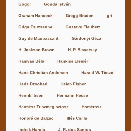
Gogol
Gonda István
Graham Hancock
Gregg Braden
gri
Griga Zsuzsanna
Gustave Flaubert
Guy de Maupassant
Gárdonyi Géza
H. Jackson Brown
H. P. Blavatsky
Hamvas Béla
Hankiss Elemér
Hans Christian Andersen
Harald W. Tietze
Haris Dzsohari
Helen Fisher
Henrik Ibsen
Hermann Hesse
Hermész Triszmegisztosz
Homérosz
Honoré de Balzac
Illés Csilla
Indrek Hargla
J. R. dos Santos