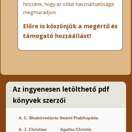
hozzánk, hogy az oldal használhatósága
megmaradjon.
Előre is köszönjük a megértő és
támogató hozzáállást!
Az ingyenesen letölthető pdf
könyvek szerzői
A. C. Bhaktivedānta Swāmī Prabhupāda
A. J. Christian
Agatha Christie