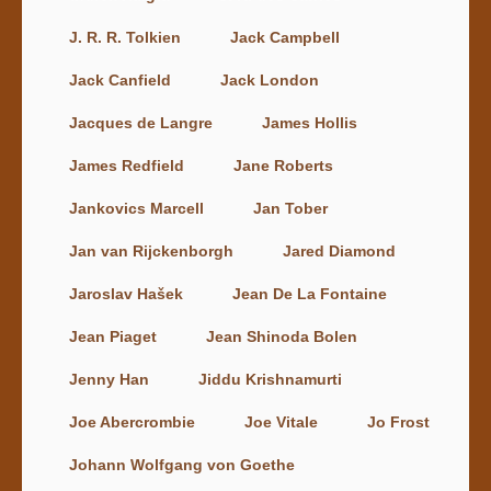
J. R. R. Tolkien
Jack Campbell
Jack Canfield
Jack London
Jacques de Langre
James Hollis
James Redfield
Jane Roberts
Jankovics Marcell
Jan Tober
Jan van Rijckenborgh
Jared Diamond
Jaroslav Hašek
Jean De La Fontaine
Jean Piaget
Jean Shinoda Bolen
Jenny Han
Jiddu Krishnamurti
Joe Abercrombie
Joe Vitale
Jo Frost
Johann Wolfgang von Goethe