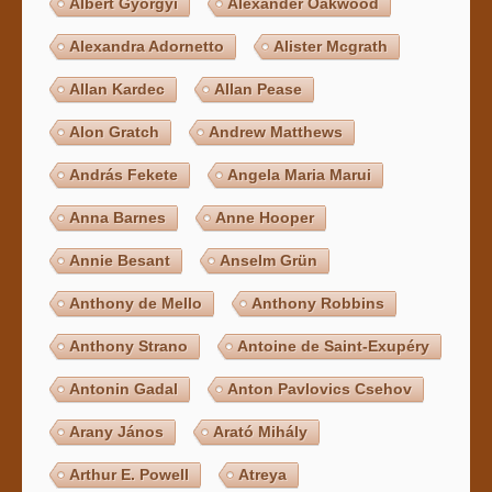
Albert Györgyi
Alexander Oakwood
Alexandra Adornetto
Alister Mcgrath
Allan Kardec
Allan Pease
Alon Gratch
Andrew Matthews
András Fekete
Angela Maria Marui
Anna Barnes
Anne Hooper
Annie Besant
Anselm Grün
Anthony de Mello
Anthony Robbins
Anthony Strano
Antoine de Saint-Exupéry
Antonin Gadal
Anton Pavlovics Csehov
Arany János
Arató Mihály
Arthur E. Powell
Atreya