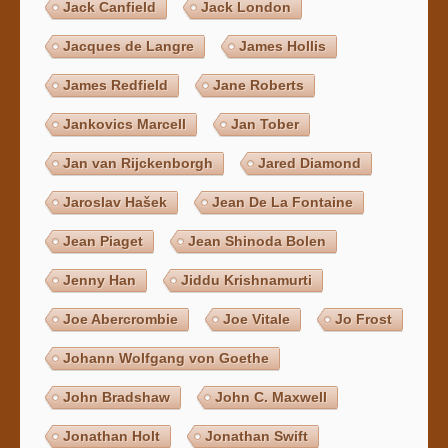
Jack Canfield
Jack London
Jacques de Langre
James Hollis
James Redfield
Jane Roberts
Jankovics Marcell
Jan Tober
Jan van Rijckenborgh
Jared Diamond
Jaroslav Hašek
Jean De La Fontaine
Jean Piaget
Jean Shinoda Bolen
Jenny Han
Jiddu Krishnamurti
Joe Abercrombie
Joe Vitale
Jo Frost
Johann Wolfgang von Goethe
John Bradshaw
John C. Maxwell
Jonathan Holt
Jonathan Swift