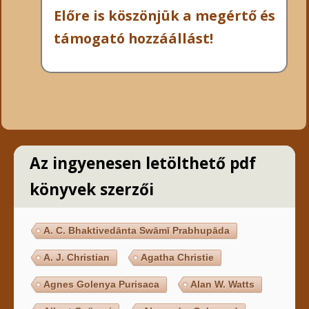
Előre is köszönjük a megértő és
támogató hozzáállást!
Az ingyenesen letölthető pdf
könyvek szerzői
A. C. Bhaktivedānta Swāmī Prabhupāda
A. J. Christian
Agatha Christie
Agnes Golenya Purisaca
Alan W. Watts