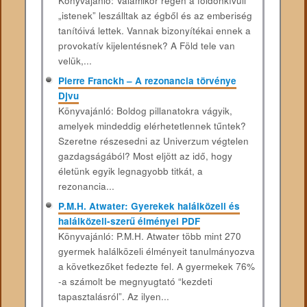
Könyvajánló: Valamikor régen a földönkívüli
„istenek” leszálltak az égből és az emberiség
tanítóivá lettek. Vannak bizonyítékai ennek a
provokatív kijelentésnek? A Föld tele van
velük,...
Pierre Franckh – A rezonancia törvénye
Djvu
Könyvajánló: Boldog pillanatokra vágyik,
amelyek mindeddig elérhetetlennek tűntek?
Szeretne részesedni az Univerzum végtelen
gazdagságából? Most eljött az idő, hogy
életünk egyik legnagyobb titkát, a
rezonancia...
P.M.H. Atwater: Gyerekek halálközeli és
halálközeli-szerű élményei PDF
Könyvajánló: P.M.H. Atwater több mint 270
gyermek halálközeli élményeit tanulmányozva
a következőket fedezte fel. A gyermekek 76%
-a számolt be megnyugtató “kezdeti
tapasztalásról”. Az ilyen...