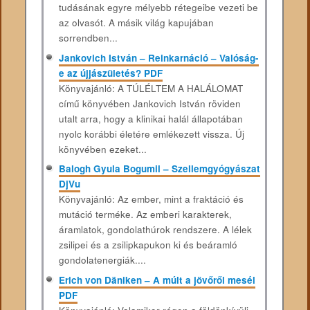
tudásának egyre mélyebb rétegeibe vezeti be
az olvasót. A másik világ kapujában
sorrendben...
Jankovich István – Reinkarnáció – Valóság-
e az újjászületés? PDF
Könyvajánló: A TÚLÉLTEM A HALÁLOMAT
című könyvében Jankovich István röviden
utalt arra, hogy a klinikai halál állapotában
nyolc korábbi életére emlékezett vissza. Új
könyvében ezeket...
Balogh Gyula Bogumil – Szellemgyógyászat
DjVu
Könyvajánló: Az ember, mint a fraktáció és
mutáció terméke. Az emberi karakterek,
áramlatok, gondolathúrok rendszere. A lélek
zsilipei és a zsilipkapukon ki és beáramló
gondolatenergiák....
Erich von Däniken – A múlt a jövőről mesél
PDF