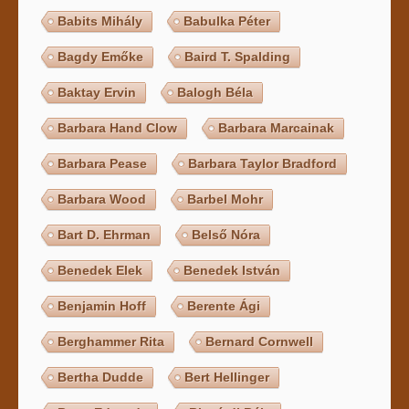
Babits Mihály
Babulka Péter
Bagdy Emőke
Baird T. Spalding
Baktay Ervin
Balogh Béla
Barbara Hand Clow
Barbara Marcainak
Barbara Pease
Barbara Taylor Bradford
Barbara Wood
Barbel Mohr
Bart D. Ehrman
Belső Nóra
Benedek Elek
Benedek István
Benjamin Hoff
Berente Ági
Berghammer Rita
Bernard Cornwell
Bertha Dudde
Bert Hellinger