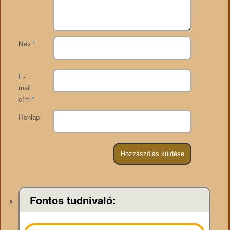
Név
*
E-
mail
cím
*
Honlap
Fontos tudnivaló: