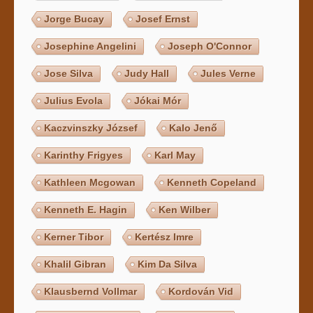
Jorge Bucay
Josef Ernst
Josephine Angelini
Joseph O'Connor
Jose Silva
Judy Hall
Jules Verne
Julius Evola
Jókai Mór
Kaczvinszky József
Kalo Jenő
Karinthy Frigyes
Karl May
Kathleen Mcgowan
Kenneth Copeland
Kenneth E. Hagin
Ken Wilber
Kerner Tibor
Kertész Imre
Khalil Gibran
Kim Da Silva
Klausbernd Vollmar
Kordován Vid