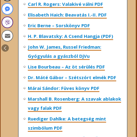
Carl R. Rogers: Valakivé válni PDF
Elisabeth Haich: Beavatás I.-II. PDF
Eric Berne – Sorskönyv PDF
H. P. Blavatsky: A Csend Hangja (PDF)
John W. James, Russel Friedman:
Gyógyulás a gyászból DjVu
Lise Bourbeau – Az öt sérülés PDF
Dr. Máté Gábor – Szétszórt elmék PDF
Márai Sándor: Füves könyv PDF
Marshall B. Rosenberg: A szavak ablakok
vagy falak PDF
Ruediger Dahlke: A betegség mint
szimbólum PDF