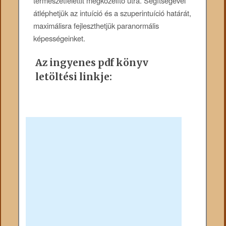
természetfelettit megközelítő útra. Segítségével
átléphetjük az intuíció és a szuperintuíció határát,
maximálisra fejleszthetjük paranormális
képességeinket.
Az ingyenes pdf könyv
letöltési linkje: