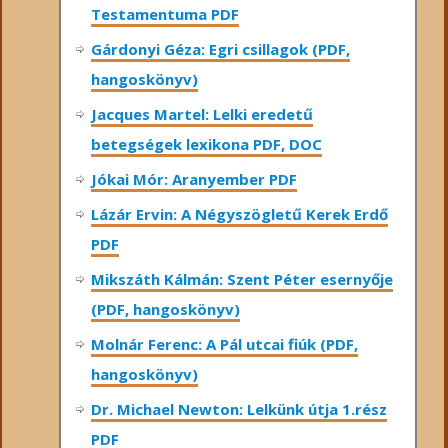
Testamentuma PDF
Gárdonyi Géza: Egri csillagok (PDF,
hangoskönyv)
Jacques Martel: Lelki eredetű
betegségek lexikona PDF, DOC
Jókai Mór: Aranyember PDF
Lázár Ervin: A Négyszögletű Kerek Erdő
PDF
Mikszáth Kálmán: Szent Péter esernyője
(PDF, hangoskönyv)
Molnár Ferenc: A Pál utcai fiúk (PDF,
hangoskönyv)
Dr. Michael Newton: Lelkünk útja 1.rész
PDF