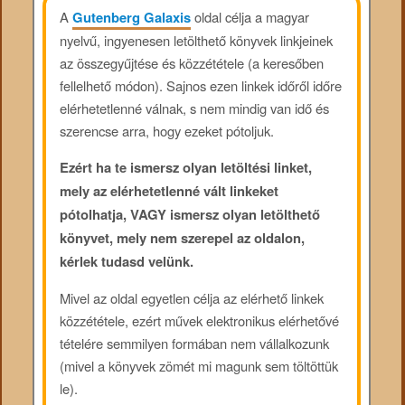
A
Gutenberg Galaxis
oldal célja a magyar
nyelvű, ingyenesen letölthető könyvek linkjeinek
az összegyűjtése és közzététele (a keresőben
fellelhető módon). Sajnos ezen linkek időről időre
elérhetetlenné válnak, s nem mindig van idő és
szerencse arra, hogy ezeket pótoljuk.
Ezért ha te ismersz olyan letöltési linket,
mely az elérhetetlenné vált linkeket
pótolhatja, VAGY ismersz olyan letölthető
könyvet, mely nem szerepel az oldalon,
kérlek tudasd velünk.
Mivel az oldal egyetlen célja az elérhető linkek
közzététele, ezért művek elektronikus elérhetővé
tételére semmilyen formában nem vállalkozunk
(mivel a könyvek zömét mi magunk sem töltöttük
le).