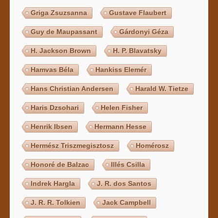
Griga Zsuzsanna
Gustave Flaubert
Guy de Maupassant
Gárdonyi Géza
H. Jackson Brown
H. P. Blavatsky
Hamvas Béla
Hankiss Elemér
Hans Christian Andersen
Harald W. Tietze
Haris Dzsohari
Helen Fisher
Henrik Ibsen
Hermann Hesse
Hermész Triszmegisztosz
Homérosz
Honoré de Balzac
Illés Csilla
Indrek Hargla
J. R. dos Santos
J. R. R. Tolkien
Jack Campbell