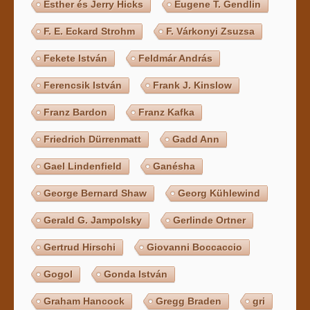
Esther és Jerry Hicks
Eugene T. Gendlin
F. E. Eckard Strohm
F. Várkonyi Zsuzsa
Fekete István
Feldmár András
Ferencsik István
Frank J. Kinslow
Franz Bardon
Franz Kafka
Friedrich Dürrenmatt
Gadd Ann
Gael Lindenfield
Ganésha
George Bernard Shaw
Georg Kühlewind
Gerald G. Jampolsky
Gerlinde Ortner
Gertrud Hirschi
Giovanni Boccaccio
Gogol
Gonda István
Graham Hancock
Gregg Braden
gri