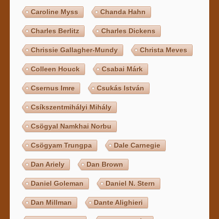
Caroline Myss
Chanda Hahn
Charles Berlitz
Charles Dickens
Chrissie Gallagher-Mundy
Christa Meves
Colleen Houck
Csabai Márk
Csernus Imre
Csukás István
Csíkszentmihályi Mihály
Csögyal Namkhai Norbu
Csögyam Trungpa
Dale Carnegie
Dan Ariely
Dan Brown
Daniel Goleman
Daniel N. Stern
Dan Millman
Dante Alighieri