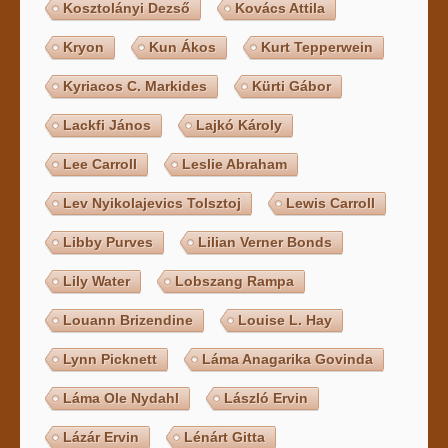
Kosztolányi Dezső
Kovács Attila
Kryon
Kun Ákos
Kurt Tepperwein
Kyriacos C. Markides
Kürti Gábor
Lackfi János
Lajkó Károly
Lee Carroll
Leslie Abraham
Lev Nyikolajevics Tolsztoj
Lewis Carroll
Libby Purves
Lilian Verner Bonds
Lily Water
Lobszang Rampa
Louann Brizendine
Louise L. Hay
Lynn Picknett
Láma Anagarika Govinda
Láma Ole Nydahl
László Ervin
Lázár Ervin
Lénárt Gitta