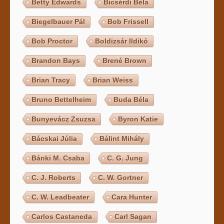
Betty Edwards
Bicsérdi Béla
Biegelbauer Pál
Bob Frissell
Bob Proctor
Boldizsár Ildikó
Brandon Bays
Brené Brown
Brian Tracy
Brian Weiss
Bruno Bettelheim
Buda Béla
Bunyevácz Zsuzsa
Byron Katie
Bácskai Júlia
Bálint Mihály
Bánki M. Csaba
C. G. Jung
C. J. Roberts
C. W. Gortner
C. W. Leadbeater
Cara Hunter
Carlos Castaneda
Carl Sagan