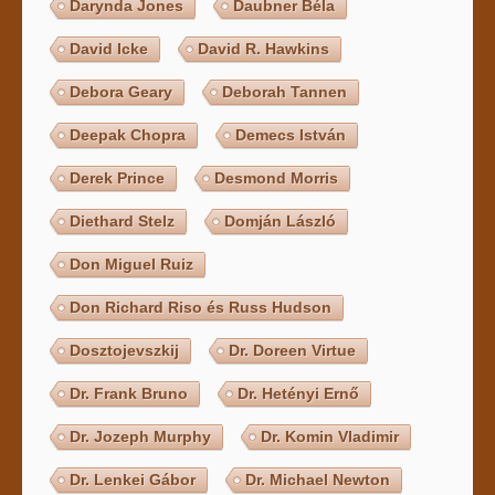
Darynda Jones
Daubner Béla
David Icke
David R. Hawkins
Debora Geary
Deborah Tannen
Deepak Chopra
Demecs István
Derek Prince
Desmond Morris
Diethard Stelz
Domján László
Don Miguel Ruiz
Don Richard Riso és Russ Hudson
Dosztojevszkij
Dr. Doreen Virtue
Dr. Frank Bruno
Dr. Hetényi Ernő
Dr. Jozeph Murphy
Dr. Komin Vladimir
Dr. Lenkei Gábor
Dr. Michael Newton