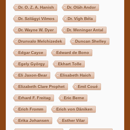
Dr. O. Z. A. Hanish
Dr. Oláh Andor
Dr. Szilágyi Vilmos
Dr. Vígh Béla
Dr. Wayne W. Dyer
Dr. Weninger Antal
Drunvalo Melchizedek
Duncan Shelley
Edgar Cayce
Edward de Bono
Egely György
Ekhart Tolle
Eli Jaxon-Bear
Elisabeth Haich
Elizabeth Clare Prophet
Emil Coué
Erhard F. Freitag
Eric Berne
Erich Fromm
Erich von Däniken
Erika Johansen
Esther Vilar