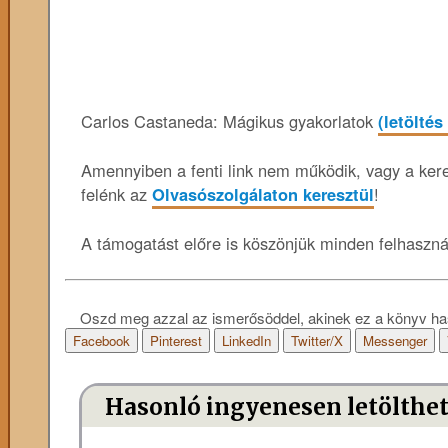
Carlos Castaneda: Mágikus gyakorlatok
(letöltés
Amennyiben a fenti link nem működik, vagy a keres
felénk az
Olvasószolgálaton keresztül
!
A támogatást előre is köszönjük minden felhaszn
Oszd meg azzal az ismerősöddel, akinek ez a könyv ha
Facebook
Pinterest
LinkedIn
Twitter/X
Messenger
Hasonló ingyenesen letölthe