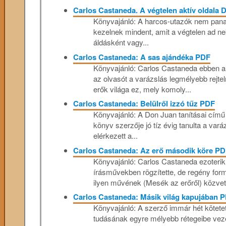
Carlos Castaneda. A végtelen aktív oldala 
Könyvajánló: A harcos-utazók nem pana
kezelnek mindent, amit a végtelen ad ne
áldásként vagy...
Carlos Castaneda: A sas ajándéka PDF
Könyvajánló: Carlos Castaneda ebben 
az olvasót a varázslás legmélyebb rejtel
erők világa ez, mely komoly...
Carlos Castaneda: Belülről izzó tűz PDF
Könyvajánló: A Don Juan tanításai című m
könyv szerzője jó tíz évig tanulta a var
elérkezett a...
Carlos Castaneda: Az erő második köre PD
Könyvajánló: Carlos Castaneda ezoterik
írásművekben rögzítette, de regény form
ilyen művének (Mesék az erőről) közvetle
Carlos Castaneda: Másik világ kapujában 
Könyvajánló: A szerző immár hét kötetet
tudásának egyre mélyebb rétegeibe veze