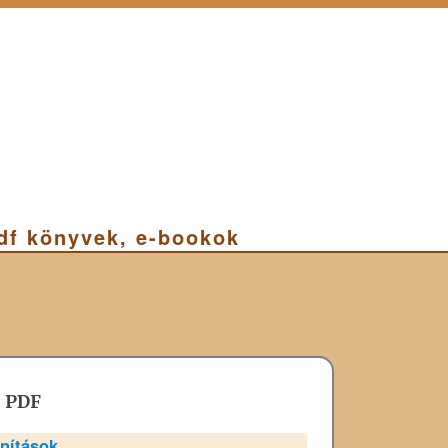
pdf könyvek, e-bookok
k PDF
anítások