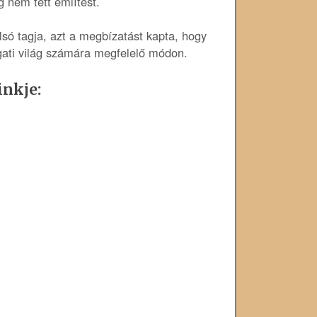
 nem tett említést.
ó tagja, azt a megbízatást kapta, hogy
ugati világ számára megfelelő módon.
inkje: