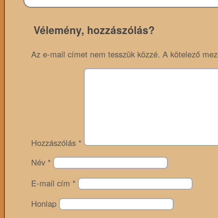
Vélemény, hozzászólás?
Az e-mail címet nem tesszük közzé.
A kötelező me
Hozzászólás
*
Név
*
E-mail cím
*
Honlap