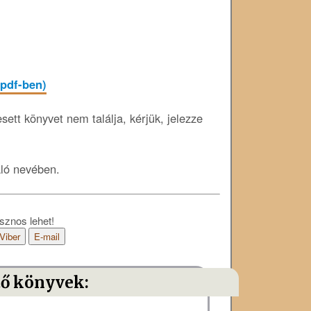
 pdf-ben)
ett könyvet nem találja, kérjük, jelezze
áló nevében.
sznos lehet!
Viber
E-mail
tő könyvek: