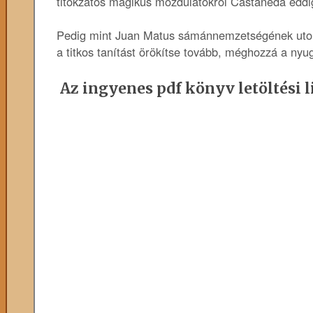
titokzatos mágikus mozdulatokról Castaneda eddig
Pedig mint Juan Matus sámánnemzetségének utols
a titkos tanítást örökítse tovább, méghozzá a ny
Az ingyenes pdf könyv letöltési l