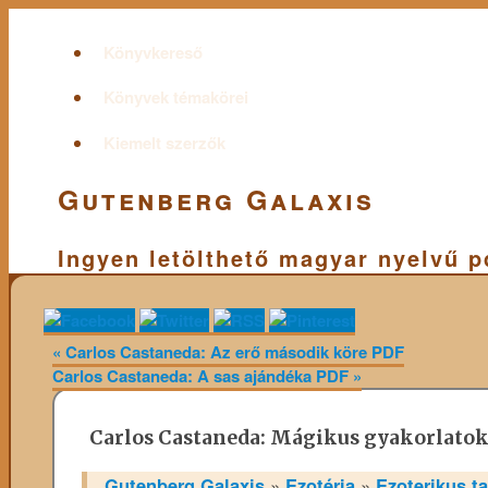
Könyvkereső
Könyvek témakörei
Kiemelt szerzők
Gutenberg Galaxis
Ingyen letölthető magyar nyelvű 
«
Carlos Castaneda: Az erő második köre PDF
Carlos Castaneda: A sas ajándéka PDF
»
Carlos Castaneda: Mágikus gyakorlato
Gutenberg Galaxis
»
Ezotéria
»
Ezoterikus t