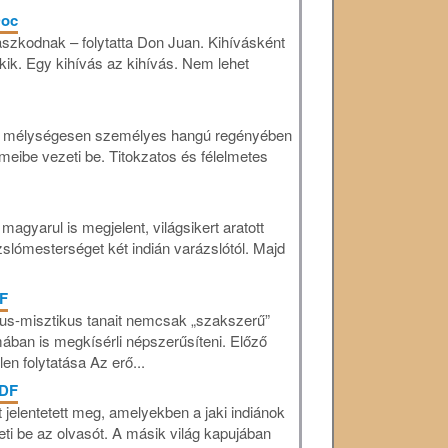
Doc
szkodnak – folytatta Don Juan. Kihívásként
kik. Egy kihívás az kihívás. Nem lehet
a mélységesen személyes hangú regényében
meibe vezeti be. Titokzatos és félelmetes
agyarul is megjelent, világsikert aratott
ázslómesterséget két indián varázslótól. Majd
F
us-misztikus tanait nemcsak „szakszerű”
ában is megkísérli népszerűsíteni. Előző
n folytatása Az erő...
PDF
 jelentetett meg, amelyekben a jaki indiánok
ti be az olvasót. A másik világ kapujában