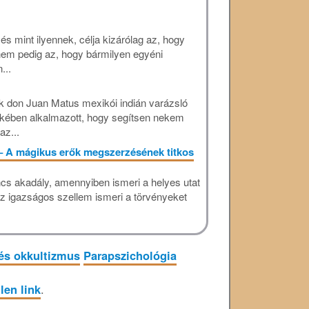
s mint ilyennek, célja kizárólag az, hogy
 nem pedig az, hogy bármilyen egyéni
...
 don Juan Matus mexikói indián varázsló
ekében alkalmazott, hogy segítsen nekem
az...
 – A mágikus erők megszerzésének titkos
ncs akadály, amennyiben ismeri a helyes utat
az igazságos szellem ismeri a törvényeket
és okkultizmus
Parapszichológia
len link
.