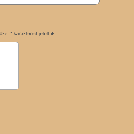
zőket
*
karakterrel jelöltük