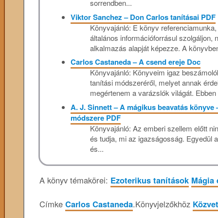
sorrendben...
Viktor Sanchez – Don Carlos tanításai PDF
Könyvajánló: E könyv referenciamunka, é
általános információforrásul szolgáljon,
alkalmazás alapját képezze. A könyvben
Carlos Castaneda – A csend ereje Doc
Könyvajánló: Könyveim igaz beszámolók
tanítási módszeréről, melyet annak érd
megértenem a varázslók világát. Ebben 
A. J. Sinnett – A mágikus beavatás könyve
módszere PDF
Könyvajánló: Az emberi szellem előtt ni
és tudja, mi az igazságosság. Egyedül 
és...
A könyv témakörei:
Ezoterikus tanítások
Mágia 
Címke
Carlos Castaneda
.
Könyvjelzőkhöz
Közvet