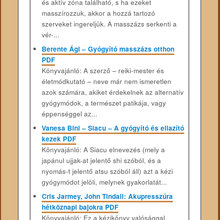
és aktív zóna található, s ha ezeket
masszírozzuk, akkor a hozzá tartozó
szerveket ingereljük. A masszázs serkenti a
vér-...
Berente Ági – Gyógyító masszázs otthon
PDF
Könyvajánló: A szerző – reiki-mester és
életmódkutató – neve már nem ismeretlen
azok számára, akiket érdekelnek az alternatív
gyógymódok, a természet patikája, vagy
éppenséggel az...
Vanesa Bini – Siacu – A gyógyító és ellazító
kezek PDF
Könyvajánló: A Siacu elnevezés (mely a
japánul ujjak-at jelentő shi szóból, és a
nyomás-t jelentő atsu szóból áll) azt a kézi
gyógymódot jelöli, melynek gyakorlatát...
Cris Jarmey, John Tindall: Akupresszúra
hétköznapi bajokra PDF
Könyvajánló: Ez a kézikönyv valósággal