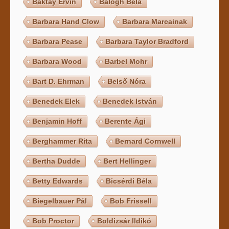
Baktay Ervin
Balogh Béla
Barbara Hand Clow
Barbara Marcainak
Barbara Pease
Barbara Taylor Bradford
Barbara Wood
Barbel Mohr
Bart D. Ehrman
Belső Nóra
Benedek Elek
Benedek István
Benjamin Hoff
Berente Ági
Berghammer Rita
Bernard Cornwell
Bertha Dudde
Bert Hellinger
Betty Edwards
Bicsérdi Béla
Biegelbauer Pál
Bob Frissell
Bob Proctor
Boldizsár Ildikó