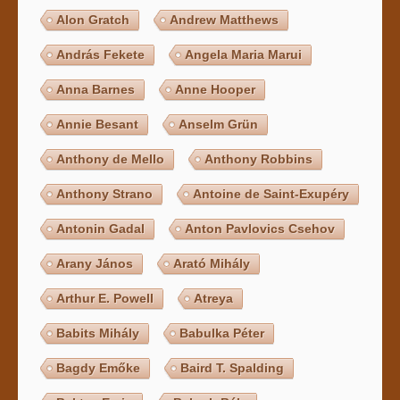
Alon Gratch
Andrew Matthews
András Fekete
Angela Maria Marui
Anna Barnes
Anne Hooper
Annie Besant
Anselm Grün
Anthony de Mello
Anthony Robbins
Anthony Strano
Antoine de Saint-Exupéry
Antonin Gadal
Anton Pavlovics Csehov
Arany János
Arató Mihály
Arthur E. Powell
Atreya
Babits Mihály
Babulka Péter
Bagdy Emőke
Baird T. Spalding