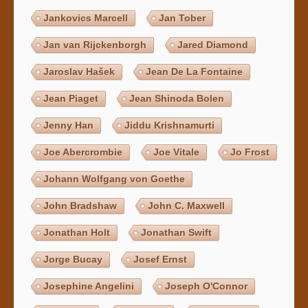
Jankovics Marcell
Jan Tober
Jan van Rijckenborgh
Jared Diamond
Jaroslav Hašek
Jean De La Fontaine
Jean Piaget
Jean Shinoda Bolen
Jenny Han
Jiddu Krishnamurti
Joe Abercrombie
Joe Vitale
Jo Frost
Johann Wolfgang von Goethe
John Bradshaw
John C. Maxwell
Jonathan Holt
Jonathan Swift
Jorge Bucay
Josef Ernst
Josephine Angelini
Joseph O'Connor