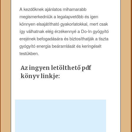
A kezdőknek ajánlatos mihamarabb
megismerkedniük a legalapvetőbb és igen
könnyen elsajátítható gyakorlatokkal, mert csak
így válhatnak elég érzékennyé a Do-In gyógyító
erejének befogadására és biztosíthatják a tiszta
gyógyító energia beáramlását és keringését
testükben.
Az ingyen letölthető pdf
könyv linkje: