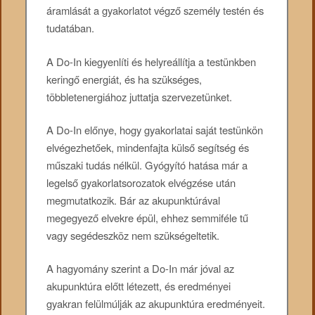
áramlását a gyakorlatot végző személy testén és
tudatában.
A Do-In kiegyenlíti és helyreállítja a testünkben
keringő energiát, és ha szükséges,
többletenergiához juttatja szervezetünket.
A Do-In előnye, hogy gyakorlatai saját testünkön
elvégezhetőek, mindenfajta külső segítség és
műszaki tudás nélkül. Gyógyító hatása már a
legelső gyakorlatsorozatok elvégzése után
megmutatkozik. Bár az akupunktúrával
megegyező elvekre épül, ehhez semmiféle tű
vagy segédeszköz nem szükségeltetik.
A hagyomány szerint a Do-In már jóval az
akupunktúra előtt létezett, és eredményei
gyakran felülmúlják az akupunktúra eredményeit.