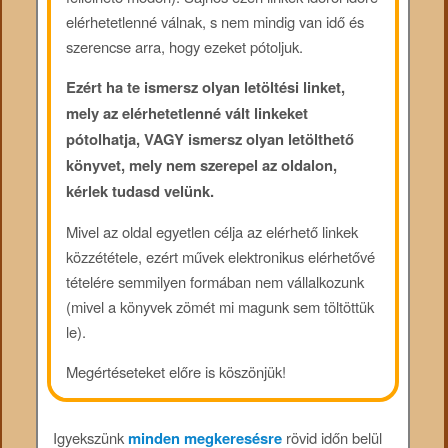
elérhetetlenné válnak, s nem mindig van idő és
szerencse arra, hogy ezeket pótoljuk.
Ezért ha te ismersz olyan letöltési linket,
mely az elérhetetlenné vált linkeket
pótolhatja, VAGY ismersz olyan letölthető
könyvet, mely nem szerepel az oldalon,
kérlek tudasd velünk.
Mivel az oldal egyetlen célja az elérhető linkek
közzététele, ezért művek elektronikus elérhetővé
tételére semmilyen formában nem vállalkozunk
(mivel a könyvek zömét mi magunk sem töltöttük
le).
Megértéseteket előre is köszönjük!
Igyekszünk
minden megkeresésre
rövid időn belül