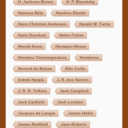
H. Jackson Brown
H. P. Blavatsky
Hamvas Béla
Hankiss Elemér
Hans Christian Andersen
Harald W. Tietze
Haris Dzsohari
Helen Fisher
Henrik Ibsen
Hermann Hesse
Hermész Triszmegisztosz
Homérosz
Honoré de Balzac
Illés Csilla
Indrek Hargla
J. R. dos Santos
J. R. R. Tolkien
Jack Campbell
Jack Canfield
Jack London
Jacques de Langre
James Hollis
James Redfield
Jane Roberts