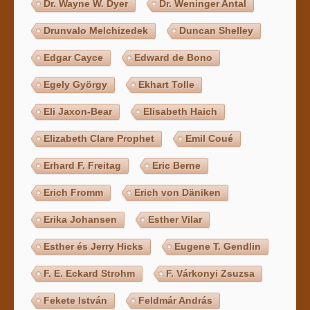
Dr. Wayne W. Dyer
Dr. Weninger Antal
Drunvalo Melchizedek
Duncan Shelley
Edgar Cayce
Edward de Bono
Egely György
Ekhart Tolle
Eli Jaxon-Bear
Elisabeth Haich
Elizabeth Clare Prophet
Emil Coué
Erhard F. Freitag
Eric Berne
Erich Fromm
Erich von Däniken
Erika Johansen
Esther Vilar
Esther és Jerry Hicks
Eugene T. Gendlin
F. E. Eckard Strohm
F. Várkonyi Zsuzsa
Fekete István
Feldmár András