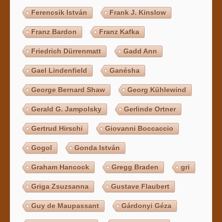
Ferencsik István
Frank J. Kinslow
Franz Bardon
Franz Kafka
Friedrich Dürrenmatt
Gadd Ann
Gael Lindenfield
Ganésha
George Bernard Shaw
Georg Kühlewind
Gerald G. Jampolsky
Gerlinde Ortner
Gertrud Hirschi
Giovanni Boccaccio
Gogol
Gonda István
Graham Hancock
Gregg Braden
gri
Griga Zsuzsanna
Gustave Flaubert
Guy de Maupassant
Gárdonyi Géza