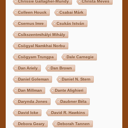
Chrissie Gallagher-Mundy
Christa Meves
Colleen Houck
Csabai Márk
Csernus Imre
Csukás István
Csíkszentmihályi Mihály
Csögyal Namkhai Norbu
Csögyam Trungpa
Dale Carnegie
Dan Ariely
Dan Brown
Daniel Goleman
Daniel N. Stern
Dan Millman
Dante Alighieri
Darynda Jones
Daubner Béla
David Icke
David R. Hawkins
Debora Geary
Deborah Tannen