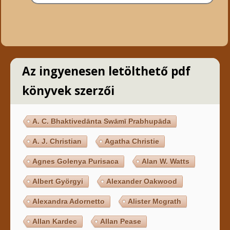
Az ingyenesen letölthető pdf
könyvek szerzői
A. C. Bhaktivedānta Swāmī Prabhupāda
A. J. Christian
Agatha Christie
Agnes Golenya Purisaca
Alan W. Watts
Albert Györgyi
Alexander Oakwood
Alexandra Adornetto
Alister Mcgrath
Allan Kardec
Allan Pease