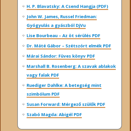
H. P. Blavatsky: A Csend Hangja (PDF)
John W. James, Russel Friedman:
Gyógyulás a gyászból DjVu
Lise Bourbeau – Az öt sérülés PDF
Dr. Máté Gábor – Szétszórt elmék PDF
Márai Sándor: Füves könyv PDF
Marshall B. Rosenberg: A szavak ablakok
vagy falak PDF
Ruediger Dahlke: A betegség mint
szimbólum PDF
Susan Forward: Mérgező szülők PDF
Szabó Magda: Abigél PDF