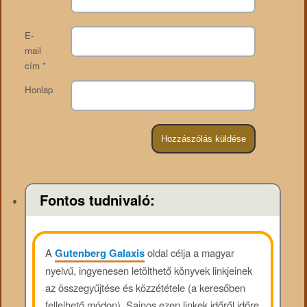
E-
mail
cím
*
Honlap
Fontos tudnivaló:
A
Gutenberg Galaxis
oldal célja a magyar
nyelvű, ingyenesen letölthető könyvek linkjeinek
az összegyűjtése és közzététele (a keresőben
fellelhető módon). Sajnos ezen linkek időről időre