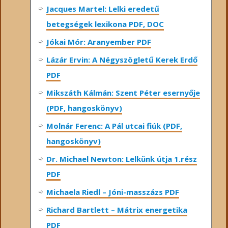
Jacques Martel: Lelki eredetű
betegségek lexikona PDF, DOC
Jókai Mór: Aranyember PDF
Lázár Ervin: A Négyszögletű Kerek Erdő
PDF
Mikszáth Kálmán: Szent Péter esernyője
(PDF, hangoskönyv)
Molnár Ferenc: A Pál utcai fiúk (PDF,
hangoskönyv)
Dr. Michael Newton: Lelkünk útja 1.rész
PDF
Michaela Riedl – Jóni-masszázs PDF
Richard Bartlett – Mátrix energetika
PDF