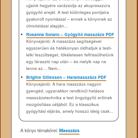
ujjaink hegyére varázsolja az akupresszúra
gyógyító erejét. A test különleges pontjaira
gyakorolt nyomással – ennek a könyvnek az
útmutatásai alapján...
Rosanna Sonato – Gyógyító masszázs PDF
Könyvajánló: A masszázs segítségével
egyszerűen és hatékonyan oldhatjuk a testi-
lelki feszültséget, tökéletesen felfrissülhetünk
egy fárasztó nap után – és melyik nap ne
lenne az… Nem...
Brigitte Gillessen – Haramasszázs PDF
Könyvajánló: A hara masszázs nagyon
gyengéd, ugyanakkor rendkívül hatásos
masszázstechnika a test öngyógyító erőinek
mozgósítása céljából. Ez a klasszikus
gyógyítási eljárás, amely hosszú ideig csak...
A könyv témakörei:
Masszázs