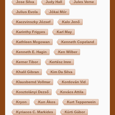
Jose Silva
Judy Hall
Jules Verne
Julius Evola
Jókai Mór
Kaczvinszky József
Kalo Jenő
Karinthy Frigyes
Karl May
Kathleen Mcgowan
Kenneth Copeland
Kenneth E. Hagin
Ken Wilber
Kerner Tibor
Kertész Imre
Khalil Gibran
Kim Da Silva
Klausbernd Vollmar
Kordován Vid
Kosztolányi Dezső
Kovács Attila
Kryon
Kun Ákos
Kurt Tepperwein
Kyriacos C. Markides
Kürti Gábor