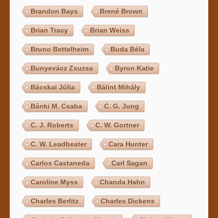
Brandon Bays
Brené Brown
Brian Tracy
Brian Weiss
Bruno Bettelheim
Buda Béla
Bunyevácz Zsuzsa
Byron Katie
Bácskai Júlia
Bálint Mihály
Bánki M. Csaba
C. G. Jung
C. J. Roberts
C. W. Gortner
C. W. Leadbeater
Cara Hunter
Carlos Castaneda
Carl Sagan
Caroline Myss
Chanda Hahn
Charles Berlitz
Charles Dickens