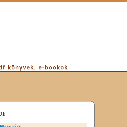
pdf könyvek, e-bookok
DF
Masszázs