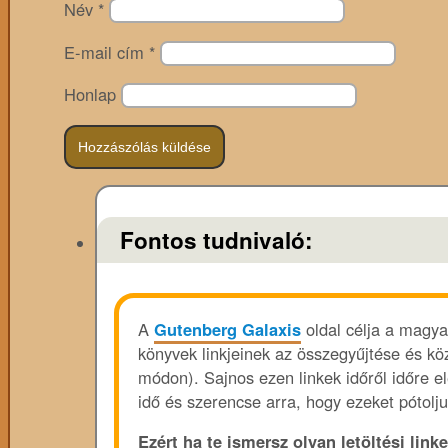
Név
*
E-mail cím
*
Honlap
Fontos tudnivaló:
A
Gutenberg Galaxis
oldal célja a magya
könyvek linkjeinek az összegyűjtése és köz
módon). Sajnos ezen linkek időről időre e
idő és szerencse arra, hogy ezeket pótolju
Ezért ha te ismersz olyan letöltési linke