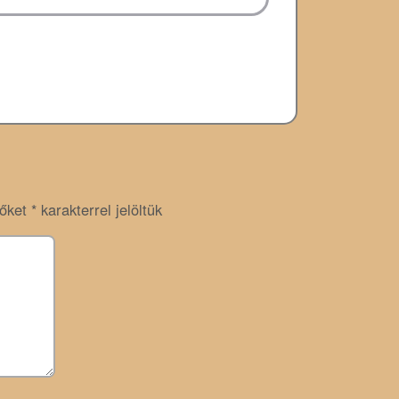
zőket
*
karakterrel jelöltük