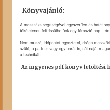
Könyvajánló:
A masszázs segítségével egyszerűen és hatékonyan 
tökéletesen felfrissülhetünk egy fárasztó nap utá
Nem muszáj időpontot egyeztetni, drága masszőrh
szülő, a partner vagy egy barát is, sőt saját mag
a technikát.
Az ingyenes pdf könyv letöltési l