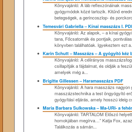
Könyvajánló: A láb reflexzónáinak mass
gyógymódok közé tartozik. Kitűnő ered
betegségek, a gerincoszlop- és porckor
Temesvári Gabriella – Kínai masszázs I. PD
Könyvajánló: Az alapok, – a kínai gyógyí
tana, Főcsatornák és pontjaik, pontvál
könyvben találhatóak. Igyekeztem ezt a.
Karin Schutt – Masszázs – A gyógyító kéz
Könyvajánló: A célirányos masszázsfogás
csillapítják a fájdalmat, és oldják a fes
amelyek még a...
Brigitte Gillessen – Haramasszázs PDF
Könyvajánló: A hara masszázs nagyon 
masszázstechnika a test öngyógyító erő
gyógyítási eljárás, amely hosszú ideig c
Maria Barbara Sulkowska – Ma-URI- a fehér
Könyvajánló: TARTALOM Előszó helyett T
homokjában megírva…” Katja Fox, azaz 
Találkozás a sámán...