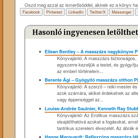
Oszd meg azzal az ismerősöddel, akinek ez a könyv ha
Facebook
Pinterest
LinkedIn
Twitter/X
Messenger
Hasonló ingyenesen letölthe
Eilean Bentley – A ​masszázs nagykönyve 
Könyvajánló: A masszázs biztonságos, 
egyszerre kezeljük a testet, és gyógyítju
az emberi történelem...
Berente Ági – Gyógyító masszázs otthon 
Könyvajánló: A szerző – reiki-mester é
azok számára, akiket érdekelnek az alt
vagy éppenséggel az...
Louise-Andrée Saulnier, Kenneth Ray Stub
Könyvajánló: Az Erotikus masszázs száz
elsajátíthatóvá azokat a fogásokat, ame
tantrikus szerelem élvezetét. Az ábrák é
Hanne Marquardt: Reflexzóna masszázs l