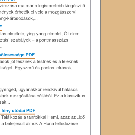
zírozása ma már a legismertebb kiegészítő
mények érhetők el vele a mozgásszervi
ong-károsodások,...
F
tás elmélete, ying-yang-elmélet, Öt elem
asztási szabályok – a pontmasszázs
..
 bölcsessége PDF
ok jót tesznek a testnek és a léleknek:
zültséget. Egyszerű és pontos leírások,
gyengéd, ugyanakkor rendkívül hatásos
inek mozgósítása céljából. Ez a klasszikus
sak...
 fény utódai PDF
alálkozás a tanítókkal Hemi, azaz az „Idő
a beteljesült álmok A Huna felfedezése