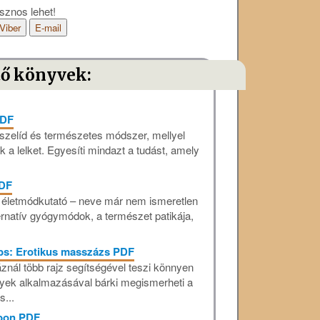
sznos lehet!
Viber
E-mail
tő könyvek:
PDF
szelíd és természetes módszer, mellyel
k a lelket. Egyesíti mindazt a tudást, amely
PDF
s életmódkutató – neve már nem ismeretlen
ernatív gyógymódok, a természet patikája,
bs: Erotikus masszázs PDF
nál több rajz segítségével teszi könnyen
lyek alkalmazásával bárki megismerheti a
s...
ábon PDF