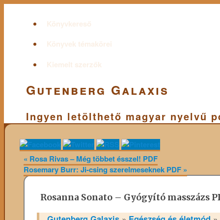
Könyvkereső
Könyvek témakörei
Kiemelt szerzők
Gutenberg Galaxis
Ingyen letölthető magyar nyelvű 
«
Rosa Rivas – Még többet ésszel! PDF
Rosemary Burr: Ji-csing szerelmeseknek PDF
»
Rosanna Sonato – Gyógyító masszázs P
Gutenberg Galaxis
»
Egészség és életmód
»