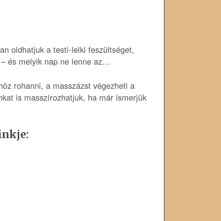
oldhatjuk a testi-lelki feszültséget,
n – és melyik nap ne lenne az…
öz rohanni, a masszázst végezheti a
unkat is masszírozhatjuk, ha már ismerjük
inkje: