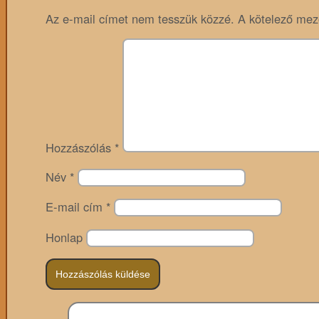
Az e-mail címet nem tesszük közzé.
A kötelező me
Hozzászólás
*
Név
*
E-mail cím
*
Honlap