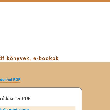
pdf könyvek, e-bookok
ndenhol PDF
módszerei PDF
ők és módszerek