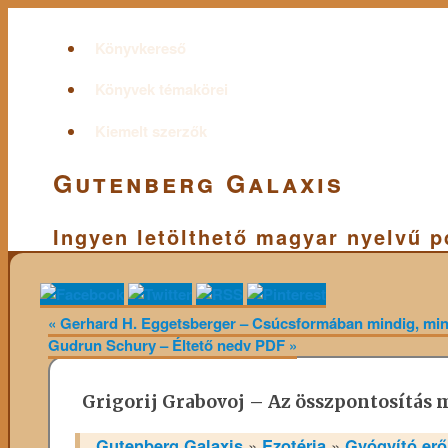
Könyvkereső
Könyvek témakörei
Kiemelt szerzők
Gutenberg Galaxis
Ingyen letölthető magyar nyelvű 
«
Gerhard H. Eggetsberger – Csúcsformában mindig, mi
Gudrun Schury – Éltető nedv PDF
»
Grigorij Grabovoj – Az összpontosítás 
Gutenberg Galaxis
»
Ezotéria
»
Gyógyító er