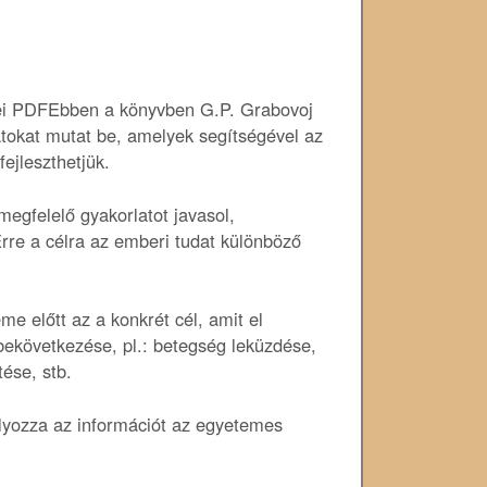
Ebben a könyvben G.P. Grabovoj
tokat mutat be, amelyek segítségével az
ejleszthetjük.
egfelelő gyakorlatot javasol,
re a célra az emberi tudat különböző
e előtt az a konkrét cél, amit el
bekövetkezése, pl.: betegség leküzdése,
ése, stb.
lyozza az információt az egyetemes