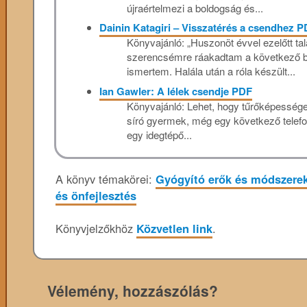
újraértelmezi a boldogság és...
Dainin Katagiri – Visszatérés a csendhez 
Könyvajánló: „Huszonöt évvel ezelőtt ta
szerencsémre ráakadtam a következő be
ismertem. Halála után a róla készült...
Ian Gawler: A lélek csendje PDF
Könyvajánló: Lehet, hogy tűrőképessége
síró gyermek, még egy következő telef
egy idegtépő...
A könyv témakörei:
Gyógyító erők és módszere
és önfejlesztés
Könyvjelzőkhöz
Közvetlen link
.
Vélemény, hozzászólás?