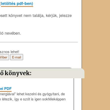
(
letöltés pdf-ben)
ett könyvet nem találja, kérjük, jelezze
áló nevében.
sznos lehet!
Viber
E-mail
tő könyvek:
sei PDF
ergiával” lehet kezelni és gyógyítani, de
létezik, így e szót is igen sokféleképpen