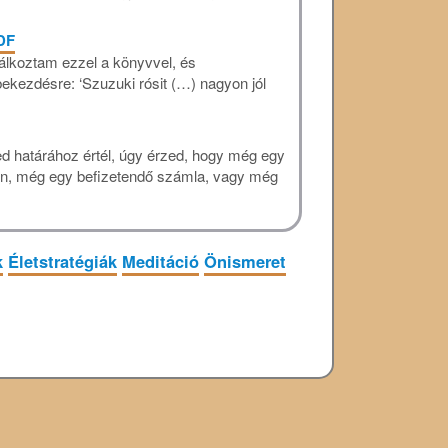
PDF
lálkoztam ezzel a könyvvel, és
kezdésre: ‘Szuzuki rósit (…) nagyon jól
d határához értél, úgy érzed, hogy még egy
on, még egy befizetendő számla, vagy még
k
Életstratégiák
Meditáció
Önismeret