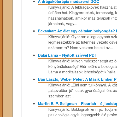
A drágakőterápia módszerei DOC
Könyvajánló: A féldrágakövek használata
üdítően hat. Kisgyermekek, terhesség, 
használhatóak, amikor más terápiák (fito
járhatnak, vagy...
Eckankar: Az élet egy céltalan bolyongás?
Könyvajánló: Gyakran a legnagyobb szke
legmesszebbre az Istenhez vezető ösvé
számomra? Nem veszem be ezt az...
Dalai Láma – Nyitott szívvel PDF
Könyvajánló: Milyen módszer segít az ö
könyörületesség? Elérhető-e a boldogs
Láma a meditálások lehetőségét kínálja,.
Bán László, Wéber Péter: A Másik Ember 
Könyvajánló: „Élni nem túl könnyű. A kö
„alapvetően jó”, csak gyarlóságai, önzé
szemben azt...
Martin E. P. Seligman – Flourish – élj bold
Könyvajánló: Boldognak lenni jó. Tudja e
pszichológia egyik legnagyobb élő prof