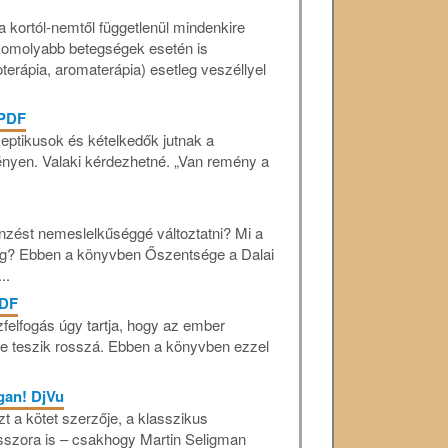
 kortól-nemtől függetlenül mindenkire
komolyabb betegségek esetén is
terápia, aromaterápia) esetleg veszéllyel
 PDF
ptikusok és kételkedők jutnak a
nyen. Valaki kérdezhetné. „Van remény a
nzést nemeslelkűséggé változtatni? Mi a
ág? Ebben a könyvben Őszentsége a Dalai
..
PDF
zfelfogás úgy tartja, hogy az ember
se teszik rosszá. Ebben a könyvben ezzel
ogan! DjVu
zt a kötet szerzője, a klasszikus
esszora is – csakhogy Martin Seligman