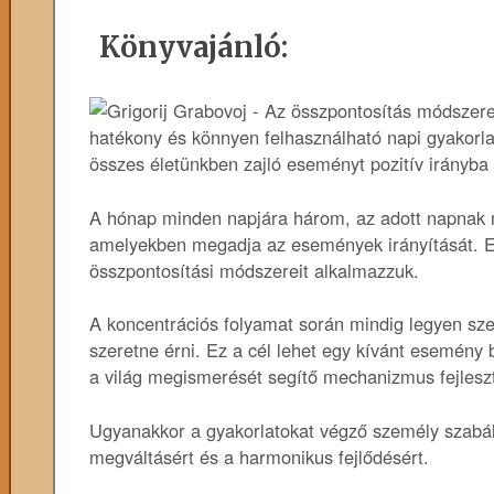
Könyvajánló:
hatékony és könnyen felhasználható napi gyakorla
összes életünkben zajló eseményt pozitív irányba f
A hónap minden napjára három, az adott napnak m
amelyekben megadja az események irányítását. Er
összpontosítási módszereit alkalmazzuk.
A koncentrációs folyamat során mindig legyen szem
szeretne érni. Ez a cél lehet egy kívánt esemény 
a világ megismerését segítő mechanizmus fejleszt
Ugyanakkor a gyakorlatokat végző személy szabá
megváltásért és a harmonikus fejlődésért.