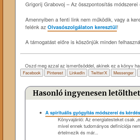
Grigorij Grabovoj – Az összpontosítás módszerei 
Amennyiben a fenti link nem működik, vagy a keres
felénk az
Olvasószolgálaton keresztül
!
A támogatást előre is köszönjük minden felhaszn
Oszd meg azzal az ismerősöddel, akinek ez a könyv ha
Facebook
Pinterest
LinkedIn
Twitter/X
Messenger
Hasonló ingyenesen letölthe
A spirituális gyógyítás módszerei és kérdé
Könyvajánló: Az energiatesteket csak „en
mivel ennek tudományos definíciója nem 
értelmezik és már...