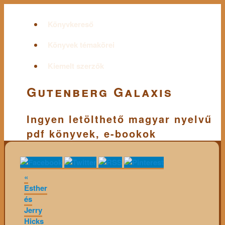
Könyvkereső
Könyvek témakörei
Kiemelt szerzők
Gutenberg Galaxis
Ingyen letölthető magyar nyelvű
pdf könyvek, e-bookok
«
Esther
és
Jerry
Hicks