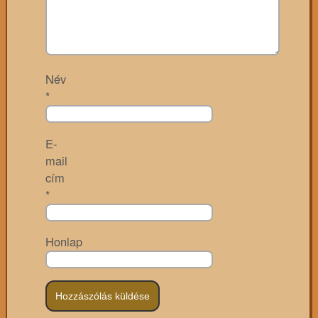
Név
*
E-
mail
cím
*
Honlap