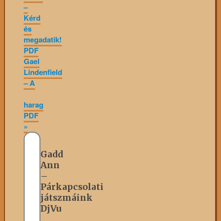
–
Kérd
és
megadatik!
PDF
Gael
Lindenfield
– A
harag
PDF
»
Gadd
Ann
–
Párkapcsolati
játszmáink
DjVu