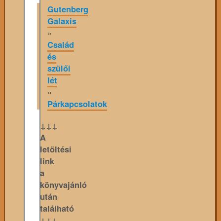
Gutenberg
Galaxis
»
Család
és
szülői
lét
»
Párkapcsolatok
↓↓↓
A
letöltési
link
a
könyvajánló
után
található
↓↓↓