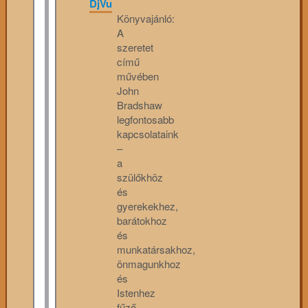
DjVu
Könyvajánló:
A
szeretet
című
művében
John
Bradshaw
legfontosabb
kapcsolataink
–
a
szülőkhöz
és
gyerekekhez,
barátokhoz
és
munkatársakhoz,
önmagunkhoz
és
Istenhez
fűző