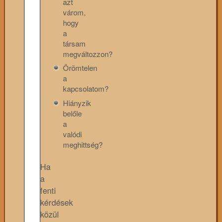
azt
várom,
hogy
a
társam
megváltozzon?
Örömtelen
a
kapcsolatom?
Hiányzik
belőle
a
valódi
meghittség?
Ha
a
fenti
kérdések
közül