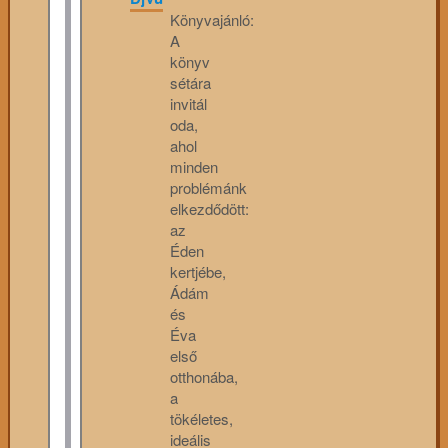
Könyvajánló:
A
könyv
sétára
invitál
oda,
ahol
minden
problémánk
elkezdődött:
az
Éden
kertjébe,
Ádám
és
Éva
első
otthonába,
a
tökéletes,
ideális