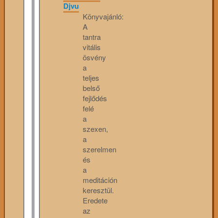
Djvu
Könyvajánló:
A
tantra
vitális
ösvény
a
teljes
belső
fejlődés
felé
a
szexen,
a
szerelmen
és
a
meditáción
keresztül.
Eredete
az