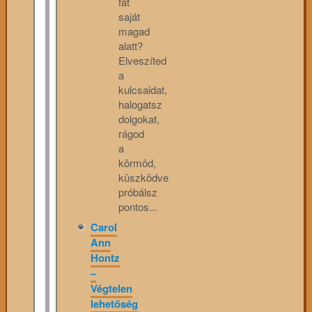
fát
saját
magad
alatt?
Elveszíted
a
kulcsaidat,
halogatsz
dolgokat,
rágod
a
körmöd,
küszködve
próbálsz
pontos...
Carol
Ann
Hontz
–
Végtelen
lehetőség