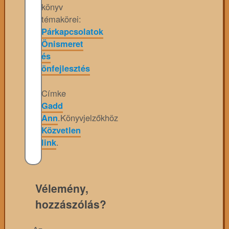
könyv
témakörei:
Párkapcsolatok
Önismeret
és
önfejlesztés
Címke
Gadd
Ann
.
Könyvjelzőkhöz
Közvetlen
link
.
Vélemény,
hozzászólás?