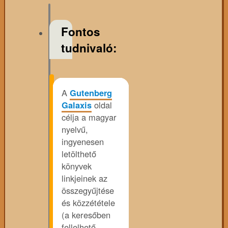
Fontos
tudnivaló:
A
Gutenberg
Galaxis
oldal
célja a magyar
nyelvű,
ingyenesen
letölthető
könyvek
linkjeinek az
összegyűjtése
és közzététele
(a keresőben
fellelhető