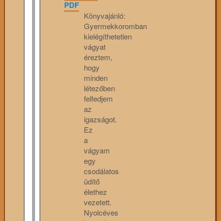
PDF
Könyvajánló:
Gyermekkoromban
kielégíthetetlen
vágyat
éreztem,
hogy
minden
létezőben
felfedjem
az
igazságot.
Ez
a
vágyam
egy
csodálatos
üdítő
élethez
vezetett.
Nyolcéves