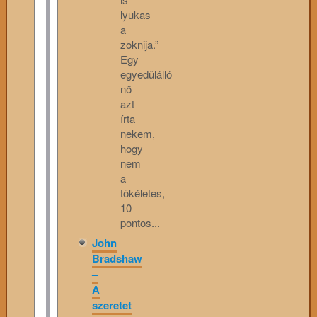
lyukas
a
zoknija.”
Egy
egyedülálló
nő
azt
írta
nekem,
hogy
nem
a
tökéletes,
10
pontos...
John
Bradshaw
–
A
szeretet