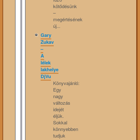
kötődésünk
–
megértésének
új...
Gary
Zukav
–
A
lélek
lakhelye
DjVu
Könyvajánló:
Egy
nagy
változás
idejét
éljük.
Sokkal
könnyebben
tudjuk