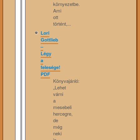
környezetbe.
Ami
ott
történt,...
Lori
Gottlieb
–
Légy
a
felesége!
PDF
Könyvajánló:
„Lehet
várni
a
mesebeli
hercegre,
de
még
neki
is