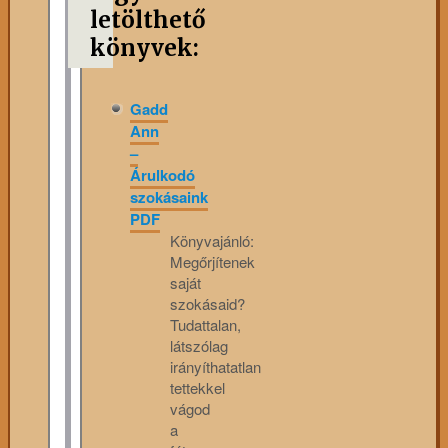
letölthető
könyvek:
Gadd
Ann
–
Árulkodó
szokásaink
PDF
Könyvajánló:
Megőrjítenek
saját
szokásaid?
Tudattalan,
látszólag
irányíthatatlan
tettekkel
vágod
a