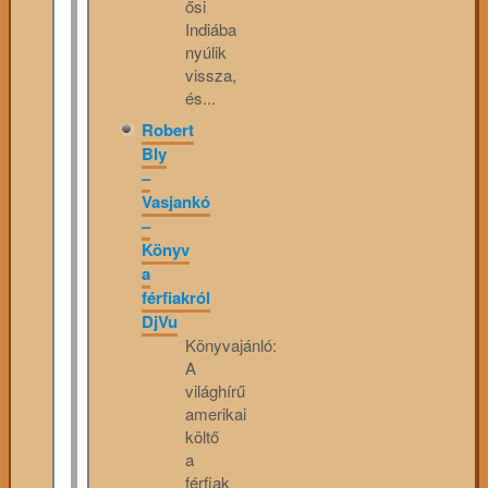
ősi
Indiába
nyúlik
vissza,
és...
Robert
Bly
–
Vasjankó
–
Könyv
a
férfiakról
DjVu
Könyvajánló:
A
világhírű
amerikai
költő
a
férfiak