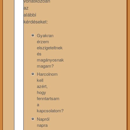
vonatkozóan
az
alábbi
kérdéseket:
Gyakran
érzem
elszigeteltnek
és
magányosnak
magam?
Harcolnom
kell
azért,
hogy
fenntartsam
a
kapcsolatom?
Napról
napra