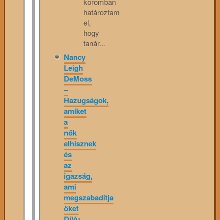
koromban
határoztam
el,
hogy
tanár...
Nancy
Leigh
DeMoss
–
Hazugságok,
amiket
a
nők
elhisznek
és
az
igazság,
ami
megszabadítja
őket
DjVu