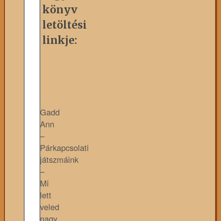
könyv
letöltési
linkje:
Gadd
Ann
–
Párkapcsolati
játszmáink
–
Mi
lett
veled
nagy