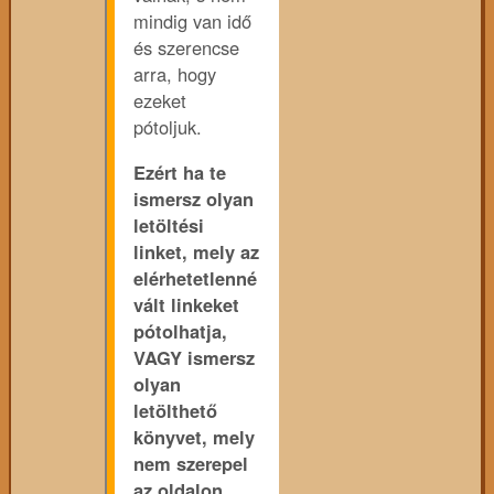
mindig van idő
és szerencse
arra, hogy
ezeket
pótoljuk.
Ezért ha te
ismersz olyan
letöltési
linket, mely az
elérhetetlenné
vált linkeket
pótolhatja,
VAGY ismersz
olyan
letölthető
könyvet, mely
nem szerepel
az oldalon,