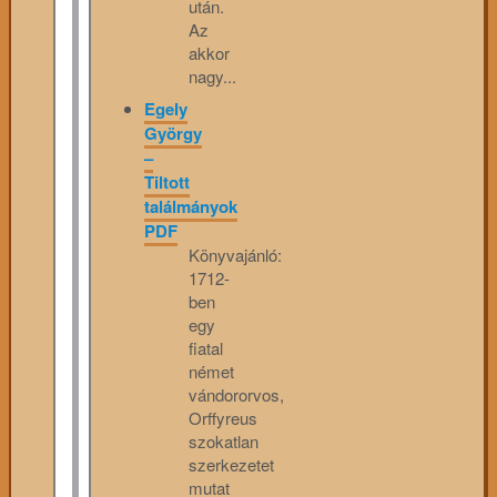
után.
Az
akkor
nagy...
Egely
György
–
Tiltott
találmányok
PDF
Könyvajánló:
1712-
ben
egy
fiatal
német
vándororvos,
Orffyreus
szokatlan
szerkezetet
mutat