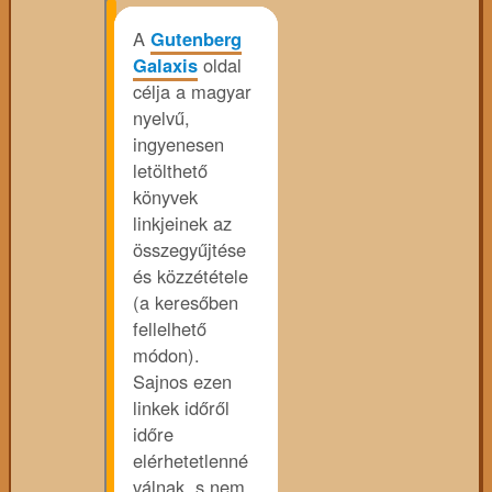
A
Gutenberg
Galaxis
oldal
célja a magyar
nyelvű,
ingyenesen
letölthető
könyvek
linkjeinek az
összegyűjtése
és közzététele
(a keresőben
fellelhető
módon).
Sajnos ezen
linkek időről
időre
elérhetetlenné
válnak, s nem