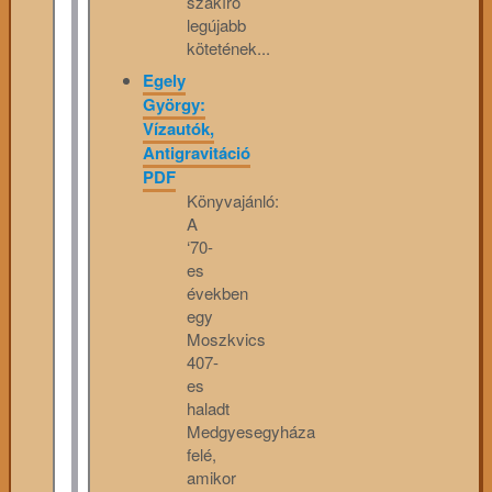
szakíró
legújabb
kötetének...
Egely
György:
Vízautók,
Antigravitáció
PDF
Könyvajánló:
A
‘70-
es
években
egy
Moszkvics
407-
es
haladt
Medgyesegyháza
felé,
amikor