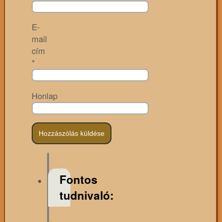
E-
mail
cím
*
Honlap
Fontos
tudnivaló: