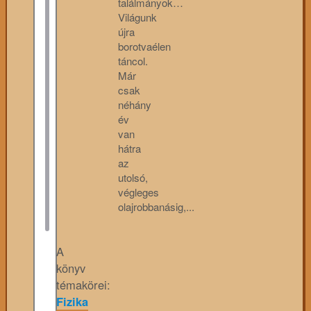
találmányok…
Világunk
újra
borotvaélen
táncol.
Már
csak
néhány
év
van
hátra
az
utolsó,
végleges
olajrobbanásig,...
A
könyv
témakörei:
Fizika