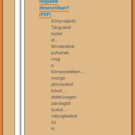
negyedik
dimenzióban?
(PDF)
Könyvajánló:
Tárgyakat
tüntet
el…
fémdarabok
puhulnak
meg
a
környezetében…
mozgó
járműveket
követ…
ablaküvegen
párologtat
lyukat…
vályogfalakat
fúr
ki
–