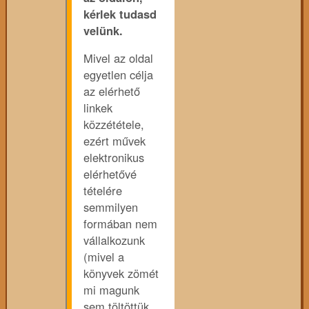
kérlek tudasd
velünk.
Mivel az oldal
egyetlen célja
az elérhető
linkek
közzététele,
ezért művek
elektronikus
elérhetővé
tételére
semmilyen
formában nem
vállalkozunk
(mivel a
könyvek zömét
mi magunk
sem töltöttük