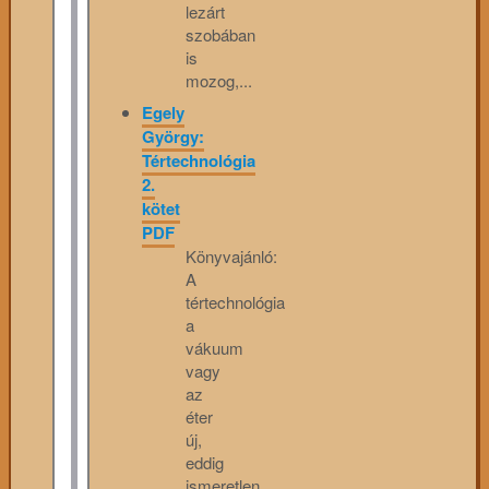
lezárt
szobában
is
mozog,...
Egely
György:
Tértechnológia
2.
kötet
PDF
Könyvajánló:
A
tértechnológia
a
vákuum
vagy
az
éter
új,
eddig
ismeretlen