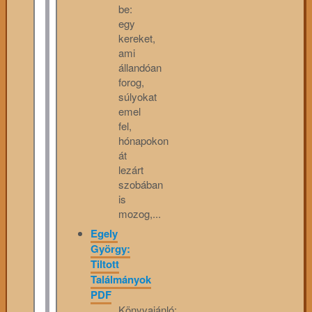
be:
egy
kereket,
ami
állandóan
forog,
súlyokat
emel
fel,
hónapokon
át
lezárt
szobában
is
mozog,...
Egely
György:
Tiltott
Találmányok
PDF
Könyvajánló: