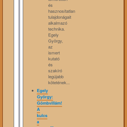
és
hasznosítatlan
tulajdonágait
alkalmazó
technika.
Egely
György,
az
ismert
kutató
és
szakíró
legújabb
kötetének...
Egely
György:
Gömbvillám!
A
kulcs
a