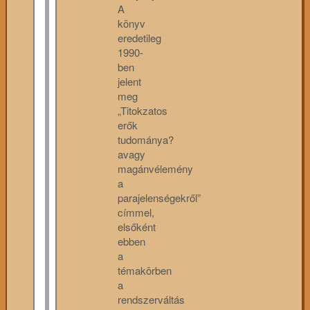
A
könyv
eredetileg
1990-
ben
jelent
meg
„Titokzatos
erők
tudománya?
avagy
magánvélemény
a
parajelenségekről”
címmel,
elsőként
ebben
a
témakörben
a
rendszerváltás