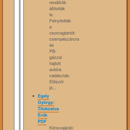
rendőrök
állították
le.
Felnyitották
a
csomagtartót:
csempészárura
és
PB-
gázzal
hajtott
autóra
vadásztak.
Először
jó...
Egely
György:
Titokzatos
Erők
PDF
Könyvajánló: