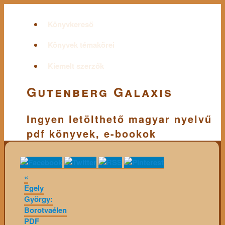
Könyvkereső
Könyvek témakörei
Kiemelt szerzők
Gutenberg Galaxis
Ingyen letölthető magyar nyelvű
pdf könyvek, e-bookok
«
Egely
György:
Borotvaélen
PDF