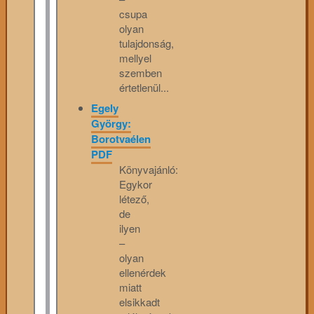
csupa
olyan
tulajdonság,
mellyel
szemben
értetlenül...
Egely
György:
Borotvaélen
PDF
Könyvajánló:
Egykor
létező,
de
ilyen
–
olyan
ellenérdek
miatt
elsikkadt