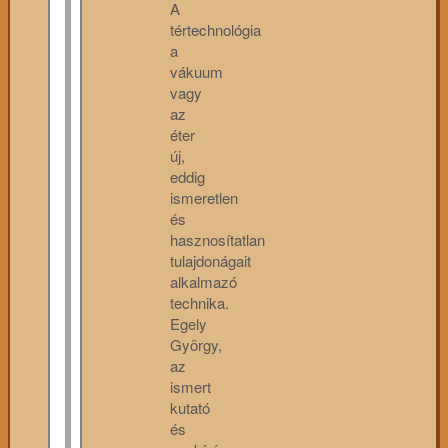
A
tértechnológia
a
vákuum
vagy
az
éter
új,
eddig
ismeretlen
és
hasznosítatlan
tulajdonágait
alkalmazó
technika.
Egely
György,
az
ismert
kutató
és