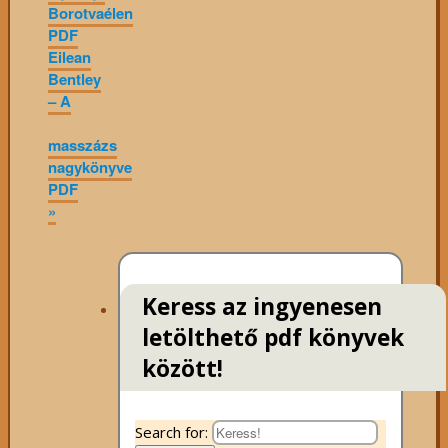
Borotvaélen
PDF
Eilean
Bentley
– A
masszázs
nagykönyve
PDF
»
Keress az ingyenesen
letölthető pdf könyvek
között!
Search for: