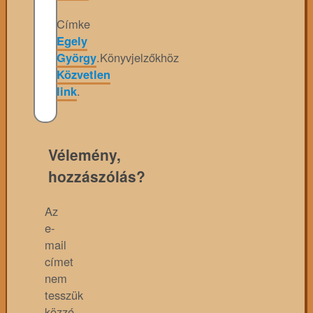
Címke
Egely
György
.
Könyvjelzőkhöz
Közvetlen
link
.
Vélemény,
hozzászólás?
Az
e-
mail
címet
nem
tesszük
közzé.