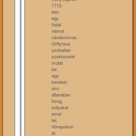
1712-
ben
egy
fiatal
német
vándororvos,
Orffyreus
szokatlan
szerkezetet
mutat
be:
egy
kereket,
ami
állandóan
forog,
súlyokat
emel
fel,
hónapokon
át