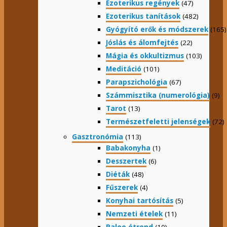
Ezoterikus regények
(47)
Ezoterikus tanítások
(482)
Gyógyító erők és módszerek
(165)
Jóslás és álomfejtés
(22)
Mágia és okkultizmus
(103)
Meditáció
(101)
Parapszichológia
(67)
Számmisztika (numerológia)
(9)
Tarot
(13)
Természetfeletti jelenségek
(72)
Gasztronómia
(113)
Babakonyha
(1)
Desszertek
(6)
Diéták
(48)
Fűszerek
(4)
Konyhai tartósítás
(5)
Nemzeti ételek
(11)