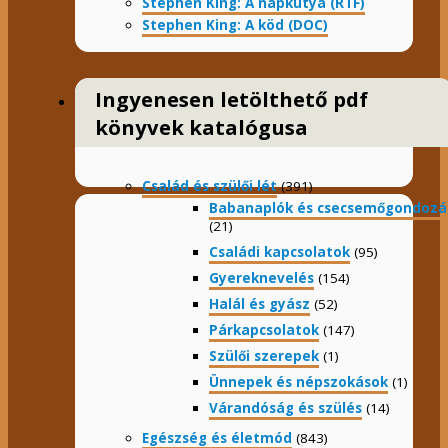
Stephen King: A napkutya (RTF)
Stephen King: A köd (DOC)
Ingyenesen letölthető pdf
könyvek katalógusa
Család és szülői lét
(391)
Babanaplók és csecsemőgondozá
(21)
Családi kapcsolatok
(95)
Gyereknevelés
(154)
Halál és gyász
(52)
Párkapcsolatok
(147)
Szülői szerepek
(1)
Ünnepek és népszokások
(1)
Várandóság és szülés
(14)
Egészség és életmód
(843)