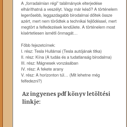
A „forradalmian régi” találmányok elterjedése
elháríthatná a veszélyt. Vagy már késő? A történelem
legerősebb, leggazdagabb birodalmai dőltek össze
azért, mert nem törődtek a technikai fejlődéssel, mert
megtört a felfedezések lendülete. A történelem most
kísértetiesen ismétli önmagát…
Főbb fejezetcímek:
I. rész: Tesla Hullámai (Tesla autójának titka)
II. rész: Kína (A tudás és a tudatlanság birodalma)
III. rész: Mágnesek vonzásában
IV. rész: A fekete arany
V. rész: A horizonton túl… (Mit lehetne még
felfedezni?)
Az ingyenes pdf könyv letöltési
linkje: