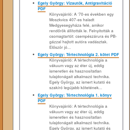
Egely György: Vízautók, Antigravitáció
PDF
Könyvajánló: A ‘70-es években egy
Moszkvics 407-es haladt
Medgyesegyháza felé, amikor
rendőrök állították le. Felnyitották a
csomagtartót: csempészárura és PB-
gázzal hajtott autóra vadásztak.
Először jó...
Egely György: Tértechnológia 2. kötet PDF
Könyvajánló: A tértechnológia a
vákuum vagy az éter új, eddig
ismeretlen és hasznosítatlan
tulajdonágait alkalmazó technika.
Egely György, az ismert kutató és
szakíró legújabb kötetének...
Egely György: Tértechnológia 1. könyv
PDF
Könyvajánló: A tértechnológia a
vákuum vagy az éter új, eddig
ismeretlen és hasznosítatlan
tulajdonágait alkalmazó technika.
Egely György, az ismert kutató és