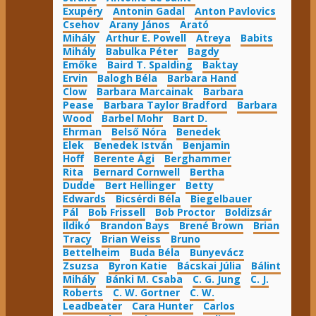
Exupéry
Antonin Gadal
Anton Pavlovics
Csehov
Arany János
Arató
Mihály
Arthur E. Powell
Atreya
Babits
Mihály
Babulka Péter
Bagdy
Emőke
Baird T. Spalding
Baktay
Ervin
Balogh Béla
Barbara Hand
Clow
Barbara Marcainak
Barbara
Pease
Barbara Taylor Bradford
Barbara
Wood
Barbel Mohr
Bart D.
Ehrman
Belső Nóra
Benedek
Elek
Benedek István
Benjamin
Hoff
Berente Ági
Berghammer
Rita
Bernard Cornwell
Bertha
Dudde
Bert Hellinger
Betty
Edwards
Bicsérdi Béla
Biegelbauer
Pál
Bob Frissell
Bob Proctor
Boldizsár
Ildikó
Brandon Bays
Brené Brown
Brian
Tracy
Brian Weiss
Bruno
Bettelheim
Buda Béla
Bunyevácz
Zsuzsa
Byron Katie
Bácskai Júlia
Bálint
Mihály
Bánki M. Csaba
C. G. Jung
C. J.
Roberts
C. W. Gortner
C. W.
Leadbeater
Cara Hunter
Carlos