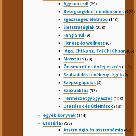
Agykontroll
(29)
Betegségekről mindenkinek
(122)
Egészséges életmód
(110)
Életstratégiák
(258)
Feng Shui
(9)
Fitnesz és wellness
(6)
Jóga, Chi kung, Tai Chi Chuan
(66)
Masszázs
(28)
Önismeret és önfejlesztés
(317)
Szabadidős tevékenységek
(2)
Szépségápolás
(4)
Szexualitás
(53)
Természetgyógyászat
(153)
Utazások és útleírások
(13)
egyéb könyvek
(114)
Ezotéria
(859)
Asztrológia és asztronómia
(42)