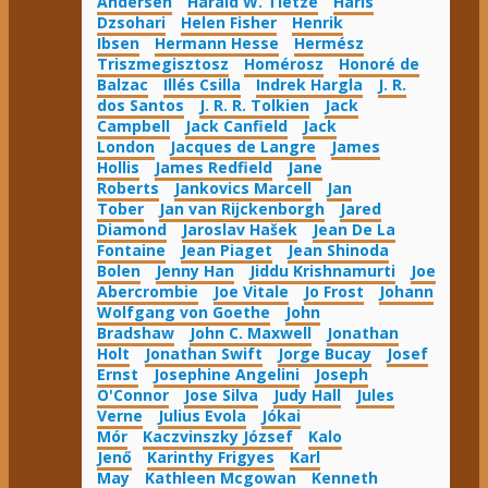
Andersen
Harald W. Tietze
Haris
Dzsohari
Helen Fisher
Henrik
Ibsen
Hermann Hesse
Hermész
Triszmegisztosz
Homérosz
Honoré de
Balzac
Illés Csilla
Indrek Hargla
J. R.
dos Santos
J. R. R. Tolkien
Jack
Campbell
Jack Canfield
Jack
London
Jacques de Langre
James
Hollis
James Redfield
Jane
Roberts
Jankovics Marcell
Jan
Tober
Jan van Rijckenborgh
Jared
Diamond
Jaroslav Hašek
Jean De La
Fontaine
Jean Piaget
Jean Shinoda
Bolen
Jenny Han
Jiddu Krishnamurti
Joe
Abercrombie
Joe Vitale
Jo Frost
Johann
Wolfgang von Goethe
John
Bradshaw
John C. Maxwell
Jonathan
Holt
Jonathan Swift
Jorge Bucay
Josef
Ernst
Josephine Angelini
Joseph
O'Connor
Jose Silva
Judy Hall
Jules
Verne
Julius Evola
Jókai
Mór
Kaczvinszky József
Kalo
Jenő
Karinthy Frigyes
Karl
May
Kathleen Mcgowan
Kenneth