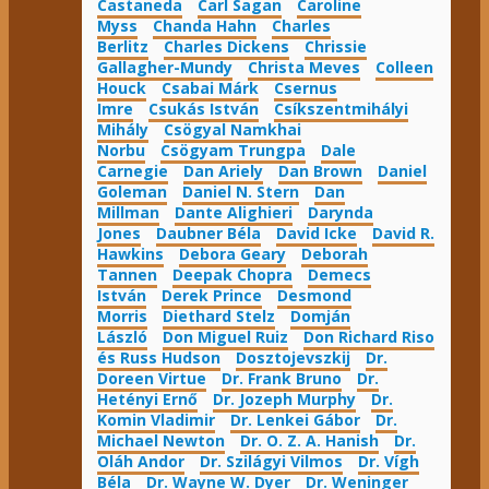
Castaneda
Carl Sagan
Caroline
Myss
Chanda Hahn
Charles
Berlitz
Charles Dickens
Chrissie
Gallagher-Mundy
Christa Meves
Colleen
Houck
Csabai Márk
Csernus
Imre
Csukás István
Csíkszentmihályi
Mihály
Csögyal Namkhai
Norbu
Csögyam Trungpa
Dale
Carnegie
Dan Ariely
Dan Brown
Daniel
Goleman
Daniel N. Stern
Dan
Millman
Dante Alighieri
Darynda
Jones
Daubner Béla
David Icke
David R.
Hawkins
Debora Geary
Deborah
Tannen
Deepak Chopra
Demecs
István
Derek Prince
Desmond
Morris
Diethard Stelz
Domján
László
Don Miguel Ruiz
Don Richard Riso
és Russ Hudson
Dosztojevszkij
Dr.
Doreen Virtue
Dr. Frank Bruno
Dr.
Hetényi Ernő
Dr. Jozeph Murphy
Dr.
Komin Vladimir
Dr. Lenkei Gábor
Dr.
Michael Newton
Dr. O. Z. A. Hanish
Dr.
Oláh Andor
Dr. Szilágyi Vilmos
Dr. Vígh
Béla
Dr. Wayne W. Dyer
Dr. Weninger