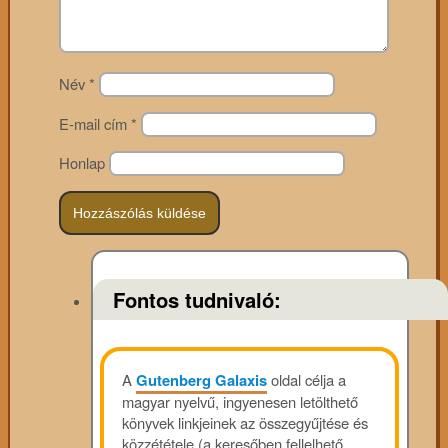
Név
*
E-mail cím
*
Honlap
Fontos tudnivaló:
A
Gutenberg Galaxis
oldal célja a
magyar nyelvű, ingyenesen letölthető
könyvek linkjeinek az összegyűjtése és
közzététele (a keresőben fellelhető