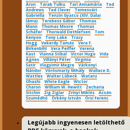
Áron
Tarab Tulku
Tari Annamária
Ted
Andrews
Ted Clever
Temesvári
Gabriella
Tenzin Gyatco (XIV. Dalai
láma)
Terebess Gábor
Thomas
Mann
Thomas Moore
Thomas
Schäfer
Thorwald Dethlefsen
Tom
Kenyon
Tony Lake
Tracy
Hogg
Vekerdy Tamás
Vera F.
Birkenbihl
Vera Peiffer
Verena
Kast
Vianna Stibal
Victor Hugo
Vida
Ágnes
Villányi Péter
Virginia
Satir
Vlagyimir Megre
Várkonyi
Nándor
Vörösmarty Mihály
Wallace D.
Wattles
Walter Lübeck
Wataru
Ohashi
White Eagle
Wictor
Charon
William W. Hewitt
Zecharia
Sitchin
Zig Ziglar
Zrínyi Miklós
Ácsán
Szumédhó
Örkény István
Örsi Ferenc
Legújabb ingyenesen letölthető