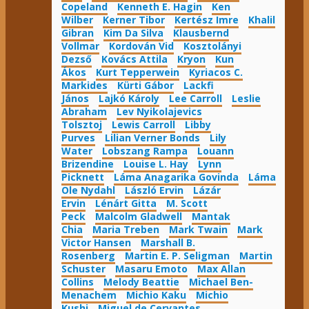
Copeland
Kenneth E. Hagin
Ken
Wilber
Kerner Tibor
Kertész Imre
Khalil
Gibran
Kim Da Silva
Klausbernd
Vollmar
Kordován Vid
Kosztolányi
Dezső
Kovács Attila
Kryon
Kun
Ákos
Kurt Tepperwein
Kyriacos C.
Markides
Kürti Gábor
Lackfi
János
Lajkó Károly
Lee Carroll
Leslie
Abraham
Lev Nyikolajevics
Tolsztoj
Lewis Carroll
Libby
Purves
Lilian Verner Bonds
Lily
Water
Lobszang Rampa
Louann
Brizendine
Louise L. Hay
Lynn
Picknett
Láma Anagarika Govinda
Láma
Ole Nydahl
László Ervin
Lázár
Ervin
Lénárt Gitta
M. Scott
Peck
Malcolm Gladwell
Mantak
Chia
Maria Treben
Mark Twain
Mark
Victor Hansen
Marshall B.
Rosenberg
Martin E. P. Seligman
Martin
Schuster
Masaru Emoto
Max Allan
Collins
Melody Beattie
Michael Ben-
Menachem
Michio Kaku
Michio
Kushi
Miguel de Cervantes