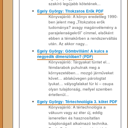
szakíró legújabb kötetének...
Egely György: Titokzatos Erők PDF
Könyvajánló: A könyv eredetileg 1990-
ben jelent meg „Titokzatos erők
tudománya? avagy magánvélemény a
parajelenségekről” címmel, elsőként
ebben a témakörben a rendszerváltás
után. Az akkor nagy...
Egely György: Gömbvillám! A kulcs a
negyedik dimenzióban? (PDF)
Könyvajánló: Tárgyakat tüntet el…
fémdarabok puhulnak meg a
környezetében… mozgó járműveket
követ… ablaküvegen párologtat
lyukat… vályogfalakat fúr ki – csupa
olyan tulajdonság, mellyel szemben
értetlenül...
Egely György: Tértechnológia 3. kötet PDF
Könyvajánló: A tértechnológia a
vákuum vagy az éter új, eddig
ismeretlen és hasznosítatlan
tulajdonágait alkalmazó technika.