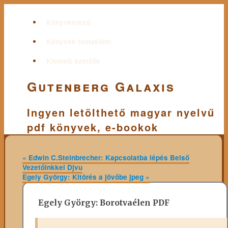
Könyvkereső
Könyvek témakörei
Kiemelt szerzők
Gutenberg Galaxis
Ingyen letölthető magyar nyelvű
pdf könyvek, e-bookok
«
Edwin C.Steinbrecher: Kapcsolatba lépés Belső
Vezetőinkkel Djvu
Egely György: Kitörés a jövőbe jpeg
»
Egely György: Borotvaélen PDF