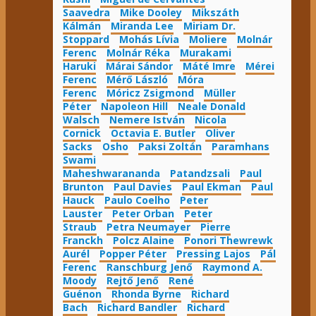
Saavedra
Mike Dooley
Mikszáth
Kálmán
Miranda Lee
Miriam Dr.
Stoppard
Mohás Lívia
Moliere
Molnár
Ferenc
Molnár Réka
Murakami
Haruki
Márai Sándor
Máté Imre
Mérei
Ferenc
Mérő László
Móra
Ferenc
Móricz Zsigmond
Müller
Péter
Napoleon Hill
Neale Donald
Walsch
Nemere István
Nicola
Cornick
Octavia E. Butler
Oliver
Sacks
Osho
Paksi Zoltán
Paramhans
Swami
Maheshwarananda
Patandzsali
Paul
Brunton
Paul Davies
Paul Ekman
Paul
Hauck
Paulo Coelho
Peter
Lauster
Peter Orban
Peter
Straub
Petra Neumayer
Pierre
Franckh
Polcz Alaine
Ponori Thewrewk
Aurél
Popper Péter
Pressing Lajos
Pál
Ferenc
Ranschburg Jenő
Raymond A.
Moody
Rejtő Jenő
René
Guénon
Rhonda Byrne
Richard
Bach
Richard Bandler
Richard