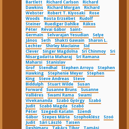
Bartlett
Richard Carlson
Richard
Dawkins
Richard Morgan
Richard
Webster
Robert T. Kiyosaki
Rose
Woods
Rosta Erzsébet
Rudolf
Steiner
Ruediger Dahlke
Rákos
Péter
Révai Gábor
Saint-
Germain
Selvarajan Yesudian
Selye
János
Seth
Shakti Gawain
Sharon L.
Lechter
Shirley Maclaine
Sid
Clever
Singer Magdolna
Sri Chinmoy
Sri
Nisargadatta Maharaj
Srí Ramana
Maharsi
Stanislav
Grof
Stendhal
Stephen Arroyo
Stephen
Hawking
Stephenie Meyer
Stephen
King
Steve Andreas
Steve
Biddulph
Stuart Wilde
Susan
Forward
Susanne Bruns
Susanne
Valliéres
Swami Rama
Swami
Vivekananda
Szabó György
Szabó
Judit
Szabó Magda
Szabó
Péter
Szegedi Katalin
Szendi
Gábor
Szepes Mária
Szophoklész
Szoó
Judit
Sári László
Taisen
Deshimaru
Takács Tibor
Tamási