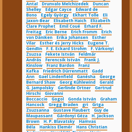
Antal
Drunvalo Melchizedek
Duncan
Shelley
Edgar Cayce
Edward de
Bono
Egely György
Ekhart Tolle
Eli
Jaxon-Bear
Elisabeth Haich
Elizabeth
Clare Prophet
Emil Coué
Erhard F.
Freitag
Eric Berne
Erich Fromm
Erich
von Däniken
Erika Johansen
Esther
Vilar
Esther és Jerry Hicks
Eugene T.
Gendlin
F. E. Eckard Strohm
F. Várkonyi
Zsuzsa
Fekete István
Feldmár
András
Ferencsik István
Frank J.
Kinslow
Franz Bardon
Franz
Kafka
Friedrich Dürrenmatt
Gadd
Ann
Gael Lindenfield
Ganésha
George
Bernard Shaw
Georg Kühlewind
Gerald
G. Jampolsky
Gerlinde Ortner
Gertrud
Hirschi
Giovanni
Boccaccio
Gogol
Gonda István
Graham
Hancock
Gregg Braden
gri
Griga
Zsuzsanna
Gustave Flaubert
Guy de
Maupassant
Gárdonyi Géza
H. Jackson
Brown
H. P. Blavatsky
Hamvas
Béla
Hankiss Elemér
Hans Christian