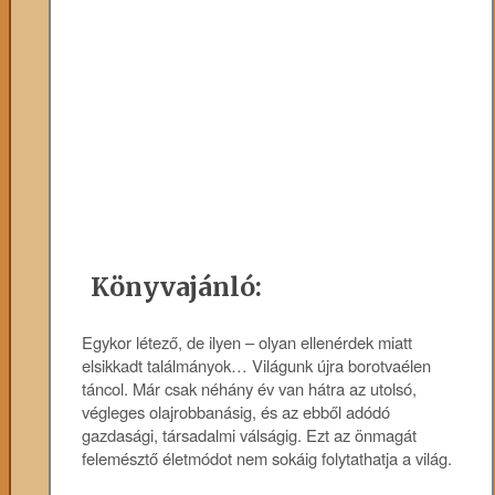
Könyvajánló:
Egykor létező, de ilyen – olyan ellenérdek miatt
elsikkadt találmányok… Világunk újra borotvaélen
táncol. Már csak néhány év van hátra az utolsó,
végleges olajrobbanásig, és az ebből adódó
gazdasági, társadalmi válságig. Ezt az önmagát
felemésztő életmódot nem sokáig folytathatja a világ.