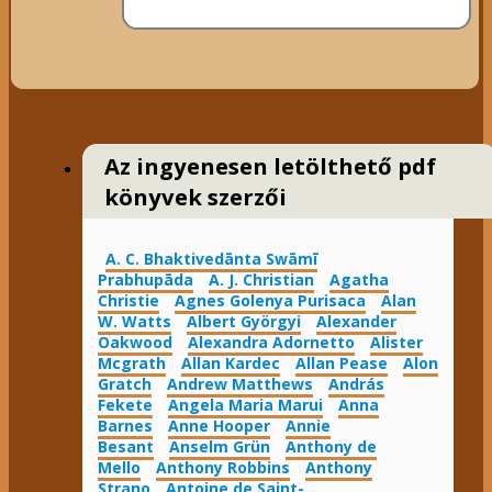
Az ingyenesen letölthető pdf
könyvek szerzői
A. C. Bhaktivedānta Swāmī
Prabhupāda
A. J. Christian
Agatha
Christie
Agnes Golenya Purisaca
Alan
W. Watts
Albert Györgyi
Alexander
Oakwood
Alexandra Adornetto
Alister
Mcgrath
Allan Kardec
Allan Pease
Alon
Gratch
Andrew Matthews
András
Fekete
Angela Maria Marui
Anna
Barnes
Anne Hooper
Annie
Besant
Anselm Grün
Anthony de
Mello
Anthony Robbins
Anthony
Strano
Antoine de Saint-