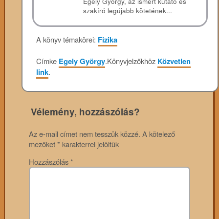
Egely György, az ismert kutató és
szakíró legújabb kötetének...
A könyv témakörei:
Fizika
Címke
Egely György
.
Könyvjelzőkhöz
Közvetlen
link
.
Vélemény, hozzászólás?
Az e-mail címet nem tesszük közzé.
A kötelező
mezőket
*
karakterrel jelöltük
Hozzászólás
*