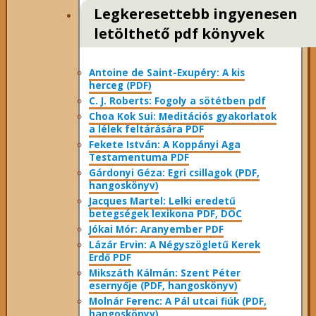
Legkeresettebb ingyenesen
letölthető pdf könyvek
Antoine de Saint-Exupéry: A kis
herceg (PDF)
C. J. Roberts: Fogoly a sötétben pdf
Choa Kok Sui: Meditációs gyakorlatok
a lélek feltárására PDF
Fekete István: A Koppányi Aga
Testamentuma PDF
Gárdonyi Géza: Egri csillagok (PDF,
hangoskönyv)
Jacques Martel: Lelki eredetű
betegségek lexikona PDF, DOC
Jókai Mór: Aranyember PDF
Lázár Ervin: A Négyszögletű Kerek
Erdő PDF
Mikszáth Kálmán: Szent Péter
esernyője (PDF, hangoskönyv)
Molnár Ferenc: A Pál utcai fiúk (PDF,
hangoskönyv)