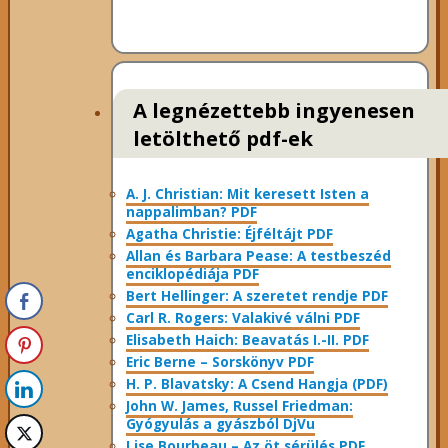
A legnézettebb ingyenesen
letölthető pdf-ek
A. J. Christian: Mit keresett Isten a
nappalimban? PDF
Agatha Christie: Éjféltájt PDF
Allan és Barbara Pease: A testbeszéd
enciklopédiája PDF
Bert Hellinger: A ​szeretet rendje PDF
Carl R. Rogers: Valakivé válni PDF
Elisabeth Haich: Beavatás I.-II. PDF
Eric Berne – Sorskönyv PDF
H. P. Blavatsky: A Csend Hangja (PDF)
John W. James, Russel Friedman:
Gyógyulás a gyászból DjVu
Lise Bourbeau – Az öt sérülés PDF