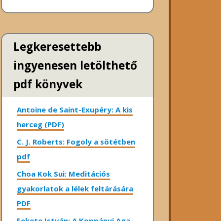
Legkeresettebb
ingyenesen letölthető
pdf könyvek
Antoine de Saint-Exupéry: A kis
herceg (PDF)
C. J. Roberts: Fogoly a sötétben
pdf
Choa Kok Sui: Meditációs
gyakorlatok a lélek feltárására
PDF
Fekete István: A Koppányi Aga