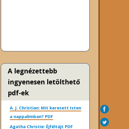
A legnézettebb
ingyenesen letölthető
pdf-ek
A. J. Christian: Mit keresett Isten
a nappalimban? PDF
Agatha Christie: Éjféltájt PDF