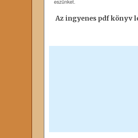
eszünket.
Az ingyenes pdf könyv le