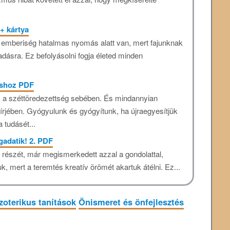
+ kártya
 emberiség hatalmas nyomás alatt van, mert fajunknak
dásra. Ez befolyásolni fogja életed minden
zishoz PDF
 a széttöredezettség sebében. És mindannyian
rjében. Gyógyulunk és gyógyítunk, ha újraegyesítjük
a tudásét...
gadatik! 2. PDF
ő részét, már megismerkedett azzal a gondolattal,
uk, mert a teremtés kreatív örömét akartuk átélni. Ez...
zoterikus tanítások
Önismeret és önfejlesztés