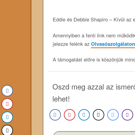
Eddie és Debbie Shapiro – Kívül az 
Amennyiben a fenti link nem működik,
jelezze felénk az
Olvasószolgálaton
A támogatást előre is köszönjük min
Oszd meg azzal az ismerő
lehet!