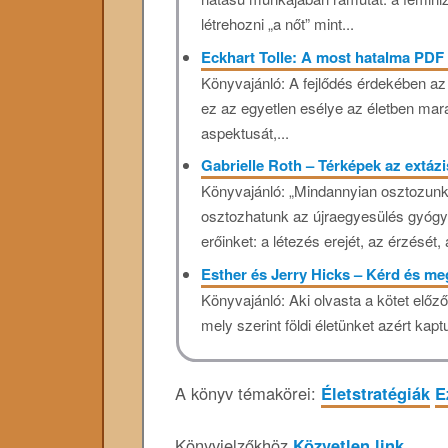
létrehozni „a nőt” mint...
Eckhart Tolle: A most hatalma PDF 
Könyvajánló: A fejlődés érdekében az
ez az egyetlen esélye az életben mara
aspektusát,...
Gabrielle Roth – Térképek az extá
Könyvajánló: „Mindannyian osztozunk
osztozhatunk az újraegyesülés gyógyí
erőinket: a létezés erejét, az érzését, 
Esther és Jerry Hicks – Kérd és me
Könyvajánló: Aki olvasta a kötet előz
mely szerint földi életünket azért kapt
A könyv témakörei:
Életstratégiák
E
Könyvjelzőkhöz
Közvetlen link
.