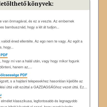
letölthető könyvek:
le van önmagával, és ez a veszte. Az embernek
ges bambusznád, hogy a lét át tudjon...
valódi éned ellentéte. Az ego nem te vagy. Az egót a
e, hogy...
! PDF
 hogy mi van a halál után, vagy hogy mikor fogunk
dönteni, hanem az,...
 bölcsessége PDF
gzett, s a hajdani telepesekhez hasonlóan kijelölte az
ési úttá vált ezúttal a GAZDAGSÁGhoz vezet úttá. Ez...
u
ta elmélet klasszikusa, legfontosabb és legnagyobb
mus hibát követett el azzal, hogy megkísérelte