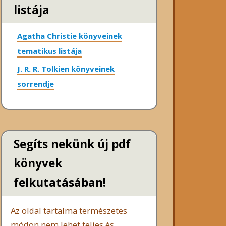
listája
Agatha Christie könyveinek
tematikus listája
J. R. R. Tolkien könyveinek
sorrendje
Segíts nekünk új pdf
könyvek
felkutatásában!
Az oldal tartalma természetes
módon nem lehet teljes és