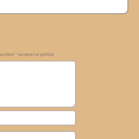
mezőket
*
karakterrel jelöltük