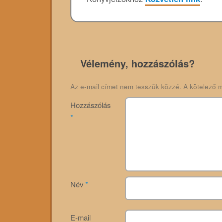
Vélemény, hozzászólás?
Az e-mail címet nem tesszük közzé.
A kötelező 
Hozzászólás
*
Név
*
E-mail