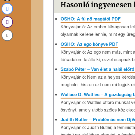
Hasonló ingyenesen 
OSHO: A fű nő magától PDF
Könyvajánló: Az ember túlságosan te
olyannak kellene lennie, mint egy üre
OSHO: Az ego könyve PDF
Könyvajánló: Az ego nem más, mint a 
társadalom találta ki; ezzel csapnak b
Szabó Péter – Van élet a halál előtt
Könyvajánló: Nem az a helyes kérdés,
meghalni, hiszen ezt nem mi fogjuk el
Wallace D. Wattles – A gazdagság
Könyvajánló: Wattles úttörő munkát vé
ösvényt, amely utóbb széles közleked
Judith Butler – Problémás nem DjV
Könyvajánló: Judith Butler, a feminis
hatású munkájában rámutat: a feminiz