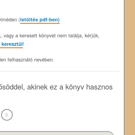
elméden (
letöltés pdf-ben)
 vagy a keresett könyvet nem találja, kérjük,
 keresztül
!
den felhasználó nevében.
söddel, akinek ez a könyv hasznos