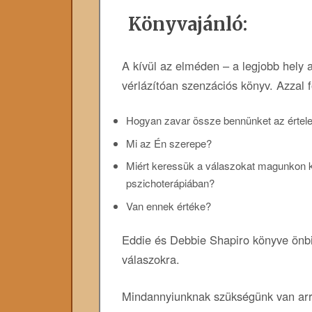
Könyvajánló:
A kívül az elméden – a legjobb hely a
vérlázítóan szenzációs könyv. Azzal
Hogyan zavar össze bennünket az érte
Mi az Én szerepe?
Miért keressük a válaszokat magunkon kí
pszichoterápiában?
Van ennek értéke?
Eddie és Debbie Shapiro könyve önbi
válaszokra.
Mindannyiunknak szükségünk van arra