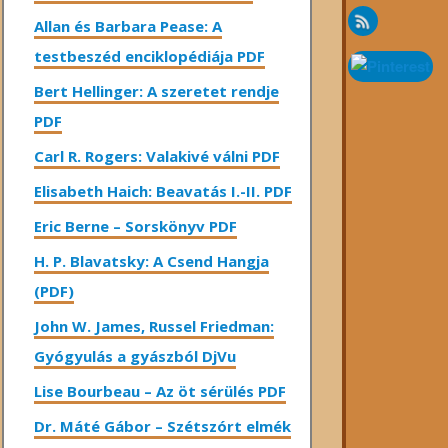
Allan és Barbara Pease: A
testbeszéd enciklopédiája PDF
Bert Hellinger: A ​szeretet rendje
PDF
Carl R. Rogers: Valakivé válni PDF
Elisabeth Haich: Beavatás I.-II. PDF
Eric Berne – Sorskönyv PDF
H. P. Blavatsky: A Csend Hangja
(PDF)
John W. James, Russel Friedman:
Gyógyulás a gyászból DjVu
Lise Bourbeau – Az öt sérülés PDF
Dr. Máté Gábor – Szétszórt elmék