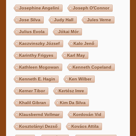
Josephine Angelini
Joseph O'Connor
Jose Silva
Judy Hall
Jules Verne
Julius Evola
Jókai Mór
Kaczvinszky József
Kalo Jenő
Karinthy Frigyes
Karl May
Kathleen Mcgowan
Kenneth Copeland
Kenneth E. Hagin
Ken Wilber
Kerner Tibor
Kertész Imre
Khalil Gibran
Kim Da Silva
Klausbernd Vollmar
Kordován Vid
Kosztolányi Dezső
Kovács Attila