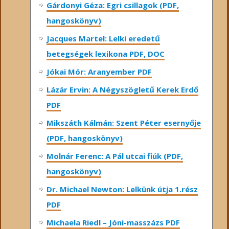
Gárdonyi Géza: Egri csillagok (PDF,
hangoskönyv)
Jacques Martel: Lelki eredetű
betegségek lexikona PDF, DOC
Jókai Mór: Aranyember PDF
Lázár Ervin: A Négyszögletű Kerek Erdő
PDF
Mikszáth Kálmán: Szent Péter esernyője
(PDF, hangoskönyv)
Molnár Ferenc: A Pál utcai fiúk (PDF,
hangoskönyv)
Dr. Michael Newton: Lelkünk útja 1.rész
PDF
Michaela Riedl – Jóni-masszázs PDF