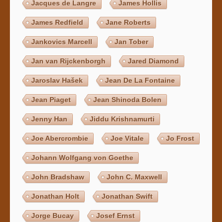
Jacques de Langre
James Hollis
James Redfield
Jane Roberts
Jankovics Marcell
Jan Tober
Jan van Rijckenborgh
Jared Diamond
Jaroslav Hašek
Jean De La Fontaine
Jean Piaget
Jean Shinoda Bolen
Jenny Han
Jiddu Krishnamurti
Joe Abercrombie
Joe Vitale
Jo Frost
Johann Wolfgang von Goethe
John Bradshaw
John C. Maxwell
Jonathan Holt
Jonathan Swift
Jorge Bucay
Josef Ernst