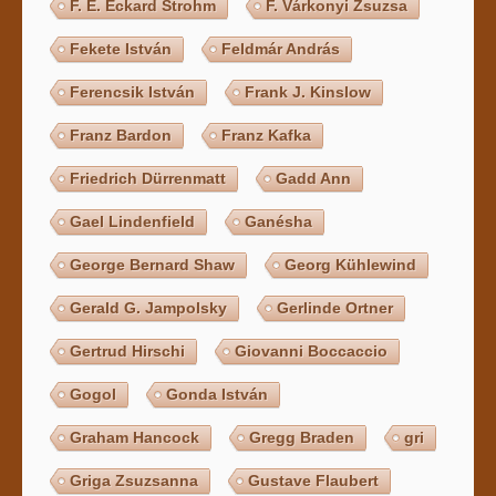
F. E. Eckard Strohm
F. Várkonyi Zsuzsa
Fekete István
Feldmár András
Ferencsik István
Frank J. Kinslow
Franz Bardon
Franz Kafka
Friedrich Dürrenmatt
Gadd Ann
Gael Lindenfield
Ganésha
George Bernard Shaw
Georg Kühlewind
Gerald G. Jampolsky
Gerlinde Ortner
Gertrud Hirschi
Giovanni Boccaccio
Gogol
Gonda István
Graham Hancock
Gregg Braden
gri
Griga Zsuzsanna
Gustave Flaubert