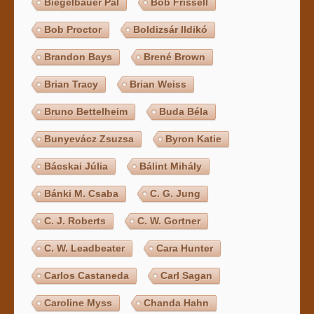
Biegelbauer Pál
Bob Frissell
Bob Proctor
Boldizsár Ildikó
Brandon Bays
Brené Brown
Brian Tracy
Brian Weiss
Bruno Bettelheim
Buda Béla
Bunyevácz Zsuzsa
Byron Katie
Bácskai Júlia
Bálint Mihály
Bánki M. Csaba
C. G. Jung
C. J. Roberts
C. W. Gortner
C. W. Leadbeater
Cara Hunter
Carlos Castaneda
Carl Sagan
Caroline Myss
Chanda Hahn