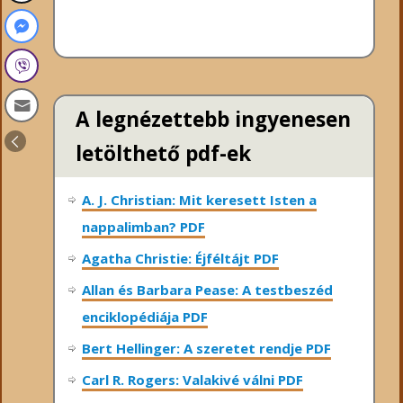
A legnézettebb ingyenesen
letölthető pdf-ek
A. J. Christian: Mit keresett Isten a
nappalimban? PDF
Agatha Christie: Éjféltájt PDF
Allan és Barbara Pease: A testbeszéd
enciklopédiája PDF
Bert Hellinger: A ​szeretet rendje PDF
Carl R. Rogers: Valakivé válni PDF