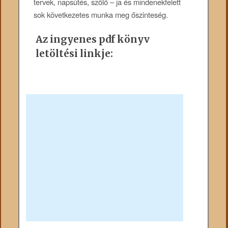
tervek, napsütés, szőlő – ja és mindenekfelett
sok következetes munka meg őszinteség.
Az ingyenes pdf könyv
letöltési linkje: