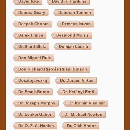
David Icke
David R. Hawkins
Debora Geary
Deborah Tannen
Deepak Chopra
Demecs István
Derek Prince
Desmond Morris
Diethard Stelz
Domján László
Don Miguel Ruiz
Don Richard Riso és Russ Hudson
Dosztojevszkij
Dr. Doreen Virtue
Dr. Frank Bruno
Dr. Hetényi Ernő
Dr. Jozeph Murphy
Dr. Komin Vladimir
Dr. Lenkei Gábor
Dr. Michael Newton
Dr. O. Z. A. Hanish
Dr. Oláh Andor