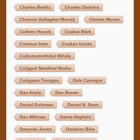
Charles Berlitz
Charles Dickens
Chrissie Gallagher-Mundy
Christa Meves
Colleen Houck
Csabai Márk
Csernus Imre
Csukás István
Csíkszentmihályi Mihály
Csögyal Namkhai Norbu
Csögyam Trungpa
Dale Carnegie
Dan Ariely
Dan Brown
Daniel Goleman
Daniel N. Stern
Dan Millman
Dante Alighieri
Darynda Jones
Daubner Béla