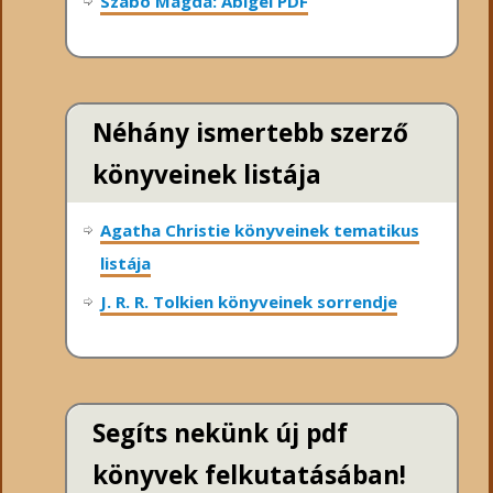
Szabó Magda: Abigél PDF
Néhány ismertebb szerző
könyveinek listája
Agatha Christie könyveinek tematikus
listája
J. R. R. Tolkien könyveinek sorrendje
Segíts nekünk új pdf
könyvek felkutatásában!