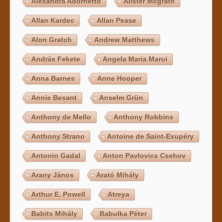
Alexandra Adornetto
Alister Mcgrath
Allan Kardec
Allan Pease
Alon Gratch
Andrew Matthews
András Fekete
Angela Maria Marui
Anna Barnes
Anne Hooper
Annie Besant
Anselm Grün
Anthony de Mello
Anthony Robbins
Anthony Strano
Antoine de Saint-Exupéry
Antonin Gadal
Anton Pavlovics Csehov
Arany János
Arató Mihály
Arthur E. Powell
Atreya
Babits Mihály
Babulka Péter