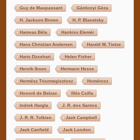
Guy de Maupassant
Gárdonyi Géza
H. Jackson Brown
H. P. Blavatsky
Hamvas Béla
Hankiss Elemér
Hans Christian Andersen
Harald W. Tietze
Haris Dzsohari
Helen Fisher
Henrik Ibsen
Hermann Hesse
Hermész Triszmegisztosz
Homérosz
Honoré de Balzac
Illés Csilla
Indrek Hargla
J. R. dos Santos
J. R. R. Tolkien
Jack Campbell
Jack Canfield
Jack London