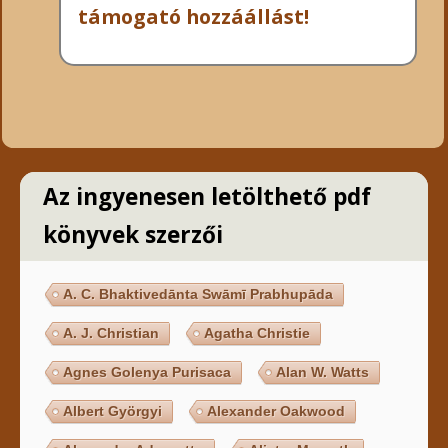
támogató hozzáállást!
Az ingyenesen letölthető pdf
könyvek szerzői
A. C. Bhaktivedānta Swāmī Prabhupāda
A. J. Christian
Agatha Christie
Agnes Golenya Purisaca
Alan W. Watts
Albert Györgyi
Alexander Oakwood