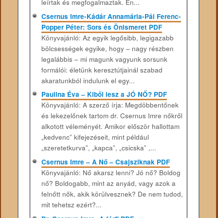
leírtak és megfogalmaztak. Én...
Csernus Imre-Kádár Annamária-Pál Ferenc-
Popper Péter: Sors és Önismeret PDF
Könyvajánló: Az egyik legősibb, legigazabb
bölcsességek egyike, hogy – nagy részben
legalábbis – mi magunk vagyunk sorsunk
formálói: életünk keresztútjainál szabad
akaratunkból indulunk el egy...
Paulina Éva – Kiből lesz a JÓ NŐ? PDF
Könyvajánló: A szerző írja: Megdöbbentőnek
és lekezelőnek tartom dr. Csernus Imre nőkről
alkotott véleményét. Amikor először hallottam
„kedvenc” kifejezéseit, mint például
„szeretetkurva”, „kapca”, „csicska” ,...
Csernus Imre – A Nő – Csajsziknak PDF
Könyvajánló: Nő akarsz lenni? Jó nő? Boldog
nő? Boldogabb, mint az anyád, vagy azok a
felnőtt nők, akik körülvesznek? De nem tudod,
mit tehetsz ezért?...