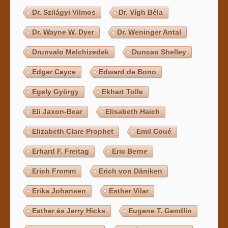
Dr. Szilágyi Vilmos
Dr. Vígh Béla
Dr. Wayne W. Dyer
Dr. Weninger Antal
Drunvalo Melchizedek
Duncan Shelley
Edgar Cayce
Edward de Bono
Egely György
Ekhart Tolle
Eli Jaxon-Bear
Elisabeth Haich
Elizabeth Clare Prophet
Emil Coué
Erhard F. Freitag
Eric Berne
Erich Fromm
Erich von Däniken
Erika Johansen
Esther Vilar
Esther és Jerry Hicks
Eugene T. Gendlin