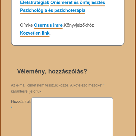
Életstratégiák
Önismeret és önfejlesztés
Pszichológia és pszichoterápia
Címke
Csernus Imre
.
Könyvjelzőkhöz
Közvetlen link
.
Vélemény, hozzászólás?
Az e-mail címet nem tesszük közzé.
A kötelező mezőket
*
karakterrel jelöltük
Hozzászólás
*