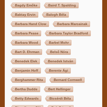
Bagdy Emőke
Baird T. Spalding
Baktay Ervin
Balogh Béla
Barbara Hand Clow
Barbara Marcainak
Barbara Pease
Barbara Taylor Bradford
Barbara Wood
Barbel Mohr
Bart D. Ehrman
Belső Nóra
Benedek Elek
Benedek István
Benjamin Hoff
Berente Ági
Berghammer Rita
Bernard Cornwell
Bertha Dudde
Bert Hellinger
Betty Edwards
Bicsérdi Béla