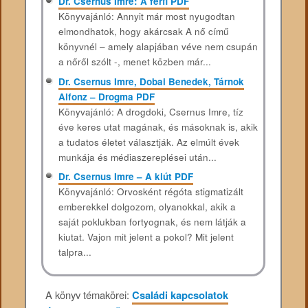
Dr. Csernus Imre: A férfi PDF
Könyvajánló: Annyit már most nyugodtan
elmondhatok, hogy akárcsak A nő című
könyvnél – amely alapjában véve nem csupán
a nőről szólt -, menet közben már...
Dr. Csernus Imre, Dobai Benedek, Tárnok
Alfonz – Drogma PDF
Könyvajánló: A drogdoki, Csernus Imre, tíz
éve keres utat magának, és másoknak is, akik
a tudatos életet választják. Az elmúlt évek
munkája és médiaszereplései után...
Dr. Csernus Imre – A kiút PDF
Könyvajánló: Orvosként régóta stigmatizált
emberekkel dolgozom, olyanokkal, akik a
saját poklukban fortyognak, és nem látják a
kiutat. Vajon mit jelent a pokol? Mit jelent
talpra...
A könyv témakörei:
Családi kapcsolatok