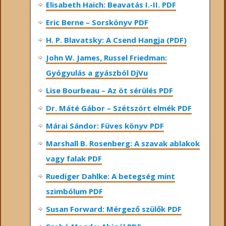
Elisabeth Haich: Beavatás I.-II. PDF
Eric Berne – Sorskönyv PDF
H. P. Blavatsky: A Csend Hangja (PDF)
John W. James, Russel Friedman:
Gyógyulás a gyászból DjVu
Lise Bourbeau – Az öt sérülés PDF
Dr. Máté Gábor – Szétszórt elmék PDF
Márai Sándor: Füves könyv PDF
Marshall B. Rosenberg: A szavak ablakok
vagy falak PDF
Ruediger Dahlke: A betegség mint
szimbólum PDF
Susan Forward: Mérgező szülők PDF