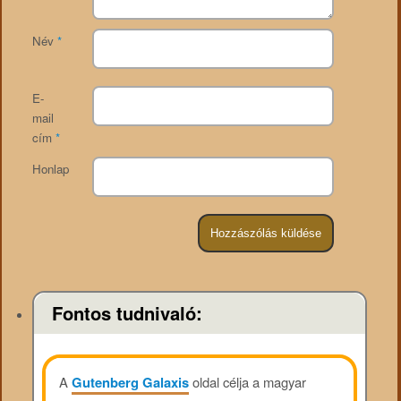
Név
*
E-
mail
cím
*
Honlap
Fontos tudnivaló:
A
Gutenberg Galaxis
oldal célja a magyar