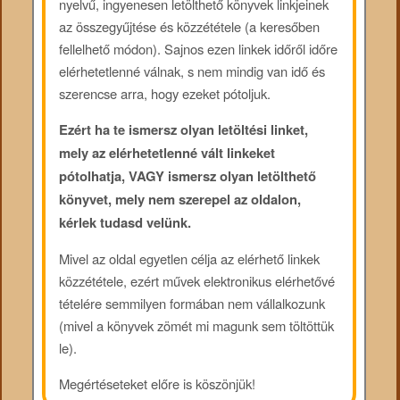
nyelvű, ingyenesen letölthető könyvek linkjeinek
az összegyűjtése és közzététele (a keresőben
fellelhető módon). Sajnos ezen linkek időről időre
elérhetetlenné válnak, s nem mindig van idő és
szerencse arra, hogy ezeket pótoljuk.
Ezért ha te ismersz olyan letöltési linket,
mely az elérhetetlenné vált linkeket
pótolhatja, VAGY ismersz olyan letölthető
könyvet, mely nem szerepel az oldalon,
kérlek tudasd velünk.
Mivel az oldal egyetlen célja az elérhető linkek
közzététele, ezért művek elektronikus elérhetővé
tételére semmilyen formában nem vállalkozunk
(mivel a könyvek zömét mi magunk sem töltöttük
le).
Megértéseteket előre is köszönjük!