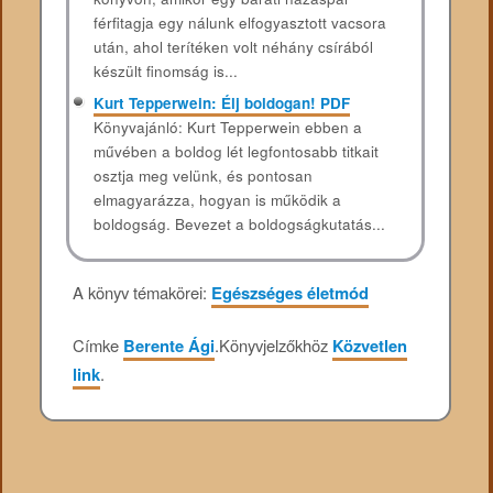
férfitagja egy nálunk elfogyasztott vacsora
után, ahol terítéken volt néhány csírából
készült finomság is...
Kurt Tepperwein: Élj boldogan! PDF
Könyvajánló: Kurt Tepperwein ebben a
művében a boldog lét legfontosabb titkait
osztja meg velünk, és pontosan
elmagyarázza, hogyan is működik a
boldogság. Bevezet a boldogságkutatás...
A könyv témakörei:
Egészséges életmód
Címke
Berente Ági
.
Könyvjelzőkhöz
Közvetlen
link
.