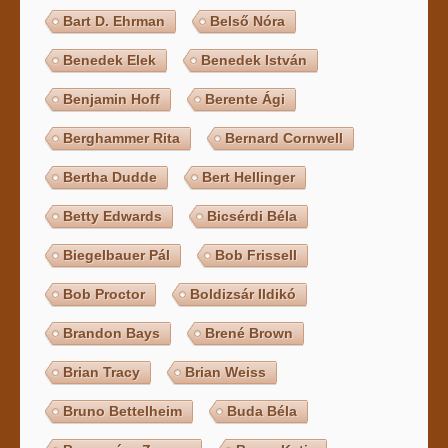
Bart D. Ehrman
Belső Nóra
Benedek Elek
Benedek István
Benjamin Hoff
Berente Ági
Berghammer Rita
Bernard Cornwell
Bertha Dudde
Bert Hellinger
Betty Edwards
Bicsérdi Béla
Biegelbauer Pál
Bob Frissell
Bob Proctor
Boldizsár Ildikó
Brandon Bays
Brené Brown
Brian Tracy
Brian Weiss
Bruno Bettelheim
Buda Béla