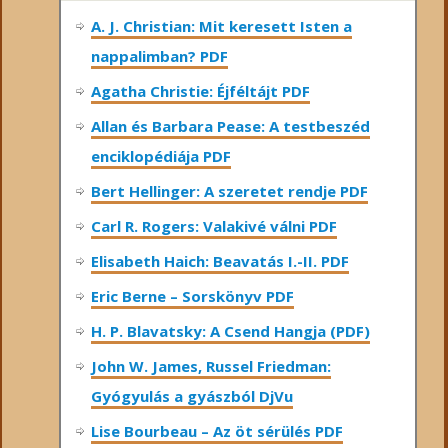
A. J. Christian: Mit keresett Isten a
nappalimban? PDF
Agatha Christie: Éjféltájt PDF
Allan és Barbara Pease: A testbeszéd
enciklopédiája PDF
Bert Hellinger: A ​szeretet rendje PDF
Carl R. Rogers: Valakivé válni PDF
Elisabeth Haich: Beavatás I.-II. PDF
Eric Berne – Sorskönyv PDF
H. P. Blavatsky: A Csend Hangja (PDF)
John W. James, Russel Friedman:
Gyógyulás a gyászból DjVu
Lise Bourbeau – Az öt sérülés PDF