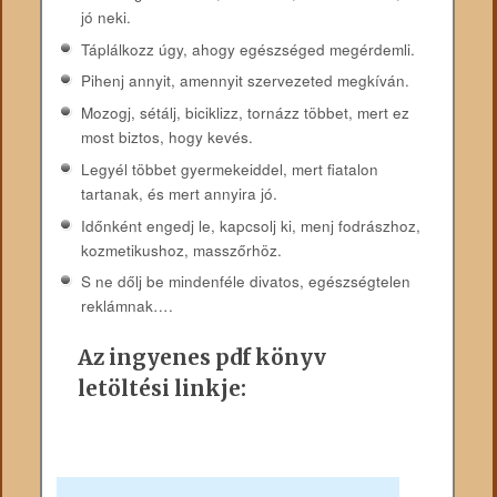
jó neki.
Táplálkozz úgy, ahogy egészséged megérdemli.
Pihenj annyit, amennyit szervezeted megkíván.
Mozogj, sétálj, biciklizz, tornázz többet, mert ez
most biztos, hogy kevés.
Legyél többet gyermekeiddel, mert fiatalon
tartanak, és mert annyira jó.
Időnként engedj le, kapcsolj ki, menj fodrászhoz,
kozmetikushoz, masszőrhöz.
S ne dőlj be mindenféle divatos, egészségtelen
reklámnak….
Az ingyenes pdf könyv
letöltési linkje: