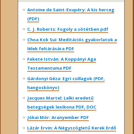
Antoine de Saint-Exupéry: A kis herceg
(PDF)
C. J. Roberts: Fogoly a sötétben pdf
Choa Kok Sui: Meditációs gyakorlatok a
lélek feltárására PDF
Fekete István: A Koppányi Aga
Testamentuma PDF
Gárdonyi Géza: Egri csillagok (PDF,
hangoskönyv)
Jacques Martel: Lelki eredetű
betegségek lexikona PDF, DOC
Jókai Mór: Aranyember PDF
Lázár Ervin: A Négyszögletű Kerek Erdő