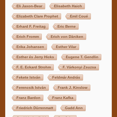
Eli Jaxon-Bear
Elisabeth Haich
Elizabeth Clare Prophet
Emil Coué
Erhard F. Freitag
Eric Berne
Erich Fromm
Erich von Däniken
Erika Johansen
Esther Vilar
Esther és Jerry Hicks
Eugene T. Gendlin
F. E. Eckard Strohm
F. Várkonyi Zsuzsa
Fekete István
Feldmár András
Ferencsik István
Frank J. Kinslow
Franz Bardon
Franz Kafka
Friedrich Dürrenmatt
Gadd Ann