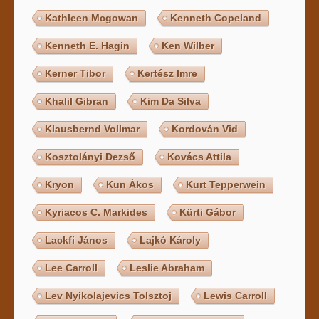
Kathleen Mcgowan
Kenneth Copeland
Kenneth E. Hagin
Ken Wilber
Kerner Tibor
Kertész Imre
Khalil Gibran
Kim Da Silva
Klausbernd Vollmar
Kordován Vid
Kosztolányi Dezső
Kovács Attila
Kryon
Kun Ákos
Kurt Tepperwein
Kyriacos C. Markides
Kürti Gábor
Lackfi János
Lajkó Károly
Lee Carroll
Leslie Abraham
Lev Nyikolajevics Tolsztoj
Lewis Carroll