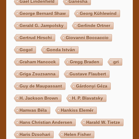
Gael Lindenfield
Ganésha
George Bernard Shaw
Georg Kühlewind
Gerald G. Jampolsky
Gerlinde Ortner
Gertrud Hirschi
Giovanni Boccaccio
Gogol
Gonda István
Graham Hancock
Gregg Braden
gri
Griga Zsuzsanna
Gustave Flaubert
Guy de Maupassant
Gárdonyi Géza
H. Jackson Brown
H. P. Blavatsky
Hamvas Béla
Hankiss Elemér
Hans Christian Andersen
Harald W. Tietze
Haris Dzsohari
Helen Fisher