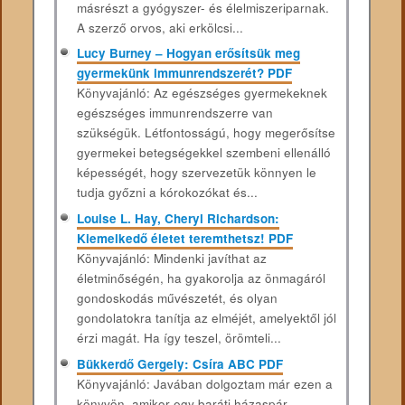
másrészt a gyógyszer- és élelmiszeriparnak.
A szerző orvos, aki erkölcsi...
Lucy Burney – Hogyan erősítsük meg
gyermekünk immunrendszerét? PDF
Könyvajánló: Az egészséges gyermekeknek
egészséges immunrendszerre van
szükségük. Létfontosságú, hogy megerősítse
gyermekei betegségekkel szembeni ellenálló
képességét, hogy szervezetük könnyen le
tudja győzni a kórokozókat és...
Louise L. Hay, Cheryl Richardson:
Kiemelkedő életet teremthetsz! PDF
Könyvajánló: Mindenki javíthat az
életminőségén, ha gyakorolja az önmagáról
gondoskodás művészetét, és olyan
gondolatokra tanítja az elméjét, amelyektől jól
érzi magát. Ha így teszel, örömteli...
Bükkerdő Gergely: Csíra ABC PDF
Könyvajánló: Javában ​dolgoztam már ezen a
könyvön, amikor egy baráti házaspár