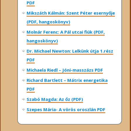
PDF
Mikszáth Kálmán: Szent Péter esernyője
(PDF, hangoskönyv)
Molnár Ferenc: A Pál utcai fiúk (PDF,
hangoskönyv)
Dr. Michael Newton: Lelkünk útja 1.rész
PDF
Michaela Riedl – Jóni-masszázs PDF
Richard Bartlett – Mátrix energetika
PDF
Szabó Magda: Az őz (PDF)
Szepes Mária- A vörös oroszlán PDF