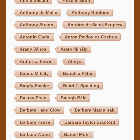
Annie Besant
Anselm Grün
Anthony de Mello
Anthony Robbins
Anthony Strano
Antoine de Saint-Exupéry
Antonin Gadal
Anton Pavlovics Csehov
Arany János
Arató Mihály
Arthur E. Powell
Atreya
Babits Mihály
Babulka Péter
Bagdy Emőke
Baird T. Spalding
Baktay Ervin
Balogh Béla
Barbara Hand Clow
Barbara Marcainak
Barbara Pease
Barbara Taylor Bradford
Barbara Wood
Barbel Mohr