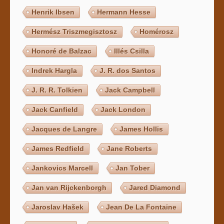
Henrik Ibsen
Hermann Hesse
Hermész Triszmegisztosz
Homérosz
Honoré de Balzac
Illés Csilla
Indrek Hargla
J. R. dos Santos
J. R. R. Tolkien
Jack Campbell
Jack Canfield
Jack London
Jacques de Langre
James Hollis
James Redfield
Jane Roberts
Jankovics Marcell
Jan Tober
Jan van Rijckenborgh
Jared Diamond
Jaroslav Hašek
Jean De La Fontaine