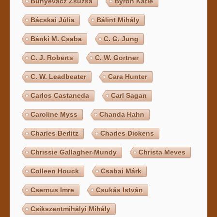
Bunyevácz Zsuzsa
Byron Katie
Bácskai Júlia
Bálint Mihály
Bánki M. Csaba
C. G. Jung
C. J. Roberts
C. W. Gortner
C. W. Leadbeater
Cara Hunter
Carlos Castaneda
Carl Sagan
Caroline Myss
Chanda Hahn
Charles Berlitz
Charles Dickens
Chrissie Gallagher-Mundy
Christa Meves
Colleen Houck
Csabai Márk
Csernus Imre
Csukás István
Csíkszentmihályi Mihály