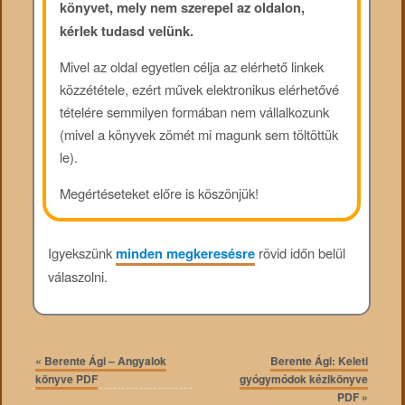
könyvet, mely nem szerepel az oldalon,
kérlek tudasd velünk.
Mivel az oldal egyetlen célja az elérhető linkek
közzététele, ezért művek elektronikus elérhetővé
tételére semmilyen formában nem vállalkozunk
(mivel a könyvek zömét mi magunk sem töltöttük
le).
Megértéseteket előre is köszönjük!
Igyekszünk
minden megkeresésre
rövid időn belül
válaszolni.
«
Berente Ági – Angyalok
Berente Ági: Keleti
könyve PDF
gyógymódok kézikönyve
PDF
»