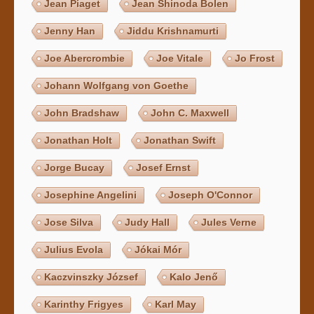
Jean Piaget
Jean Shinoda Bolen
Jenny Han
Jiddu Krishnamurti
Joe Abercrombie
Joe Vitale
Jo Frost
Johann Wolfgang von Goethe
John Bradshaw
John C. Maxwell
Jonathan Holt
Jonathan Swift
Jorge Bucay
Josef Ernst
Josephine Angelini
Joseph O'Connor
Jose Silva
Judy Hall
Jules Verne
Julius Evola
Jókai Mór
Kaczvinszky József
Kalo Jenő
Karinthy Frigyes
Karl May