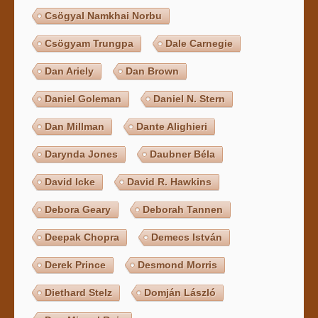
Csögyal Namkhai Norbu
Csögyam Trungpa
Dale Carnegie
Dan Ariely
Dan Brown
Daniel Goleman
Daniel N. Stern
Dan Millman
Dante Alighieri
Darynda Jones
Daubner Béla
David Icke
David R. Hawkins
Debora Geary
Deborah Tannen
Deepak Chopra
Demecs István
Derek Prince
Desmond Morris
Diethard Stelz
Domján László