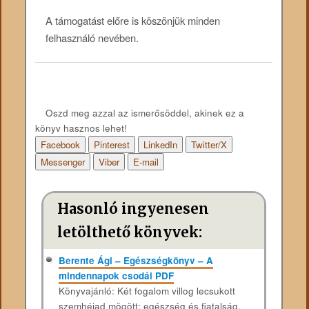
A támogatást előre is köszönjük minden
felhasználó nevében.
Oszd meg azzal az ismerősöddel, akinek ez a
könyv hasznos lehet!
Facebook
Pinterest
LinkedIn
Twitter/X
Messenger
Viber
E-mail
Hasonló ingyenesen
letölthető könyvek:
Berente Ági – Egészségkönyv – A
mindennapok csodái PDF
Könyvajánló: Két fogalom villog lecsukott
szemhéjad mögött: egészség és fiatalság.