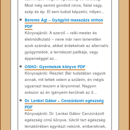
Most még semmi gondod nincs, fiatal vagy,
szép és ép. El sem tudod képzelni, milyen...
Berente Ági – Gyógyító masszázs otthon
PDF
Könyvajánló: A szerző – reiki-mester és
életmódkutató – neve már nem ismeretlen
azok számára, akiket érdekelnek az alternatív
gyógymódok, a természet patikája, vagy
éppenséggel az...
OSHO: Gyermekek könyve PDF
Könyvajánló: Részlet: Bár tudatában vagyok
annak, mit tettek velem a szüleim, én mégis
ugyanazt teszem a lányommal. Nagyon
sokszor az én igényeim kerülnek az ő...
Dr. Lenkei Gábor – Cenzúrázott egészség
PDF
Könyvajánló: Dr. Lenkei Gábor Cenzúrázott
egészség című könyve, tükröt tart egészség
témakörében egyrészt nekünk, embereknek,