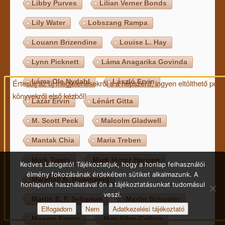
Libby Purves
Lilian Verner Bonds
Lily Water
Lobszang Rampa
Louann Brizendine
Louise L. Hay
Lynn Picknett
Láma Anagarika Govinda
Láma Ole Nydahl
László Ervin
Értesülj az új megjelenésekről s a népszerű, ingyen eltölthető pdf
könyvekről első kézből!
Lázár Ervin
Lénárt Gitta
M. Scott Peck
Malcolm Gladwell
Mantak Chia
Maria Treben
Mark Twain
Mark Victor Hansen
Kedves Látogató! Tájékoztatjuk, hogy a honlap felhasználói
élmény fokozásának érdekében sütiket alkalmazunk. A
Marshall B. Rosenberg
honlapunk használatával ön a tájékoztatásunkat tudomásul
veszi.
Martin E. P. Seligman
Martin Schuster
Elfogadom
Nem
Adatkezelési tájékoztató
Masaru Emoto
Max Allan Collins