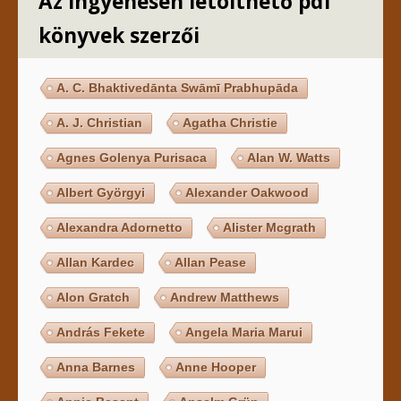
Az ingyenesen letölthető pdf
könyvek szerzői
A. C. Bhaktivedānta Swāmī Prabhupāda
A. J. Christian
Agatha Christie
Agnes Golenya Purisaca
Alan W. Watts
Albert Györgyi
Alexander Oakwood
Alexandra Adornetto
Alister Mcgrath
Allan Kardec
Allan Pease
Alon Gratch
Andrew Matthews
András Fekete
Angela Maria Marui
Anna Barnes
Anne Hooper