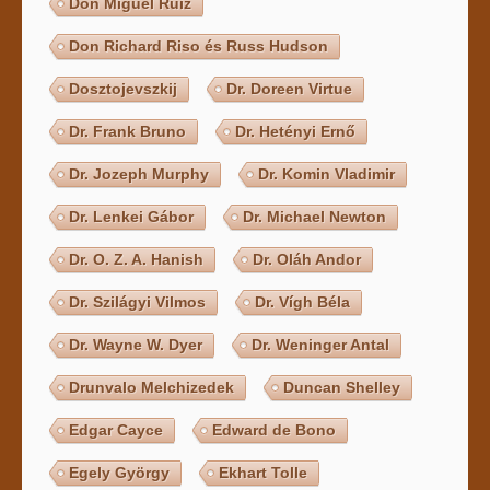
Don Miguel Ruiz
Don Richard Riso és Russ Hudson
Dosztojevszkij
Dr. Doreen Virtue
Dr. Frank Bruno
Dr. Hetényi Ernő
Dr. Jozeph Murphy
Dr. Komin Vladimir
Dr. Lenkei Gábor
Dr. Michael Newton
Dr. O. Z. A. Hanish
Dr. Oláh Andor
Dr. Szilágyi Vilmos
Dr. Vígh Béla
Dr. Wayne W. Dyer
Dr. Weninger Antal
Drunvalo Melchizedek
Duncan Shelley
Edgar Cayce
Edward de Bono
Egely György
Ekhart Tolle