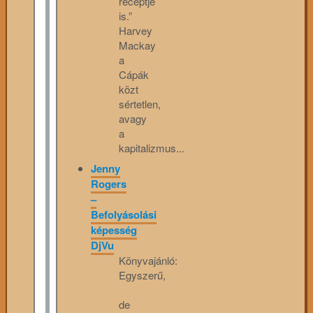
receptje
is.”
Harvey
Mackay
a
Cápák
közt
sértetlen,
avagy
a
kapitalizmus...
Jenny
Rogers
–
Befolyásolási
képesség
DjVu
Könyvajánló:
Egyszerű,
de