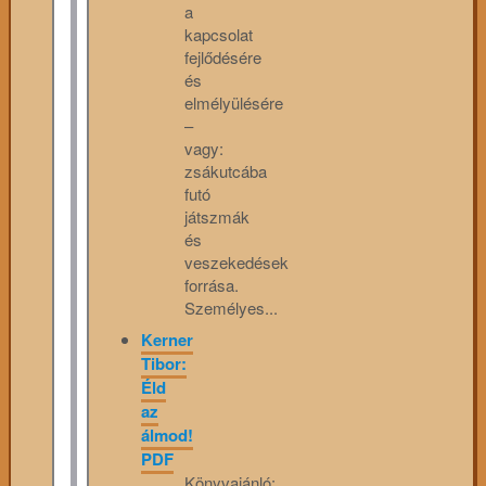
a
kapcsolat
fejlődésére
és
elmélyülésére
–
vagy:
zsákutcába
futó
játszmák
és
veszekedések
forrása.
Személyes...
Kerner
Tibor:
Éld
az
álmod!
PDF
Könyvajánló: