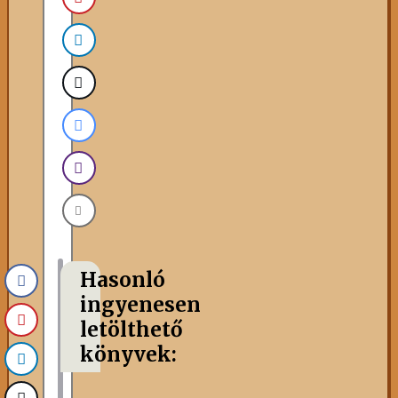
Hasonló
ingyenesen
letölthető
könyvek: