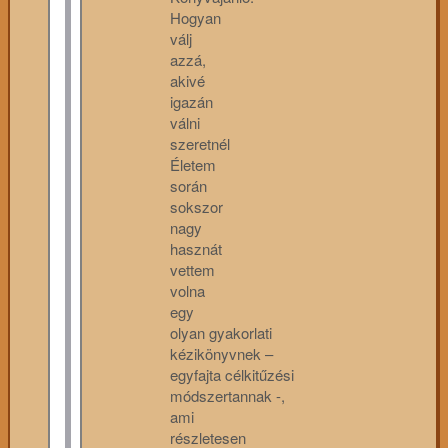
Hogyan
válj
azzá,
akivé
igazán
válni
szeretnél
Életem
során
sokszor
nagy
hasznát
vettem
volna
egy
olyan gyakorlati
kézikönyvnek –
egyfajta célkitűzési
módszertannak -,
ami
részletesen