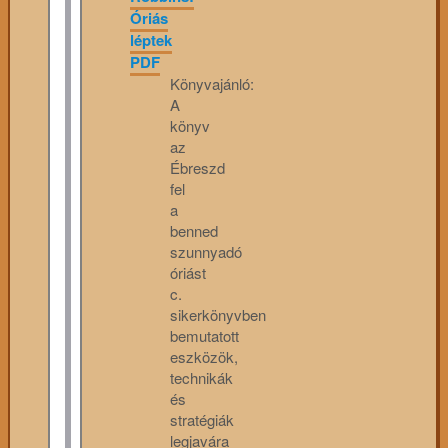
Óriás
léptek
PDF
Könyvajánló:
A
könyv
az
Ébreszd
fel
a
benned
szunnyadó
óriást
c.
sikerkönyvben
bemutatott
eszközök,
technikák
és
stratégiák
legjavára