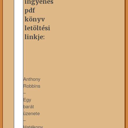
ingyenes
pdf
könyv
letöltési
linkje:
Anthony
Robbins
–
Egy
barát
üzenete
–
Hatékony