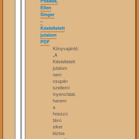
Posada,
Ellen
Singer
–
Késleltetett
jutalom
PDF
Könyvajánló:
„A
Késleltetett
jutalom
nem
csupán
szellemi
ínyencfalat,
hanem
a
hosszú
távú
siker
biztos