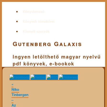
Könyvkereső
Könyvek témakörei
Kiemelt szerzők
Gutenberg Galaxis
Ingyen letölthető magyar nyelvű
pdf könyvek, e-bookok
«
Niko
Tinbergen
–
Az