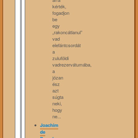
kérték,
fogadjon
be
egy
„rakoncátlanul”
vad
elefántcsordát
a
zuluföldi
vadrezervátumába,
a
józan
ész
azt
súgta
neki,
hogy
ne...
Joachim
de