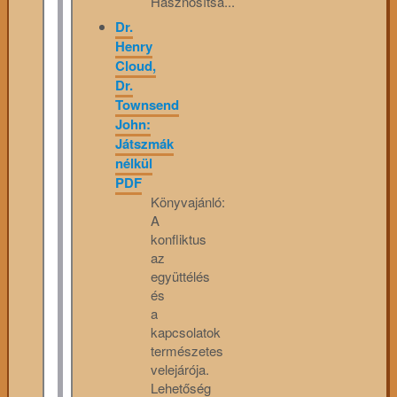
Hasznosítsa...
Dr.
Henry
Cloud,
Dr.
Townsend
John:
Játszmák
nélkül
PDF
Könyvajánló:
A
konfliktus
az
együttélés
és
a
kapcsolatok
természetes
velejárója.
Lehetőség