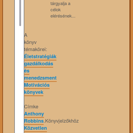
tárgyalja a
célok
elérésének...
A
könyv
témakörei:
Életstratégiák
gazdálkodás
és
menedzsment
Motivációs
könyvek
Címke
Anthony
Robbins
.
Könyvjelzőkhöz
Közvetlen