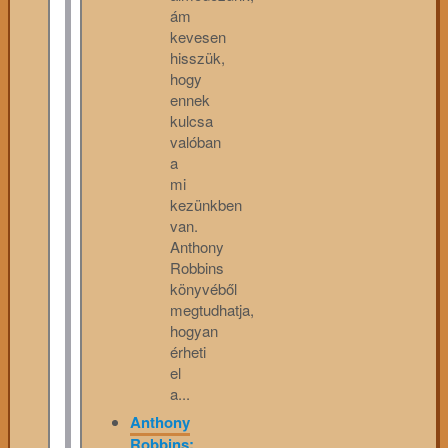
ám
kevesen
hisszük,
hogy
ennek
kulcsa
valóban
a
mi
kezünkben
van.
Anthony
Robbins
könyvéből
megtudhatja,
hogyan
érheti
el
a...
Anthony
Robbins: