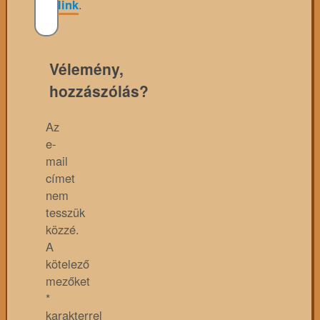
link
.
Vélemény,
hozzászólás?
Az
e-
mail
címet
nem
tesszük
közzé.
A
kötelező
mezőket
*
karakterrel