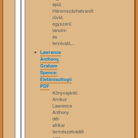
épül.
Háromszázhatvanöt
rövid,
egyszerű
tanulni-
és
tennivaló,...
Lawrence
Anthony,
Graham
Spence:
Elefántsuttogó
PDF
Könyvajánló:
Amikor
Lawrence
Anthony
dél-
afrikai
természetvédőt
arra