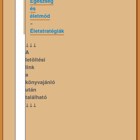
Egészség
és
életmód
»
Életstratégiák
↓↓↓
A
letöltési
link
a
könyvajánló
után
található
↓↓↓