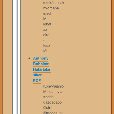
szokásainak
nyomába
ered.
Mi
lehet
az
oka
-
teszi
föl...
Anthony
Robbins:
Határtalan
siker
PDF
Könyvajánló:
Mindannyian
szebb,
gazdagabb
életről
álmodozunk,