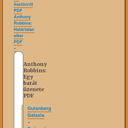
ösztönről
PDF
Anthony
Robbins:
Határtalan
siker
PDF
»
Anthony
Robbins:
Egy
barát
üzenete
PDF
Gutenberg
Galaxis
»