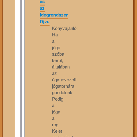
és
az
idegrendszer
Djvu
Könyvajánló:
Ha
a
jóga
szóba
kerül,
általában
az
úgynevezett
jógatornára
gondolunk.
Pedig
a
jóga
a
régi
Kelet