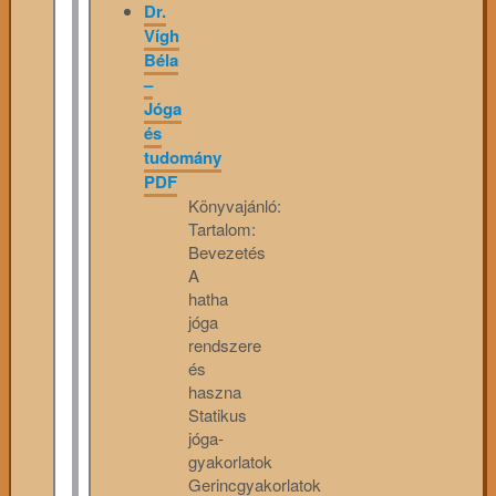
Dr.
Vígh
Béla
–
Jóga
és
tudomány
PDF
Könyvajánló:
Tartalom:
Bevezetés
A
hatha
jóga
rendszere
és
haszna
Statikus
jóga-
gyakorlatok
Gerincgyakorlatok