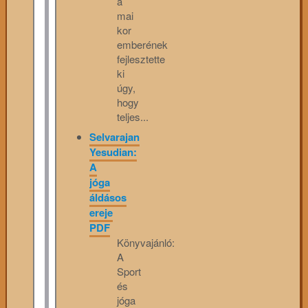
a
mai
kor
emberének
fejlesztette
ki
úgy,
hogy
teljes...
Selvarajan
Yesudian:
A
jóga
áldásos
ereje
PDF
Könyvajánló:
A
Sport
és
jóga