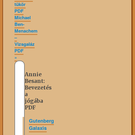
tükör
PDF
Michael
Ben-
Menachem
–
Vizsgaláz
PDF
»
Annie
Besant:
Bevezetés
a
jógába
PDF
Gutenberg
Galaxis
»