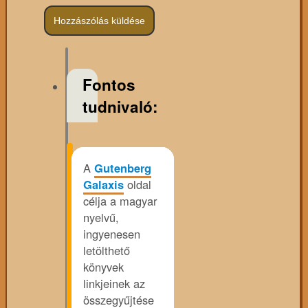
Fontos
tudnivaló:
A
Gutenberg
Galaxis
oldal
célja a magyar
nyelvű,
ingyenesen
letölthető
könyvek
linkjeinek az
összegyűjtése