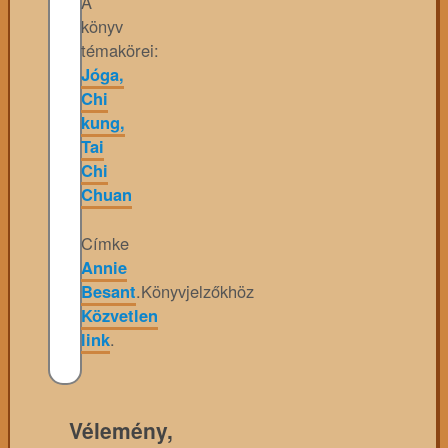
A
könyv
témakörei:
Jóga,
Chi
kung,
Tai
Chi
Chuan
Címke
Annie
Besant
.
Könyvjelzőkhöz
Közvetlen
link
.
Vélemény,