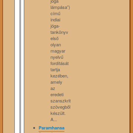
jóga
lámpása”)
című
indiai
jóga-
tankönyv
első
olyan
magyar
nyelvű
fordítását
tartja
kezében,
amely
az
eredeti
szanszkrit
szövegből
készült.
A...
Paramhansa