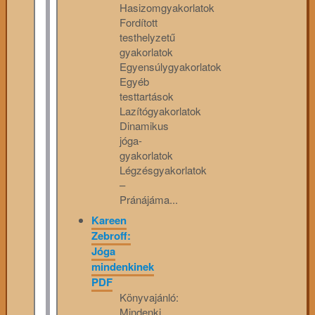
Hasizomgyakorlatok
Fordított
testhelyzetű
gyakorlatok
Egyensúlygyakorlatok
Egyéb
testtartások
Lazítógyakorlatok
Dinamikus
jóga-
gyakorlatok
Légzésgyakorlatok
–
Pránájáma...
Kareen
Zebroff:
Jóga
mindenkinek
PDF
Könyvajánló:
Mindenki