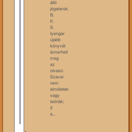
álló
jógatanár,
B.
K.
S.
Iyengar
újabb
könyvét
ismerheti
meg
az
olvasó.
Szavai
nem
elméletek
vagy
teóriák;
ő
a...