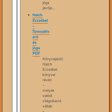
jóga
javítja...
Haich
Erzsébet
–
Szexuális
erő
és
jóga
PDF
Könyvajánló:
Haich
Erzsébet
könyvei
révén
–
melyek
valódi
világsikerré
váltak
–