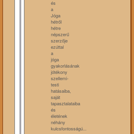
és
a
Jóga
hétről
hétre
népszerű
szerzője
ezúttal
a
jóga
gyakorlásának
jótékony
szellemi-
testi
hatásaiba,
saját
tapasztalataiba
és
életének
néhány
kulcsfontosságú...