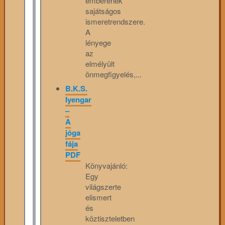
emberének
sajátságos
ismeretrendszere.
A
lényege
az
elmélyült
önmegfigyelés,...
B.K.S.
Iyengar
–
A
jóga
fája
PDF
Könyvajánló:
Egy
világszerte
elismert
és
köztiszteletben