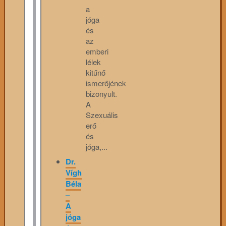
a
jóga
és
az
emberi
lélek
kitűnő
ismerőjének
bizonyult.
A
Szexuális
erő
és
jóga,...
Dr.
Vígh
Béla
–
A
jóga