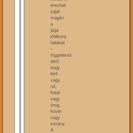
érezheti
saját
magán
a
jóga
jótékony
hatását
–
függetlenül
attól,
hogy
férfi
vagy
nő,
fiatal
vagy
öreg,
kövér
vagy
sovány.
A