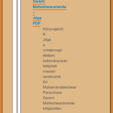
Swami
Maheshwarananda
–
Jóga
PDF
Könyvajánló:
A
Jóga
a
mindennapi
életben
tudományosan
felépített
mesteri
rendszerét
Sri
Mahamandaleshwar
Paramhans
Swami
Maheshwarananda
kifejezetten