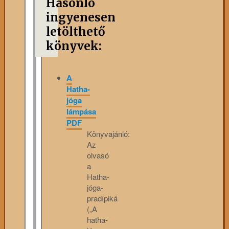
Hasonló
ingyenesen
letölthető
könyvek:
A
Hatha-
jóga
lámpása
PDF
Könyvajánló:
Az
olvasó
a
Hatha-
jóga-
pradípiká
(„A
hatha-