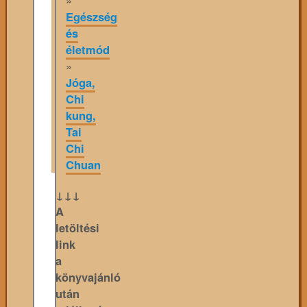
Egészség
és
életmód
»
Jóga,
Chi
kung,
Tai
Chi
Chuan
↓↓↓
A
letöltési
link
a
könyvajánló
után