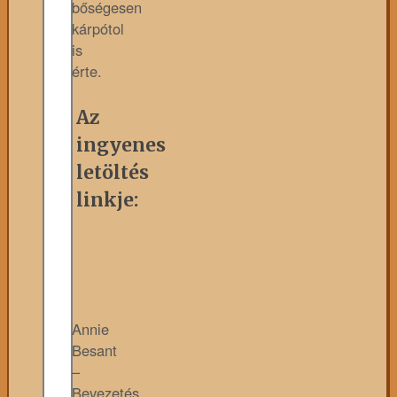
bőségesen
kárpótol
is
érte.
Az
ingyenes
letöltés
linkje:
Annie
Besant
–
Bevezetés