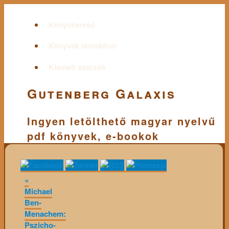
Könyvkereső
Könyvek témakörei
Kiemelt szerzők
Gutenberg Galaxis
Ingyen letölthető magyar nyelvű
pdf könyvek, e-bookok
«
Michael
Ben-
Menachem:
Pszicho-