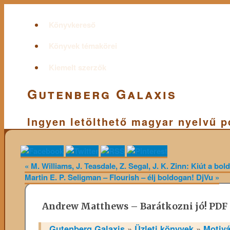
Könyvkereső
Könyvek témakörei
Kiemelt szerzők
Gutenberg Galaxis
Ingyen letölthető magyar nyelvű 
«
M. Williams, J. Teasdale, Z. Segal, J. K. Zinn: Kiút a b
Martin E. P. Seligman – Flourish – élj boldogan! DjVu
»
Andrew Matthews – Barátkozni jó! PDF
Gutenberg Galaxis
»
Üzleti könyvek
»
Motivá