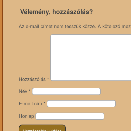
Vélemény, hozzászólás?
Az e-mail címet nem tesszük közzé.
A kötelező me
Hozzászólás
*
Név
*
E-mail cím
*
Honlap