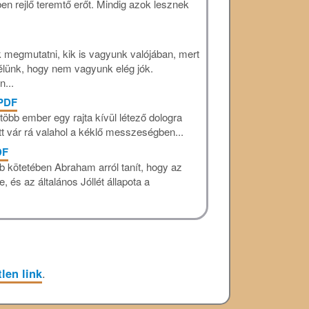
n rejlő teremtő erőt. Mindig azok lesznek
megmutatni, kik is vagyunk valójában, mert
félünk, hogy nem vagyunk elég jók.
...
 PDF
öbb ember egy rajta kívül létező dologra
t vár rá valahol a kéklő messzeségben...
DF
b kötetében Abraham arról tanít, hogy az
, és az általános Jóllét állapota a
len link
.