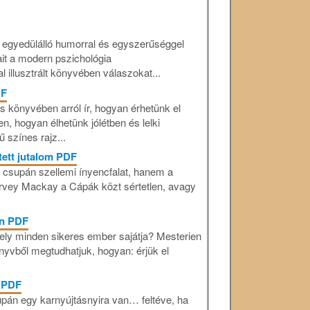
ő egyedülálló humorral és egyszerűséggel
ait a modern pszichológia
l illusztrált könyvében válaszokat...
DF
 könyvében arról ír, hogyan érhetünk el
n, hogyan élhetünk jólétben és lelki
 színes rajz...
tett jutalom PDF
m csupán szellemi ínyencfalat, hanem a
Harvey Mackay a Cápák közt sértetlen, avagy
on PDF
ely minden sikeres ember sajátja? Mesterien
nyvből megtudhatjuk, hogyan: érjük el
a PDF
pán egy karnyújtásnyira van… feltéve, ha