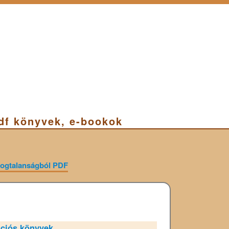
pdf könyvek, e-bookok
oldogtalanságból PDF
ciós könyvek