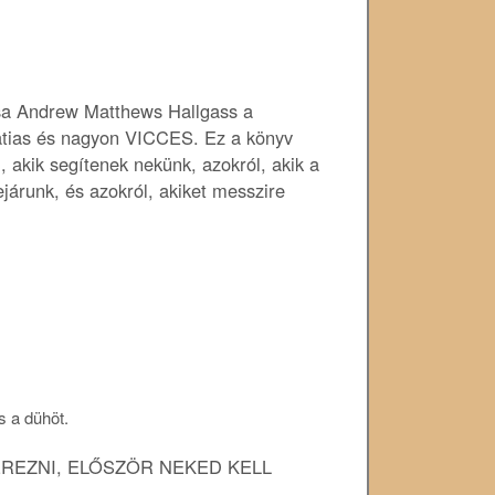
ása Andrew Matthews Hallgass a
latias és nagyon VICCES. Ez a könyv
, akik segítenek nekünk, azokról, akik a
ejárunk, és azokról, akiket messzire
s a dühöt.
SZEREZNI, ELŐSZÖR NEKED KELL