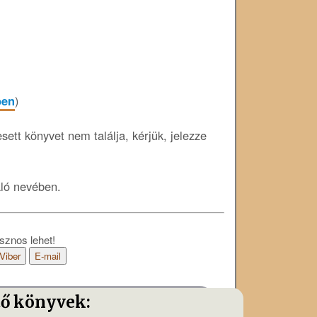
ben
)
ett könyvet nem találja, kérjük, jelezze
áló nevében.
sznos lehet!
Viber
E-mail
tő könyvek: