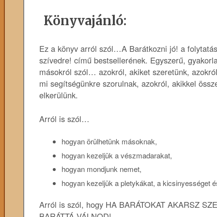
Könyvajánló:
Ez a könyv arról szól…A Barátkozni jó! a folytat
szívedre! című bestsellerének. Egyszerű, gyakor
másokról szól… azokról, akiket szeretünk, azokról
mi segítségünkre szorulnak, azokról, akikkel össz
elkerülünk.
Arról is szól…
hogyan örülhetünk másoknak,
hogyan kezeljük a vészmadarakat,
hogyan mondjunk nemet,
hogyan kezeljük a pletykákat, a kicsinyességet é
Arról is szól, hogy HA BARÁTOKAT AKARSZ 
BARÁTTÁ VÁLNOD!