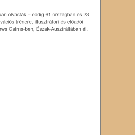
óan olvasták – eddig 61 országban és 23
ációs trénere, illusztrátori és előadói
ews Cairns-ben, Észak-Ausztráliában él.