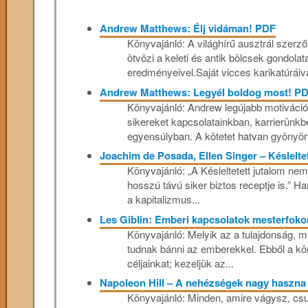
Andrew Matthews: Élj vidáman! PDF
Könyvajánló: A világhírű ausztrál szerz
ötvözi a keleti és antik bölcsek gondolat
eredményeivel.Saját vicces karikatúráiva
Andrew Matthews: Legyél boldog most! P
Könyvajánló: Andrew legújabb motivációs
sikereket kapcsolatainkban, karrierünkbe
egyensúlyban. A kötetet hatvan gyönyörű
Joachim de Posada, Ellen Singer – Késlelte
Könyvajánló: „A Késleltetett jutalom ne
hosszú távú siker biztos receptje is.” 
a kapitalizmus...
Les Giblin: Emberi kapcsolatok mesterfok
Könyvajánló: Melyik az a tulajdonság, m
tudnak bánni az emberekkel. Ebből a kö
céljainkat; kezeljük az...
Napoleon Hill – A nehézségek nagy haszn
Könyvajánló: Minden, amire vágysz, csu