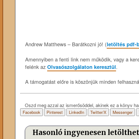
Andrew Matthews – Barátkozni jó! (
letöltés pdf-
Amennyiben a fenti link nem működik, vagy a keres
felénk az
Olvasószolgálaton keresztül
.
A támogatást előre is köszönjük minden felhaszn
Oszd meg azzal az ismerősöddel, akinek ez a könyv ha
Facebook
Pinterest
LinkedIn
Twitter/X
Messenger
Hasonló ingyenesen letölthe