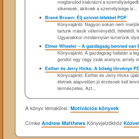
megtanulod kiaknázni a személyiségedbe
sikeresek, akiknek a személyisége is...
Brené Brown: Élj szívvel-lélekkel PDF
Könyvajánló: Nagyon sokan nem merjük 
tartunk mások véleményétől, ítéletétől, 
Ugyanakkor mindannyian ismerünk olyan
Elmer Wheeler – A gazdagság benned van
Könyvajánló: A gazdagság hallatán a legt
gondol: egy nagy zsák aranyra, amely ot
Esther és Jerry Hicks: A bőség törvénye P
Könyvajánló: Esther és Jerry Hicks újab
életnek alapvetően jó érzésnek kell lennie
természetes. Azt...
A könyv témakörei:
Motivációs könyvek
Címke
Andrew Matthews
.
Könyvjelzőkhöz
Közvet