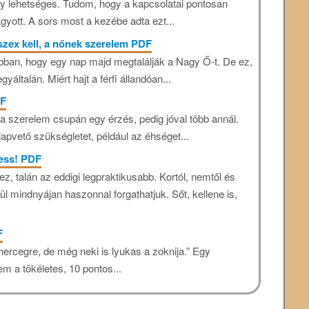
gy lehetséges. Tudom, hogy a kapcsolatai pontosan
gyott. A sors most a kezébe adta ezt...
 szex kell, a nőnek szerelem PDF
an, hogy egy nap majd megtalálják a Nagy Ő-t. De ez,
általán. Miért hajt a férfi állandóan...
DF
a szerelem csupán egy érzés, pedig jóval több annál.
apvető szükségletet, például az éhséget...
ress! PDF
z, talán az eddigi legpraktikusabb. Kortól, nemtől és
l mindnyájan haszonnal forgathatjuk. Sőt, kellene is,
F
hercegre, de még neki is lyukas a zoknija.” Egy
em a tökéletes, 10 pontos...