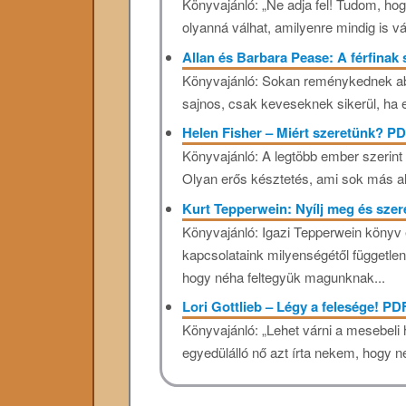
Könyvajánló: „Ne adja fel! Tudom, ho
olyanná válhat, amilyenre mindig is vá
Allan és Barbara Pease: A férfinak
Könyvajánló: Sokan reménykednek abb
sajnos, csak keveseknek sikerül, ha egy
Helen Fisher – Miért szeretünk? P
Könyvajánló: A legtöbb ember szerint 
Olyan erős késztetés, ami sok más al
Kurt Tepperwein: Nyílj meg és sze
Könyvajánló: Igazi Tepperwein könyv e
kapcsolataink milyenségétől függetlenü
hogy néha feltegyük magunknak...
Lori Gottlieb – Légy a felesége! PD
Könyvajánló: „Lehet várni a mesebeli 
egyedülálló nő azt írta nekem, hogy n