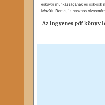
esküvői munkásságának és sok-sok m
készült. Reméljük hasznos olvasmány
Az ingyenes pdf könyv le