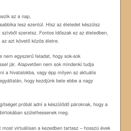
ezik az a nap,
sabbika lesz ezentúl. Hisz az életedet készülsz
t szívből szeretsz. Fontos időszak ez az életedben,
 az azt követő közös életre.
e nem egyszerű feladat, hogy sok-sok
éssel jár. Alapvetően nem sok mindenki tudja
ni a hivatalokba, vagy épp milyen az aktuális
egyáltalán, hogy kezdjünk bele ebbe a nagy
gítséget próbál adni a készülődő pároknak, hogy a
birtokában születhessenek meg.
most virtuálisan a kezedben tartasz – hosszú évek