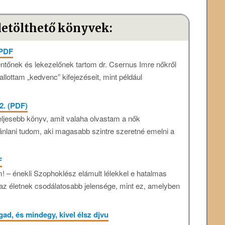
letölthető könyvek:
 PDF
ntőnek és lekezelőnek tartom dr. Csernus Imre nőkről
llottam „kedvenc” kifejezéseit, mint például
.
 2. (PDF)
eljesebb könyv, amit valaha olvastam a nők
nlani tudom, aki magasabb szintre szeretné emelni a
F
! – énekli Szophoklész elámult lélekkel e hatalmas
 az életnek csodálatosabb jelensége, mint ez, amelyben
d, és mindegy, kivel élsz djvu