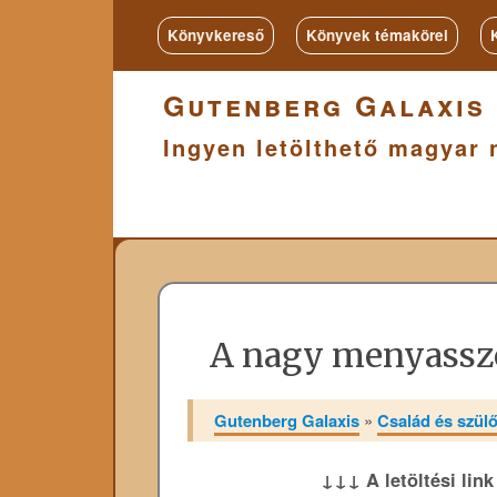
Könyvkereső
Könyvek témakörei
Gutenberg Galaxis
Ingyen letölthető magyar 
A nagy menyass
Gutenberg Galaxis
»
Család és szülői
↓↓↓ A letöltési lin