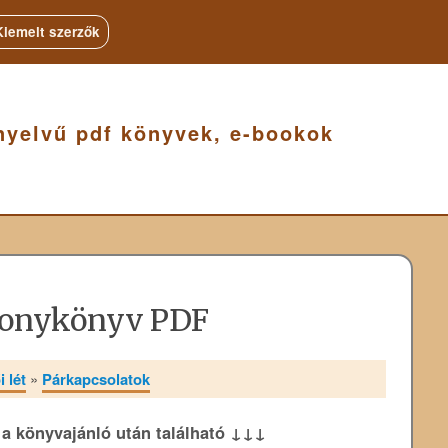
Kiemelt szerzők
nyelvű pdf könyvek, e-bookok
zonykönyv PDF
 lét
»
Párkapcsolatok
k a könyvajánló után található ↓↓↓