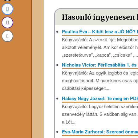
Hasonló ingyenesen 
Paulina Éva – Kiből lesz a JÓ NŐ?
Könyvajánló: A szerző írja: Megdöbbe
alkotott véleményét. Amikor először ha
„szeretetkurva”, „kapca”, „csicska” ,..
Nicholas Victor: Férficsábítás 1. és
Könyvajánló: Az egyik legjobb és legt
meghódításáról. Mindenkinek csak ajá
csábítási képességeit....
Halasy Nagy József: Te meg én PD
Könyvajánló: Legyőzhetetlen szerelem
szenvedély láttán. S valóban alig van
a Lét...
Eva-Maria Zurhorst: Szeresd önmaga