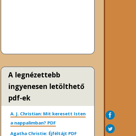
A legnézettebb
ingyenesen letölthető
pdf-ek
A. J. Christian: Mit keresett Isten
a nappalimban? PDF
Agatha Christie: Éjféltájt PDF