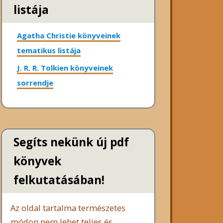
listája
Agatha Christie könyveinek
tematikus listája
J. R. R. Tolkien könyveinek
sorrendje
Segíts nekünk új pdf
könyvek
felkutatásában!
Az oldal tartalma természetes
módon nem lehet teljes és