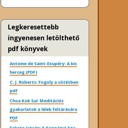
Legkeresettebb
ingyenesen letölthető
pdf könyvek
Antoine de Saint-Exupéry: A kis
herceg (PDF)
C. J. Roberts: Fogoly a sötétben
pdf
Choa Kok Sui: Meditációs
gyakorlatok a lélek feltárására
PDF
Fekete István: A Koppányi Aga