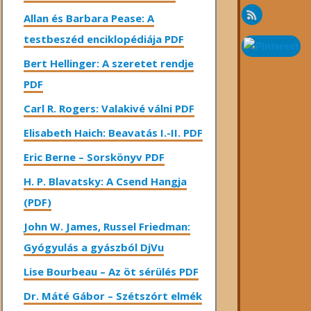
Allan és Barbara Pease: A
testbeszéd enciklopédiája PDF
Bert Hellinger: A ​szeretet rendje
PDF
Carl R. Rogers: Valakivé válni PDF
Elisabeth Haich: Beavatás I.-II. PDF
Eric Berne – Sorskönyv PDF
H. P. Blavatsky: A Csend Hangja
(PDF)
John W. James, Russel Friedman:
Gyógyulás a gyászból DjVu
Lise Bourbeau – Az öt sérülés PDF
Dr. Máté Gábor – Szétszórt elmék