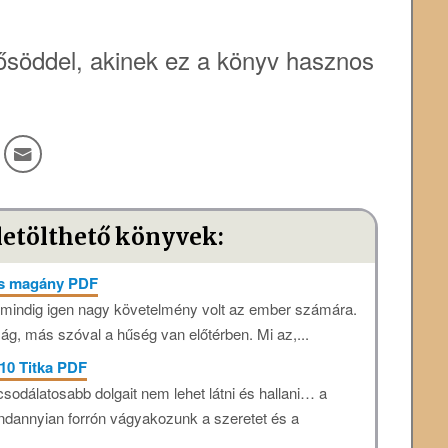
söddel, akinek ez a könyv hasznos
letölthető könyvek:
 és magány PDF
mindig igen nagy követelmény volt az ember számára.
ág, más szóval a hűség van előtérben. Mi az,...
10 Titka PDF
csodálatosabb dolgait nem lehet látni és hallani… a
indannyian forrón vágyakozunk a szeretet és a