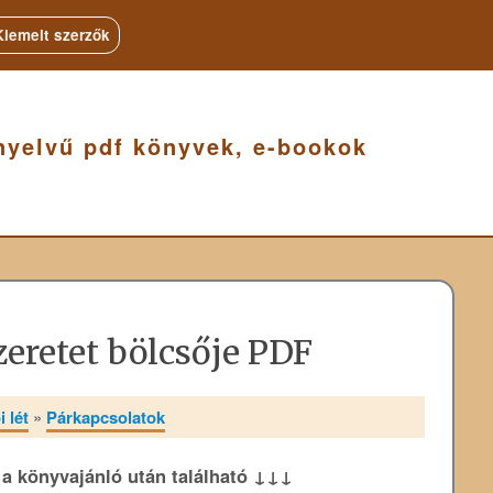
Kiemelt szerzők
nyelvű pdf könyvek, e-bookok
zeretet bölcsője PDF
 lét
»
Párkapcsolatok
k a könyvajánló után található ↓↓↓