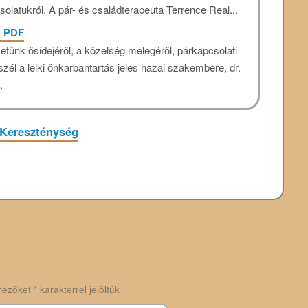
csolatukról. A pár- és családterapeuta Terrence Real...
i PDF
etünk ősidejéről, a közelség melegéről, párkapcsolati
zél a lelki önkarbantartás jeles hazai szakembere, dr.
.
Kereszténység
mezőket
*
karakterrel jelöltük