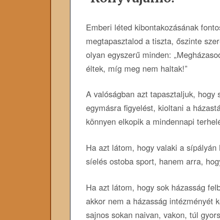
Emberi léted kibontakozásának fonto
megtapasztalod a tiszta, őszinte sz
olyan egyszerű minden: „Megházaso
éltek, míg meg nem haltak!”
A valóságban azt tapasztaljuk, hogy s
egymásra figyelést, kioltani a házastá
könnyen elkopik a mindennapi terhelé
Ha azt látom, hogy valaki a sípályán
síelés ostoba sport, hanem arra, hogy
Ha azt látom, hogy sok házasság fel
akkor nem a házasság intézményét ke
sajnos sokan naivan, vakon, túl gyor