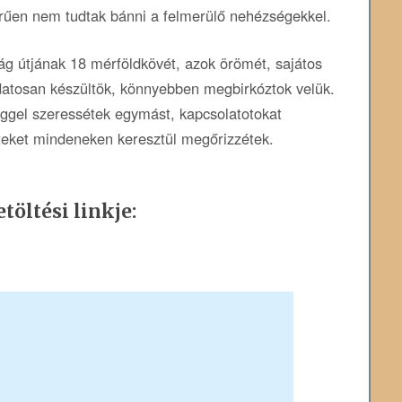
rűen nem tudtak bánni a felmerülő nehézségekkel.
g útjának 18 mérföldkövét, azok örömét, sajátos
tudatosan készültök, könnyebben megbirkóztok velük.
ggel szeressétek egymást, kapcsolatotokat
eteket mindeneken keresztül megőrizzétek.
töltési linkje: