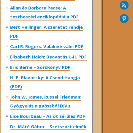
Allan és Barbara Pease: A
testbeszéd enciklopédiája PDF
Bert Hellinger: A ​szeretet rendje
PDF
Carl R. Rogers: Valakivé válni PDF
Elisabeth Haich: Beavatás I.-II. PDF
Eric Berne – Sorskönyv PDF
H. P. Blavatsky: A Csend Hangja
(PDF)
John W. James, Russel Friedman:
Gyógyulás a gyászból DjVu
Lise Bourbeau – Az öt sérülés PDF
Dr. Máté Gábor – Szétszórt elmék