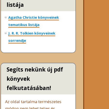
listája
Agatha Christie könyveinek
tematikus listája
J. R. R. Tolkien könyveinek
sorrendje
Segíts nekünk új pdf
könyvek
felkutatásában!
Az oldal tartalma természetes
módon nem lehet teljes és