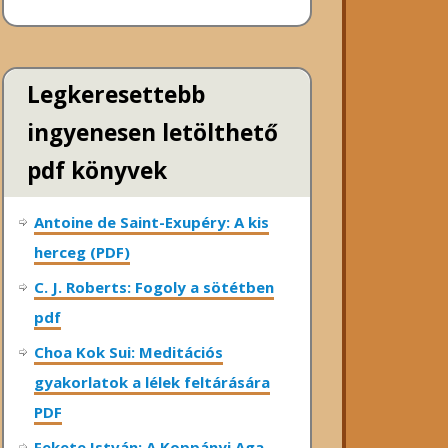
Legkeresettebb
ingyenesen letölthető
pdf könyvek
Antoine de Saint-Exupéry: A kis
herceg (PDF)
C. J. Roberts: Fogoly a sötétben
pdf
Choa Kok Sui: Meditációs
gyakorlatok a lélek feltárására
PDF
Fekete István: A Koppányi Aga