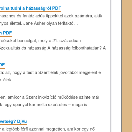
 volna tudni a házasságról PDF
 hasznos és fantáziadús tippekkel azok számára, akik
os élettel. Jane Asher olyan férifaktól...
em PDF
rdéseket boncolgat, mely a 21. században
 Szexualitás és házasság A házasság felbonthatatlan? A
PDF
: az, hogy a test a Szentlélek jóvoltából megjelent e
lélek...
ben, amikor a Szent Inkvizíció működése szinte már
ik, egy spanyol karmelita szerzetes – maga is
övetség? DjVu
y a legtöbb férfi azonnal megretten, amikor egy nő