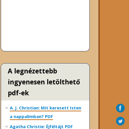
A legnézettebb
ingyenesen letölthető
pdf-ek
A. J. Christian: Mit keresett Isten
a nappalimban? PDF
Agatha Christie: Éjféltájt PDF