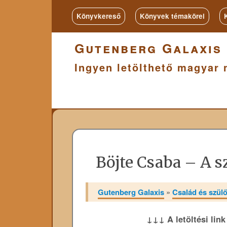
lenésekről s a
Könyvkereső
Könyvek témakörei
lthető pdf
ől!
Gutenberg Galaxis
Ingyen letölthető magyar 
Böjte Csaba – A s
Gutenberg Galaxis
»
Család és szülői
↓↓↓ A letöltési lin