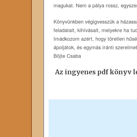
magukat. Nem a pálya rossz, egysze
Könyvünkben végigvesszük a házassá
feladatait, kihívásait, melyekre ha 
Imádkozom azért, hogy töretlen hűsé
ápoljátok, és egymás iránti szerelm
Böjte Csaba
Az ingyenes pdf könyv le