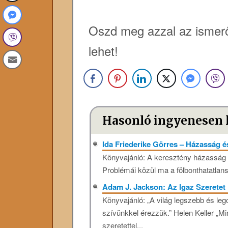
Oszd meg azzal az ismerő
lehet!
Hasonló ingyenesen 
Ida Friederike Görres – Házasság
Könyvajánló: A keresztény házasság 
Problémái közül ma a fölbonthatatlans
Adam J. Jackson: Az Igaz Szeretet 
Könyvajánló: „A világ legszebb és leg
szívünkkel érezzük.” Helen Keller „M
szeretettel...