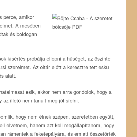
s perce, amikor
erelmet. A mesében
dtak és boldogan
ok kísértés próbálja ellopni a hűséget, az őszinte
rsi szerelmet. Az oltár előtt a keresztre tett eskü
s alatt.
 hatalmasat esik, akkor nem arra gondolok, hogy a
 az illető nem tanult meg jól síelni.
bomlik, hogy nem élnek szépen, szeretetben együtt,
ll elvetnem, hanem azt kell megállapítanom, hogy
san rámentek a feketepályára, és emiatt összetörték