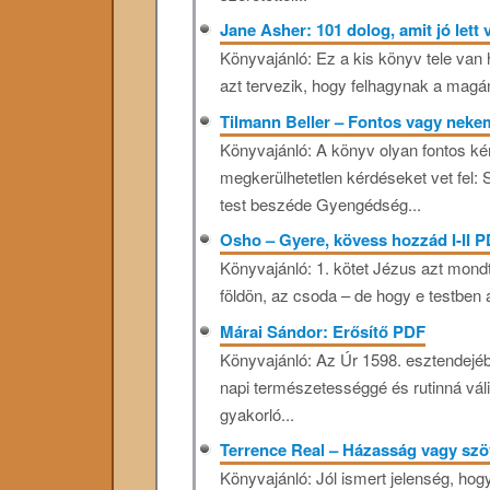
Jane Asher: 101 dolog, amit jó lett
Könyvajánló: Ez a kis könyv tele van
azt tervezik, hogy felhagynak a magány
Tilmann Beller – Fontos vagy nek
Könyvajánló: A könyv olyan fontos ké
megkerülhetetlen kérdéseket vet fel:
test beszéde Gyengédség...
Osho – Gyere, kövess hozzád I-II 
Könyvajánló: 1. kötet Jézus azt mondta
földön, az csoda – de hogy e testben a 
Márai Sándor: Erősítő PDF
Könyvajánló: Az Úr 1598. esztendejé
napi természetességgé és rutinná vál
gyakorló...
Terrence Real – Házasság vagy sz
Könyvajánló: Jól ismert jelenség, hog